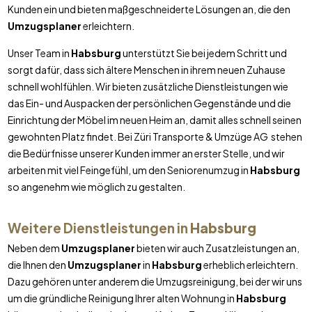
Kunden ein und bieten maßgeschneiderte Lösungen an, die den
Umzugsplaner
erleichtern.
Unser Team in
Habsburg
unterstützt Sie bei jedem Schritt und
sorgt dafür, dass sich ältere Menschen in ihrem neuen Zuhause
schnell wohlfühlen. Wir bieten zusätzliche Dienstleistungen wie
das Ein- und Auspacken der persönlichen Gegenstände und die
Einrichtung der Möbel im neuen Heim an, damit alles schnell seinen
gewohnten Platz findet. Bei Züri Transporte & Umzüge AG stehen
die Bedürfnisse unserer Kunden immer an erster Stelle, und wir
arbeiten mit viel Feingefühl, um den Seniorenumzug in
Habsburg
so angenehm wie möglich zu gestalten.
Weitere Dienstleistungen in
Habsburg
Neben dem
Umzugsplaner
bieten wir auch Zusatzleistungen an,
die Ihnen den
Umzugsplaner
in
Habsburg
erheblich erleichtern.
Dazu gehören unter anderem die Umzugsreinigung, bei der wir uns
um die gründliche Reinigung Ihrer alten Wohnung in
Habsburg