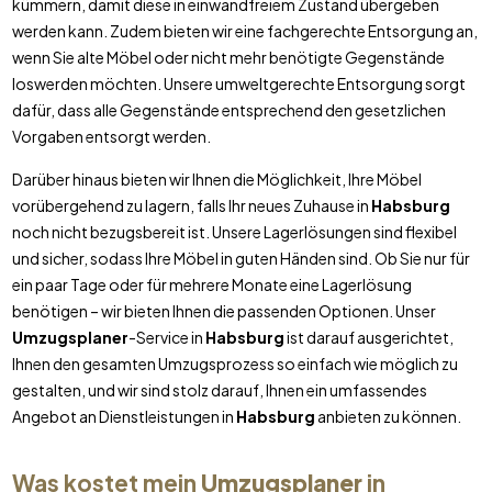
kümmern, damit diese in einwandfreiem Zustand übergeben
werden kann. Zudem bieten wir eine fachgerechte Entsorgung an,
wenn Sie alte Möbel oder nicht mehr benötigte Gegenstände
loswerden möchten. Unsere umweltgerechte Entsorgung sorgt
dafür, dass alle Gegenstände entsprechend den gesetzlichen
Vorgaben entsorgt werden.
Darüber hinaus bieten wir Ihnen die Möglichkeit, Ihre Möbel
vorübergehend zu lagern, falls Ihr neues Zuhause in
Habsburg
noch nicht bezugsbereit ist. Unsere Lagerlösungen sind flexibel
und sicher, sodass Ihre Möbel in guten Händen sind. Ob Sie nur für
ein paar Tage oder für mehrere Monate eine Lagerlösung
benötigen – wir bieten Ihnen die passenden Optionen. Unser
Umzugsplaner
-Service in
Habsburg
ist darauf ausgerichtet,
Ihnen den gesamten Umzugsprozess so einfach wie möglich zu
gestalten, und wir sind stolz darauf, Ihnen ein umfassendes
Angebot an Dienstleistungen in
Habsburg
anbieten zu können.
Was kostet mein
Umzugsplaner
in