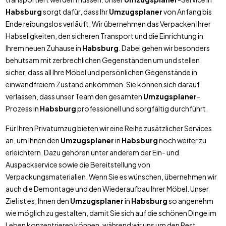
Habsburg
sorgt dafür, dass Ihr
Umzugsplaner
von Anfang bis
Ende reibungslos verläuft. Wir übernehmen das Verpacken Ihrer
Habseligkeiten, den sicheren Transport und die Einrichtung in
Ihrem neuen Zuhause in
Habsburg
. Dabei gehen wir besonders
behutsam mit zerbrechlichen Gegenständen um und stellen
sicher, dass all Ihre Möbel und persönlichen Gegenstände in
einwandfreiem Zustand ankommen. Sie können sich darauf
verlassen, dass unser Team den gesamten
Umzugsplaner
-
Prozess in
Habsburg
professionell und sorgfältig durchführt.
Für Ihren Privatumzug bieten wir eine Reihe zusätzlicher Services
an, um Ihnen den
Umzugsplaner
in
Habsburg
noch weiter zu
erleichtern. Dazu gehören unter anderem der Ein- und
Auspackservice sowie die Bereitstellung von
Verpackungsmaterialien. Wenn Sie es wünschen, übernehmen wir
auch die Demontage und den Wiederaufbau Ihrer Möbel. Unser
Ziel ist es, Ihnen den
Umzugsplaner
in
Habsburg
so angenehm
wie möglich zu gestalten, damit Sie sich auf die schönen Dinge im
Leben konzentrieren können, während wir uns um den Rest