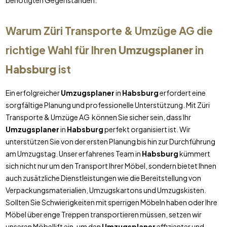
benötigten Gegenständen.
Warum Züri Transporte & Umzüge AG die
richtige Wahl für Ihren
Umzugsplaner
in
Habsburg
ist
Ein erfolgreicher
Umzugsplaner
in
Habsburg
erfordert eine
sorgfältige Planung und professionelle Unterstützung. Mit Züri
Transporte & Umzüge AG können Sie sicher sein, dass Ihr
Umzugsplaner
in
Habsburg
perfekt organisiert ist. Wir
unterstützen Sie von der ersten Planung bis hin zur Durchführung
am Umzugstag. Unser erfahrenes Team in
Habsburg
kümmert
sich nicht nur um den Transport Ihrer Möbel, sondern bietet Ihnen
auch zusätzliche Dienstleistungen wie die Bereitstellung von
Verpackungsmaterialien, Umzugskartons und Umzugskisten.
Sollten Sie Schwierigkeiten mit sperrigen Möbeln haben oder Ihre
Möbel über enge Treppen transportieren müssen, setzen wir
unseren Möbellift ein, um den
Umzugsplaner
effizienter und