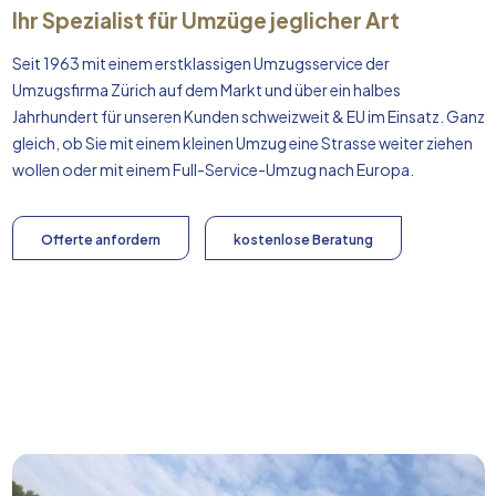
Ihr Spezialist für Umzüge jeglicher Art
Seit 1963 mit einem erstklassigen Umzugsservice der
Umzugsfirma Zürich auf dem Markt und über ein halbes
Jahrhundert für unseren Kunden schweizweit & EU im Einsatz. Ganz
gleich, ob Sie mit einem kleinen Umzug eine Strasse weiter ziehen
wollen oder mit einem Full-Service-Umzug nach
Europa
.
Offerte anfordern
kostenlose Beratung