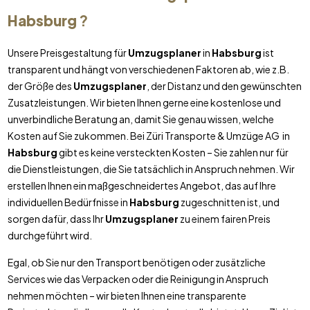
Habsburg
?
Unsere Preisgestaltung für
Umzugsplaner
in
Habsburg
ist
transparent und hängt von verschiedenen Faktoren ab, wie z.B.
der Größe des
Umzugsplaner
, der Distanz und den gewünschten
Zusatzleistungen. Wir bieten Ihnen gerne eine kostenlose und
unverbindliche Beratung an, damit Sie genau wissen, welche
Kosten auf Sie zukommen. Bei Züri Transporte & Umzüge AG in
Habsburg
gibt es keine versteckten Kosten – Sie zahlen nur für
die Dienstleistungen, die Sie tatsächlich in Anspruch nehmen. Wir
erstellen Ihnen ein maßgeschneidertes Angebot, das auf Ihre
individuellen Bedürfnisse in
Habsburg
zugeschnitten ist, und
sorgen dafür, dass Ihr
Umzugsplaner
zu einem fairen Preis
durchgeführt wird.
Egal, ob Sie nur den Transport benötigen oder zusätzliche
Services wie das Verpacken oder die Reinigung in Anspruch
nehmen möchten – wir bieten Ihnen eine transparente