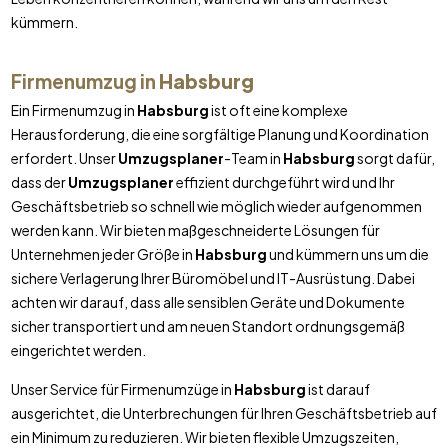
kümmern.
Firmenumzug in
Habsburg
Ein Firmenumzug in
Habsburg
ist oft eine komplexe
Herausforderung, die eine sorgfältige Planung und Koordination
erfordert. Unser
Umzugsplaner
-Team in
Habsburg
sorgt dafür,
dass der
Umzugsplaner
effizient durchgeführt wird und Ihr
Geschäftsbetrieb so schnell wie möglich wieder aufgenommen
werden kann. Wir bieten maßgeschneiderte Lösungen für
Unternehmen jeder Größe in
Habsburg
und kümmern uns um die
sichere Verlagerung Ihrer Büromöbel und IT-Ausrüstung. Dabei
achten wir darauf, dass alle sensiblen Geräte und Dokumente
sicher transportiert und am neuen Standort ordnungsgemäß
eingerichtet werden.
Unser Service für Firmenumzüge in
Habsburg
ist darauf
ausgerichtet, die Unterbrechungen für Ihren Geschäftsbetrieb auf
ein Minimum zu reduzieren. Wir bieten flexible Umzugszeiten,