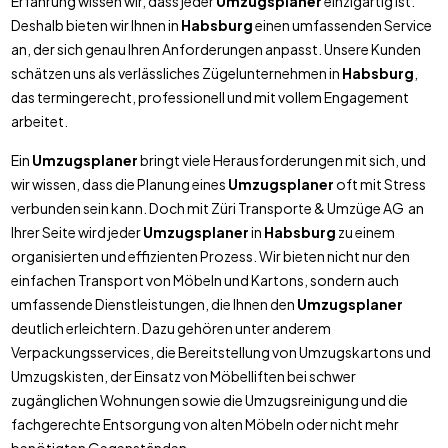
Erfahrung wissen wir, dass jeder
Umzugsplaner
einzigartig ist.
Deshalb bieten wir Ihnen in
Habsburg
einen umfassenden Service
an, der sich genau Ihren Anforderungen anpasst. Unsere Kunden
schätzen uns als verlässliches Zügelunternehmen in
Habsburg
,
das termingerecht, professionell und mit vollem Engagement
arbeitet.
Ein
Umzugsplaner
bringt viele Herausforderungen mit sich, und
wir wissen, dass die Planung eines
Umzugsplaner
oft mit Stress
verbunden sein kann. Doch mit Züri Transporte & Umzüge AG an
Ihrer Seite wird jeder
Umzugsplaner
in
Habsburg
zu einem
organisierten und effizienten Prozess. Wir bieten nicht nur den
einfachen Transport von Möbeln und Kartons, sondern auch
umfassende Dienstleistungen, die Ihnen den
Umzugsplaner
deutlich erleichtern. Dazu gehören unter anderem
Verpackungsservices, die Bereitstellung von Umzugskartons und
Umzugskisten, der Einsatz von Möbelliften bei schwer
zugänglichen Wohnungen sowie die Umzugsreinigung und die
fachgerechte Entsorgung von alten Möbeln oder nicht mehr