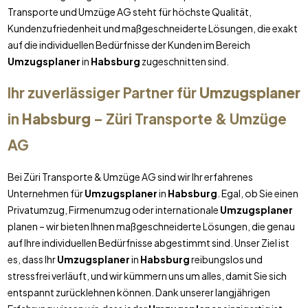
Transporte und Umzüge AG steht für höchste Qualität,
Kundenzufriedenheit und maßgeschneiderte Lösungen, die exakt
auf die individuellen Bedürfnisse der Kunden im Bereich
Umzugsplaner
in
Habsburg
zugeschnitten sind.
Ihr zuverlässiger Partner für
Umzugsplaner
in
Habsburg
– Züri Transporte & Umzüge
AG
Bei Züri Transporte & Umzüge AG sind wir Ihr erfahrenes
Unternehmen für
Umzugsplaner
in
Habsburg
. Egal, ob Sie einen
Privatumzug, Firmenumzug oder internationale
Umzugsplaner
planen – wir bieten Ihnen maßgeschneiderte Lösungen, die genau
auf Ihre individuellen Bedürfnisse abgestimmt sind. Unser Ziel ist
es, dass Ihr
Umzugsplaner
in
Habsburg
reibungslos und
stressfrei verläuft, und wir kümmern uns um alles, damit Sie sich
entspannt zurücklehnen können. Dank unserer langjährigen