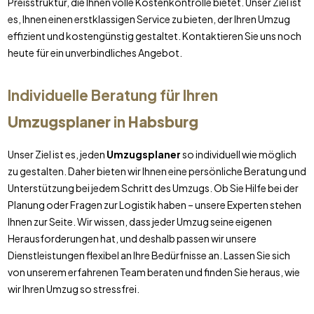
Preisstruktur, die Ihnen volle Kostenkontrolle bietet. Unser Ziel ist
es, Ihnen einen erstklassigen Service zu bieten, der Ihren Umzug
effizient und kostengünstig gestaltet. Kontaktieren Sie uns noch
heute für ein unverbindliches Angebot.
Individuelle Beratung für Ihren
Umzugsplaner
in
Habsburg
Unser Ziel ist es, jeden
Umzugsplaner
so individuell wie möglich
zu gestalten. Daher bieten wir Ihnen eine persönliche Beratung und
Unterstützung bei jedem Schritt des Umzugs. Ob Sie Hilfe bei der
Planung oder Fragen zur Logistik haben – unsere Experten stehen
Ihnen zur Seite. Wir wissen, dass jeder Umzug seine eigenen
Herausforderungen hat, und deshalb passen wir unsere
Dienstleistungen flexibel an Ihre Bedürfnisse an. Lassen Sie sich
von unserem erfahrenen Team beraten und finden Sie heraus, wie
wir Ihren Umzug so stressfrei.