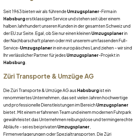
Seit 1963 bieten wir als führende
Umzugsplaner
-Firma in
Habsburg
erstklassigen Service und stehen seit über einem
halben Jahrhundert unseren Kunden in der gesamten Schweiz und
der EU zur Seite. Egal, ob Sie nur einen kleinen
Umzugsplaner
in
der Nachbarschaft planen oder mit unserem umfassenden Full-
Service-
Umzugsplaner
in ein europäisches Land ziehen – wir sind
Ihr verlässlicher Partner für jedes
Umzugsplaner
-Projekt in
Habsburg
.
Züri Transporte & Umzüge AG
Die Züri Transporte & Umzüge AG aus
Habsburg
ist ein
renommiertes Unternehmen, das seit vielen Jahren hochwertige
und professionelle Dienstleistungen im Bereich
Umzugsplaner
bietet. Mit einem erfahrenen Team und einem modernen Fuhrpark
gewährleistet das Unternehmen reibungslose und termingerechte
Abläufe – sei es bei privaten
Umzugsplaner
,
Firmenverlagerungen oder Spezialtransporten. Die Züri