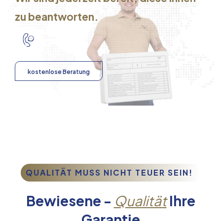
zu beantworten.
kostenlose Beratung
QUALITÄT MUSS NICHT TEUER SEIN!
Bewiesene -
Qualität
Ihre
Garantie