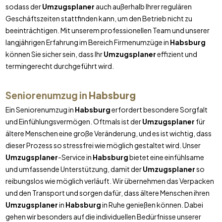
sodass der
Umzugsplaner
auch außerhalb Ihrer regulären
Geschäftszeiten stattfinden kann, um den Betrieb nicht zu
beeinträchtigen. Mit unserem professionellen Team und unserer
langjährigen Erfahrung im Bereich Firmenumzüge in
Habsburg
können Sie sicher sein, dass Ihr
Umzugsplaner
effizient und
termingerecht durchgeführt wird.
Seniorenumzug in
Habsburg
Ein Seniorenumzug in
Habsburg
erfordert besondere Sorgfalt
und Einfühlungsvermögen. Oftmals ist der
Umzugsplaner
für
ältere Menschen eine große Veränderung, und es ist wichtig, dass
dieser Prozess so stressfrei wie möglich gestaltet wird. Unser
Umzugsplaner
-Service in
Habsburg
bietet eine einfühlsame
und umfassende Unterstützung, damit der
Umzugsplaner
so
reibungslos wie möglich verläuft. Wir übernehmen das Verpacken
und den Transport und sorgen dafür, dass ältere Menschen ihren
Umzugsplaner
in
Habsburg
in Ruhe genießen können. Dabei
gehen wir besonders auf die individuellen Bedürfnisse unserer