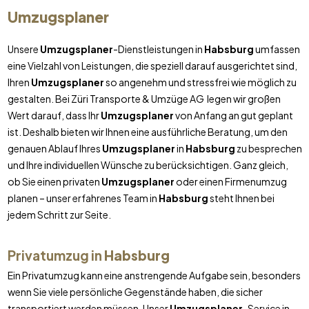
Umzugsplaner
Unsere
Umzugsplaner
-Dienstleistungen in
Habsburg
umfassen
eine Vielzahl von Leistungen, die speziell darauf ausgerichtet sind,
Ihren
Umzugsplaner
so angenehm und stressfrei wie möglich zu
gestalten. Bei Züri Transporte & Umzüge AG legen wir großen
Wert darauf, dass Ihr
Umzugsplaner
von Anfang an gut geplant
ist. Deshalb bieten wir Ihnen eine ausführliche Beratung, um den
genauen Ablauf Ihres
Umzugsplaner
in
Habsburg
zu besprechen
und Ihre individuellen Wünsche zu berücksichtigen. Ganz gleich,
ob Sie einen privaten
Umzugsplaner
oder einen Firmenumzug
planen – unser erfahrenes Team in
Habsburg
steht Ihnen bei
jedem Schritt zur Seite.
Privatumzug in
Habsburg
Ein Privatumzug kann eine anstrengende Aufgabe sein, besonders
wenn Sie viele persönliche Gegenstände haben, die sicher
transportiert werden müssen. Unser
Umzugsplaner
-Service in