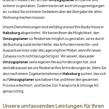
sicherer zu gestalten. Zudem bieten wir auch Umzugsreinigungen
an, sodass Sie sich keine Gedanken über die Übergabe der alten
Wohnung machen müssen.
Unsere Dienstleistungen sind vielfältig und auf Ihre Bedürfnisse in
Habsburg
abgestimmt. Wir bieten Ihnen die Möglichkeit, den
Umzugsplaner
so flexibel wie möglich zu gestalten, sei es durch
die Buchung zusätzlicher Helfer, das Anfordern eines Ein- und
Auspackservices oder die Lagerung Ihrer Möbel, wenn Ihr neues
Zuhause noch nicht bezugsfertig ist. Wir wissen, dass jeder
Umzugsplaner
seine eigenen Herausforderungen hat, und
deshalb passen wir uns flexibel an Ihre Anforderungen an. Wenn Sie
also nach einem Zügelunternehmen in
Habsburg
suchen, das sich
auf
Umzugsplaner
spezialisiert hat und Ihnen den gesamten
Prozess erleichtert, sind Sie bei Züri Transporte & Umzüge AG
genau richtig.
Unsere umfassenden Leistungen für Ihren