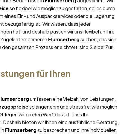
f Ihre Bedürfnisse in
Flumserberg
abgestimmt. Wir
ise
so flexibel wie möglich zu gestalten, sei es durch
rn eines Ein- und Auspackservices oder die Lagerung
t bezugsfertig ist. Wir wissen, dass jeder
gen hat, und deshalb passen wir uns flexibel an Ihre
m Zügelunternehmen in
Flumserberg
suchen, das sich
n den gesamten Prozess erleichtert, sind Sie bei Züri
stungen für Ihren
Flumserberg
umfassen eine Vielzahl von Leistungen,
zugspreise
so angenehm und stressfrei wie möglich
G legen wir großen Wert darauf, dass Ihr
. Deshalb bieten wir Ihnen eine ausführliche Beratung,
in
Flumserberg
zu besprechen und Ihre individuellen