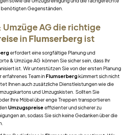
gen sowie die Umzugsreinigung und die fachgerechte
hr benötigten Gegenständen.
 Umzüge AG die richtige
eise
in
Flumserberg
ist
berg
erfordert eine sorgfältige Planung und
porte & Umzüge AG können Sie sicher sein, dass Ihr
nisiert ist. Wir unterstützen Sie von der ersten Planung
r erfahrenes Team in
Flumserberg
kümmert sich nicht
tet Ihnen auch zusätzliche Dienstleistungen wie die
Umzugskartons und Umzugskisten. Sollten Sie
oder Ihre Möbel über enge Treppen transportieren
 den
Umzugspreise
effizienter und sicherer zu
igungen an, sodass Sie sich keine Gedanken über die
n.