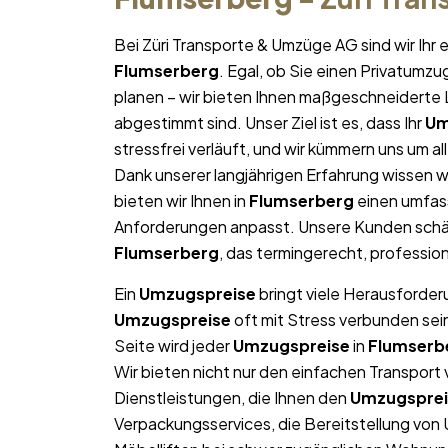
Bei Züri Transporte & Umzüge AG sind wir Ih
Flumserberg
. Egal, ob Sie einen Privatumz
planen – wir bieten Ihnen maßgeschneiderte L
abgestimmt sind. Unser Ziel ist es, dass Ihr
Um
stressfrei verläuft, und wir kümmern uns um a
Dank unserer langjährigen Erfahrung wissen wi
bieten wir Ihnen in
Flumserberg
einen umfass
Anforderungen anpasst. Unsere Kunden schät
Flumserberg
, das termingerecht, professio
Ein
Umzugspreise
bringt viele Herausforderu
Umzugspreise
oft mit Stress verbunden sei
Seite wird jeder
Umzugspreise
in
Flumserb
Wir bieten nicht nur den einfachen Transpor
Dienstleistungen, die Ihnen den
Umzugsprei
Verpackungsservices, die Bereitstellung von