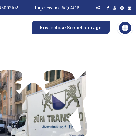
45002102
Impressum
FAQ
AGB
kostenlose Schnellanfrage