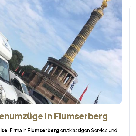
menumzüge in
Flumserberg
ise
-Firma in
Flumserberg
erstklassigen Service und