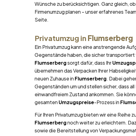
Wünsche zu berücksichtigen. Ganz gleich, ob
Firmenumzug planen – unser erfahrenes Team
Seite.
Privatumzug in
Flumserberg
Ein Privatumzug kann eine anstrengende Aufg
Gegenstände haben, die sicher transportier
Flumserberg
sorgt dafür, dass Ihr
Umzugspr
übernehmen das Verpacken Ihrer Habseligkeite
neuen Zuhause in
Flumserberg
. Dabei gehe
Gegenständen um und stellen sicher, dass al
einwandfreiem Zustand ankommen. Sie können
gesamten
Umzugspreise
-Prozess in
Flums
Für Ihren Privatumzug bieten wir eine Reihe z
Flumserberg
noch weiter zu erleichtern. D
sowie die Bereitstellung von Verpackungsma