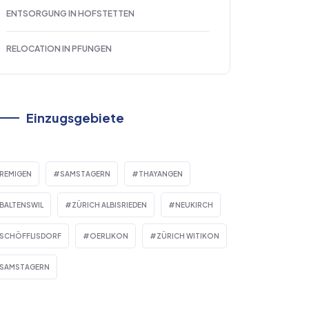
ENTSORGUNG IN HOFSTETTEN
RELOCATION IN PFUNGEN
Einzugsgebiete
REMIGEN
SAMSTAGERN
THAYANGEN
BALTENSWIL
ZÜRICH ALBISRIEDEN
NEUKIRCH
SCHÖFFLISDORF
OERLIKON
ZÜRICH WITIKON
SAMSTAGERN