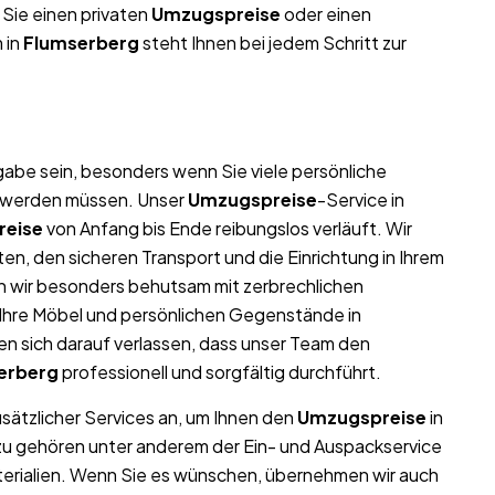
 Sie einen privaten
Umzugspreise
oder einen
 in
Flumserberg
steht Ihnen bei jedem Schritt zur
abe sein, besonders wenn Sie viele persönliche
t werden müssen. Unser
Umzugspreise
-Service in
eise
von Anfang bis Ende reibungslos verläuft. Wir
n, den sicheren Transport und die Einrichtung in Ihrem
n wir besonders behutsam mit zerbrechlichen
l Ihre Möbel und persönlichen Gegenstände in
 sich darauf verlassen, dass unser Team den
erberg
professionell und sorgfältig durchführt.
usätzlicher Services an, um Ihnen den
Umzugspreise
in
azu gehören unter anderem der Ein- und Auspackservice
terialien. Wenn Sie es wünschen, übernehmen wir auch