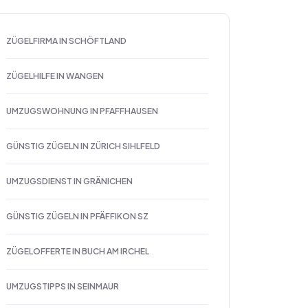
ZÜGELFIRMA IN SCHÖFTLAND
ZÜGELHILFE IN WANGEN
UMZUGSWOHNUNG IN PFAFFHAUSEN
GÜNSTIG ZÜGELN IN ZÜRICH SIHLFELD
UMZUGSDIENST IN GRÄNICHEN
GÜNSTIG ZÜGELN IN PFÄFFIKON SZ
ZÜGELOFFERTE IN BUCH AM IRCHEL
UMZUGSTIPPS IN SEINMAUR