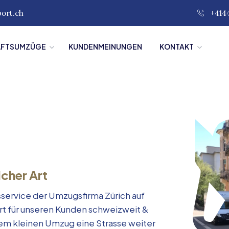
port.ch
+414
ÄFTSUMZÜGE
KUNDENMEINUNGEN
KONTAKT
icher Art
service der Umzugsfirma Zürich auf
rt für unseren Kunden schweizweit &
inem kleinen Umzug eine Strasse weiter