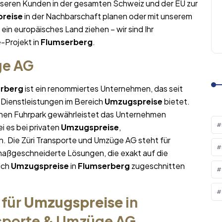
nseren Kunden in der gesamten Schweiz und der EU zur
reise
in der Nachbarschaft planen oder mit unserem
 ein europäisches Land ziehen – wir sind Ihr
e
-Projekt in
Flumserberg
.
ge AG
rberg
ist ein renommiertes Unternehmen, das seit
 Dienstleistungen im Bereich
Umzugspreise
bietet.
nen Fuhrpark gewährleistet das Unternehmen
i es bei privaten
Umzugspreise
,
. Die Züri Transporte und Umzüge AG steht für
maßgeschneiderte Lösungen, die exakt auf die
ich
Umzugspreise
in
Flumserberg
zugeschnitten
 für
Umzugspreise
in
nsporte & Umzüge AG