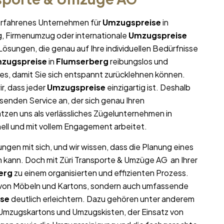
r erfahrenes Unternehmen für
Umzugspreise
in
ug, Firmenumzug oder internationale
Umzugspreise
ösungen, die genau auf Ihre individuellen Bedürfnisse
zugspreise
in
Flumserberg
reibungslos und
lles, damit Sie sich entspannt zurücklehnen können.
r, dass jeder
Umzugspreise
einzigartig ist. Deshalb
enden Service an, der sich genau Ihren
zen uns als verlässliches Zügelunternehmen in
nell und mit vollem Engagement arbeitet.
ngen mit sich, und wir wissen, dass die Planung eines
n kann. Doch mit Züri Transporte & Umzüge AG an Ihrer
erg
zu einem organisierten und effizienten Prozess.
t von Möbeln und Kartons, sondern auch umfassende
se
deutlich erleichtern. Dazu gehören unter anderem
 Umzugskartons und Umzugskisten, der Einsatz von