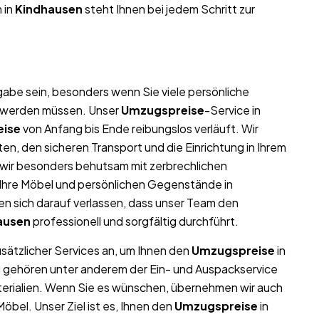
 in
Kindhausen
steht Ihnen bei jedem Schritt zur
abe sein, besonders wenn Sie viele persönliche
t werden müssen. Unser
Umzugspreise
-Service in
ise
von Anfang bis Ende reibungslos verläuft. Wir
n, den sicheren Transport und die Einrichtung in Ihrem
 wir besonders behutsam mit zerbrechlichen
l Ihre Möbel und persönlichen Gegenstände in
 sich darauf verlassen, dass unser Team den
ausen
professionell und sorgfältig durchführt.
usätzlicher Services an, um Ihnen den
Umzugspreise
in
u gehören unter anderem der Ein- und Auspackservice
terialien. Wenn Sie es wünschen, übernehmen wir auch
bel. Unser Ziel ist es, Ihnen den
Umzugspreise
in