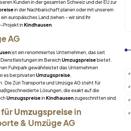
nseren Kunden in der gesamten Schweiz und der EU zur
reise
in der Nachbarschaft planen oder mit unserem
 ein europäisches Land ziehen – wir sind Ihr
e
-Projekt in
Kindhausen
.
ge AG
usen
ist ein renommiertes Unternehmen, das seit
 Dienstleistungen im Bereich
Umzugspreise
bietet.
nen Fuhrpark gewährleistet das Unternehmen
i es bei privaten
Umzugspreise
,
. Die Züri Transporte und Umzüge AG steht für
maßgeschneiderte Lösungen, die exakt auf die
ich
Umzugspreise
in
Kindhausen
zugeschnitten sind.
 für
Umzugspreise
in
sporte & Umzüge AG