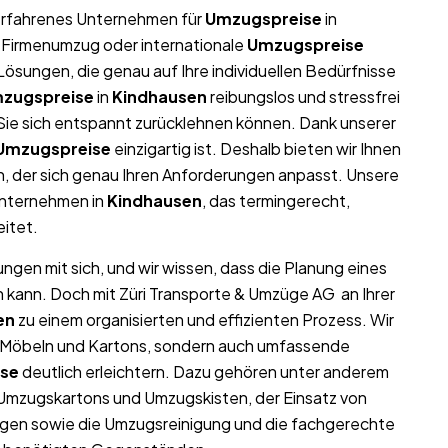
r erfahrenes Unternehmen für
Umzugspreise
in
g, Firmenumzug oder internationale
Umzugspreise
ösungen, die genau auf Ihre individuellen Bedürfnisse
zugspreise
in
Kindhausen
reibungslos und stressfrei
t Sie sich entspannt zurücklehnen können. Dank unserer
Umzugspreise
einzigartig ist. Deshalb bieten wir Ihnen
, der sich genau Ihren Anforderungen anpasst. Unsere
unternehmen in
Kindhausen
, das termingerecht,
eitet.
ngen mit sich, und wir wissen, dass die Planung eines
n kann. Doch mit Züri Transporte & Umzüge AG an Ihrer
en
zu einem organisierten und effizienten Prozess. Wir
on Möbeln und Kartons, sondern auch umfassende
se
deutlich erleichtern. Dazu gehören unter anderem
 Umzugskartons und Umzugskisten, der Einsatz von
gen sowie die Umzugsreinigung und die fachgerechte