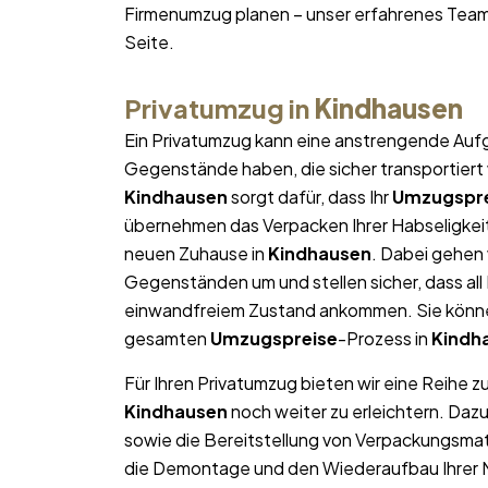
Firmenumzug planen – unser erfahrenes Team
Seite.
Privatumzug in
Kindhausen
Ein Privatumzug kann eine anstrengende Aufg
Gegenstände haben, die sicher transportier
Kindhausen
sorgt dafür, dass Ihr
Umzugspre
übernehmen das Verpacken Ihrer Habseligkeite
neuen Zuhause in
Kindhausen
. Dabei gehen
Gegenständen um und stellen sicher, dass al
einwandfreiem Zustand ankommen. Sie können
gesamten
Umzugspreise
-Prozess in
Kindh
Für Ihren Privatumzug bieten wir eine Reihe z
Kindhausen
noch weiter zu erleichtern. Daz
sowie die Bereitstellung von Verpackungsma
die Demontage und den Wiederaufbau Ihrer Mö