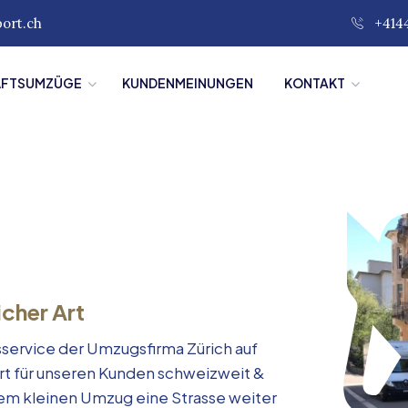
port.ch
+414
ÄFTSUMZÜGE
KUNDENMEINUNGEN
KONTAKT
icher Art
service der Umzugsfirma Zürich auf
rt für unseren Kunden schweizweit &
inem kleinen Umzug eine Strasse weiter