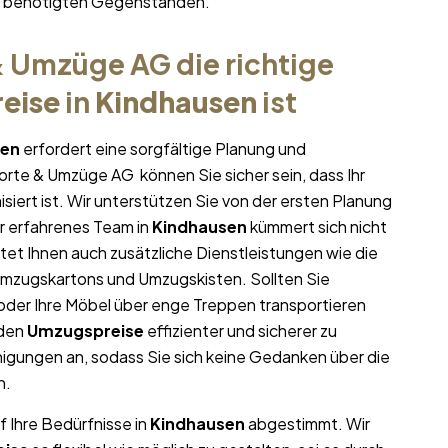
hr benötigten Gegenständen.
 Umzüge AG die richtige
eise
in
Kindhausen
ist
sen
erfordert eine sorgfältige Planung und
porte & Umzüge AG können Sie sicher sein, dass Ihr
siert ist. Wir unterstützen Sie von der ersten Planung
r erfahrenes Team in
Kindhausen
kümmert sich nicht
tet Ihnen auch zusätzliche Dienstleistungen wie die
Umzugskartons und Umzugskisten. Sollten Sie
oder Ihre Möbel über enge Treppen transportieren
 den
Umzugspreise
effizienter und sicherer zu
igungen an, sodass Sie sich keine Gedanken über die
n.
f Ihre Bedürfnisse in
Kindhausen
abgestimmt. Wir