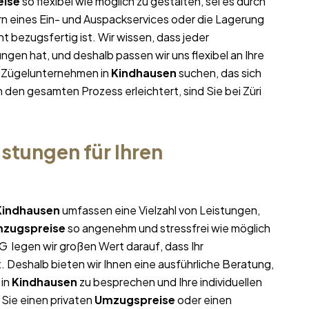
ise
so flexibel wie möglich zu gestalten, sei es durch
rn eines Ein- und Auspackservices oder die Lagerung
t bezugsfertig ist. Wir wissen, dass jeder
gen hat, und deshalb passen wir uns flexibel an Ihre
m Zügelunternehmen in
Kindhausen
suchen, das sich
n den gesamten Prozess erleichtert, sind Sie bei Züri
stungen für Ihren
Kindhausen
umfassen eine Vielzahl von Leistungen,
zugspreise
so angenehm und stressfrei wie möglich
G legen wir großen Wert darauf, dass Ihr
. Deshalb bieten wir Ihnen eine ausführliche Beratung,
in
Kindhausen
zu besprechen und Ihre individuellen
 Sie einen privaten
Umzugspreise
oder einen