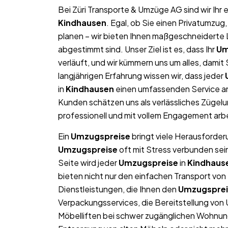
Bei Züri Transporte & Umzüge AG sind wir Ih
Kindhausen
. Egal, ob Sie einen Privatumzu
planen – wir bieten Ihnen maßgeschneiderte L
abgestimmt sind. Unser Ziel ist es, dass Ihr
Um
verläuft, und wir kümmern uns um alles, dami
langjährigen Erfahrung wissen wir, dass jeder
in
Kindhausen
einen umfassenden Service an
Kunden schätzen uns als verlässliches Zügel
professionell und mit vollem Engagement arb
Ein
Umzugspreise
bringt viele Herausforderu
Umzugspreise
oft mit Stress verbunden sei
Seite wird jeder
Umzugspreise
in
Kindhaus
bieten nicht nur den einfachen Transport v
Dienstleistungen, die Ihnen den
Umzugsprei
Verpackungsservices, die Bereitstellung von
Möbelliften bei schwer zugänglichen Wohnun