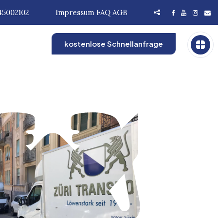
45002102
Impressum
FAQ
AGB
kostenlose Schnellanfrage