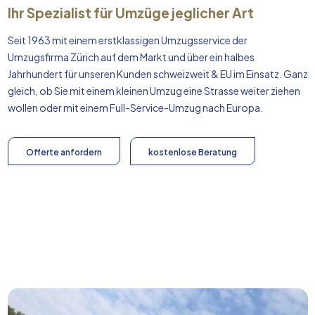
Ihr Spezialist für Umzüge jeglicher Art
Seit 1963 mit einem erstklassigen Umzugsservice der
Umzugsfirma Zürich auf dem Markt und über ein halbes
Jahrhundert für unseren Kunden schweizweit & EU im Einsatz. Ganz
gleich, ob Sie mit einem kleinen Umzug eine Strasse weiter ziehen
wollen oder mit einem Full-Service-Umzug nach
Europa
.
Offerte anfordern
kostenlose Beratung