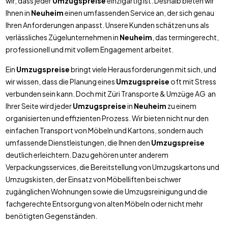
wir, dass jeder
Umzugspreise
einzigartig ist. Deshalb bieten wir
Ihnen in
Neuheim
einen umfassenden Service an, der sich genau
Ihren Anforderungen anpasst. Unsere Kunden schätzen uns als
verlässliches Zügelunternehmen in
Neuheim
, das termingerecht,
professionell und mit vollem Engagement arbeitet.
Ein
Umzugspreise
bringt viele Herausforderungen mit sich, und
wir wissen, dass die Planung eines
Umzugspreise
oft mit Stress
verbunden sein kann. Doch mit Züri Transporte & Umzüge AG an
Ihrer Seite wird jeder
Umzugspreise
in
Neuheim
zu einem
organisierten und effizienten Prozess. Wir bieten nicht nur den
einfachen Transport von Möbeln und Kartons, sondern auch
umfassende Dienstleistungen, die Ihnen den
Umzugspreise
deutlich erleichtern. Dazu gehören unter anderem
Verpackungsservices, die Bereitstellung von Umzugskartons und
Umzugskisten, der Einsatz von Möbelliften bei schwer
zugänglichen Wohnungen sowie die Umzugsreinigung und die
fachgerechte Entsorgung von alten Möbeln oder nicht mehr
benötigten Gegenständen.