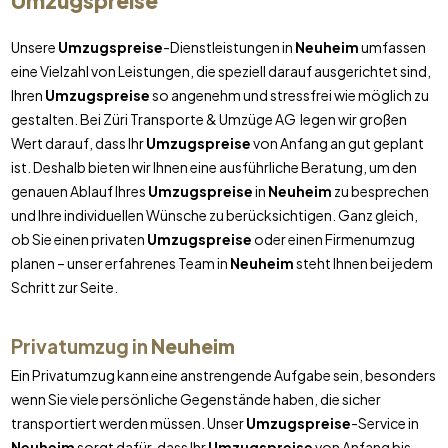
Umzugspreise
Unsere
Umzugspreise
-Dienstleistungen in
Neuheim
umfassen
eine Vielzahl von Leistungen, die speziell darauf ausgerichtet sind,
Ihren
Umzugspreise
so angenehm und stressfrei wie möglich zu
gestalten. Bei Züri Transporte & Umzüge AG legen wir großen
Wert darauf, dass Ihr
Umzugspreise
von Anfang an gut geplant
ist. Deshalb bieten wir Ihnen eine ausführliche Beratung, um den
genauen Ablauf Ihres
Umzugspreise
in
Neuheim
zu besprechen
und Ihre individuellen Wünsche zu berücksichtigen. Ganz gleich,
ob Sie einen privaten
Umzugspreise
oder einen Firmenumzug
planen – unser erfahrenes Team in
Neuheim
steht Ihnen bei jedem
Schritt zur Seite.
Privatumzug in
Neuheim
Ein Privatumzug kann eine anstrengende Aufgabe sein, besonders
wenn Sie viele persönliche Gegenstände haben, die sicher
transportiert werden müssen. Unser
Umzugspreise
-Service in
Neuheim
sorgt dafür, dass Ihr
Umzugspreise
von Anfang bis