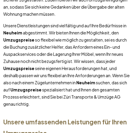
an, sodass Sie sich keine Gedanken über die Übergabe der alten
Wohnung machen müssen.
Unsere Dienstleistungen sind vielfältig und auf Ihre Bedürfnisse in
Neuheim
abgestimmt. Wir bieten Ihnen die Möglichkeit, den
Umzugspreise
so flexibel wie möglich zu gestalten, sei es durch
die Buchung zusätzlicher Helfer, das Anfordern eines Ein- und
Auspackservices oder die Lagerung Ihrer Möbel, wenn Ihr neues
Zuhause noch nicht bezugsfertig ist. Wir wissen, dass jeder
Umzugspreise
seine eigenen Herausforderungen hat, und
deshalb passen wir uns flexibel an Ihre Anforderungen an. Wenn Sie
also nach einem Zügelunternehmen in
Neuheim
suchen, das sich
auf
Umzugspreise
spezialisiert hat und Ihnen den gesamten
Prozess erleichtert, sind Sie bei Züri Transporte & Umzüge AG
genau richtig.
Unsere umfassenden Leistungen für Ihren