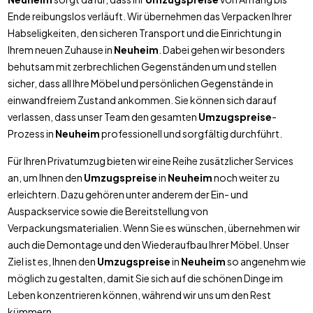
Ende reibungslos verläuft. Wir übernehmen das Verpacken Ihrer
Habseligkeiten, den sicheren Transport und die Einrichtung in
Ihrem neuen Zuhause in
Neuheim
. Dabei gehen wir besonders
behutsam mit zerbrechlichen Gegenständen um und stellen
sicher, dass all Ihre Möbel und persönlichen Gegenstände in
einwandfreiem Zustand ankommen. Sie können sich darauf
verlassen, dass unser Team den gesamten
Umzugspreise
-
Prozess in
Neuheim
professionell und sorgfältig durchführt.
Für Ihren Privatumzug bieten wir eine Reihe zusätzlicher Services
an, um Ihnen den
Umzugspreise
in
Neuheim
noch weiter zu
erleichtern. Dazu gehören unter anderem der Ein- und
Auspackservice sowie die Bereitstellung von
Verpackungsmaterialien. Wenn Sie es wünschen, übernehmen wir
auch die Demontage und den Wiederaufbau Ihrer Möbel. Unser
Ziel ist es, Ihnen den
Umzugspreise
in
Neuheim
so angenehm wie
möglich zu gestalten, damit Sie sich auf die schönen Dinge im
Leben konzentrieren können, während wir uns um den Rest
kümmern.