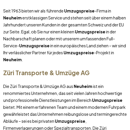
Seit 1963 bieten wir als führende
Umzugspreise
-Firma in
Neuheim
erstklassigen Service und stehen seit über einem halben
Jahrhundert unseren Kunden in der gesamten Schweiz und der EU
zur Seite. Egal, ob Sie nur einen kleinen
Umzugspreise
in der
Nachbarschaft planen oder mit unserem umfassenden Full-
Service-
Umzugspreise
in ein europäisches Land ziehen – wir sind
Ihr verlässlicher Partner für jedes
Umzugspreise
-Projekt in
Neuheim
.
Züri Transporte & Umzüge AG
Die Züri Transporte & Umzüge AG aus
Neuheim
ist ein
renommiertes Unternehmen, das seit vielen Jahren hochwertige
und professionelle Dienstleistungen im Bereich
Umzugspreise
bietet. Mit einem erfahrenen Team und einem modernen Fuhrpark
gewährleistet das Unternehmen reibungslose und termingerechte
Abläufe – sei es bei privaten
Umzugspreise
,
Firmenverlagerungen oder Spezialtransporten. Die Züri