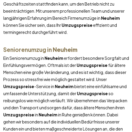
Geschäftszeiten stattfinden kann, um den Betrieb nicht zu
beeinträchtigen. Mit unserem professionellen Team und unserer
langjährigen Erfahrung im Bereich Firmenumzüge in
Neuheim
können Sie sicher sein, dass Ihr
Umzugspreise
effizient und
termingerecht durchgeführt wird.
Seniorenumzug in
Neuheim
Ein Seniorenumzug in
Neuheim
erfordert besondere Sorgfalt und
Einfühlungsvermögen. Oftmals ist der
Umzugspreise
für ältere
Menschen eine große Veränderung, und es ist wichtig, dass dieser
Prozess so stressfrei wie möglich gestaltet wird. Unser
Umzugspreise
-Service in
Neuheim
bietet eine einfühlsame und
umfassende Unterstützung, damit der
Umzugspreise
so
reibungslos wie möglich verläuft. Wir übernehmen das Verpacken
und den Transport und sorgen dafür, dass ältere Menschen ihren
Umzugspreise
in
Neuheim
in Ruhe genießen können. Dabei
gehen wir besonders auf die individuellen Bedürfnisse unserer
Kunden ein und bieten maßgeschneiderte Lösungen an, die den