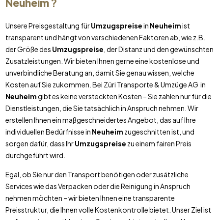
Neuheim
?
Unsere Preisgestaltung für
Umzugspreise
in
Neuheim
ist
transparent und hängt von verschiedenen Faktoren ab, wie z.B.
der Größe des
Umzugspreise
, der Distanz und den gewünschten
Zusatzleistungen. Wir bieten Ihnen gerne eine kostenlose und
unverbindliche Beratung an, damit Sie genau wissen, welche
Kosten auf Sie zukommen. Bei Züri Transporte & Umzüge AG in
Neuheim
gibt es keine versteckten Kosten – Sie zahlen nur für die
Dienstleistungen, die Sie tatsächlich in Anspruch nehmen. Wir
erstellen Ihnen ein maßgeschneidertes Angebot, das auf Ihre
individuellen Bedürfnisse in
Neuheim
zugeschnitten ist, und
sorgen dafür, dass Ihr
Umzugspreise
zu einem fairen Preis
durchgeführt wird.
Egal, ob Sie nur den Transport benötigen oder zusätzliche
Services wie das Verpacken oder die Reinigung in Anspruch
nehmen möchten – wir bieten Ihnen eine transparente
Preisstruktur, die Ihnen volle Kostenkontrolle bietet. Unser Ziel ist