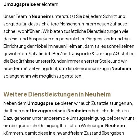
Umzugspreise
erleichtern.
Unser Team in
Neuheim
unterstützt Sie bei jedem Schritt und
sorgt dafür, dass sich ältere Menschen in ihrem neuen Zuhause
schnell wohlfühlen. Wir bieten zusätzliche Dienstleistungen wie
das Ein- und Auspacken der persönlichen Gegenstände und die
Einrichtung der Möbel im neuen Heim an, damit alles schnell seinen
gewohnten Platz findet. Bei Züri Transporte & Umzüge AG stehen
die Bedürfnisse unserer Kunden immer an erster Stelle, und wir
arbeiten mit viel Feingefühl, um den Seniorenumzug in
Neuheim
so angenehm wie möglich zu gestalten.
Weitere Dienstleistungen in
Neuheim
Neben dem
Umzugspreise
bieten wir auch Zusatzleistungen an,
die Ihnen den
Umzugspreise
in
Neuheim
erheblich erleichtern.
Dazu gehören unter anderem die Umzugsreinigung, bei der wir uns
um die gründliche Reinigung Ihrer alten Wohnung in
Neuheim
kümmern, damit diese in einwandfreiem Zustand übergeben