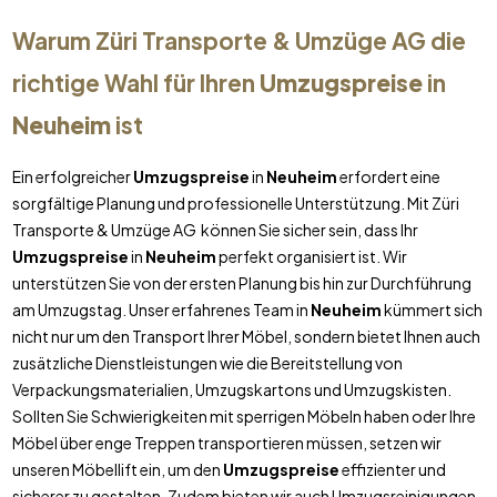
Warum Züri Transporte & Umzüge AG die
richtige Wahl für Ihren
Umzugspreise
in
Neuheim
ist
Ein erfolgreicher
Umzugspreise
in
Neuheim
erfordert eine
sorgfältige Planung und professionelle Unterstützung. Mit Züri
Transporte & Umzüge AG können Sie sicher sein, dass Ihr
Umzugspreise
in
Neuheim
perfekt organisiert ist. Wir
unterstützen Sie von der ersten Planung bis hin zur Durchführung
am Umzugstag. Unser erfahrenes Team in
Neuheim
kümmert sich
nicht nur um den Transport Ihrer Möbel, sondern bietet Ihnen auch
zusätzliche Dienstleistungen wie die Bereitstellung von
Verpackungsmaterialien, Umzugskartons und Umzugskisten.
Sollten Sie Schwierigkeiten mit sperrigen Möbeln haben oder Ihre
Möbel über enge Treppen transportieren müssen, setzen wir
unseren Möbellift ein, um den
Umzugspreise
effizienter und
sicherer zu gestalten. Zudem bieten wir auch Umzugsreinigungen