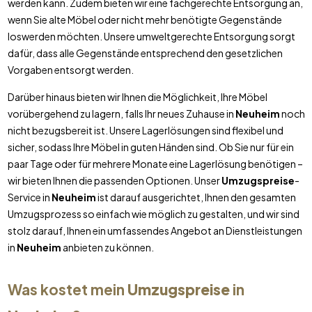
werden kann. Zudem bieten wir eine fachgerechte Entsorgung an,
wenn Sie alte Möbel oder nicht mehr benötigte Gegenstände
loswerden möchten. Unsere umweltgerechte Entsorgung sorgt
dafür, dass alle Gegenstände entsprechend den gesetzlichen
Vorgaben entsorgt werden.
Darüber hinaus bieten wir Ihnen die Möglichkeit, Ihre Möbel
vorübergehend zu lagern, falls Ihr neues Zuhause in
Neuheim
noch
nicht bezugsbereit ist. Unsere Lagerlösungen sind flexibel und
sicher, sodass Ihre Möbel in guten Händen sind. Ob Sie nur für ein
paar Tage oder für mehrere Monate eine Lagerlösung benötigen –
wir bieten Ihnen die passenden Optionen. Unser
Umzugspreise
-
Service in
Neuheim
ist darauf ausgerichtet, Ihnen den gesamten
Umzugsprozess so einfach wie möglich zu gestalten, und wir sind
stolz darauf, Ihnen ein umfassendes Angebot an Dienstleistungen
in
Neuheim
anbieten zu können.
Was kostet mein
Umzugspreise
in