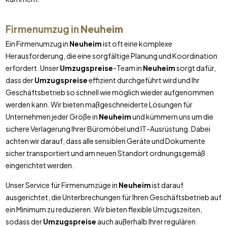
Firmenumzug in
Neuheim
Ein Firmenumzug in
Neuheim
ist oft eine komplexe
Herausforderung, die eine sorgfältige Planung und Koordination
erfordert. Unser
Umzugspreise
-Team in
Neuheim
sorgt dafür,
dass der
Umzugspreise
effizient durchgeführt wird und Ihr
Geschäftsbetrieb so schnell wie möglich wieder aufgenommen
werden kann. Wir bieten maßgeschneiderte Lösungen für
Unternehmen jeder Größe in
Neuheim
und kümmern uns um die
sichere Verlagerung Ihrer Büromöbel und IT-Ausrüstung. Dabei
achten wir darauf, dass alle sensiblen Geräte und Dokumente
sicher transportiert und am neuen Standort ordnungsgemäß
eingerichtet werden.
Unser Service für Firmenumzüge in
Neuheim
ist darauf
ausgerichtet, die Unterbrechungen für Ihren Geschäftsbetrieb auf
ein Minimum zu reduzieren. Wir bieten flexible Umzugszeiten,
sodass der
Umzugspreise
auch außerhalb Ihrer regulären