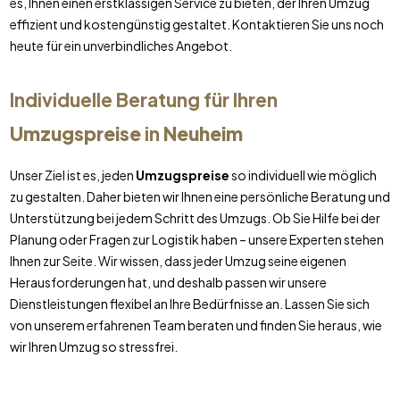
es, Ihnen einen erstklassigen Service zu bieten, der Ihren Umzug
effizient und kostengünstig gestaltet. Kontaktieren Sie uns noch
heute für ein unverbindliches Angebot.
Individuelle Beratung für Ihren
Umzugspreise
in
Neuheim
Unser Ziel ist es, jeden
Umzugspreise
so individuell wie möglich
zu gestalten. Daher bieten wir Ihnen eine persönliche Beratung und
Unterstützung bei jedem Schritt des Umzugs. Ob Sie Hilfe bei der
Planung oder Fragen zur Logistik haben – unsere Experten stehen
Ihnen zur Seite. Wir wissen, dass jeder Umzug seine eigenen
Herausforderungen hat, und deshalb passen wir unsere
Dienstleistungen flexibel an Ihre Bedürfnisse an. Lassen Sie sich
von unserem erfahrenen Team beraten und finden Sie heraus, wie
wir Ihren Umzug so stressfrei.