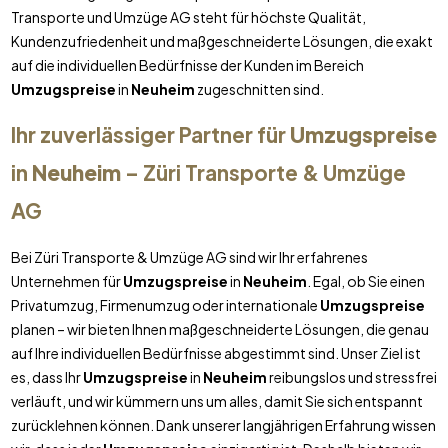
Transporte und Umzüge AG steht für höchste Qualität,
Kundenzufriedenheit und maßgeschneiderte Lösungen, die exakt
auf die individuellen Bedürfnisse der Kunden im Bereich
Umzugspreise
in
Neuheim
zugeschnitten sind.
Ihr zuverlässiger Partner für
Umzugspreise
in
Neuheim
– Züri Transporte & Umzüge
AG
Bei Züri Transporte & Umzüge AG sind wir Ihr erfahrenes
Unternehmen für
Umzugspreise
in
Neuheim
. Egal, ob Sie einen
Privatumzug, Firmenumzug oder internationale
Umzugspreise
planen – wir bieten Ihnen maßgeschneiderte Lösungen, die genau
auf Ihre individuellen Bedürfnisse abgestimmt sind. Unser Ziel ist
es, dass Ihr
Umzugspreise
in
Neuheim
reibungslos und stressfrei
verläuft, und wir kümmern uns um alles, damit Sie sich entspannt
zurücklehnen können. Dank unserer langjährigen Erfahrung wissen