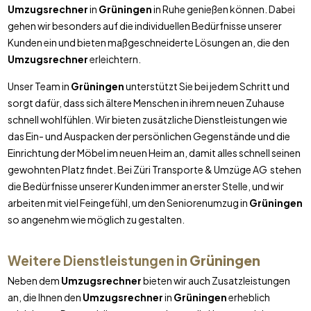
Umzugsrechner
in
Grüningen
in Ruhe genießen können. Dabei
gehen wir besonders auf die individuellen Bedürfnisse unserer
Kunden ein und bieten maßgeschneiderte Lösungen an, die den
Umzugsrechner
erleichtern.
Unser Team in
Grüningen
unterstützt Sie bei jedem Schritt und
sorgt dafür, dass sich ältere Menschen in ihrem neuen Zuhause
schnell wohlfühlen. Wir bieten zusätzliche Dienstleistungen wie
das Ein- und Auspacken der persönlichen Gegenstände und die
Einrichtung der Möbel im neuen Heim an, damit alles schnell seinen
gewohnten Platz findet. Bei Züri Transporte & Umzüge AG stehen
die Bedürfnisse unserer Kunden immer an erster Stelle, und wir
arbeiten mit viel Feingefühl, um den Seniorenumzug in
Grüningen
so angenehm wie möglich zu gestalten.
Weitere Dienstleistungen in
Grüningen
Neben dem
Umzugsrechner
bieten wir auch Zusatzleistungen
an, die Ihnen den
Umzugsrechner
in
Grüningen
erheblich