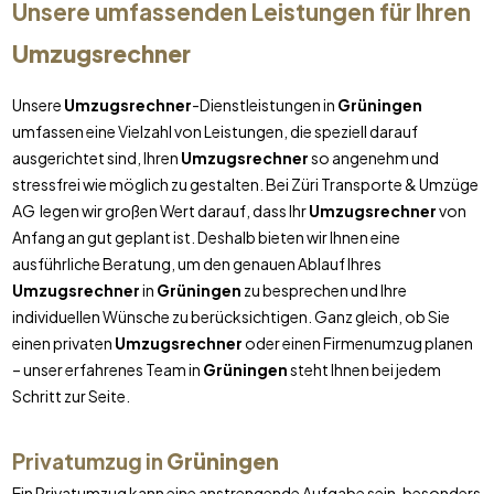
Unsere umfassenden Leistungen für Ihren
Umzugsrechner
Unsere
Umzugsrechner
-Dienstleistungen in
Grüningen
umfassen eine Vielzahl von Leistungen, die speziell darauf
ausgerichtet sind, Ihren
Umzugsrechner
so angenehm und
stressfrei wie möglich zu gestalten. Bei Züri Transporte & Umzüge
AG legen wir großen Wert darauf, dass Ihr
Umzugsrechner
von
Anfang an gut geplant ist. Deshalb bieten wir Ihnen eine
ausführliche Beratung, um den genauen Ablauf Ihres
Umzugsrechner
in
Grüningen
zu besprechen und Ihre
individuellen Wünsche zu berücksichtigen. Ganz gleich, ob Sie
einen privaten
Umzugsrechner
oder einen Firmenumzug planen
– unser erfahrenes Team in
Grüningen
steht Ihnen bei jedem
Schritt zur Seite.
Privatumzug in
Grüningen
Ein Privatumzug kann eine anstrengende Aufgabe sein, besonders