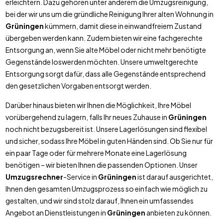
erleichtern. Dazu gehören unter anderem die Umzugsreinigung,
bei der wir uns um die gründliche Reinigung Ihrer alten Wohnung in
Grüningen
kümmern, damit diese in einwandfreiem Zustand
übergeben werden kann. Zudem bieten wir eine fachgerechte
Entsorgung an, wenn Sie alte Möbel oder nicht mehr benötigte
Gegenstände loswerden möchten. Unsere umweltgerechte
Entsorgung sorgt dafür, dass alle Gegenstände entsprechend
den gesetzlichen Vorgaben entsorgt werden.
Darüber hinaus bieten wir Ihnen die Möglichkeit, Ihre Möbel
vorübergehend zu lagern, falls Ihr neues Zuhause in
Grüningen
noch nicht bezugsbereit ist. Unsere Lagerlösungen sind flexibel
und sicher, sodass Ihre Möbel in guten Händen sind. Ob Sie nur für
ein paar Tage oder für mehrere Monate eine Lagerlösung
benötigen – wir bieten Ihnen die passenden Optionen. Unser
Umzugsrechner
-Service in
Grüningen
ist darauf ausgerichtet,
Ihnen den gesamten Umzugsprozess so einfach wie möglich zu
gestalten, und wir sind stolz darauf, Ihnen ein umfassendes
Angebot an Dienstleistungen in
Grüningen
anbieten zu können.