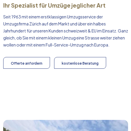
Ihr Spezialist für Umzüge jeglicher Art
Seit 1963 mit einem erstklassigen Umzugsservice der
Umzugsfirma Zürich auf dem Markt und über ein halbes
Jahrhundert für unseren Kunden schweizweit & EU im Einsatz. Ganz
gleich, ob Sie mit einem kleinen Umzug eine Strasse weiter ziehen
wollen oder mit einem Full-Service-Umzug nach
Europa
.
Offerte anfordern
kostenlose Beratung