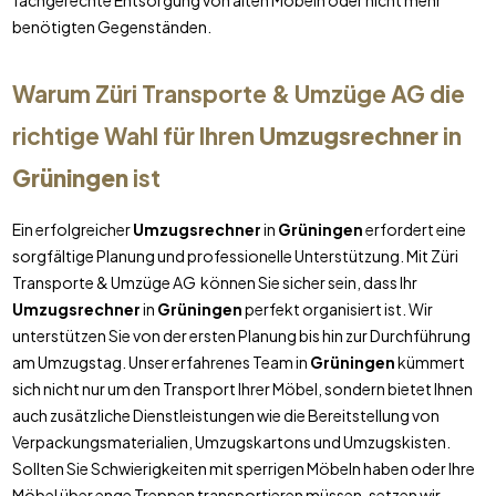
fachgerechte Entsorgung von alten Möbeln oder nicht mehr
benötigten Gegenständen.
Warum Züri Transporte & Umzüge AG die
richtige Wahl für Ihren
Umzugsrechner
in
Grüningen
ist
Ein erfolgreicher
Umzugsrechner
in
Grüningen
erfordert eine
sorgfältige Planung und professionelle Unterstützung. Mit Züri
Transporte & Umzüge AG können Sie sicher sein, dass Ihr
Umzugsrechner
in
Grüningen
perfekt organisiert ist. Wir
unterstützen Sie von der ersten Planung bis hin zur Durchführung
am Umzugstag. Unser erfahrenes Team in
Grüningen
kümmert
sich nicht nur um den Transport Ihrer Möbel, sondern bietet Ihnen
auch zusätzliche Dienstleistungen wie die Bereitstellung von
Verpackungsmaterialien, Umzugskartons und Umzugskisten.
Sollten Sie Schwierigkeiten mit sperrigen Möbeln haben oder Ihre
Möbel über enge Treppen transportieren müssen, setzen wir