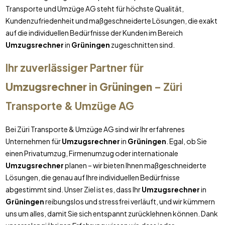
Transporte und Umzüge AG steht für höchste Qualität,
Kundenzufriedenheit und maßgeschneiderte Lösungen, die exakt
auf die individuellen Bedürfnisse der Kunden im Bereich
Umzugsrechner
in
Grüningen
zugeschnitten sind.
Ihr zuverlässiger Partner für
Umzugsrechner
in
Grüningen
– Züri
Transporte & Umzüge AG
Bei Züri Transporte & Umzüge AG sind wir Ihr erfahrenes
Unternehmen für
Umzugsrechner
in
Grüningen
. Egal, ob Sie
einen Privatumzug, Firmenumzug oder internationale
Umzugsrechner
planen – wir bieten Ihnen maßgeschneiderte
Lösungen, die genau auf Ihre individuellen Bedürfnisse
abgestimmt sind. Unser Ziel ist es, dass Ihr
Umzugsrechner
in
Grüningen
reibungslos und stressfrei verläuft, und wir kümmern
uns um alles, damit Sie sich entspannt zurücklehnen können. Dank