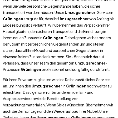
wenn Sie viele persönliche Gegenstände haben, die sicher
transportiert werden müssen. Unser
Umzugsrechner
-Service in
Grüningen
sorgt dafür, dass Ihr
Umzugsrechner
von Anfang bis
Ende reibungslos verläuft. Wir übernehmen das Verpacken Ihrer
Habseligkeiten, den sicheren Transport und die Einrichtung in
Ihrem neuen Zuhause in
Grüningen
. Dabei gehen wir besonders
behutsam mit zerbrechlichen Gegenständen um und stellen
sicher, dass all Ihre Möbel und persönlichen Gegenstände in
einwandfreiem Zustand ankommen. Sie können sich darauf
verlassen, dass unser Team den gesamten
Umzugsrechner
-
Prozess in
Grüningen
professionell und sorgfältig durchführt.
Für Ihren Privatumzug bieten wir eine Reihe zusätzlicher Services
an, um Ihnen den
Umzugsrechner
in
Grüningen
noch weiter zu
erleichtern. Dazu gehören unter anderem der Ein- und
Auspackservice sowie die Bereitstellung von
Verpackungsmaterialien. Wenn Sie es wünschen, übernehmen wir
auch die Demontage und den Wiederaufbau Ihrer Möbel. Unser
Ziel ist es, Ihnen den
Umzugsrechner
in
Grüningen
so angenehm