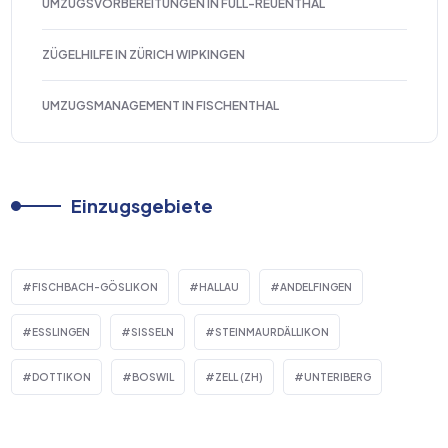
UMZUGSVORBEREITUNGEN IN FULL-REUENTHAL
ZÜGELHILFE IN ZÜRICH WIPKINGEN
UMZUGSMANAGEMENT IN FISCHENTHAL
Einzugsgebiete
FISCHBACH-GÖSLIKON
HALLAU
ANDELFINGEN
ESSLINGEN
SISSELN
STEINMAURDÄLLIKON
DOTTIKON
BOSWIL
ZELL (ZH)
UNTERIBERG