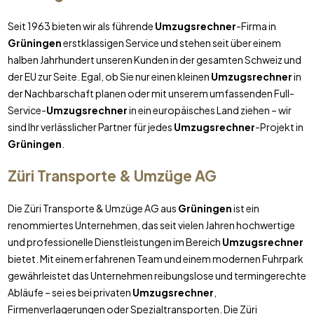
Seit 1963 bieten wir als führende
Umzugsrechner
-Firma in
Grüningen
erstklassigen Service und stehen seit über einem
halben Jahrhundert unseren Kunden in der gesamten Schweiz und
der EU zur Seite. Egal, ob Sie nur einen kleinen
Umzugsrechner
in
der Nachbarschaft planen oder mit unserem umfassenden Full-
Service-
Umzugsrechner
in ein europäisches Land ziehen – wir
sind Ihr verlässlicher Partner für jedes
Umzugsrechner
-Projekt in
Grüningen
.
Züri Transporte & Umzüge AG
Die Züri Transporte & Umzüge AG aus
Grüningen
ist ein
renommiertes Unternehmen, das seit vielen Jahren hochwertige
und professionelle Dienstleistungen im Bereich
Umzugsrechner
bietet. Mit einem erfahrenen Team und einem modernen Fuhrpark
gewährleistet das Unternehmen reibungslose und termingerechte
Abläufe – sei es bei privaten
Umzugsrechner
,
Firmenverlagerungen oder Spezialtransporten. Die Züri