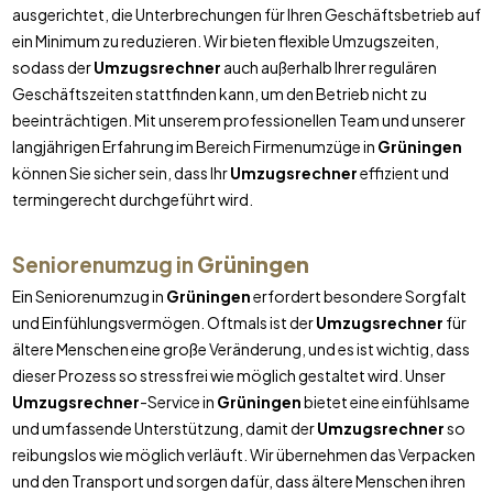
ausgerichtet, die Unterbrechungen für Ihren Geschäftsbetrieb auf
ein Minimum zu reduzieren. Wir bieten flexible Umzugszeiten,
sodass der
Umzugsrechner
auch außerhalb Ihrer regulären
Geschäftszeiten stattfinden kann, um den Betrieb nicht zu
beeinträchtigen. Mit unserem professionellen Team und unserer
langjährigen Erfahrung im Bereich Firmenumzüge in
Grüningen
können Sie sicher sein, dass Ihr
Umzugsrechner
effizient und
termingerecht durchgeführt wird.
Seniorenumzug in
Grüningen
Ein Seniorenumzug in
Grüningen
erfordert besondere Sorgfalt
und Einfühlungsvermögen. Oftmals ist der
Umzugsrechner
für
ältere Menschen eine große Veränderung, und es ist wichtig, dass
dieser Prozess so stressfrei wie möglich gestaltet wird. Unser
Umzugsrechner
-Service in
Grüningen
bietet eine einfühlsame
und umfassende Unterstützung, damit der
Umzugsrechner
so
reibungslos wie möglich verläuft. Wir übernehmen das Verpacken
und den Transport und sorgen dafür, dass ältere Menschen ihren