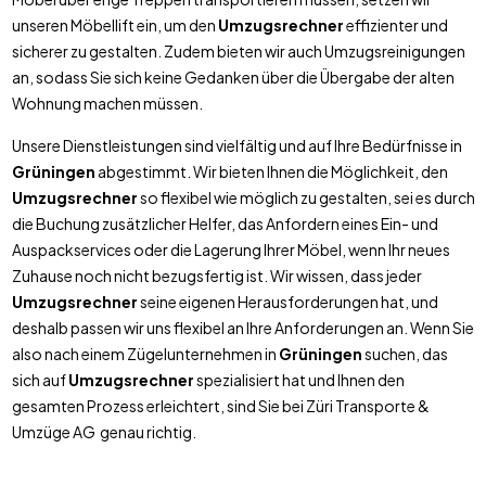
unseren Möbellift ein, um den
Umzugsrechner
effizienter und
sicherer zu gestalten. Zudem bieten wir auch Umzugsreinigungen
an, sodass Sie sich keine Gedanken über die Übergabe der alten
Wohnung machen müssen.
Unsere Dienstleistungen sind vielfältig und auf Ihre Bedürfnisse in
Grüningen
abgestimmt. Wir bieten Ihnen die Möglichkeit, den
Umzugsrechner
so flexibel wie möglich zu gestalten, sei es durch
die Buchung zusätzlicher Helfer, das Anfordern eines Ein- und
Auspackservices oder die Lagerung Ihrer Möbel, wenn Ihr neues
Zuhause noch nicht bezugsfertig ist. Wir wissen, dass jeder
Umzugsrechner
seine eigenen Herausforderungen hat, und
deshalb passen wir uns flexibel an Ihre Anforderungen an. Wenn Sie
also nach einem Zügelunternehmen in
Grüningen
suchen, das
sich auf
Umzugsrechner
spezialisiert hat und Ihnen den
gesamten Prozess erleichtert, sind Sie bei Züri Transporte &
Umzüge AG genau richtig.