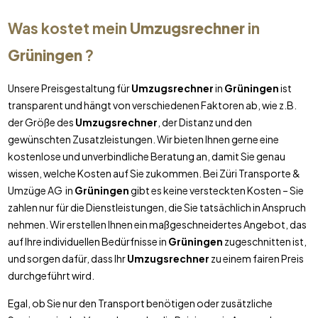
Was kostet mein
Umzugsrechner
in
Grüningen
?
Unsere Preisgestaltung für
Umzugsrechner
in
Grüningen
ist
transparent und hängt von verschiedenen Faktoren ab, wie z.B.
der Größe des
Umzugsrechner
, der Distanz und den
gewünschten Zusatzleistungen. Wir bieten Ihnen gerne eine
kostenlose und unverbindliche Beratung an, damit Sie genau
wissen, welche Kosten auf Sie zukommen. Bei Züri Transporte &
Umzüge AG in
Grüningen
gibt es keine versteckten Kosten – Sie
zahlen nur für die Dienstleistungen, die Sie tatsächlich in Anspruch
nehmen. Wir erstellen Ihnen ein maßgeschneidertes Angebot, das
auf Ihre individuellen Bedürfnisse in
Grüningen
zugeschnitten ist,
und sorgen dafür, dass Ihr
Umzugsrechner
zu einem fairen Preis
durchgeführt wird.
Egal, ob Sie nur den Transport benötigen oder zusätzliche