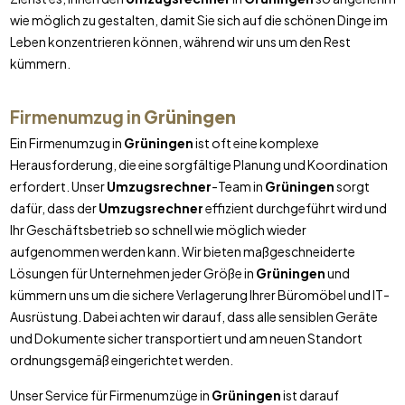
wie möglich zu gestalten, damit Sie sich auf die schönen Dinge im
Leben konzentrieren können, während wir uns um den Rest
kümmern.
Firmenumzug in
Grüningen
Ein Firmenumzug in
Grüningen
ist oft eine komplexe
Herausforderung, die eine sorgfältige Planung und Koordination
erfordert. Unser
Umzugsrechner
-Team in
Grüningen
sorgt
dafür, dass der
Umzugsrechner
effizient durchgeführt wird und
Ihr Geschäftsbetrieb so schnell wie möglich wieder
aufgenommen werden kann. Wir bieten maßgeschneiderte
Lösungen für Unternehmen jeder Größe in
Grüningen
und
kümmern uns um die sichere Verlagerung Ihrer Büromöbel und IT-
Ausrüstung. Dabei achten wir darauf, dass alle sensiblen Geräte
und Dokumente sicher transportiert und am neuen Standort
ordnungsgemäß eingerichtet werden.
Unser Service für Firmenumzüge in
Grüningen
ist darauf