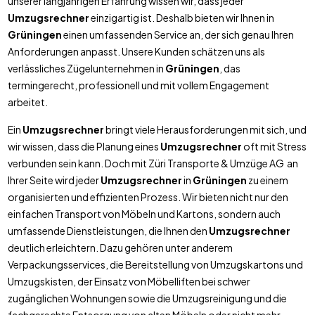
unserer langjährigen Erfahrung wissen wir, dass jeder
Umzugsrechner
einzigartig ist. Deshalb bieten wir Ihnen in
Grüningen
einen umfassenden Service an, der sich genau Ihren
Anforderungen anpasst. Unsere Kunden schätzen uns als
verlässliches Zügelunternehmen in
Grüningen
, das
termingerecht, professionell und mit vollem Engagement
arbeitet.
Ein
Umzugsrechner
bringt viele Herausforderungen mit sich, und
wir wissen, dass die Planung eines
Umzugsrechner
oft mit Stress
verbunden sein kann. Doch mit Züri Transporte & Umzüge AG an
Ihrer Seite wird jeder
Umzugsrechner
in
Grüningen
zu einem
organisierten und effizienten Prozess. Wir bieten nicht nur den
einfachen Transport von Möbeln und Kartons, sondern auch
umfassende Dienstleistungen, die Ihnen den
Umzugsrechner
deutlich erleichtern. Dazu gehören unter anderem
Verpackungsservices, die Bereitstellung von Umzugskartons und
Umzugskisten, der Einsatz von Möbelliften bei schwer
zugänglichen Wohnungen sowie die Umzugsreinigung und die