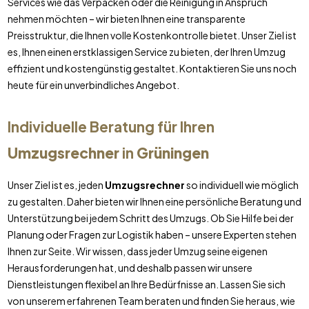
Services wie das Verpacken oder die Reinigung in Anspruch
nehmen möchten – wir bieten Ihnen eine transparente
Preisstruktur, die Ihnen volle Kostenkontrolle bietet. Unser Ziel ist
es, Ihnen einen erstklassigen Service zu bieten, der Ihren Umzug
effizient und kostengünstig gestaltet. Kontaktieren Sie uns noch
heute für ein unverbindliches Angebot.
Individuelle Beratung für Ihren
Umzugsrechner
in
Grüningen
Unser Ziel ist es, jeden
Umzugsrechner
so individuell wie möglich
zu gestalten. Daher bieten wir Ihnen eine persönliche Beratung und
Unterstützung bei jedem Schritt des Umzugs. Ob Sie Hilfe bei der
Planung oder Fragen zur Logistik haben – unsere Experten stehen
Ihnen zur Seite. Wir wissen, dass jeder Umzug seine eigenen
Herausforderungen hat, und deshalb passen wir unsere
Dienstleistungen flexibel an Ihre Bedürfnisse an. Lassen Sie sich
von unserem erfahrenen Team beraten und finden Sie heraus, wie