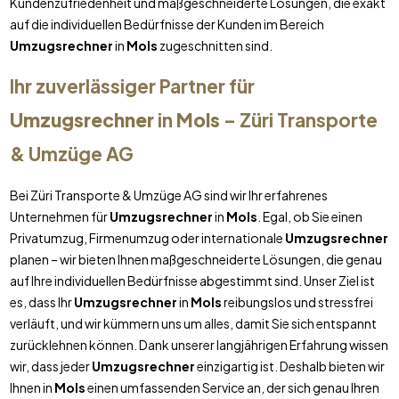
Kundenzufriedenheit und maßgeschneiderte Lösungen, die exakt
auf die individuellen Bedürfnisse der Kunden im Bereich
Umzugsrechner
in
Mols
zugeschnitten sind.
Ihr zuverlässiger Partner für
Umzugsrechner
in
Mols
– Züri Transporte
& Umzüge AG
Bei Züri Transporte & Umzüge AG sind wir Ihr erfahrenes
Unternehmen für
Umzugsrechner
in
Mols
. Egal, ob Sie einen
Privatumzug, Firmenumzug oder internationale
Umzugsrechner
planen – wir bieten Ihnen maßgeschneiderte Lösungen, die genau
auf Ihre individuellen Bedürfnisse abgestimmt sind. Unser Ziel ist
es, dass Ihr
Umzugsrechner
in
Mols
reibungslos und stressfrei
verläuft, und wir kümmern uns um alles, damit Sie sich entspannt
zurücklehnen können. Dank unserer langjährigen Erfahrung wissen
wir, dass jeder
Umzugsrechner
einzigartig ist. Deshalb bieten wir
Ihnen in
Mols
einen umfassenden Service an, der sich genau Ihren