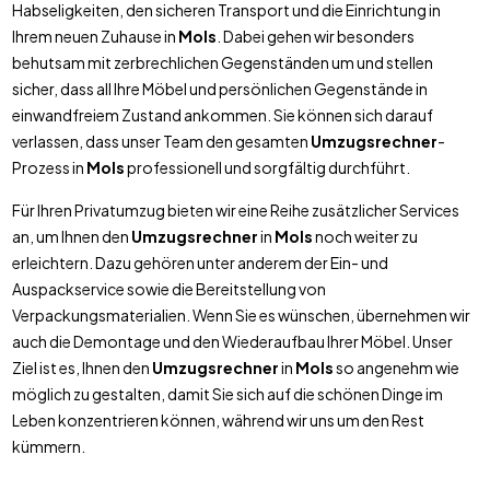
Habseligkeiten, den sicheren Transport und die Einrichtung in
Ihrem neuen Zuhause in
Mols
. Dabei gehen wir besonders
behutsam mit zerbrechlichen Gegenständen um und stellen
sicher, dass all Ihre Möbel und persönlichen Gegenstände in
einwandfreiem Zustand ankommen. Sie können sich darauf
verlassen, dass unser Team den gesamten
Umzugsrechner
-
Prozess in
Mols
professionell und sorgfältig durchführt.
Für Ihren Privatumzug bieten wir eine Reihe zusätzlicher Services
an, um Ihnen den
Umzugsrechner
in
Mols
noch weiter zu
erleichtern. Dazu gehören unter anderem der Ein- und
Auspackservice sowie die Bereitstellung von
Verpackungsmaterialien. Wenn Sie es wünschen, übernehmen wir
auch die Demontage und den Wiederaufbau Ihrer Möbel. Unser
Ziel ist es, Ihnen den
Umzugsrechner
in
Mols
so angenehm wie
möglich zu gestalten, damit Sie sich auf die schönen Dinge im
Leben konzentrieren können, während wir uns um den Rest
kümmern.