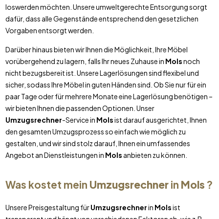
loswerden möchten. Unsere umweltgerechte Entsorgung sorgt
dafür, dass alle Gegenstände entsprechend den gesetzlichen
Vorgaben entsorgt werden.
Darüber hinaus bieten wir Ihnen die Möglichkeit, Ihre Möbel
vorübergehend zu lagern, falls Ihr neues Zuhause in
Mols
noch
nicht bezugsbereit ist. Unsere Lagerlösungen sind flexibel und
sicher, sodass Ihre Möbel in guten Händen sind. Ob Sie nur für ein
paar Tage oder für mehrere Monate eine Lagerlösung benötigen –
wir bieten Ihnen die passenden Optionen. Unser
Umzugsrechner
-Service in
Mols
ist darauf ausgerichtet, Ihnen
den gesamten Umzugsprozess so einfach wie möglich zu
gestalten, und wir sind stolz darauf, Ihnen ein umfassendes
Angebot an Dienstleistungen in
Mols
anbieten zu können.
Was kostet mein
Umzugsrechner
in
Mols
?
Unsere Preisgestaltung für
Umzugsrechner
in
Mols
ist