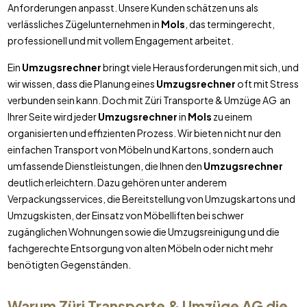
Anforderungen anpasst. Unsere Kunden schätzen uns als
verlässliches Zügelunternehmen in
Mols
, das termingerecht,
professionell und mit vollem Engagement arbeitet.
Ein
Umzugsrechner
bringt viele Herausforderungen mit sich, und
wir wissen, dass die Planung eines
Umzugsrechner
oft mit Stress
verbunden sein kann. Doch mit Züri Transporte & Umzüge AG an
Ihrer Seite wird jeder
Umzugsrechner
in
Mols
zu einem
organisierten und effizienten Prozess. Wir bieten nicht nur den
einfachen Transport von Möbeln und Kartons, sondern auch
umfassende Dienstleistungen, die Ihnen den
Umzugsrechner
deutlich erleichtern. Dazu gehören unter anderem
Verpackungsservices, die Bereitstellung von Umzugskartons und
Umzugskisten, der Einsatz von Möbelliften bei schwer
zugänglichen Wohnungen sowie die Umzugsreinigung und die
fachgerechte Entsorgung von alten Möbeln oder nicht mehr
benötigten Gegenständen.
Warum Züri Transporte & Umzüge AG die