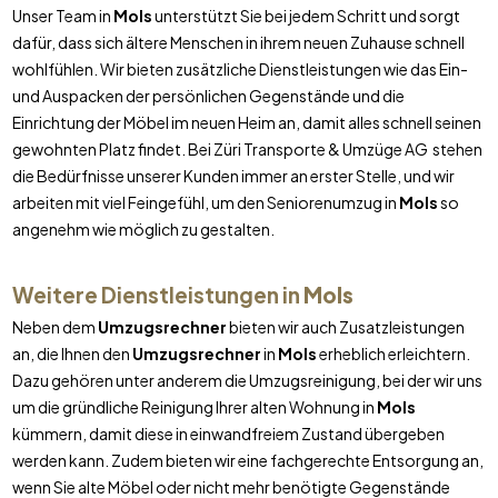
Unser Team in
Mols
unterstützt Sie bei jedem Schritt und sorgt
dafür, dass sich ältere Menschen in ihrem neuen Zuhause schnell
wohlfühlen. Wir bieten zusätzliche Dienstleistungen wie das Ein-
und Auspacken der persönlichen Gegenstände und die
Einrichtung der Möbel im neuen Heim an, damit alles schnell seinen
gewohnten Platz findet. Bei Züri Transporte & Umzüge AG stehen
die Bedürfnisse unserer Kunden immer an erster Stelle, und wir
arbeiten mit viel Feingefühl, um den Seniorenumzug in
Mols
so
angenehm wie möglich zu gestalten.
Weitere Dienstleistungen in
Mols
Neben dem
Umzugsrechner
bieten wir auch Zusatzleistungen
an, die Ihnen den
Umzugsrechner
in
Mols
erheblich erleichtern.
Dazu gehören unter anderem die Umzugsreinigung, bei der wir uns
um die gründliche Reinigung Ihrer alten Wohnung in
Mols
kümmern, damit diese in einwandfreiem Zustand übergeben
werden kann. Zudem bieten wir eine fachgerechte Entsorgung an,
wenn Sie alte Möbel oder nicht mehr benötigte Gegenstände