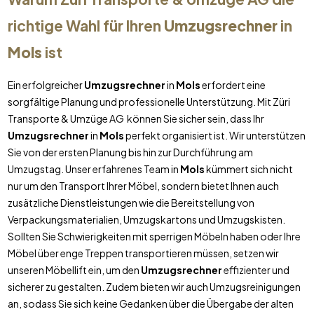
richtige Wahl für Ihren
Umzugsrechner
in
Mols
ist
Ein erfolgreicher
Umzugsrechner
in
Mols
erfordert eine
sorgfältige Planung und professionelle Unterstützung. Mit Züri
Transporte & Umzüge AG können Sie sicher sein, dass Ihr
Umzugsrechner
in
Mols
perfekt organisiert ist. Wir unterstützen
Sie von der ersten Planung bis hin zur Durchführung am
Umzugstag. Unser erfahrenes Team in
Mols
kümmert sich nicht
nur um den Transport Ihrer Möbel, sondern bietet Ihnen auch
zusätzliche Dienstleistungen wie die Bereitstellung von
Verpackungsmaterialien, Umzugskartons und Umzugskisten.
Sollten Sie Schwierigkeiten mit sperrigen Möbeln haben oder Ihre
Möbel über enge Treppen transportieren müssen, setzen wir
unseren Möbellift ein, um den
Umzugsrechner
effizienter und
sicherer zu gestalten. Zudem bieten wir auch Umzugsreinigungen
an, sodass Sie sich keine Gedanken über die Übergabe der alten