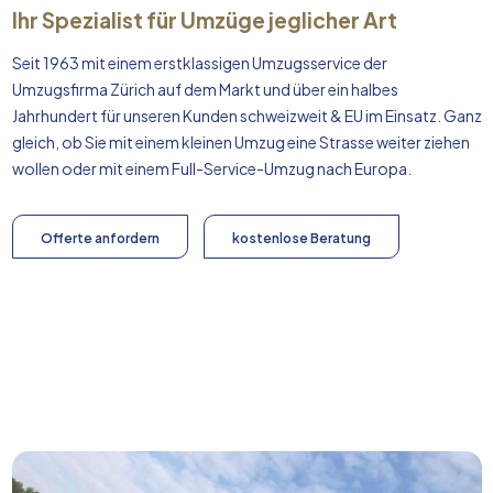
Ihr Spezialist für Umzüge jeglicher Art
Seit 1963 mit einem erstklassigen Umzugsservice der
Umzugsfirma Zürich auf dem Markt und über ein halbes
Jahrhundert für unseren Kunden schweizweit & EU im Einsatz. Ganz
gleich, ob Sie mit einem kleinen Umzug eine Strasse weiter ziehen
wollen oder mit einem Full-Service-Umzug nach
Europa
.
Offerte anfordern
kostenlose Beratung