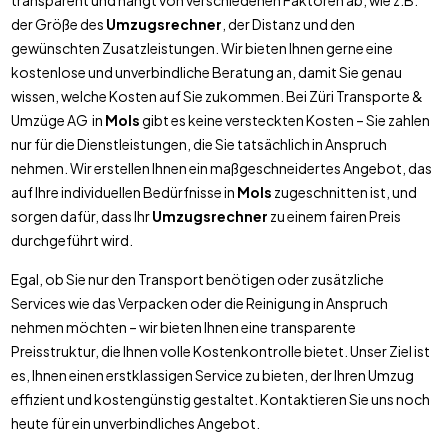
transparent und hängt von verschiedenen Faktoren ab, wie z.B.
der Größe des
Umzugsrechner
, der Distanz und den
gewünschten Zusatzleistungen. Wir bieten Ihnen gerne eine
kostenlose und unverbindliche Beratung an, damit Sie genau
wissen, welche Kosten auf Sie zukommen. Bei Züri Transporte &
Umzüge AG in
Mols
gibt es keine versteckten Kosten – Sie zahlen
nur für die Dienstleistungen, die Sie tatsächlich in Anspruch
nehmen. Wir erstellen Ihnen ein maßgeschneidertes Angebot, das
auf Ihre individuellen Bedürfnisse in
Mols
zugeschnitten ist, und
sorgen dafür, dass Ihr
Umzugsrechner
zu einem fairen Preis
durchgeführt wird.
Egal, ob Sie nur den Transport benötigen oder zusätzliche
Services wie das Verpacken oder die Reinigung in Anspruch
nehmen möchten – wir bieten Ihnen eine transparente
Preisstruktur, die Ihnen volle Kostenkontrolle bietet. Unser Ziel ist
es, Ihnen einen erstklassigen Service zu bieten, der Ihren Umzug
effizient und kostengünstig gestaltet. Kontaktieren Sie uns noch
heute für ein unverbindliches Angebot.