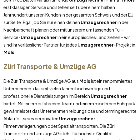
erstklassigen Service und stehen seit über einem halben
Jahrhundert unseren Kunden in der gesamten Schweiz und der EU
zur Seite. Egal, ob Sie nur einen kleinen
Umzugsrechner
in der
Nachbarschaft planen oder mit unserem umfassenden Full-
Service-
Umzugsrechner
in ein europäisches Land ziehen – wir
sind Ihr verlässlicher Partner für jedes
Umzugsrechner
-Projekt in
Mols
.
Züri Transporte & Umzüge AG
Die Züri Transporte & Umzüge AG aus
Mols
ist ein renommiertes
Unternehmen, das seit vielen Jahren hochwertige und
professionelle Dienstleistungen im Bereich
Umzugsrechner
bietet. Mit einem erfahrenen Team und einem modernen Fuhrpark
gewährleistet das Unternehmen reibungslose und termingerechte
Abläufe – sei es bei privaten
Umzugsrechner
,
Firmenverlagerungen oder Spezialtransporten. Die Züri
Transporte und Umzüge AG steht für höchste Qualität,