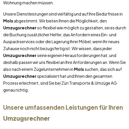
Wohnung machen müssen.
Unsere Dienstleistungen sind vielfältig und auf Ihre Bedürfnisse in
Mols
abgestimmt. Wir bieten Ihnen die Möglichkeit, den
Umzugsrechner
so flexibel wie möglich zu gestalten, sei es durch
die Buchung zusätzlicher Helfer, das Anfordern eines Ein- und
Auspackservices oder die Lagerung Ihrer Möbel, wenn Ihr neues
Zuhause noch nicht bezugsfertig ist. Wir wissen, dass jeder
Umzugsrechner
seine eigenen Herausforderungen hat, und
deshalb passen wir uns flexibel an Ihre Anforderungen an. Wenn Sie
also nach einem Zügelunternehmen in
Mols
suchen, das sich auf
Umzugsrechner
spezialisiert hat und Ihnen den gesamten
Prozess erleichtert, sind Sie bei Züri Transporte & Umzüge AG
genau richtig.
Unsere umfassenden Leistungen für Ihren
Umzugsrechner