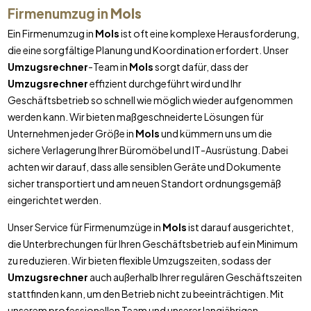
Firmenumzug in
Mols
Ein Firmenumzug in
Mols
ist oft eine komplexe Herausforderung,
die eine sorgfältige Planung und Koordination erfordert. Unser
Umzugsrechner
-Team in
Mols
sorgt dafür, dass der
Umzugsrechner
effizient durchgeführt wird und Ihr
Geschäftsbetrieb so schnell wie möglich wieder aufgenommen
werden kann. Wir bieten maßgeschneiderte Lösungen für
Unternehmen jeder Größe in
Mols
und kümmern uns um die
sichere Verlagerung Ihrer Büromöbel und IT-Ausrüstung. Dabei
achten wir darauf, dass alle sensiblen Geräte und Dokumente
sicher transportiert und am neuen Standort ordnungsgemäß
eingerichtet werden.
Unser Service für Firmenumzüge in
Mols
ist darauf ausgerichtet,
die Unterbrechungen für Ihren Geschäftsbetrieb auf ein Minimum
zu reduzieren. Wir bieten flexible Umzugszeiten, sodass der
Umzugsrechner
auch außerhalb Ihrer regulären Geschäftszeiten
stattfinden kann, um den Betrieb nicht zu beeinträchtigen. Mit
unserem professionellen Team und unserer langjährigen