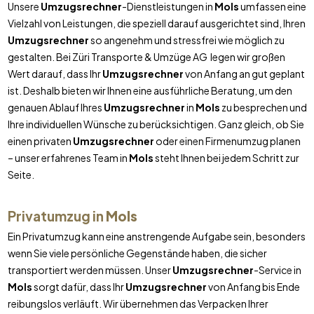
Unsere
Umzugsrechner
-Dienstleistungen in
Mols
umfassen eine
Vielzahl von Leistungen, die speziell darauf ausgerichtet sind, Ihren
Umzugsrechner
so angenehm und stressfrei wie möglich zu
gestalten. Bei Züri Transporte & Umzüge AG legen wir großen
Wert darauf, dass Ihr
Umzugsrechner
von Anfang an gut geplant
ist. Deshalb bieten wir Ihnen eine ausführliche Beratung, um den
genauen Ablauf Ihres
Umzugsrechner
in
Mols
zu besprechen und
Ihre individuellen Wünsche zu berücksichtigen. Ganz gleich, ob Sie
einen privaten
Umzugsrechner
oder einen Firmenumzug planen
– unser erfahrenes Team in
Mols
steht Ihnen bei jedem Schritt zur
Seite.
Privatumzug in
Mols
Ein Privatumzug kann eine anstrengende Aufgabe sein, besonders
wenn Sie viele persönliche Gegenstände haben, die sicher
transportiert werden müssen. Unser
Umzugsrechner
-Service in
Mols
sorgt dafür, dass Ihr
Umzugsrechner
von Anfang bis Ende
reibungslos verläuft. Wir übernehmen das Verpacken Ihrer