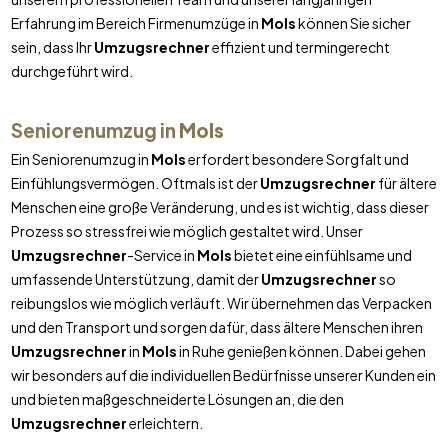
Erfahrung im Bereich Firmenumzüge in
Mols
können Sie sicher
sein, dass Ihr
Umzugsrechner
effizient und termingerecht
durchgeführt wird.
Seniorenumzug in
Mols
Ein Seniorenumzug in
Mols
erfordert besondere Sorgfalt und
Einfühlungsvermögen. Oftmals ist der
Umzugsrechner
für ältere
Menschen eine große Veränderung, und es ist wichtig, dass dieser
Prozess so stressfrei wie möglich gestaltet wird. Unser
Umzugsrechner
-Service in
Mols
bietet eine einfühlsame und
umfassende Unterstützung, damit der
Umzugsrechner
so
reibungslos wie möglich verläuft. Wir übernehmen das Verpacken
und den Transport und sorgen dafür, dass ältere Menschen ihren
Umzugsrechner
in
Mols
in Ruhe genießen können. Dabei gehen
wir besonders auf die individuellen Bedürfnisse unserer Kunden ein
und bieten maßgeschneiderte Lösungen an, die den
Umzugsrechner
erleichtern.