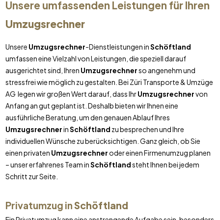
Unsere umfassenden Leistungen für Ihren
Umzugsrechner
Unsere
Umzugsrechner
-Dienstleistungen in
Schöftland
umfassen eine Vielzahl von Leistungen, die speziell darauf
ausgerichtet sind, Ihren
Umzugsrechner
so angenehm und
stressfrei wie möglich zu gestalten. Bei Züri Transporte & Umzüge
AG legen wir großen Wert darauf, dass Ihr
Umzugsrechner
von
Anfang an gut geplant ist. Deshalb bieten wir Ihnen eine
ausführliche Beratung, um den genauen Ablauf Ihres
Umzugsrechner
in
Schöftland
zu besprechen und Ihre
individuellen Wünsche zu berücksichtigen. Ganz gleich, ob Sie
einen privaten
Umzugsrechner
oder einen Firmenumzug planen
– unser erfahrenes Team in
Schöftland
steht Ihnen bei jedem
Schritt zur Seite.
Privatumzug in
Schöftland
Ein Privatumzug kann eine anstrengende Aufgabe sein, besonders