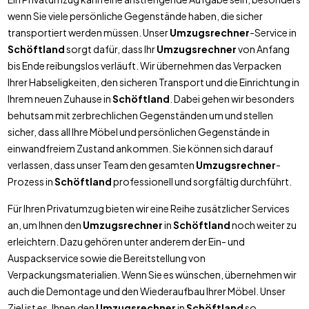
wenn Sie viele persönliche Gegenstände haben, die sicher
transportiert werden müssen. Unser
Umzugsrechner
-Service in
Schöftland
sorgt dafür, dass Ihr
Umzugsrechner
von Anfang
bis Ende reibungslos verläuft. Wir übernehmen das Verpacken
Ihrer Habseligkeiten, den sicheren Transport und die Einrichtung in
Ihrem neuen Zuhause in
Schöftland
. Dabei gehen wir besonders
behutsam mit zerbrechlichen Gegenständen um und stellen
sicher, dass all Ihre Möbel und persönlichen Gegenstände in
einwandfreiem Zustand ankommen. Sie können sich darauf
verlassen, dass unser Team den gesamten
Umzugsrechner
-
Prozess in
Schöftland
professionell und sorgfältig durchführt.
Für Ihren Privatumzug bieten wir eine Reihe zusätzlicher Services
an, um Ihnen den
Umzugsrechner
in
Schöftland
noch weiter zu
erleichtern. Dazu gehören unter anderem der Ein- und
Auspackservice sowie die Bereitstellung von
Verpackungsmaterialien. Wenn Sie es wünschen, übernehmen wir
auch die Demontage und den Wiederaufbau Ihrer Möbel. Unser
Ziel ist es, Ihnen den
Umzugsrechner
in
Schöftland
so