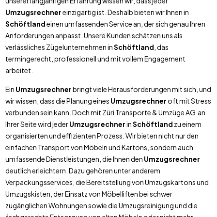
unserer langjährigen Erfahrung wissen wir, dass jeder
Umzugsrechner
einzigartig ist. Deshalb bieten wir Ihnen in
Schöftland
einen umfassenden Service an, der sich genau Ihren
Anforderungen anpasst. Unsere Kunden schätzen uns als
verlässliches Zügelunternehmen in
Schöftland
, das
termingerecht, professionell und mit vollem Engagement
arbeitet.
Ein
Umzugsrechner
bringt viele Herausforderungen mit sich, und
wir wissen, dass die Planung eines
Umzugsrechner
oft mit Stress
verbunden sein kann. Doch mit Züri Transporte & Umzüge AG an
Ihrer Seite wird jeder
Umzugsrechner
in
Schöftland
zu einem
organisierten und effizienten Prozess. Wir bieten nicht nur den
einfachen Transport von Möbeln und Kartons, sondern auch
umfassende Dienstleistungen, die Ihnen den
Umzugsrechner
deutlich erleichtern. Dazu gehören unter anderem
Verpackungsservices, die Bereitstellung von Umzugskartons und
Umzugskisten, der Einsatz von Möbelliften bei schwer
zugänglichen Wohnungen sowie die Umzugsreinigung und die