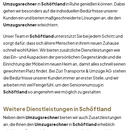
Umzugsrechner
in
Schöftland
in Ruhe genießen können. Dabei
gehen wir besonders auf die individuellen Bedürfnisse unserer
Kunden ein und bieten maßgeschneiderte Lösungen an, die den
Umzugsrechner
erleichtern.
Unser Team in
Schöftland
unterstützt Sie bei jedem Schritt und
sorgt dafür, dass sich ältere Menschen in ihrem neuen Zuhause
schnell wohlfühlen. Wir bieten zusätzliche Dienstleistungen wie
das Ein- und Auspacken der persönlichen Gegenstände und die
Einrichtung der Möbel im neuen Heim an, damit alles schnell seinen
gewohnten Platz findet. Bei Züri Transporte & Umzüge AG stehen
die Bedürfnisse unserer Kunden immer an erster Stelle, und wir
arbeiten mit viel Feingefühl, um den Seniorenumzug in
Schöftland
so angenehm wie möglich zu gestalten.
Weitere Dienstleistungen in
Schöftland
Neben dem
Umzugsrechner
bieten wir auch Zusatzleistungen
an, die Ihnen den
Umzugsrechner
in
Schöftland
erheblich