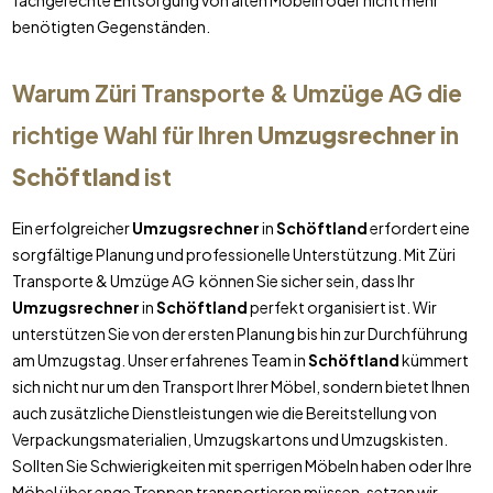
fachgerechte Entsorgung von alten Möbeln oder nicht mehr
benötigten Gegenständen.
Warum Züri Transporte & Umzüge AG die
richtige Wahl für Ihren
Umzugsrechner
in
Schöftland
ist
Ein erfolgreicher
Umzugsrechner
in
Schöftland
erfordert eine
sorgfältige Planung und professionelle Unterstützung. Mit Züri
Transporte & Umzüge AG können Sie sicher sein, dass Ihr
Umzugsrechner
in
Schöftland
perfekt organisiert ist. Wir
unterstützen Sie von der ersten Planung bis hin zur Durchführung
am Umzugstag. Unser erfahrenes Team in
Schöftland
kümmert
sich nicht nur um den Transport Ihrer Möbel, sondern bietet Ihnen
auch zusätzliche Dienstleistungen wie die Bereitstellung von
Verpackungsmaterialien, Umzugskartons und Umzugskisten.
Sollten Sie Schwierigkeiten mit sperrigen Möbeln haben oder Ihre
Möbel über enge Treppen transportieren müssen, setzen wir