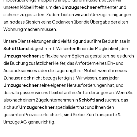
unseren Möbellift ein, um den
Umzugsrechner
effizienter und
sicherer zu gestalten. Zudem bieten wir auch Umzugsreinigungen
an, sodass Sie sich keine Gedanken über die Übergabe der alten
Wohnung machen müssen.
Unsere Dienstleistungen sind vielfältig und auf Ihre Bedürfnisse in
Schöftland
abgestimmt. Wir bieten Ihnen die Möglichkeit, den
Umzugsrechner
so flexibel wie möglich zu gestalten, sei es durch
die Buchung zusätzlicher Helfer, das Anfordern eines Ein- und
Auspackservices oder die Lagerung Ihrer Möbel, wenn Ihr neues
Zuhause noch nicht bezugsfertig ist. Wir wissen, dass jeder
Umzugsrechner
seine eigenen Herausforderungen hat, und
deshalb passen wir uns flexibel an Ihre Anforderungen an. Wenn Sie
also nach einem Zügelunternehmen in
Schöftland
suchen, das
sich auf
Umzugsrechner
spezialisiert hat und Ihnen den
gesamten Prozess erleichtert, sind Sie bei Züri Transporte &
Umzüge AG genau richtig.