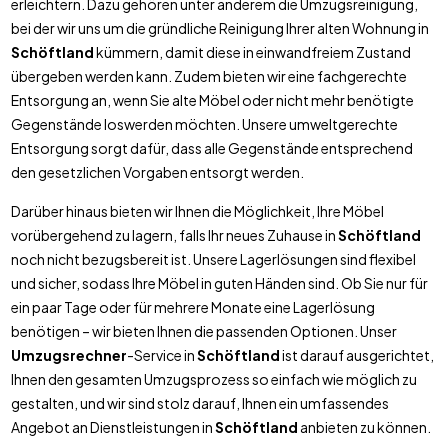
erleichtern. Dazu gehören unter anderem die Umzugsreinigung,
bei der wir uns um die gründliche Reinigung Ihrer alten Wohnung in
Schöftland
kümmern, damit diese in einwandfreiem Zustand
übergeben werden kann. Zudem bieten wir eine fachgerechte
Entsorgung an, wenn Sie alte Möbel oder nicht mehr benötigte
Gegenstände loswerden möchten. Unsere umweltgerechte
Entsorgung sorgt dafür, dass alle Gegenstände entsprechend
den gesetzlichen Vorgaben entsorgt werden.
Darüber hinaus bieten wir Ihnen die Möglichkeit, Ihre Möbel
vorübergehend zu lagern, falls Ihr neues Zuhause in
Schöftland
noch nicht bezugsbereit ist. Unsere Lagerlösungen sind flexibel
und sicher, sodass Ihre Möbel in guten Händen sind. Ob Sie nur für
ein paar Tage oder für mehrere Monate eine Lagerlösung
benötigen – wir bieten Ihnen die passenden Optionen. Unser
Umzugsrechner
-Service in
Schöftland
ist darauf ausgerichtet,
Ihnen den gesamten Umzugsprozess so einfach wie möglich zu
gestalten, und wir sind stolz darauf, Ihnen ein umfassendes
Angebot an Dienstleistungen in
Schöftland
anbieten zu können.