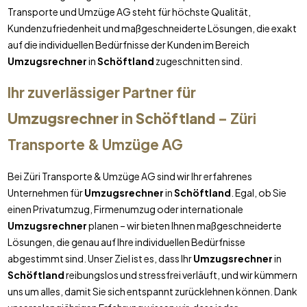
Transporte und Umzüge AG steht für höchste Qualität,
Kundenzufriedenheit und maßgeschneiderte Lösungen, die exakt
auf die individuellen Bedürfnisse der Kunden im Bereich
Umzugsrechner
in
Schöftland
zugeschnitten sind.
Ihr zuverlässiger Partner für
Umzugsrechner
in
Schöftland
– Züri
Transporte & Umzüge AG
Bei Züri Transporte & Umzüge AG sind wir Ihr erfahrenes
Unternehmen für
Umzugsrechner
in
Schöftland
. Egal, ob Sie
einen Privatumzug, Firmenumzug oder internationale
Umzugsrechner
planen – wir bieten Ihnen maßgeschneiderte
Lösungen, die genau auf Ihre individuellen Bedürfnisse
abgestimmt sind. Unser Ziel ist es, dass Ihr
Umzugsrechner
in
Schöftland
reibungslos und stressfrei verläuft, und wir kümmern
uns um alles, damit Sie sich entspannt zurücklehnen können. Dank