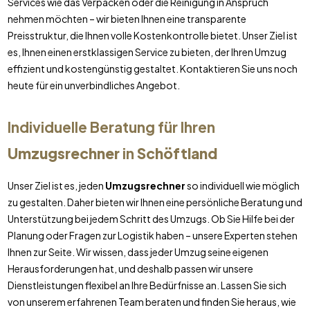
Services wie das Verpacken oder die Reinigung in Anspruch
nehmen möchten – wir bieten Ihnen eine transparente
Preisstruktur, die Ihnen volle Kostenkontrolle bietet. Unser Ziel ist
es, Ihnen einen erstklassigen Service zu bieten, der Ihren Umzug
effizient und kostengünstig gestaltet. Kontaktieren Sie uns noch
heute für ein unverbindliches Angebot.
Individuelle Beratung für Ihren
Umzugsrechner
in
Schöftland
Unser Ziel ist es, jeden
Umzugsrechner
so individuell wie möglich
zu gestalten. Daher bieten wir Ihnen eine persönliche Beratung und
Unterstützung bei jedem Schritt des Umzugs. Ob Sie Hilfe bei der
Planung oder Fragen zur Logistik haben – unsere Experten stehen
Ihnen zur Seite. Wir wissen, dass jeder Umzug seine eigenen
Herausforderungen hat, und deshalb passen wir unsere
Dienstleistungen flexibel an Ihre Bedürfnisse an. Lassen Sie sich
von unserem erfahrenen Team beraten und finden Sie heraus, wie