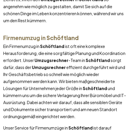
angenehm wie möglich zu gestalten, damit Sie sich auf die
schönen Dinge im Leben konzentrieren können, während wir uns
um den Rest kümmern.
Firmenumzug in
Schöftland
Ein Firmenumzug in
Schöftland
ist oft eine komplexe
Herausforderung, die eine sorgfältige Planung und Koordination
erfordert. Unser
Umzugsrechner
-Team in
Schöftland
sorgt
dafür, dass der
Umzugsrechner
effizient durchgeführt wird und
Ihr Geschäftsbetrieb so schnell wie möglich wieder
aufgenommen werden kann. Wir bieten maßgeschneiderte
Lösungen für Unternehmen jeder Größe in
Schöftland
und
kümmern uns um die sichere Verlagerung Ihrer Büromöbel und IT-
Ausrüstung. Dabei achten wir darauf, dass alle sensiblen Geräte
und Dokumente sicher transportiert und am neuen Standort
ordnungsgemäß eingerichtet werden.
Unser Service für Firmenumzüge in
Schöftland
ist darauf