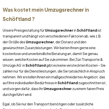
Was kostet mein
Umzugsrechner
in
Schöftland
?
Unsere Preisgestaltung für
Umzugsrechner
in
Schöftland
ist
transparent und hängt von verschiedenen Faktoren ab, wie z.B.
der Größe des
Umzugsrechner
, der Distanz und den
gewünschten Zusatzleistungen. Wir bieten Ihnen gerne eine
kostenlose und unverbindliche Beratung an, damit Sie genau
wissen, welche Kosten auf Sie zukommen. Bei Züri Transporte &
Umzüge AG in
Schöftland
gibt es keine versteckten Kosten – Sie
zahlen nur für die Dienstleistungen, die Sie tatsächlich in Anspruch
nehmen. Wir erstellen Ihnen ein maßgeschneidertes Angebot, das
auf Ihre individuellen Bedürfnisse in
Schöftland
zugeschnitten ist,
und sorgen dafür, dass Ihr
Umzugsrechner
zu einem fairen Preis
durchgeführt wird.
Egal, ob Sie nur den Transport benötigen oder zusätzliche