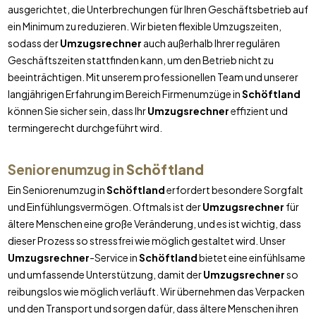
ausgerichtet, die Unterbrechungen für Ihren Geschäftsbetrieb auf
ein Minimum zu reduzieren. Wir bieten flexible Umzugszeiten,
sodass der
Umzugsrechner
auch außerhalb Ihrer regulären
Geschäftszeiten stattfinden kann, um den Betrieb nicht zu
beeinträchtigen. Mit unserem professionellen Team und unserer
langjährigen Erfahrung im Bereich Firmenumzüge in
Schöftland
können Sie sicher sein, dass Ihr
Umzugsrechner
effizient und
termingerecht durchgeführt wird.
Seniorenumzug in
Schöftland
Ein Seniorenumzug in
Schöftland
erfordert besondere Sorgfalt
und Einfühlungsvermögen. Oftmals ist der
Umzugsrechner
für
ältere Menschen eine große Veränderung, und es ist wichtig, dass
dieser Prozess so stressfrei wie möglich gestaltet wird. Unser
Umzugsrechner
-Service in
Schöftland
bietet eine einfühlsame
und umfassende Unterstützung, damit der
Umzugsrechner
so
reibungslos wie möglich verläuft. Wir übernehmen das Verpacken
und den Transport und sorgen dafür, dass ältere Menschen ihren