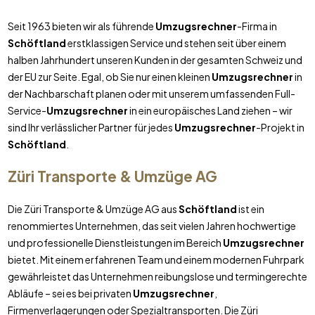
Seit 1963 bieten wir als führende
Umzugsrechner
-Firma in
Schöftland
erstklassigen Service und stehen seit über einem
halben Jahrhundert unseren Kunden in der gesamten Schweiz und
der EU zur Seite. Egal, ob Sie nur einen kleinen
Umzugsrechner
in
der Nachbarschaft planen oder mit unserem umfassenden Full-
Service-
Umzugsrechner
in ein europäisches Land ziehen – wir
sind Ihr verlässlicher Partner für jedes
Umzugsrechner
-Projekt in
Schöftland
.
Züri Transporte & Umzüge AG
Die Züri Transporte & Umzüge AG aus
Schöftland
ist ein
renommiertes Unternehmen, das seit vielen Jahren hochwertige
und professionelle Dienstleistungen im Bereich
Umzugsrechner
bietet. Mit einem erfahrenen Team und einem modernen Fuhrpark
gewährleistet das Unternehmen reibungslose und termingerechte
Abläufe – sei es bei privaten
Umzugsrechner
,
Firmenverlagerungen oder Spezialtransporten. Die Züri