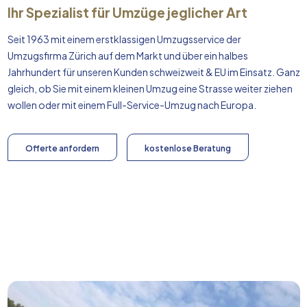
Ihr Spezialist für Umzüge jeglicher Art
Seit 1963 mit einem erstklassigen Umzugsservice der
Umzugsfirma Zürich auf dem Markt und über ein halbes
Jahrhundert für unseren Kunden schweizweit & EU im Einsatz. Ganz
gleich, ob Sie mit einem kleinen Umzug eine Strasse weiter ziehen
wollen oder mit einem Full-Service-Umzug nach
Europa
.
Offerte anfordern
kostenlose Beratung