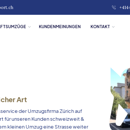
port.ch
+414
ÄFTSUMZÜGE
KUNDENMEINUNGEN
KONTAKT
icher Art
service der Umzugsfirma Zürich auf
rt für unseren Kunden schweizweit &
inem kleinen Umzug eine Strasse weiter