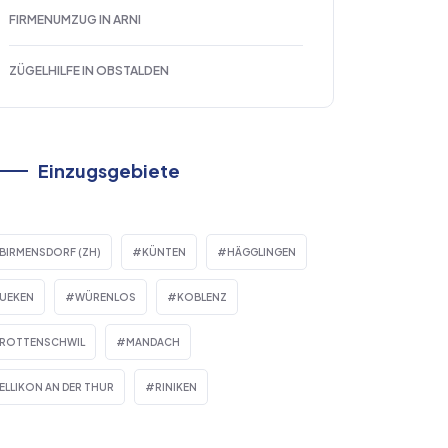
FIRMENUMZUG IN ARNI
ZÜGELHILFE IN OBSTALDEN
Einzugsgebiete
BIRMENSDORF (ZH)
KÜNTEN
HÄGGLINGEN
UEKEN
WÜRENLOS
KOBLENZ
ROTTENSCHWIL
MANDACH
ELLIKON AN DER THUR
RINIKEN