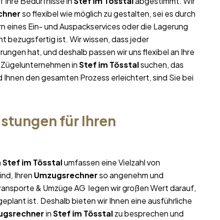
f Ihre Bedürfnisse in
Stef im Tösstal
abgestimmt. Wir
chner
so flexibel wie möglich zu gestalten, sei es durch
rn eines Ein- und Auspackservices oder die Lagerung
t bezugsfertig ist. Wir wissen, dass jeder
ngen hat, und deshalb passen wir uns flexibel an Ihre
m Zügelunternehmen in
Stef im Tösstal
suchen, das
nd Ihnen den gesamten Prozess erleichtert, sind Sie bei
stungen für Ihren
n
Stef im Tösstal
umfassen eine Vielzahl von
ind, Ihren
Umzugsrechner
so angenehm und
i Transporte & Umzüge AG legen wir großen Wert darauf,
eplant ist. Deshalb bieten wir Ihnen eine ausführliche
gsrechner
in
Stef im Tösstal
zu besprechen und