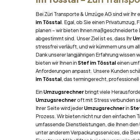
Bei Züri Transporte & Umzüge AG sind wir Ih
im Tösstal
. Egal, ob Sie einen Privatumzug,
planen – wir bieten Ihnen maßgeschneiderte L
abgestimmt sind. Unser Ziel ist es, dass Ihr
Um
stressfrei verläuft, und wir kümmern uns um a
Dank unserer langjährigen Erfahrung wissen wi
bieten wir Ihnen in
Stef im Tösstal
einen umfa
Anforderungen anpasst. Unsere Kunden schät
im Tösstal
, das termingerecht, professionel
Ein
Umzugsrechner
bringt viele Herausforde
Umzugsrechner
oft mit Stress verbunden s
Ihrer Seite wird jeder
Umzugsrechner
in
Ste
Prozess. Wir bieten nicht nur den einfachen 
umfassende Dienstleistungen, die Ihnen den
unter anderem Verpackungsservices, die Ber