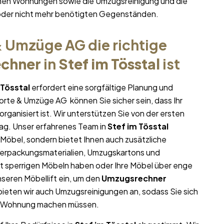
ichen Wohnungen sowie die Umzugsreinigung und die
oder nicht mehr benötigten Gegenständen.
 Umzüge AG die richtige
chner
in
Stef im Tösstal
ist
 Tösstal
erfordert eine sorgfältige Planung und
porte & Umzüge AG können Sie sicher sein, dass Ihr
organisiert ist. Wir unterstützen Sie von der ersten
ag. Unser erfahrenes Team in
Stef im Tösstal
 Möbel, sondern bietet Ihnen auch zusätzliche
 Verpackungsmaterialien, Umzugskartons und
it sperrigen Möbeln haben oder Ihre Möbel über enge
seren Möbellift ein, um den
Umzugsrechner
 bieten wir auch Umzugsreinigungen an, sodass Sie sich
en Wohnung machen müssen.