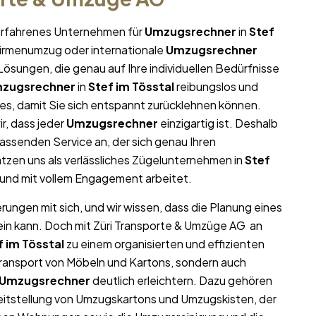
r erfahrenes Unternehmen für
Umzugsrechner
in
Stef
 Firmenumzug oder internationale
Umzugsrechner
ösungen, die genau auf Ihre individuellen Bedürfnisse
zugsrechner
in
Stef im Tösstal
reibungslos und
lles, damit Sie sich entspannt zurücklehnen können.
r, dass jeder
Umzugsrechner
einzigartig ist. Deshalb
ssenden Service an, der sich genau Ihren
zen uns als verlässliches Zügelunternehmen in
Stef
l und mit vollem Engagement arbeitet.
rungen mit sich, und wir wissen, dass die Planung eines
ein kann. Doch mit Züri Transporte & Umzüge AG an
f im Tösstal
zu einem organisierten und effizienten
Transport von Möbeln und Kartons, sondern auch
Umzugsrechner
deutlich erleichtern. Dazu gehören
eitstellung von Umzugskartons und Umzugskisten, der