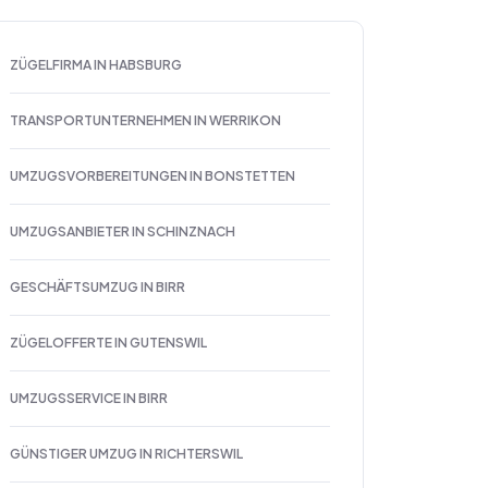
ZÜGELFIRMA IN HABSBURG
TRANSPORTUNTERNEHMEN IN WERRIKON
UMZUGSVORBEREITUNGEN IN BONSTETTEN
UMZUGSANBIETER IN SCHINZNACH
GESCHÄFTSUMZUG IN BIRR
ZÜGELOFFERTE IN GUTENSWIL
UMZUGSSERVICE IN BIRR
GÜNSTIGER UMZUG IN RICHTERSWIL