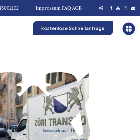
45002102
Impressum
FAQ
AGB
kostenlose Schnellanfrage