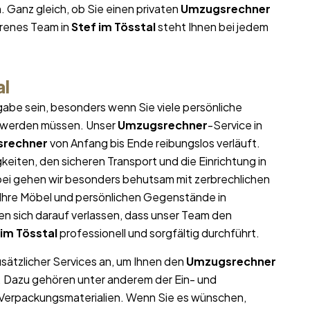
. Ganz gleich, ob Sie einen privaten
Umzugsrechner
hrenes Team in
Stef im Tösstal
steht Ihnen bei jedem
al
abe sein, besonders wenn Sie viele persönliche
t werden müssen. Unser
Umzugsrechner
-Service in
rechner
von Anfang bis Ende reibungslos verläuft.
eiten, den sicheren Transport und die Einrichtung in
bei gehen wir besonders behutsam mit zerbrechlichen
l Ihre Möbel und persönlichen Gegenstände in
 sich darauf verlassen, dass unser Team den
 im Tösstal
professionell und sorgfältig durchführt.
usätzlicher Services an, um Ihnen den
Umzugsrechner
n. Dazu gehören unter anderem der Ein- und
 Verpackungsmaterialien. Wenn Sie es wünschen,