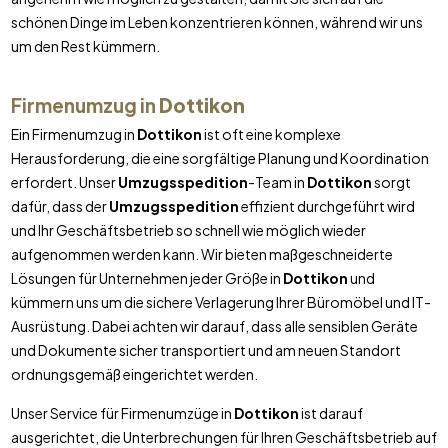
schönen Dinge im Leben konzentrieren können, während wir uns
um den Rest kümmern.
Firmenumzug in
Dottikon
Ein Firmenumzug in
Dottikon
ist oft eine komplexe
Herausforderung, die eine sorgfältige Planung und Koordination
erfordert. Unser
Umzugsspedition
-Team in
Dottikon
sorgt
dafür, dass der
Umzugsspedition
effizient durchgeführt wird
und Ihr Geschäftsbetrieb so schnell wie möglich wieder
aufgenommen werden kann. Wir bieten maßgeschneiderte
Lösungen für Unternehmen jeder Größe in
Dottikon
und
kümmern uns um die sichere Verlagerung Ihrer Büromöbel und IT-
Ausrüstung. Dabei achten wir darauf, dass alle sensiblen Geräte
und Dokumente sicher transportiert und am neuen Standort
ordnungsgemäß eingerichtet werden.
Unser Service für Firmenumzüge in
Dottikon
ist darauf
ausgerichtet, die Unterbrechungen für Ihren Geschäftsbetrieb auf