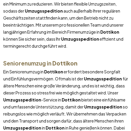
ein Minimum zu reduzieren. Wir bieten flexible Umzugszeiten,
sodass der
Umzugsspedition
auch außerhalb Ihrer regulären
Geschäftszeiten stattfinden kann, um den Betrieb nicht zu
beeinträchtigen. Mit unserem professionellen Team und unserer
langjährigen Erfahrung im Bereich Firmenumzüge in
Dottikon
können Sie sicher sein, dass Ihr
Umzugsspedition
effizient und
termingerecht durchgeführt wird.
Seniorenumzug in
Dottikon
Ein Seniorenumzug in
Dottikon
erfordert besondere Sorgfalt
und Einfühlungsvermögen. Oftmals ist der
Umzugsspedition
für
ältere Menschen eine große Veränderung, und es ist wichtig, dass
dieser Prozess so stressfrei wie möglich gestaltet wird. Unser
Umzugsspedition
-Service in
Dottikon
bietet eine einfühlsame
und umfassende Unterstützung, damit der
Umzugsspedition
so
reibungslos wie möglich verläuft. Wir übernehmen das Verpacken
und den Transport und sorgen dafür, dass ältere Menschen ihren
Umzugsspedition
in
Dottikon
in Ruhe genießen können. Dabei