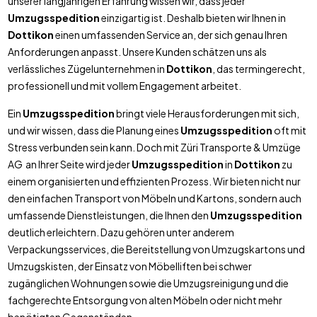
unserer langjährigen Erfahrung wissen wir, dass jeder
Umzugsspedition
einzigartig ist. Deshalb bieten wir Ihnen in
Dottikon
einen umfassenden Service an, der sich genau Ihren
Anforderungen anpasst. Unsere Kunden schätzen uns als
verlässliches Zügelunternehmen in
Dottikon
, das termingerecht,
professionell und mit vollem Engagement arbeitet.
Ein
Umzugsspedition
bringt viele Herausforderungen mit sich,
und wir wissen, dass die Planung eines
Umzugsspedition
oft mit
Stress verbunden sein kann. Doch mit Züri Transporte & Umzüge
AG an Ihrer Seite wird jeder
Umzugsspedition
in
Dottikon
zu
einem organisierten und effizienten Prozess. Wir bieten nicht nur
den einfachen Transport von Möbeln und Kartons, sondern auch
umfassende Dienstleistungen, die Ihnen den
Umzugsspedition
deutlich erleichtern. Dazu gehören unter anderem
Verpackungsservices, die Bereitstellung von Umzugskartons und
Umzugskisten, der Einsatz von Möbelliften bei schwer
zugänglichen Wohnungen sowie die Umzugsreinigung und die
fachgerechte Entsorgung von alten Möbeln oder nicht mehr