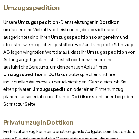
Umzugsspedition
Unsere
Umzugsspedition
-Dienstleistungen in
Dottikon
umfassen eine Vielzahl von Leistungen, die speziell darauf
ausgerichtet sind, Ihren
Umzugsspedition
so angenehm und
stressfrei wie möglich zu gestalten. Bei Züri Transporte & Umzüge
AG legen wir großen Wert darauf, dass Ihr
Umzugsspedition
von
Anfang an gut geplant ist. Deshalb bieten wir Ihnen eine
ausführliche Beratung, um den genauen Ablauf Ihres
Umzugsspedition
in
Dottikon
zu besprechen und Ihre
individuellen Wünsche zu berücksichtigen. Ganz gleich, ob Sie
einen privaten
Umzugsspedition
oder einen Firmenumzug
planen – unser erfahrenes Team in
Dottikon
steht Ihnen bei jedem
Schritt zur Seite.
Privatumzug in
Dottikon
Ein Privatumzug kann eine anstrengende Aufgabe sein, besonders
wenn Sie viele persönliche Gegenstände haben, die sicher