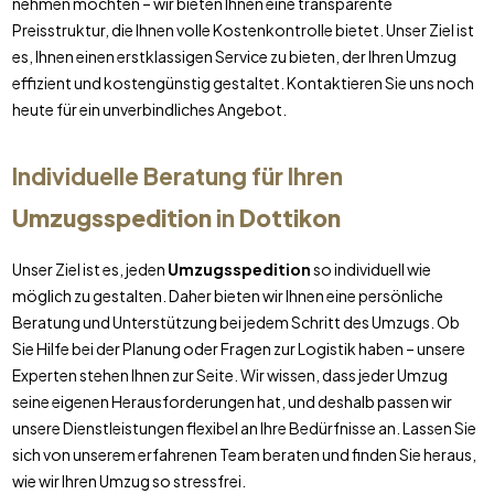
nehmen möchten – wir bieten Ihnen eine transparente
Preisstruktur, die Ihnen volle Kostenkontrolle bietet. Unser Ziel ist
es, Ihnen einen erstklassigen Service zu bieten, der Ihren Umzug
effizient und kostengünstig gestaltet. Kontaktieren Sie uns noch
heute für ein unverbindliches Angebot.
Individuelle Beratung für Ihren
Umzugsspedition
in
Dottikon
Unser Ziel ist es, jeden
Umzugsspedition
so individuell wie
möglich zu gestalten. Daher bieten wir Ihnen eine persönliche
Beratung und Unterstützung bei jedem Schritt des Umzugs. Ob
Sie Hilfe bei der Planung oder Fragen zur Logistik haben – unsere
Experten stehen Ihnen zur Seite. Wir wissen, dass jeder Umzug
seine eigenen Herausforderungen hat, und deshalb passen wir
unsere Dienstleistungen flexibel an Ihre Bedürfnisse an. Lassen Sie
sich von unserem erfahrenen Team beraten und finden Sie heraus,
wie wir Ihren Umzug so stressfrei.