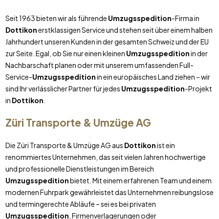
Seit 1963 bieten wir als führende
Umzugsspedition
-Firma in
Dottikon
erstklassigen Service und stehen seit über einem halben
Jahrhundert unseren Kunden in der gesamten Schweiz und der EU
zur Seite. Egal, ob Sie nur einen kleinen
Umzugsspedition
in der
Nachbarschaft planen oder mit unserem umfassenden Full-
Service-
Umzugsspedition
in ein europäisches Land ziehen – wir
sind Ihr verlässlicher Partner für jedes
Umzugsspedition
-Projekt
in
Dottikon
.
Züri Transporte & Umzüge AG
Die Züri Transporte & Umzüge AG aus
Dottikon
ist ein
renommiertes Unternehmen, das seit vielen Jahren hochwertige
und professionelle Dienstleistungen im Bereich
Umzugsspedition
bietet. Mit einem erfahrenen Team und einem
modernen Fuhrpark gewährleistet das Unternehmen reibungslose
und termingerechte Abläufe – sei es bei privaten
Umzugsspedition
, Firmenverlagerungen oder