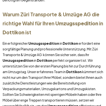
benötigten Gegenständen.
Warum Züri Transporte & Umzüge AG die
richtige Wahl für Ihren
Umzugsspedition
in
Dottikon
ist
Ein erfolgreicher
Umzugsspedition
in
Dottikon
erfordert eine
sorgfältige Planung und professionelle Unterstützung. Mit Züri
Transporte & Umzüge AG können Sie sicher sein, dass Ihr
Umzugsspedition
in
Dottikon
perfekt organisiert ist. Wir
unterstützen Sie von der ersten Planung bis hin zur Durchführung
am Umzugstag. Unser erfahrenes Team in
Dottikon
kümmert sich
nicht nur um den Transport Ihrer Möbel, sondern bietet Ihnen auch
zusätzliche Dienstleistungen wie die Bereitstellung von
Verpackungsmaterialien, Umzugskartons und Umzugskisten.
Sollten Sie Schwierigkeiten mit sperrigen Möbeln haben oder Ihre
Möbel über enge Treppen transportieren müssen, setzen wir
unseren Möbellift ein, um den
Umzugsspedition
effizienter und