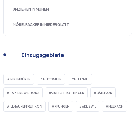
UMZIEHEN IN MUHEN
MÖBELPACKER IN NIEDERGLATT
Einzugsgebiete
BESENBÜREN
HÜTTWILEN
HITTNAU
RAPPERSWIL-JONA
ZÜRICH HOTTINGEN
DÄLLIKON
ILLNAU-EFFRETIKON
PFUNGEN
ADLISWIL
NEERACH