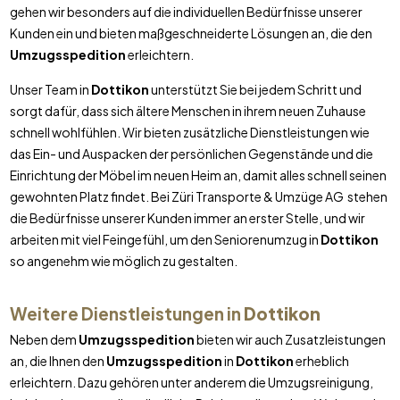
gehen wir besonders auf die individuellen Bedürfnisse unserer
Kunden ein und bieten maßgeschneiderte Lösungen an, die den
Umzugsspedition
erleichtern.
Unser Team in
Dottikon
unterstützt Sie bei jedem Schritt und
sorgt dafür, dass sich ältere Menschen in ihrem neuen Zuhause
schnell wohlfühlen. Wir bieten zusätzliche Dienstleistungen wie
das Ein- und Auspacken der persönlichen Gegenstände und die
Einrichtung der Möbel im neuen Heim an, damit alles schnell seinen
gewohnten Platz findet. Bei Züri Transporte & Umzüge AG stehen
die Bedürfnisse unserer Kunden immer an erster Stelle, und wir
arbeiten mit viel Feingefühl, um den Seniorenumzug in
Dottikon
so angenehm wie möglich zu gestalten.
Weitere Dienstleistungen in
Dottikon
Neben dem
Umzugsspedition
bieten wir auch Zusatzleistungen
an, die Ihnen den
Umzugsspedition
in
Dottikon
erheblich
erleichtern. Dazu gehören unter anderem die Umzugsreinigung,