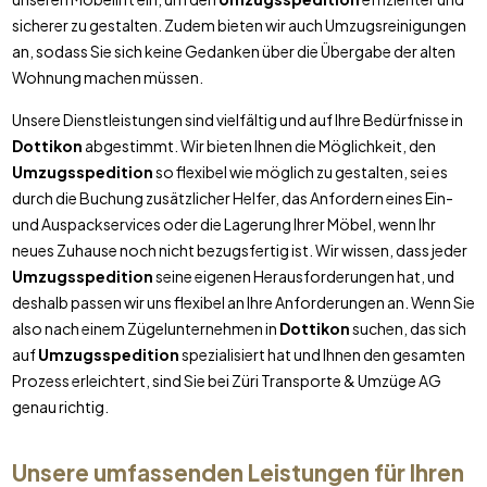
sicherer zu gestalten. Zudem bieten wir auch Umzugsreinigungen
an, sodass Sie sich keine Gedanken über die Übergabe der alten
Wohnung machen müssen.
Unsere Dienstleistungen sind vielfältig und auf Ihre Bedürfnisse in
Dottikon
abgestimmt. Wir bieten Ihnen die Möglichkeit, den
Umzugsspedition
so flexibel wie möglich zu gestalten, sei es
durch die Buchung zusätzlicher Helfer, das Anfordern eines Ein-
und Auspackservices oder die Lagerung Ihrer Möbel, wenn Ihr
neues Zuhause noch nicht bezugsfertig ist. Wir wissen, dass jeder
Umzugsspedition
seine eigenen Herausforderungen hat, und
deshalb passen wir uns flexibel an Ihre Anforderungen an. Wenn Sie
also nach einem Zügelunternehmen in
Dottikon
suchen, das sich
auf
Umzugsspedition
spezialisiert hat und Ihnen den gesamten
Prozess erleichtert, sind Sie bei Züri Transporte & Umzüge AG
genau richtig.
Unsere umfassenden Leistungen für Ihren