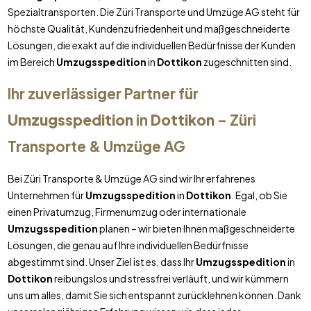
Spezialtransporten. Die Züri Transporte und Umzüge AG steht für
höchste Qualität, Kundenzufriedenheit und maßgeschneiderte
Lösungen, die exakt auf die individuellen Bedürfnisse der Kunden
im Bereich
Umzugsspedition
in
Dottikon
zugeschnitten sind.
Ihr zuverlässiger Partner für
Umzugsspedition
in
Dottikon
– Züri
Transporte & Umzüge AG
Bei Züri Transporte & Umzüge AG sind wir Ihr erfahrenes
Unternehmen für
Umzugsspedition
in
Dottikon
. Egal, ob Sie
einen Privatumzug, Firmenumzug oder internationale
Umzugsspedition
planen – wir bieten Ihnen maßgeschneiderte
Lösungen, die genau auf Ihre individuellen Bedürfnisse
abgestimmt sind. Unser Ziel ist es, dass Ihr
Umzugsspedition
in
Dottikon
reibungslos und stressfrei verläuft, und wir kümmern
uns um alles, damit Sie sich entspannt zurücklehnen können. Dank