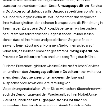
transportiert werden müssen. Unser
Umzugsspedition
-Service
in
Dottikon
sorgt dafür, dass Ihr
Umzugsspedition
von Anfang
bis Ende reibungslos verläuft. Wir übernehmen das Verpacken
Ihrer Habseligkeiten, den sicheren Transport und die Einrichtung in
Ihrem neuen Zuhause in
Dottikon
. Dabei gehen wir besonders
behutsam mit zerbrechlichen Gegenständen um und stellen
sicher, dass all Ihre Möbel und persönlichen Gegenstände in
einwandfreiem Zustand ankommen. Sie können sich darauf
verlassen, dass unser Team den gesamten
Umzugsspedition
-
Prozess in
Dottikon
professionell und sorgfältig durchführt.
Für Ihren Privatumzug bieten wir eine Reihe zusätzlicher Services
an, um Ihnen den
Umzugsspedition
in
Dottikon
noch weiter zu
erleichtern. Dazu gehören unter anderem der Ein- und
Auspackservice sowie die Bereitstellung von
Verpackungsmaterialien. Wenn Sie es wünschen, übernehmen wir
auch die Demontage und den Wiederaufbau Ihrer Möbel. Unser
Ziel ist es, Ihnen den
Umzugsspedition
in
Dottikon
so
angenehm wie möglich zu gestalten, damit Sie sich auf die