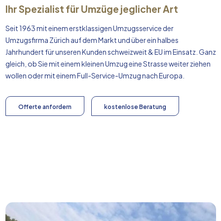
Ihr Spezialist für Umzüge jeglicher Art
Seit 1963 mit einem erstklassigen Umzugsservice der
Umzugsfirma Zürich auf dem Markt und über ein halbes
Jahrhundert für unseren Kunden schweizweit & EU im Einsatz. Ganz
gleich, ob Sie mit einem kleinen Umzug eine Strasse weiter ziehen
wollen oder mit einem Full-Service-Umzug nach
Europa
.
Offerte anfordern
kostenlose Beratung