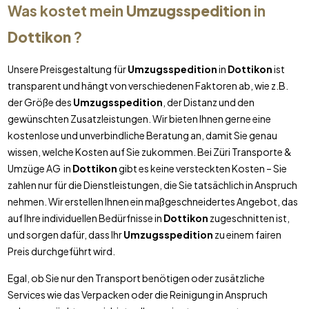
Was kostet mein
Umzugsspedition
in
Dottikon
?
Unsere Preisgestaltung für
Umzugsspedition
in
Dottikon
ist
transparent und hängt von verschiedenen Faktoren ab, wie z.B.
der Größe des
Umzugsspedition
, der Distanz und den
gewünschten Zusatzleistungen. Wir bieten Ihnen gerne eine
kostenlose und unverbindliche Beratung an, damit Sie genau
wissen, welche Kosten auf Sie zukommen. Bei Züri Transporte &
Umzüge AG in
Dottikon
gibt es keine versteckten Kosten – Sie
zahlen nur für die Dienstleistungen, die Sie tatsächlich in Anspruch
nehmen. Wir erstellen Ihnen ein maßgeschneidertes Angebot, das
auf Ihre individuellen Bedürfnisse in
Dottikon
zugeschnitten ist,
und sorgen dafür, dass Ihr
Umzugsspedition
zu einem fairen
Preis durchgeführt wird.
Egal, ob Sie nur den Transport benötigen oder zusätzliche
Services wie das Verpacken oder die Reinigung in Anspruch