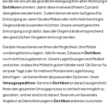
bei der wir uns um die gründliche Reinigung Ihrer alten Wohnung in
Dottikon
kümmern, damit diese in einwandfreiem Zustand
übergeben werden kann. Zudem bieten wir eine fachgerechte
Entsorgung an, wenn Sie alte Möbel oder nicht mehr benötigte
Gegenstände loswerden möchten. Unsere umweltgerechte
Entsorgung sorgt dafür, dass alle Gegenstände entsprechend
den gesetzlichen Vorgaben entsorgt werden.
Darüber hinaus bieten wir Ihnen die Möglichkeit, Ihre Möbel
vorübergehend zu lagern, falls Ihr neues Zuhause in
Dottikon
noch nicht bezugsbereit ist. Unsere Lagerlösungen sind flexibel
und sicher, sodass Ihre Möbel in guten Händen sind. Ob Sie nur für
ein paar Tage oder für mehrere Monate eine Lagerlösung
benötigen – wir bieten Ihnen die passenden Optionen. Unser
Umzugsspedition
-Service in
Dottikon
ist darauf ausgerichtet,
Ihnen den gesamten Umzugsprozess so einfach wie möglich zu
gestalten, und wir sind stolz darauf, Ihnen ein umfassendes
Angebot an Dienstleistungen in
Dottikon
anbieten zu können.