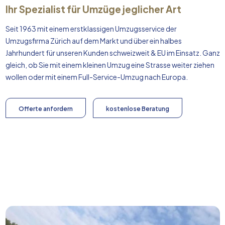
Ihr Spezialist für Umzüge jeglicher Art
Seit 1963 mit einem erstklassigen Umzugsservice der
Umzugsfirma Zürich auf dem Markt und über ein halbes
Jahrhundert für unseren Kunden schweizweit & EU im Einsatz. Ganz
gleich, ob Sie mit einem kleinen Umzug eine Strasse weiter ziehen
wollen oder mit einem Full-Service-Umzug nach
Europa
.
Offerte anfordern
kostenlose Beratung