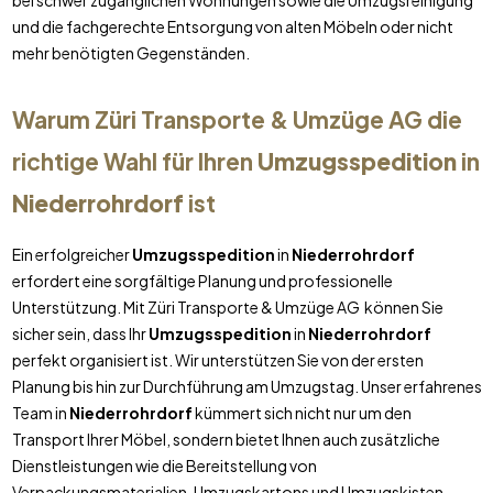
bei schwer zugänglichen Wohnungen sowie die Umzugsreinigung
und die fachgerechte Entsorgung von alten Möbeln oder nicht
mehr benötigten Gegenständen.
Warum Züri Transporte & Umzüge AG die
richtige Wahl für Ihren
Umzugsspedition
in
Niederrohrdorf
ist
Ein erfolgreicher
Umzugsspedition
in
Niederrohrdorf
erfordert eine sorgfältige Planung und professionelle
Unterstützung. Mit Züri Transporte & Umzüge AG können Sie
sicher sein, dass Ihr
Umzugsspedition
in
Niederrohrdorf
perfekt organisiert ist. Wir unterstützen Sie von der ersten
Planung bis hin zur Durchführung am Umzugstag. Unser erfahrenes
Team in
Niederrohrdorf
kümmert sich nicht nur um den
Transport Ihrer Möbel, sondern bietet Ihnen auch zusätzliche
Dienstleistungen wie die Bereitstellung von
Verpackungsmaterialien, Umzugskartons und Umzugskisten.