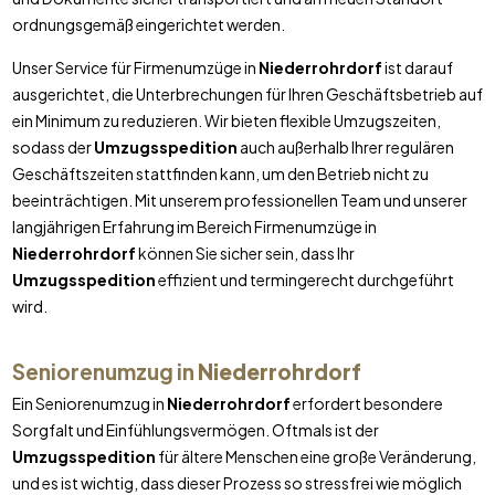
ordnungsgemäß eingerichtet werden.
Unser Service für Firmenumzüge in
Niederrohrdorf
ist darauf
ausgerichtet, die Unterbrechungen für Ihren Geschäftsbetrieb auf
ein Minimum zu reduzieren. Wir bieten flexible Umzugszeiten,
sodass der
Umzugsspedition
auch außerhalb Ihrer regulären
Geschäftszeiten stattfinden kann, um den Betrieb nicht zu
beeinträchtigen. Mit unserem professionellen Team und unserer
langjährigen Erfahrung im Bereich Firmenumzüge in
Niederrohrdorf
können Sie sicher sein, dass Ihr
Umzugsspedition
effizient und termingerecht durchgeführt
wird.
Seniorenumzug in
Niederrohrdorf
Ein Seniorenumzug in
Niederrohrdorf
erfordert besondere
Sorgfalt und Einfühlungsvermögen. Oftmals ist der
Umzugsspedition
für ältere Menschen eine große Veränderung,
und es ist wichtig, dass dieser Prozess so stressfrei wie möglich