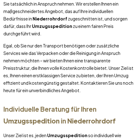
Sie tatsächlich in Anspruch nehmen. Wir erstellen Ihnen ein
maßgeschneidertes Angebot, das auf Ihre individuellen
Bedürfnisse in
Niederrohrdorf
zugeschnitten ist, und sorgen
dafür, dass Ihr
Umzugsspedition
zu einem fairen Preis
durchgeführt wird.
Egal, ob Sie nur den Transport benötigen oder zusätzliche
Services wie das Verpacken oder die Reinigung in Anspruch
nehmen möchten – wir bieten Ihnen eine transparente
Preisstruktur, die Ihnen volle Kostenkontrolle bietet. Unser Ziel ist
es, Ihnen einen erstklassigen Service zu bieten, der Ihren Umzug
effizient und kostengünstig gestaltet. Kontaktieren Sie uns noch
heute für ein unverbindliches Angebot.
Individuelle Beratung für Ihren
Umzugsspedition
in
Niederrohrdorf
Unser Ziel ist es, jeden
Umzugsspedition
so individuell wie