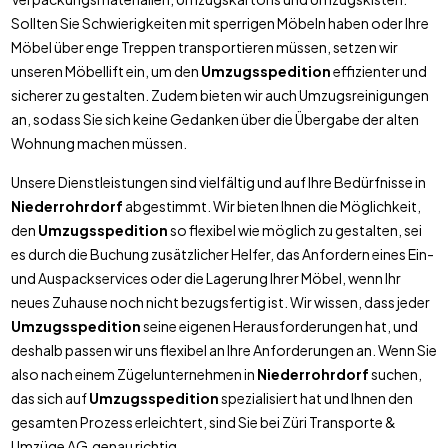
Sollten Sie Schwierigkeiten mit sperrigen Möbeln haben oder Ihre
Möbel über enge Treppen transportieren müssen, setzen wir
unseren Möbellift ein, um den
Umzugsspedition
effizienter und
sicherer zu gestalten. Zudem bieten wir auch Umzugsreinigungen
an, sodass Sie sich keine Gedanken über die Übergabe der alten
Wohnung machen müssen.
Unsere Dienstleistungen sind vielfältig und auf Ihre Bedürfnisse in
Niederrohrdorf
abgestimmt. Wir bieten Ihnen die Möglichkeit,
den
Umzugsspedition
so flexibel wie möglich zu gestalten, sei
es durch die Buchung zusätzlicher Helfer, das Anfordern eines Ein-
und Auspackservices oder die Lagerung Ihrer Möbel, wenn Ihr
neues Zuhause noch nicht bezugsfertig ist. Wir wissen, dass jeder
Umzugsspedition
seine eigenen Herausforderungen hat, und
deshalb passen wir uns flexibel an Ihre Anforderungen an. Wenn Sie
also nach einem Zügelunternehmen in
Niederrohrdorf
suchen,
das sich auf
Umzugsspedition
spezialisiert hat und Ihnen den
gesamten Prozess erleichtert, sind Sie bei Züri Transporte &
Umzüge AG genau richtig.