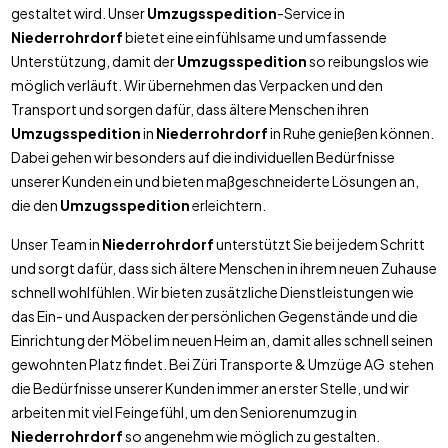
gestaltet wird. Unser
Umzugsspedition
-Service in
Niederrohrdorf
bietet eine einfühlsame und umfassende
Unterstützung, damit der
Umzugsspedition
so reibungslos wie
möglich verläuft. Wir übernehmen das Verpacken und den
Transport und sorgen dafür, dass ältere Menschen ihren
Umzugsspedition
in
Niederrohrdorf
in Ruhe genießen können.
Dabei gehen wir besonders auf die individuellen Bedürfnisse
unserer Kunden ein und bieten maßgeschneiderte Lösungen an,
die den
Umzugsspedition
erleichtern.
Unser Team in
Niederrohrdorf
unterstützt Sie bei jedem Schritt
und sorgt dafür, dass sich ältere Menschen in ihrem neuen Zuhause
schnell wohlfühlen. Wir bieten zusätzliche Dienstleistungen wie
das Ein- und Auspacken der persönlichen Gegenstände und die
Einrichtung der Möbel im neuen Heim an, damit alles schnell seinen
gewohnten Platz findet. Bei Züri Transporte & Umzüge AG stehen
die Bedürfnisse unserer Kunden immer an erster Stelle, und wir
arbeiten mit viel Feingefühl, um den Seniorenumzug in
Niederrohrdorf
so angenehm wie möglich zu gestalten.