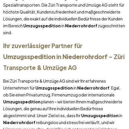
Spezialtransporten. Die Züri Transporte und Umzüge AG steht für
höchste Qualität, Kundenzufriedenheit und maßgeschneiderte
Lösungen, die exakt auf die individuellen Bedürfnisse der Kunden
im Bereich
Umzugsspedition
in
Niederrohrdorf
zugeschnitten
sind.
Ihr zuverlässiger Partner für
Umzugsspedition
in
Niederrohrdorf
– Züri
Transporte & Umzüge AG
Bei Züri Transporte & Umzüge AG sind wir Ihr erfahrenes
Unternehmen für
Umzugsspedition
in
Niederrohrdorf
. Egal,
ob Sie einen Privatumzug, Firmenumzug oder internationale
Umzugsspedition
planen – wir bieten Ihnen maßgeschneiderte
Lösungen, die genau auf Ihre individuellen Bedürfnisse
abgestimmt sind. Unser Ziel ist es, dass Ihr
Umzugsspedition
in
Niederrohrdorf
reibungslos und stressfrei verläuft, und wir