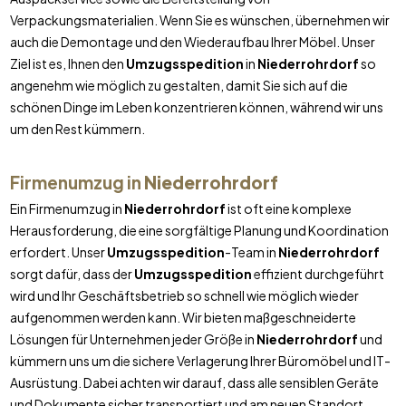
Verpackungsmaterialien. Wenn Sie es wünschen, übernehmen wir
auch die Demontage und den Wiederaufbau Ihrer Möbel. Unser
Ziel ist es, Ihnen den
Umzugsspedition
in
Niederrohrdorf
so
angenehm wie möglich zu gestalten, damit Sie sich auf die
schönen Dinge im Leben konzentrieren können, während wir uns
um den Rest kümmern.
Firmenumzug in
Niederrohrdorf
Ein Firmenumzug in
Niederrohrdorf
ist oft eine komplexe
Herausforderung, die eine sorgfältige Planung und Koordination
erfordert. Unser
Umzugsspedition
-Team in
Niederrohrdorf
sorgt dafür, dass der
Umzugsspedition
effizient durchgeführt
wird und Ihr Geschäftsbetrieb so schnell wie möglich wieder
aufgenommen werden kann. Wir bieten maßgeschneiderte
Lösungen für Unternehmen jeder Größe in
Niederrohrdorf
und
kümmern uns um die sichere Verlagerung Ihrer Büromöbel und IT-
Ausrüstung. Dabei achten wir darauf, dass alle sensiblen Geräte
und Dokumente sicher transportiert und am neuen Standort