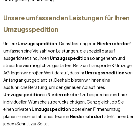
Unsere umfassenden Leistungen für Ihren
Umzugsspedition
Unsere
Umzugsspedition
-Dienstleistungen in
Niederrohrdorf
umfassen eine Vielzahl von Leistungen, die speziell darauf
ausgerichtet sind, Ihren
Umzugsspedition
so angenehm und
stressfrei wie möglich zu gestalten. Bei Züri Transporte & Umzüge
AG legen wir großen Wert darauf, dass Ihr
Umzugsspedition
von
Anfang an gut geplant ist. Deshalb bieten wir Ihnen eine
ausführliche Beratung, um den genauen Ablauf Ihres
Umzugsspedition
in
Niederrohrdorf
zu besprechen und Ihre
individuellen Wünsche zu berücksichtigen. Ganz gleich, ob Sie
einen privaten
Umzugsspedition
oder einen Firmenumzug
planen – unser erfahrenes Team in
Niederrohrdorf
steht Ihnen bei
jedem Schritt zur Seite.