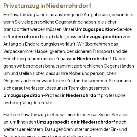
Privatumzug in
Niederrohrdorf
Ein Privatumzug kann eine anstrengende Aufgabe sein, besonders
wenn Sie viele persönliche Gegenstände haben, die sicher
transportiert werden müssen. Unser
Umzugsspedition
-Service
in
Niederrohrdorf
sorgt dafür, dass Ihr
Umzugsspedition
von
Anfang bis Ende reibungslos verläuft. Wir übernehmen das
Verpacken Ihrer Habseligkeiten, den sicheren Transport und die
Einrichtung in Ihrem neuen Zuhause in
Niederrohrdorf
. Dabei
gehen wir besonders behutsam mit zerbrechlichen Gegenständen
um und stellen sicher, dass all Ihre Möbel und persönlichen
Gegenstände in einwandfreiem Zustand ankommen. Sie können
sich darauf verlassen, dass unser Team den gesamten
Umzugsspedition
-Prozess in
Niederrohrdorf
professionell
und sorgfältig durchführt.
Für Ihren Privatumzug bieten wir eine Reihe zusätzlicher Services
an, um Ihnen den
Umzugsspedition
in
Niederrohrdorf
noch
weiter zu erleichtern. Dazu gehören unter anderem der Ein- und
Auspackservice sowie die Bereitstellung von