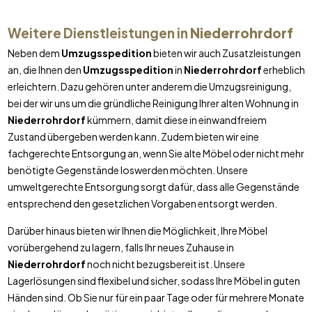
Weitere Dienstleistungen in
Niederrohrdorf
Neben dem
Umzugsspedition
bieten wir auch Zusatzleistungen
an, die Ihnen den
Umzugsspedition
in
Niederrohrdorf
erheblich
erleichtern. Dazu gehören unter anderem die Umzugsreinigung,
bei der wir uns um die gründliche Reinigung Ihrer alten Wohnung in
Niederrohrdorf
kümmern, damit diese in einwandfreiem
Zustand übergeben werden kann. Zudem bieten wir eine
fachgerechte Entsorgung an, wenn Sie alte Möbel oder nicht mehr
benötigte Gegenstände loswerden möchten. Unsere
umweltgerechte Entsorgung sorgt dafür, dass alle Gegenstände
entsprechend den gesetzlichen Vorgaben entsorgt werden.
Darüber hinaus bieten wir Ihnen die Möglichkeit, Ihre Möbel
vorübergehend zu lagern, falls Ihr neues Zuhause in
Niederrohrdorf
noch nicht bezugsbereit ist. Unsere
Lagerlösungen sind flexibel und sicher, sodass Ihre Möbel in guten
Händen sind. Ob Sie nur für ein paar Tage oder für mehrere Monate