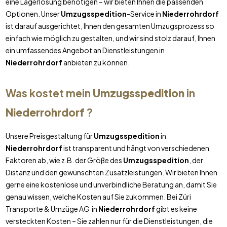
eine Lagerlösung benötigen – wir bieten Ihnen die passenden
Optionen. Unser
Umzugsspedition
-Service in
Niederrohrdorf
ist darauf ausgerichtet, Ihnen den gesamten Umzugsprozess so
einfach wie möglich zu gestalten, und wir sind stolz darauf, Ihnen
ein umfassendes Angebot an Dienstleistungen in
Niederrohrdorf
anbieten zu können.
Was kostet mein
Umzugsspedition
in
Niederrohrdorf
?
Unsere Preisgestaltung für
Umzugsspedition
in
Niederrohrdorf
ist transparent und hängt von verschiedenen
Faktoren ab, wie z.B. der Größe des
Umzugsspedition
, der
Distanz und den gewünschten Zusatzleistungen. Wir bieten Ihnen
gerne eine kostenlose und unverbindliche Beratung an, damit Sie
genau wissen, welche Kosten auf Sie zukommen. Bei Züri
Transporte & Umzüge AG in
Niederrohrdorf
gibt es keine
versteckten Kosten – Sie zahlen nur für die Dienstleistungen, die