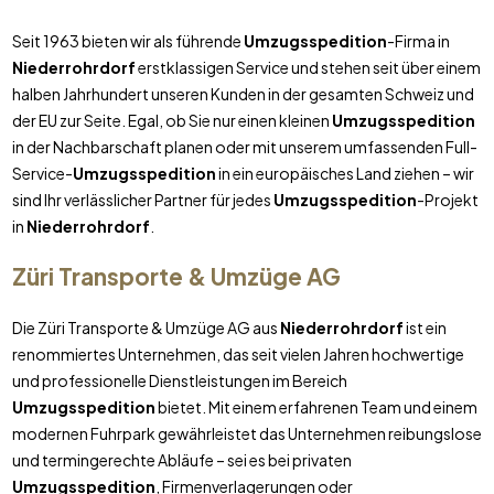
Seit 1963 bieten wir als führende
Umzugsspedition
-Firma in
Niederrohrdorf
erstklassigen Service und stehen seit über einem
halben Jahrhundert unseren Kunden in der gesamten Schweiz und
der EU zur Seite. Egal, ob Sie nur einen kleinen
Umzugsspedition
in der Nachbarschaft planen oder mit unserem umfassenden Full-
Service-
Umzugsspedition
in ein europäisches Land ziehen – wir
sind Ihr verlässlicher Partner für jedes
Umzugsspedition
-Projekt
in
Niederrohrdorf
.
Züri Transporte & Umzüge AG
Die Züri Transporte & Umzüge AG aus
Niederrohrdorf
ist ein
renommiertes Unternehmen, das seit vielen Jahren hochwertige
und professionelle Dienstleistungen im Bereich
Umzugsspedition
bietet. Mit einem erfahrenen Team und einem
modernen Fuhrpark gewährleistet das Unternehmen reibungslose
und termingerechte Abläufe – sei es bei privaten
Umzugsspedition
, Firmenverlagerungen oder