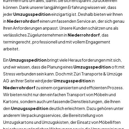
kümmern uns um alles, damit Sie sich entspannt zurücklehnen
können. Dank unserer langjährigen Erfahrung wissen wir, dass
jeder
Umzugsspedition
einzigartig ist. Deshalb bieten wir Ihnen
in
Niederrohrdorf
einen umfassenden Service an, der sich genau
Ihren Anforderungen anpasst. Unsere Kunden schätzen uns als
verlässliches Zügelunternehmen in
Niederrohrdorf
, das
termingerecht, professionell und mit vollem Engagement
arbeitet.
Ein
Umzugsspedition
bringt viele Herausforderungen mit sich,
und wir wissen, dass die Planung eines
Umzugsspedition
oft mit
Stress verbunden sein kann. Doch mit Züri Transporte & Umzüge
AG an Ihrer Seite wird jeder
Umzugsspedition
in
Niederrohrdorf
zu einem organisierten und effizienten Prozess.
Wir bieten nicht nur den einfachen Transport von Möbeln und
Kartons, sondern auch umfassende Dienstleistungen, die Ihnen
den
Umzugsspedition
deutlich erleichtern. Dazu gehören unter
anderem Verpackungsservices, die Bereitstellung von
Umzugskartons und Umzugskisten, der Einsatz von Möbelliften