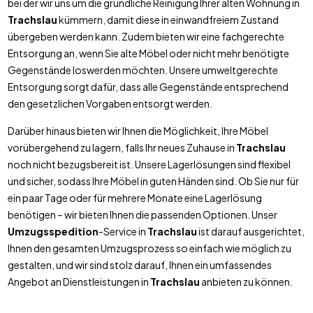
bei der wir uns um die gründliche Reinigung Ihrer alten Wohnung in
Trachslau
kümmern, damit diese in einwandfreiem Zustand
übergeben werden kann. Zudem bieten wir eine fachgerechte
Entsorgung an, wenn Sie alte Möbel oder nicht mehr benötigte
Gegenstände loswerden möchten. Unsere umweltgerechte
Entsorgung sorgt dafür, dass alle Gegenstände entsprechend
den gesetzlichen Vorgaben entsorgt werden.
Darüber hinaus bieten wir Ihnen die Möglichkeit, Ihre Möbel
vorübergehend zu lagern, falls Ihr neues Zuhause in
Trachslau
noch nicht bezugsbereit ist. Unsere Lagerlösungen sind flexibel
und sicher, sodass Ihre Möbel in guten Händen sind. Ob Sie nur für
ein paar Tage oder für mehrere Monate eine Lagerlösung
benötigen – wir bieten Ihnen die passenden Optionen. Unser
Umzugsspedition
-Service in
Trachslau
ist darauf ausgerichtet,
Ihnen den gesamten Umzugsprozess so einfach wie möglich zu
gestalten, und wir sind stolz darauf, Ihnen ein umfassendes
Angebot an Dienstleistungen in
Trachslau
anbieten zu können.