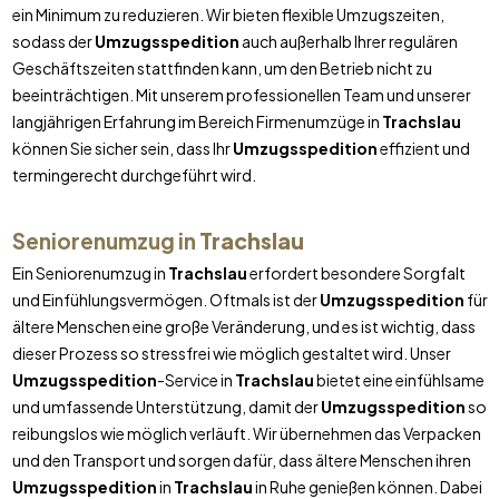
ein Minimum zu reduzieren. Wir bieten flexible Umzugszeiten,
sodass der
Umzugsspedition
auch außerhalb Ihrer regulären
Geschäftszeiten stattfinden kann, um den Betrieb nicht zu
beeinträchtigen. Mit unserem professionellen Team und unserer
langjährigen Erfahrung im Bereich Firmenumzüge in
Trachslau
können Sie sicher sein, dass Ihr
Umzugsspedition
effizient und
termingerecht durchgeführt wird.
Seniorenumzug in
Trachslau
Ein Seniorenumzug in
Trachslau
erfordert besondere Sorgfalt
und Einfühlungsvermögen. Oftmals ist der
Umzugsspedition
für
ältere Menschen eine große Veränderung, und es ist wichtig, dass
dieser Prozess so stressfrei wie möglich gestaltet wird. Unser
Umzugsspedition
-Service in
Trachslau
bietet eine einfühlsame
und umfassende Unterstützung, damit der
Umzugsspedition
so
reibungslos wie möglich verläuft. Wir übernehmen das Verpacken
und den Transport und sorgen dafür, dass ältere Menschen ihren
Umzugsspedition
in
Trachslau
in Ruhe genießen können. Dabei