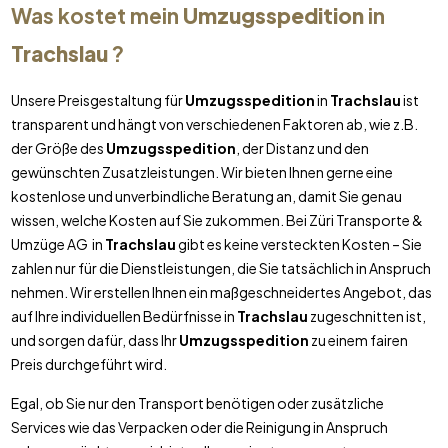
Was kostet mein
Umzugsspedition
in
Trachslau
?
Unsere Preisgestaltung für
Umzugsspedition
in
Trachslau
ist
transparent und hängt von verschiedenen Faktoren ab, wie z.B.
der Größe des
Umzugsspedition
, der Distanz und den
gewünschten Zusatzleistungen. Wir bieten Ihnen gerne eine
kostenlose und unverbindliche Beratung an, damit Sie genau
wissen, welche Kosten auf Sie zukommen. Bei Züri Transporte &
Umzüge AG in
Trachslau
gibt es keine versteckten Kosten – Sie
zahlen nur für die Dienstleistungen, die Sie tatsächlich in Anspruch
nehmen. Wir erstellen Ihnen ein maßgeschneidertes Angebot, das
auf Ihre individuellen Bedürfnisse in
Trachslau
zugeschnitten ist,
und sorgen dafür, dass Ihr
Umzugsspedition
zu einem fairen
Preis durchgeführt wird.
Egal, ob Sie nur den Transport benötigen oder zusätzliche
Services wie das Verpacken oder die Reinigung in Anspruch