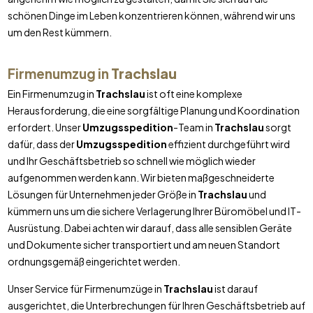
schönen Dinge im Leben konzentrieren können, während wir uns
um den Rest kümmern.
Firmenumzug in
Trachslau
Ein Firmenumzug in
Trachslau
ist oft eine komplexe
Herausforderung, die eine sorgfältige Planung und Koordination
erfordert. Unser
Umzugsspedition
-Team in
Trachslau
sorgt
dafür, dass der
Umzugsspedition
effizient durchgeführt wird
und Ihr Geschäftsbetrieb so schnell wie möglich wieder
aufgenommen werden kann. Wir bieten maßgeschneiderte
Lösungen für Unternehmen jeder Größe in
Trachslau
und
kümmern uns um die sichere Verlagerung Ihrer Büromöbel und IT-
Ausrüstung. Dabei achten wir darauf, dass alle sensiblen Geräte
und Dokumente sicher transportiert und am neuen Standort
ordnungsgemäß eingerichtet werden.
Unser Service für Firmenumzüge in
Trachslau
ist darauf
ausgerichtet, die Unterbrechungen für Ihren Geschäftsbetrieb auf