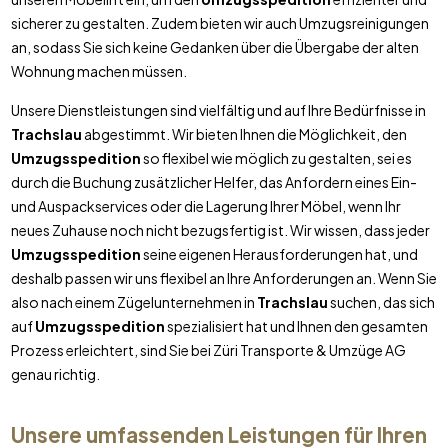
sicherer zu gestalten. Zudem bieten wir auch Umzugsreinigungen
an, sodass Sie sich keine Gedanken über die Übergabe der alten
Wohnung machen müssen.
Unsere Dienstleistungen sind vielfältig und auf Ihre Bedürfnisse in
Trachslau
abgestimmt. Wir bieten Ihnen die Möglichkeit, den
Umzugsspedition
so flexibel wie möglich zu gestalten, sei es
durch die Buchung zusätzlicher Helfer, das Anfordern eines Ein-
und Auspackservices oder die Lagerung Ihrer Möbel, wenn Ihr
neues Zuhause noch nicht bezugsfertig ist. Wir wissen, dass jeder
Umzugsspedition
seine eigenen Herausforderungen hat, und
deshalb passen wir uns flexibel an Ihre Anforderungen an. Wenn Sie
also nach einem Zügelunternehmen in
Trachslau
suchen, das sich
auf
Umzugsspedition
spezialisiert hat und Ihnen den gesamten
Prozess erleichtert, sind Sie bei Züri Transporte & Umzüge AG
genau richtig.
Unsere umfassenden Leistungen für Ihren