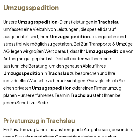
Umzugsspedition
Unsere
Umzugsspedition
-Dienstleistungen in
Trachslau
umfassen eine Vielzahl von Leistungen, die speziell darauf
ausgerichtet sind, Ihren
Umzugsspedition
so angenehm und
stressfrei wie möglich zu gestalten. Bei Züri Transporte & Umzüge
AG legen wir großen Wert darauf, dass Ihr
Umzugsspedition
von
Anfang an gut geplant ist. Deshalb bieten wir Ihnen eine
ausführliche Beratung, um den genauen Ablauf Ihres
Umzugsspedition
in
Trachslau
zu besprechen und Ihre
individuellen Wünsche zu berücksichtigen. Ganz gleich, ob Sie
einen privaten
Umzugsspedition
oder einen Firmenumzug
planen – unser erfahrenes Team in
Trachslau
steht Ihnen bei
jedem Schritt zur Seite.
Privatumzug in
Trachslau
Ein Privatumzug kann eine anstrengende Aufgabe sein, besonders
wenn Sie viele persönliche Gegenstände haben, die sicher