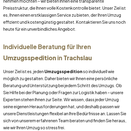
nehmen möchten – wir bieten Ihnen eine transparente
Preisstruktur, die Ihnen volle Kostenkontrolle bietet. Unser Ziel ist
es, Ihnen einen erstklassigen Service zu bieten, der Ihren Umzug
effizient und kostengünstig gestaltet. Kontaktieren Sie uns noch
heute für ein unverbindliches Angebot.
Individuelle Beratung für Ihren
Umzugsspedition
in
Trachslau
Unser Ziel ist es, jeden
Umzugsspedition
so individuell wie
möglich zu gestalten. Daher bieten wir Ihnen eine persönliche
Beratung und Unterstützung bei jedem Schritt des Umzugs. Ob
Sie Hilfe bei der Planung oder Fragen zur Logistik haben – unsere
Experten stehen Ihnen zur Seite. Wir wissen, dass jeder Umzug
seine eigenen Herausforderungen hat, und deshalb passen wir
unsere Dienstleistungen flexibel an Ihre Bedürfnisse an. Lassen Sie
sich von unserem erfahrenen Team beraten und finden Sie heraus,
wie wir Ihren Umzug so stressfrei.