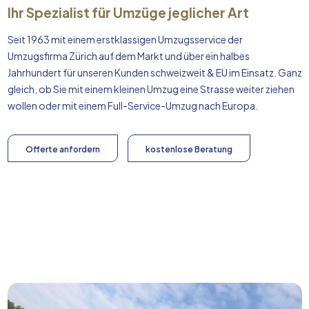
Ihr Spezialist für Umzüge jeglicher Art
Seit 1963 mit einem erstklassigen Umzugsservice der
Umzugsfirma Zürich auf dem Markt und über ein halbes
Jahrhundert für unseren Kunden schweizweit & EU im Einsatz. Ganz
gleich, ob Sie mit einem kleinen Umzug eine Strasse weiter ziehen
wollen oder mit einem Full-Service-Umzug nach
Europa
.
Offerte anfordern
kostenlose Beratung