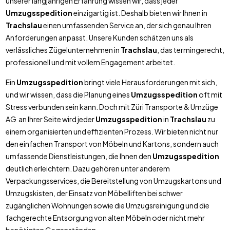
unserer langjährigen Erfahrung wissen wir, dass jeder
Umzugsspedition
einzigartig ist. Deshalb bieten wir Ihnen in
Trachslau
einen umfassenden Service an, der sich genau Ihren
Anforderungen anpasst. Unsere Kunden schätzen uns als
verlässliches Zügelunternehmen in
Trachslau
, das termingerecht,
professionell und mit vollem Engagement arbeitet.
Ein
Umzugsspedition
bringt viele Herausforderungen mit sich,
und wir wissen, dass die Planung eines
Umzugsspedition
oft mit
Stress verbunden sein kann. Doch mit Züri Transporte & Umzüge
AG an Ihrer Seite wird jeder
Umzugsspedition
in
Trachslau
zu
einem organisierten und effizienten Prozess. Wir bieten nicht nur
den einfachen Transport von Möbeln und Kartons, sondern auch
umfassende Dienstleistungen, die Ihnen den
Umzugsspedition
deutlich erleichtern. Dazu gehören unter anderem
Verpackungsservices, die Bereitstellung von Umzugskartons und
Umzugskisten, der Einsatz von Möbelliften bei schwer
zugänglichen Wohnungen sowie die Umzugsreinigung und die
fachgerechte Entsorgung von alten Möbeln oder nicht mehr