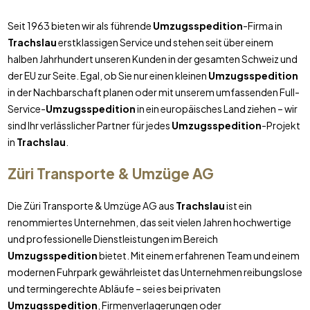
Seit 1963 bieten wir als führende
Umzugsspedition
-Firma in
Trachslau
erstklassigen Service und stehen seit über einem
halben Jahrhundert unseren Kunden in der gesamten Schweiz und
der EU zur Seite. Egal, ob Sie nur einen kleinen
Umzugsspedition
in der Nachbarschaft planen oder mit unserem umfassenden Full-
Service-
Umzugsspedition
in ein europäisches Land ziehen – wir
sind Ihr verlässlicher Partner für jedes
Umzugsspedition
-Projekt
in
Trachslau
.
Züri Transporte & Umzüge AG
Die Züri Transporte & Umzüge AG aus
Trachslau
ist ein
renommiertes Unternehmen, das seit vielen Jahren hochwertige
und professionelle Dienstleistungen im Bereich
Umzugsspedition
bietet. Mit einem erfahrenen Team und einem
modernen Fuhrpark gewährleistet das Unternehmen reibungslose
und termingerechte Abläufe – sei es bei privaten
Umzugsspedition
, Firmenverlagerungen oder