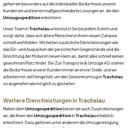
gehen wir besonders auf die individuellen Bedürfnisse unserer
Kunden ein und bieten maßgeschneiderte Lösungen an, die den
Umzugsspedition
erleichtern.
Unser Team in
Trachslau
unterstützt Sie bei jedem Schritt und
sorgt dafür, dass sich ältere Menschen in ihrem neuen Zuhause
schnell wohlfühlen. Wir bieten zusätzliche Dienstleistungen wie
das Ein- und Auspacken der persönlichen Gegenstände und die
Einrichtung der Möbel im neuen Heim an, damit alles schnell seinen
gewohnten Platz findet. Bei Züri Transporte & Umzüge AG stehen
die Bedürfnisse unserer Kunden immer an erster Stelle, und wir
arbeiten mit viel Feingefühl, um den Seniorenumzug in
Trachslau
so angenehm wie möglich zu gestalten.
Weitere Dienstleistungen in
Trachslau
Neben dem
Umzugsspedition
bieten wir auch Zusatzleistungen
an, die Ihnen den
Umzugsspedition
in
Trachslau
erheblich
erleichtern. Dazu gehören unter anderem die Umzugsreinigung,