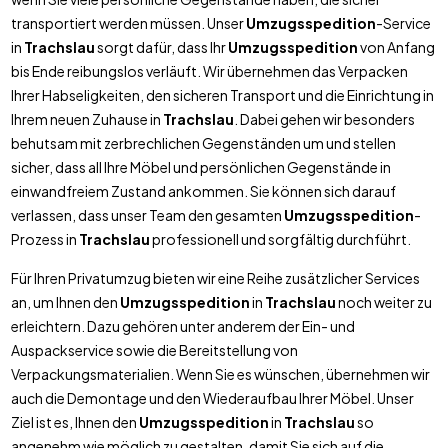
transportiert werden müssen. Unser
Umzugsspedition
-Service
in
Trachslau
sorgt dafür, dass Ihr
Umzugsspedition
von Anfang
bis Ende reibungslos verläuft. Wir übernehmen das Verpacken
Ihrer Habseligkeiten, den sicheren Transport und die Einrichtung in
Ihrem neuen Zuhause in
Trachslau
. Dabei gehen wir besonders
behutsam mit zerbrechlichen Gegenständen um und stellen
sicher, dass all Ihre Möbel und persönlichen Gegenstände in
einwandfreiem Zustand ankommen. Sie können sich darauf
verlassen, dass unser Team den gesamten
Umzugsspedition
-
Prozess in
Trachslau
professionell und sorgfältig durchführt.
Für Ihren Privatumzug bieten wir eine Reihe zusätzlicher Services
an, um Ihnen den
Umzugsspedition
in
Trachslau
noch weiter zu
erleichtern. Dazu gehören unter anderem der Ein- und
Auspackservice sowie die Bereitstellung von
Verpackungsmaterialien. Wenn Sie es wünschen, übernehmen wir
auch die Demontage und den Wiederaufbau Ihrer Möbel. Unser
Ziel ist es, Ihnen den
Umzugsspedition
in
Trachslau
so
angenehm wie möglich zu gestalten, damit Sie sich auf die