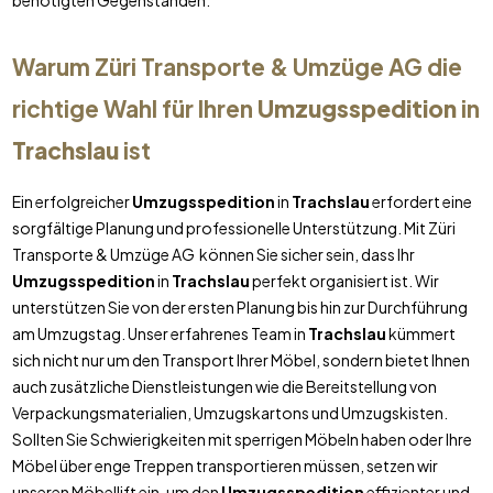
benötigten Gegenständen.
Warum Züri Transporte & Umzüge AG die
richtige Wahl für Ihren
Umzugsspedition
in
Trachslau
ist
Ein erfolgreicher
Umzugsspedition
in
Trachslau
erfordert eine
sorgfältige Planung und professionelle Unterstützung. Mit Züri
Transporte & Umzüge AG können Sie sicher sein, dass Ihr
Umzugsspedition
in
Trachslau
perfekt organisiert ist. Wir
unterstützen Sie von der ersten Planung bis hin zur Durchführung
am Umzugstag. Unser erfahrenes Team in
Trachslau
kümmert
sich nicht nur um den Transport Ihrer Möbel, sondern bietet Ihnen
auch zusätzliche Dienstleistungen wie die Bereitstellung von
Verpackungsmaterialien, Umzugskartons und Umzugskisten.
Sollten Sie Schwierigkeiten mit sperrigen Möbeln haben oder Ihre
Möbel über enge Treppen transportieren müssen, setzen wir
unseren Möbellift ein, um den
Umzugsspedition
effizienter und