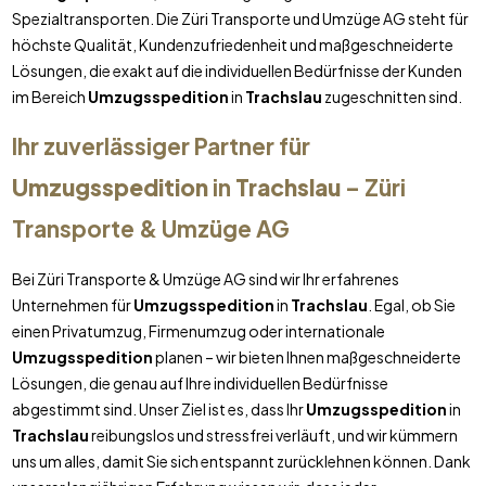
Spezialtransporten. Die Züri Transporte und Umzüge AG steht für
höchste Qualität, Kundenzufriedenheit und maßgeschneiderte
Lösungen, die exakt auf die individuellen Bedürfnisse der Kunden
im Bereich
Umzugsspedition
in
Trachslau
zugeschnitten sind.
Ihr zuverlässiger Partner für
Umzugsspedition
in
Trachslau
– Züri
Transporte & Umzüge AG
Bei Züri Transporte & Umzüge AG sind wir Ihr erfahrenes
Unternehmen für
Umzugsspedition
in
Trachslau
. Egal, ob Sie
einen Privatumzug, Firmenumzug oder internationale
Umzugsspedition
planen – wir bieten Ihnen maßgeschneiderte
Lösungen, die genau auf Ihre individuellen Bedürfnisse
abgestimmt sind. Unser Ziel ist es, dass Ihr
Umzugsspedition
in
Trachslau
reibungslos und stressfrei verläuft, und wir kümmern
uns um alles, damit Sie sich entspannt zurücklehnen können. Dank