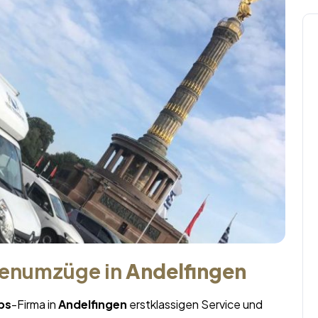
menumzüge in
Andelfingen
ps
-Firma in
Andelfingen
erstklassigen Service und