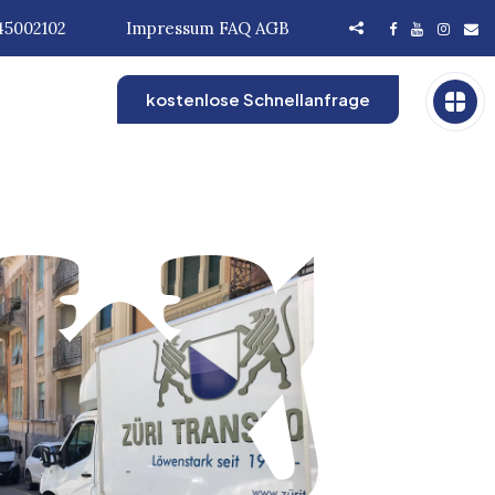
45002102
Impressum
FAQ
AGB
kostenlose Schnellanfrage