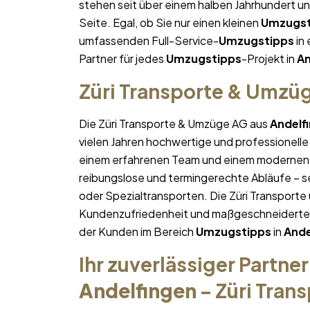
stehen seit über einem halben Jahrhundert u
Seite. Egal, ob Sie nur einen kleinen
Umzugst
umfassenden Full-Service-
Umzugstipps
in 
Partner für jedes
Umzugstipps
-Projekt in
An
Züri Transporte & Umzü
Die Züri Transporte & Umzüge AG aus
Andelf
vielen Jahren hochwertige und professionelle
einem erfahrenen Team und einem modernen 
reibungslose und termingerechte Abläufe – se
oder Spezialtransporten. Die Züri Transporte
Kundenzufriedenheit und maßgeschneiderte Lö
der Kunden im Bereich
Umzugstipps
in
Ande
Ihr zuverlässiger Partner
Andelfingen
– Züri Tran