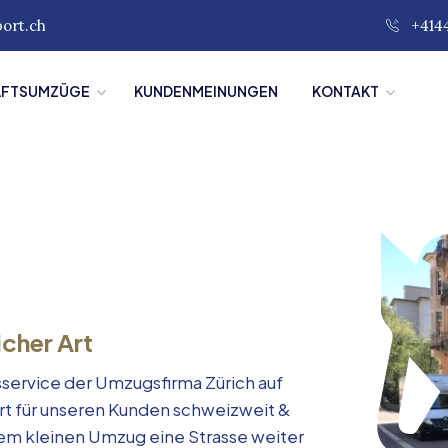
port.ch
+414
ÄFTSUMZÜGE
KUNDENMEINUNGEN
KONTAKT
icher Art
service der Umzugsfirma Zürich auf
rt für unseren Kunden schweizweit &
inem kleinen Umzug eine Strasse weiter