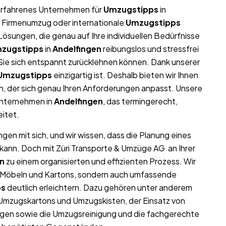
r erfahrenes Unternehmen für
Umzugstipps
in
g, Firmenumzug oder internationale
Umzugstipps
ösungen, die genau auf Ihre individuellen Bedürfnisse
zugstipps
in
Andelfingen
reibungslos und stressfrei
t Sie sich entspannt zurücklehnen können. Dank unserer
Umzugstipps
einzigartig ist. Deshalb bieten wir Ihnen
, der sich genau Ihren Anforderungen anpasst. Unsere
unternehmen in
Andelfingen
, das termingerecht,
eitet.
gen mit sich, und wir wissen, dass die Planung eines
 kann. Doch mit Züri Transporte & Umzüge AG an Ihrer
en
zu einem organisierten und effizienten Prozess. Wir
on Möbeln und Kartons, sondern auch umfassende
ps
deutlich erleichtern. Dazu gehören unter anderem
 Umzugskartons und Umzugskisten, der Einsatz von
gen sowie die Umzugsreinigung und die fachgerechte