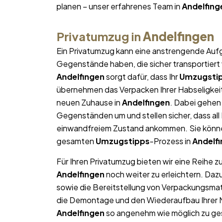
planen – unser erfahrenes Team in
Andelfing
Privatumzug in
Andelfingen
Ein Privatumzug kann eine anstrengende Aufg
Gegenstände haben, die sicher transportier
Andelfingen
sorgt dafür, dass Ihr
Umzugsti
übernehmen das Verpacken Ihrer Habseligkeite
neuen Zuhause in
Andelfingen
. Dabei gehen
Gegenständen um und stellen sicher, dass al
einwandfreiem Zustand ankommen. Sie können
gesamten
Umzugstipps
-Prozess in
Andelf
Für Ihren Privatumzug bieten wir eine Reihe z
Andelfingen
noch weiter zu erleichtern. Da
sowie die Bereitstellung von Verpackungsma
die Demontage und den Wiederaufbau Ihrer Mö
Andelfingen
so angenehm wie möglich zu gest