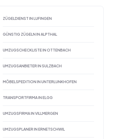
ZÜGELDIENST IN LUFINGEN
GÜNSTIG ZÜGELN IN ALPTHAL
UMZUGSCHECKLISTE IN OTTENBACH
UMZUGSANBIETER IN SULZBACH
MÖBELSPEDITION IN UNTERLUNKHOFEN
TRANSPORTFIRMA IN ELGG
UMZUGSFIRMA IN VILLMERGEN
UMZUGSPLANER IN ERNETSCHWIL