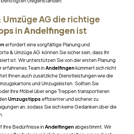
hr benötigten Gegenständen.
 Umzüge AG die richtige
pps
in
Andelfingen
ist
en
erfordert eine sorgfältige Planung und
porte & Umzüge AG können Sie sicher sein, dass Ihr
iert ist. Wir unterstützen Sie von der ersten Planung
r erfahrenes Team in
Andelfingen
kümmert sich nicht
tet Ihnen auch zusätzliche Dienstleistungen wie die
Umzugskartons und Umzugskisten. Sollten Sie
oder Ihre Möbel über enge Treppen transportieren
 den
Umzugstipps
effizienter und sicherer zu
igungen an, sodass Sie sich keine Gedanken über die
n.
f Ihre Bedürfnisse in
Andelfingen
abgestimmt. Wir