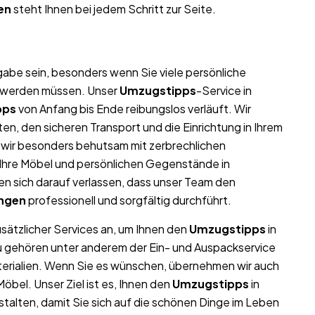
en
steht Ihnen bei jedem Schritt zur Seite.
abe sein, besonders wenn Sie viele persönliche
t werden müssen. Unser
Umzugstipps
-Service in
pps
von Anfang bis Ende reibungslos verläuft. Wir
n, den sicheren Transport und die Einrichtung in Ihrem
 wir besonders behutsam mit zerbrechlichen
l Ihre Möbel und persönlichen Gegenstände in
 sich darauf verlassen, dass unser Team den
ingen
professionell und sorgfältig durchführt.
usätzlicher Services an, um Ihnen den
Umzugstipps
in
zu gehören unter anderem der Ein- und Auspackservice
terialien. Wenn Sie es wünschen, übernehmen wir auch
bel. Unser Ziel ist es, Ihnen den
Umzugstipps
in
alten, damit Sie sich auf die schönen Dinge im Leben