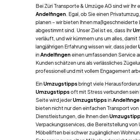
Bei Züri Transporte & Umzüge AG sind wir Ih
Andelfingen
. Egal, ob Sie einen Privatumzu
planen – wir bieten Ihnen maßgeschneiderte L
abgestimmt sind. Unser Ziel ist es, dass Ihr
Um
verläuft, und wir kümmern uns um alles, dami
langjährigen Erfahrung wissen wir, dass jeder
in
Andelfingen
einen umfassenden Service an
Kunden schätzen uns als verlässliches Zügel
professionell und mit vollem Engagement arb
Ein
Umzugstipps
bringt viele Herausforderun
Umzugstipps
oft mit Stress verbunden sein
Seite wird jeder
Umzugstipps
in
Andelfing
bieten nicht nur den einfachen Transport v
Dienstleistungen, die Ihnen den
Umzugstip
Verpackungsservices, die Bereitstellung von
Möbelliften bei schwer zugänglichen Wohnun