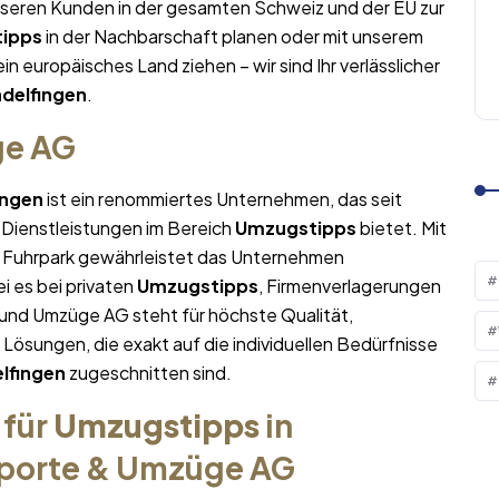
nseren Kunden in der gesamten Schweiz und der EU zur
ipps
in der Nachbarschaft planen oder mit unserem
ein europäisches Land ziehen – wir sind Ihr verlässlicher
delfingen
.
ge AG
ingen
ist ein renommiertes Unternehmen, das seit
 Dienstleistungen im Bereich
Umzugstipps
bietet. Mit
Fuhrpark gewährleistet das Unternehmen
i es bei privaten
Umzugstipps
, Firmenverlagerungen
 und Umzüge AG steht für höchste Qualität,
sungen, die exakt auf die individuellen Bedürfnisse
lfingen
zugeschnitten sind.
 für
Umzugstipps
in
sporte & Umzüge AG