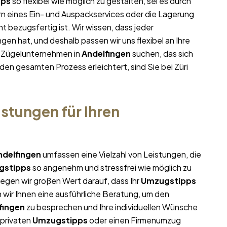
pps
so flexibel wie möglich zu gestalten, sei es durch
rn eines Ein- und Auspackservices oder die Lagerung
t bezugsfertig ist. Wir wissen, dass jeder
n hat, und deshalb passen wir uns flexibel an Ihre
m Zügelunternehmen in
Andelfingen
suchen, das sich
 den gesamten Prozess erleichtert, sind Sie bei Züri
stungen für Ihren
ndelfingen
umfassen eine Vielzahl von Leistungen, die
gstipps
so angenehm und stressfrei wie möglich zu
egen wir großen Wert darauf, dass Ihr
Umzugstipps
 wir Ihnen eine ausführliche Beratung, um den
fingen
zu besprechen und Ihre individuellen Wünsche
 privaten
Umzugstipps
oder einen Firmenumzug