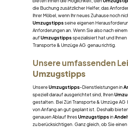
bieten Ihnen die Möglichkeit, den
Umzugsti
die Buchung zusätzlicher Helfer, das Anforde
Ihrer Möbel, wenn Ihr neues Zuhause noch nich
Umzugstipps
seine eigenen Herausforderunge
Anforderungen an. Wenn Sie also nach eine
auf
Umzugstipps
spezialisiert hat und Ihnen
Transporte & Umzüge AG genau richtig.
Unsere umfassenden Lei
Umzugstipps
Unsere
Umzugstipps
-Dienstleistungen in
A
speziell darauf ausgerichtet sind, Ihren
Umzu
gestalten. Bei Züri Transporte & Umzüge AG l
von Anfang an gut geplant ist. Deshalb bieten
genauen Ablauf Ihres
Umzugstipps
in
Andel
zu berücksichtigen. Ganz gleich, ob Sie einen