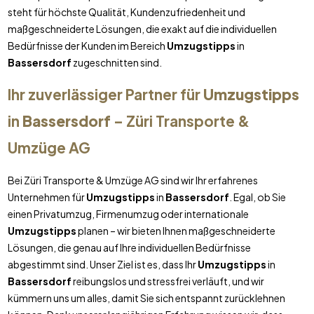
steht für höchste Qualität, Kundenzufriedenheit und
maßgeschneiderte Lösungen, die exakt auf die individuellen
Bedürfnisse der Kunden im Bereich
Umzugstipps
in
Bassersdorf
zugeschnitten sind.
Ihr zuverlässiger Partner für
Umzugstipps
in
Bassersdorf
– Züri Transporte &
Umzüge AG
Bei Züri Transporte & Umzüge AG sind wir Ihr erfahrenes
Unternehmen für
Umzugstipps
in
Bassersdorf
. Egal, ob Sie
einen Privatumzug, Firmenumzug oder internationale
Umzugstipps
planen – wir bieten Ihnen maßgeschneiderte
Lösungen, die genau auf Ihre individuellen Bedürfnisse
abgestimmt sind. Unser Ziel ist es, dass Ihr
Umzugstipps
in
Bassersdorf
reibungslos und stressfrei verläuft, und wir
kümmern uns um alles, damit Sie sich entspannt zurücklehnen