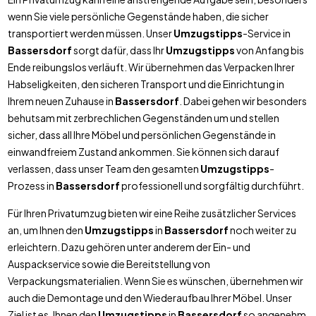
wenn Sie viele persönliche Gegenstände haben, die sicher
transportiert werden müssen. Unser
Umzugstipps
-Service in
Bassersdorf
sorgt dafür, dass Ihr
Umzugstipps
von Anfang bis
Ende reibungslos verläuft. Wir übernehmen das Verpacken Ihrer
Habseligkeiten, den sicheren Transport und die Einrichtung in
Ihrem neuen Zuhause in
Bassersdorf
. Dabei gehen wir besonders
behutsam mit zerbrechlichen Gegenständen um und stellen
sicher, dass all Ihre Möbel und persönlichen Gegenstände in
einwandfreiem Zustand ankommen. Sie können sich darauf
verlassen, dass unser Team den gesamten
Umzugstipps
-
Prozess in
Bassersdorf
professionell und sorgfältig durchführt.
Für Ihren Privatumzug bieten wir eine Reihe zusätzlicher Services
an, um Ihnen den
Umzugstipps
in
Bassersdorf
noch weiter zu
erleichtern. Dazu gehören unter anderem der Ein- und
Auspackservice sowie die Bereitstellung von
Verpackungsmaterialien. Wenn Sie es wünschen, übernehmen wir
auch die Demontage und den Wiederaufbau Ihrer Möbel. Unser
Ziel ist es, Ihnen den
Umzugstipps
in
Bassersdorf
so angenehm