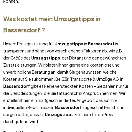
können.
Was kostet mein
Umzugstipps
in
Bassersdorf
?
Unsere Preisgestaltung für
Umzugstipps
in
Bassersdorf
ist
transparent und hängt von verschiedenen Faktoren ab, wie z.B.
der Größe des
Umzugstipps
, der Distanz und den gewünschten
Zusatzleistungen. Wir bieten Ihnen gerne eine kostenlose und
unverbindliche Beratung an, damit Sie genau wissen, welche
Kosten auf Sie zukommen. Bei Züri Transporte & Umzüge AG in
Bassersdorf
gibt es keine versteckten Kosten – Sie zahlen nur für
die Dienstleistungen, die Sie tatsächlich in Anspruch nehmen. Wir
erstellen Ihnen ein maßgeschneidertes Angebot, das auf Ihre
individuellen Bedürfnisse in
Bassersdorf
zugeschnitten ist, und
sorgen dafür, dass Ihr
Umzugstipps
zu einem fairen Preis
durchgeführt wird.