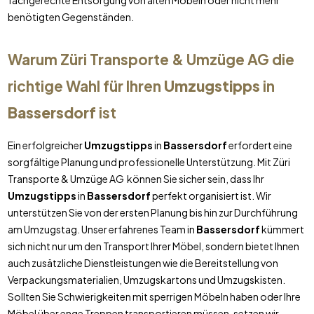
fachgerechte Entsorgung von alten Möbeln oder nicht mehr
benötigten Gegenständen.
Warum Züri Transporte & Umzüge AG die
richtige Wahl für Ihren
Umzugstipps
in
Bassersdorf
ist
Ein erfolgreicher
Umzugstipps
in
Bassersdorf
erfordert eine
sorgfältige Planung und professionelle Unterstützung. Mit Züri
Transporte & Umzüge AG können Sie sicher sein, dass Ihr
Umzugstipps
in
Bassersdorf
perfekt organisiert ist. Wir
unterstützen Sie von der ersten Planung bis hin zur Durchführung
am Umzugstag. Unser erfahrenes Team in
Bassersdorf
kümmert
sich nicht nur um den Transport Ihrer Möbel, sondern bietet Ihnen
auch zusätzliche Dienstleistungen wie die Bereitstellung von
Verpackungsmaterialien, Umzugskartons und Umzugskisten.
Sollten Sie Schwierigkeiten mit sperrigen Möbeln haben oder Ihre
Möbel über enge Treppen transportieren müssen, setzen wir