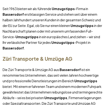
Seit 1963 bieten wir als führende
Umzugstipps
-Firma in
Bassersdorf
erstklassigen Service und stehen seit über einem
halben Jahrhundert unseren Kunden in der gesamten Schweiz und
der EU zur Seite. Egal, ob Sie nur einen kleinen
Umzugstipps
in der
Nachbarschaft planen oder mit unserem umfassenden Full-
Service-
Umzugstipps
in ein europäisches Land ziehen – wir sind
Ihr verlässlicher Partner für jedes
Umzugstipps
-Projekt in
Bassersdorf
.
Züri Transporte & Umzüge AG
Die Züri Transporte & Umzüge AG aus
Bassersdorf
ist ein
renommiertes Unternehmen, das seit vielen Jahren hochwertige
und professionelle Dienstleistungen im Bereich
Umzugstipps
bietet. Mit einem erfahrenen Team und einem modernen Fuhrpark
gewährleistet das Unternehmen reibungslose und termingerechte
Abläufe – sei es bei privaten
Umzugstipps
, Firmenverlagerungen
oder Spezialtransporten. Die Züri Transporte und Umzüge AG