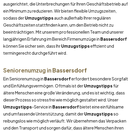
ausgerichtet, die Unterbrechungen für Ihren Geschäftsbetrieb auf
ein Minimum zu reduzieren. Wir bieten flexible Umzugszeiten,
sodass der
Umzugstipps
auch außerhalb Ihrer regulären
Geschäftszeiten stattfinden kann, um den Betrieb nicht zu
beeinträchtigen. Mit unserem professionellen Team und unserer
langjährigen Erfahrung im Bereich Firmenumzüge in
Bassersdorf
können Sie sicher sein, dass Ihr
Umzugstipps
effizient und
termingerecht durchgeführt wird.
Seniorenumzug in
Bassersdorf
Ein Seniorenumzug in
Bassersdorf
erfordert besondere Sorgfalt
und Einfühlungsvermögen. Oftmals ist der
Umzugstipps
für
ältere Menschen eine große Veränderung, und es ist wichtig, dass
dieser Prozess so stressfrei wie möglich gestaltet wird. Unser
Umzugstipps
-Service in
Bassersdorf
bietet eine einfühlsame
und umfassende Unterstützung, damit der
Umzugstipps
so
reibungslos wie möglich verläuft. Wir übernehmen das Verpacken
und den Transport und sorgen dafür, dass ältere Menschen ihren