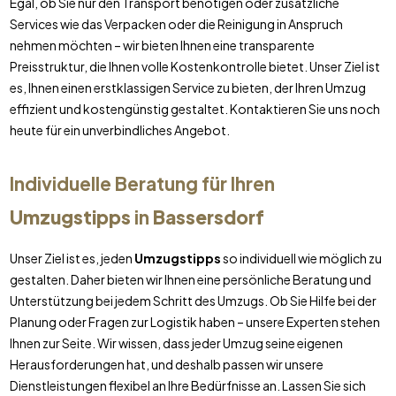
Egal, ob Sie nur den Transport benötigen oder zusätzliche
Services wie das Verpacken oder die Reinigung in Anspruch
nehmen möchten – wir bieten Ihnen eine transparente
Preisstruktur, die Ihnen volle Kostenkontrolle bietet. Unser Ziel ist
es, Ihnen einen erstklassigen Service zu bieten, der Ihren Umzug
effizient und kostengünstig gestaltet. Kontaktieren Sie uns noch
heute für ein unverbindliches Angebot.
Individuelle Beratung für Ihren
Umzugstipps
in
Bassersdorf
Unser Ziel ist es, jeden
Umzugstipps
so individuell wie möglich zu
gestalten. Daher bieten wir Ihnen eine persönliche Beratung und
Unterstützung bei jedem Schritt des Umzugs. Ob Sie Hilfe bei der
Planung oder Fragen zur Logistik haben – unsere Experten stehen
Ihnen zur Seite. Wir wissen, dass jeder Umzug seine eigenen
Herausforderungen hat, und deshalb passen wir unsere
Dienstleistungen flexibel an Ihre Bedürfnisse an. Lassen Sie sich