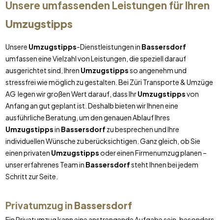
Unsere umfassenden Leistungen für Ihren
Umzugstipps
Unsere
Umzugstipps
-Dienstleistungen in
Bassersdorf
umfassen eine Vielzahl von Leistungen, die speziell darauf
ausgerichtet sind, Ihren
Umzugstipps
so angenehm und
stressfrei wie möglich zu gestalten. Bei Züri Transporte & Umzüge
AG legen wir großen Wert darauf, dass Ihr
Umzugstipps
von
Anfang an gut geplant ist. Deshalb bieten wir Ihnen eine
ausführliche Beratung, um den genauen Ablauf Ihres
Umzugstipps
in
Bassersdorf
zu besprechen und Ihre
individuellen Wünsche zu berücksichtigen. Ganz gleich, ob Sie
einen privaten
Umzugstipps
oder einen Firmenumzug planen –
unser erfahrenes Team in
Bassersdorf
steht Ihnen bei jedem
Schritt zur Seite.
Privatumzug in
Bassersdorf
Ein Privatumzug kann eine anstrengende Aufgabe sein, besonders