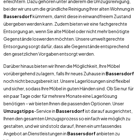
erleichtern. Dazu gehören unter anderem die Umzugsreinigung,
bei der wir uns um die gründliche Reinigung Ihrer alten Wohnung in
Bassersdorf
kümmern, damit diese in einwandfreiem Zustand
übergeben werden kann. Zudem bieten wir eine fachgerechte
Entsorgung an, wenn Sie alte Möbel oder nicht mehr benötigte
Gegenstände loswerden möchten. Unsere umweltgerechte
Entsorgung sorgt dafür, dass alle Gegenstände entsprechend
den gesetzlichen Vorgaben entsorgt werden.
Darüber hinaus bieten wir Ihnen die Möglichkeit, Ihre Möbel
vorübergehend zu lagern, falls Ihr neues Zuhause in
Bassersdorf
noch nicht bezugsbereit ist. Unsere Lagerlösungen sind flexibel
und sicher, sodass Ihre Möbel in guten Händen sind. Ob Sie nur für
ein paar Tage oder für mehrere Monate eine Lagerlösung
benötigen – wir bieten Ihnen die passenden Optionen. Unser
Umzugstipps
-Service in
Bassersdorf
ist darauf ausgerichtet,
Ihnen den gesamten Umzugsprozess so einfach wie möglich zu
gestalten, und wir sind stolz darauf, Ihnen ein umfassendes
Angebot an Dienstleistungen in
Bassersdorf
anbieten zu