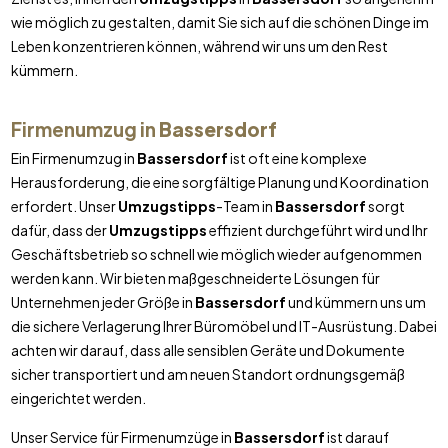
wie möglich zu gestalten, damit Sie sich auf die schönen Dinge im
Leben konzentrieren können, während wir uns um den Rest
kümmern.
Firmenumzug in
Bassersdorf
Ein Firmenumzug in
Bassersdorf
ist oft eine komplexe
Herausforderung, die eine sorgfältige Planung und Koordination
erfordert. Unser
Umzugstipps
-Team in
Bassersdorf
sorgt
dafür, dass der
Umzugstipps
effizient durchgeführt wird und Ihr
Geschäftsbetrieb so schnell wie möglich wieder aufgenommen
werden kann. Wir bieten maßgeschneiderte Lösungen für
Unternehmen jeder Größe in
Bassersdorf
und kümmern uns um
die sichere Verlagerung Ihrer Büromöbel und IT-Ausrüstung. Dabei
achten wir darauf, dass alle sensiblen Geräte und Dokumente
sicher transportiert und am neuen Standort ordnungsgemäß
eingerichtet werden.
Unser Service für Firmenumzüge in
Bassersdorf
ist darauf