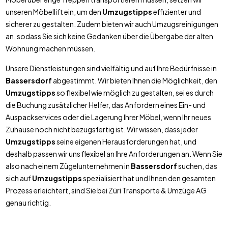
unseren Möbellift ein, um den
Umzugstipps
effizienter und
sicherer zu gestalten. Zudem bieten wir auch Umzugsreinigungen
an, sodass Sie sich keine Gedanken über die Übergabe der alten
Wohnung machen müssen.
Unsere Dienstleistungen sind vielfältig und auf Ihre Bedürfnisse in
Bassersdorf
abgestimmt. Wir bieten Ihnen die Möglichkeit, den
Umzugstipps
so flexibel wie möglich zu gestalten, sei es durch
die Buchung zusätzlicher Helfer, das Anfordern eines Ein- und
Auspackservices oder die Lagerung Ihrer Möbel, wenn Ihr neues
Zuhause noch nicht bezugsfertig ist. Wir wissen, dass jeder
Umzugstipps
seine eigenen Herausforderungen hat, und
deshalb passen wir uns flexibel an Ihre Anforderungen an. Wenn Sie
also nach einem Zügelunternehmen in
Bassersdorf
suchen, das
sich auf
Umzugstipps
spezialisiert hat und Ihnen den gesamten
Prozess erleichtert, sind Sie bei Züri Transporte & Umzüge AG
genau richtig.