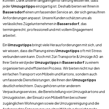
können. Dank unserer langjährigen Erfahrung wissen wir, dass
jeder
Umzugstipps
einzigartig ist. Deshalb bieten wir Ihnen in
Bassersdorf
einen umfassenden Service an, der sich genau Ihren
Anforderungen anpasst. Unsere Kunden schätzen uns als
verlässliches Zügelunternehmen in
Bassersdorf
, das
termingerecht, professionell und mit vollem Engagement
arbeitet.
Ein
Umzugstipps
bringt viele Herausforderungen mit sich, und
wir wissen, dass die Planung eines
Umzugstipps
oft mit Stress
verbunden sein kann. Doch mit Züri Transporte & Umzüge AG an
Ihrer Seite wird jeder
Umzugstipps
in
Bassersdorf
zu einem
organisierten und effizienten Prozess. Wir bieten nicht nur den
einfachen Transport von Möbeln und Kartons, sondern auch
umfassende Dienstleistungen, die Ihnen den
Umzugstipps
deutlich erleichtern. Dazu gehören unter anderem
Verpackungsservices, die Bereitstellung von Umzugskartons und
Umzugskisten, der Einsatz von Möbelliften bei schwer
zugänglichen Wohnungen sowie die Umzugsreinigung und die