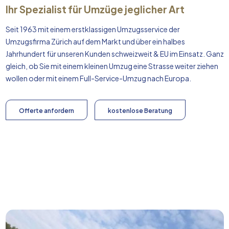
Ihr Spezialist für Umzüge jeglicher Art
Seit 1963 mit einem erstklassigen Umzugsservice der
Umzugsfirma Zürich auf dem Markt und über ein halbes
Jahrhundert für unseren Kunden schweizweit & EU im Einsatz. Ganz
gleich, ob Sie mit einem kleinen Umzug eine Strasse weiter ziehen
wollen oder mit einem Full-Service-Umzug nach
Europa
.
Offerte anfordern
kostenlose Beratung