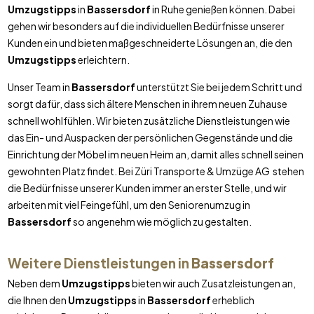
Umzugstipps
in
Bassersdorf
in Ruhe genießen können. Dabei
gehen wir besonders auf die individuellen Bedürfnisse unserer
Kunden ein und bieten maßgeschneiderte Lösungen an, die den
Umzugstipps
erleichtern.
Unser Team in
Bassersdorf
unterstützt Sie bei jedem Schritt und
sorgt dafür, dass sich ältere Menschen in ihrem neuen Zuhause
schnell wohlfühlen. Wir bieten zusätzliche Dienstleistungen wie
das Ein- und Auspacken der persönlichen Gegenstände und die
Einrichtung der Möbel im neuen Heim an, damit alles schnell seinen
gewohnten Platz findet. Bei Züri Transporte & Umzüge AG stehen
die Bedürfnisse unserer Kunden immer an erster Stelle, und wir
arbeiten mit viel Feingefühl, um den Seniorenumzug in
Bassersdorf
so angenehm wie möglich zu gestalten.
Weitere Dienstleistungen in
Bassersdorf
Neben dem
Umzugstipps
bieten wir auch Zusatzleistungen an,
die Ihnen den
Umzugstipps
in
Bassersdorf
erheblich