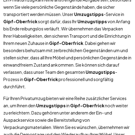
wenn Sie viele persönliche Gegenstände haben, die sicher
transportiert werden müssen. Unser
Umzugstipps
-Service in
Gipf-Oberfrick
sorgt dafür, dass Ihr
Umzugstipps
von Anfang
bis Ende reibungslos verläuft. Wir übernehmen das Verpacken
Ihrer Habseligkeiten, den sicheren Transport und die Einrichtung in
Ihrem neuen Zuhause in
Gipf-Oberfrick
. Dabei gehen wir
besonders behutsam mit zerbrechlichen Gegenständen um und
stellen sicher, dass all Ihre Möbel und persönlichen Gegenstände in
einwandfreiem Zustand ankommen. Sie können sich darauf
verlassen, dass unser Team den gesamten
Umzugstipps
-
Prozess in
Gipf-Oberfrick
professionell und sorgfältig
durchführt.
Für Ihren Privatumzug bieten wir eine Reihe zusätzlicher Services
an, um Ihnen den
Umzugstipps
in
Gipf-Oberfrick
noch weiter
zu erleichtern. Dazu gehören unter anderem der Ein- und
Auspackservice sowie die Bereitstellung von
Verpackungsmaterialien. Wenn Sie es wünschen, übernehmen wir
auch die Demontage und den Wiederaufbau Ihrer Möbel. Unser