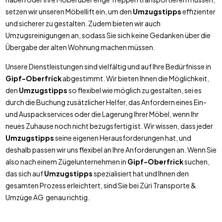
setzen wir unseren Möbellift ein, um den
Umzugstipps
effizienter
und sicherer zu gestalten. Zudem bieten wir auch
Umzugsreinigungen an, sodass Sie sich keine Gedanken über die
Übergabe der alten Wohnung machen müssen.
Unsere Dienstleistungen sind vielfältig und auf Ihre Bedürfnisse in
Gipf-Oberfrick
abgestimmt. Wir bieten Ihnen die Möglichkeit,
den
Umzugstipps
so flexibel wie möglich zu gestalten, sei es
durch die Buchung zusätzlicher Helfer, das Anfordern eines Ein-
und Auspackservices oder die Lagerung Ihrer Möbel, wenn Ihr
neues Zuhause noch nicht bezugsfertig ist. Wir wissen, dass jeder
Umzugstipps
seine eigenen Herausforderungen hat, und
deshalb passen wir uns flexibel an Ihre Anforderungen an. Wenn Sie
also nach einem Zügelunternehmen in
Gipf-Oberfrick
suchen,
das sich auf
Umzugstipps
spezialisiert hat und Ihnen den
gesamten Prozess erleichtert, sind Sie bei Züri Transporte &
Umzüge AG genau richtig.