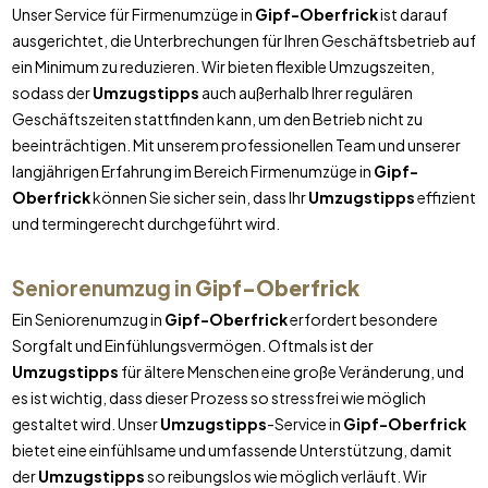
Unser Service für Firmenumzüge in
Gipf-Oberfrick
ist darauf
ausgerichtet, die Unterbrechungen für Ihren Geschäftsbetrieb auf
ein Minimum zu reduzieren. Wir bieten flexible Umzugszeiten,
sodass der
Umzugstipps
auch außerhalb Ihrer regulären
Geschäftszeiten stattfinden kann, um den Betrieb nicht zu
beeinträchtigen. Mit unserem professionellen Team und unserer
langjährigen Erfahrung im Bereich Firmenumzüge in
Gipf-
Oberfrick
können Sie sicher sein, dass Ihr
Umzugstipps
effizient
und termingerecht durchgeführt wird.
Seniorenumzug in
Gipf-Oberfrick
Ein Seniorenumzug in
Gipf-Oberfrick
erfordert besondere
Sorgfalt und Einfühlungsvermögen. Oftmals ist der
Umzugstipps
für ältere Menschen eine große Veränderung, und
es ist wichtig, dass dieser Prozess so stressfrei wie möglich
gestaltet wird. Unser
Umzugstipps
-Service in
Gipf-Oberfrick
bietet eine einfühlsame und umfassende Unterstützung, damit
der
Umzugstipps
so reibungslos wie möglich verläuft. Wir