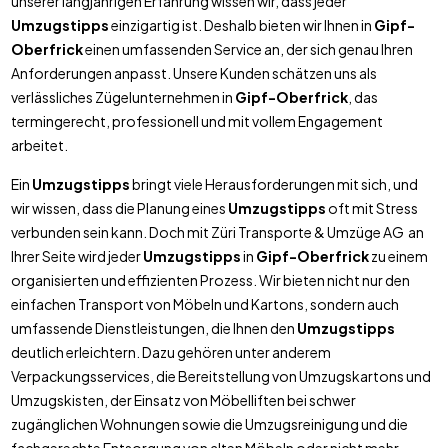
unserer langjährigen Erfahrung wissen wir, dass jeder
Umzugstipps
einzigartig ist. Deshalb bieten wir Ihnen in
Gipf-
Oberfrick
einen umfassenden Service an, der sich genau Ihren
Anforderungen anpasst. Unsere Kunden schätzen uns als
verlässliches Zügelunternehmen in
Gipf-Oberfrick
, das
termingerecht, professionell und mit vollem Engagement
arbeitet.
Ein
Umzugstipps
bringt viele Herausforderungen mit sich, und
wir wissen, dass die Planung eines
Umzugstipps
oft mit Stress
verbunden sein kann. Doch mit Züri Transporte & Umzüge AG an
Ihrer Seite wird jeder
Umzugstipps
in
Gipf-Oberfrick
zu einem
organisierten und effizienten Prozess. Wir bieten nicht nur den
einfachen Transport von Möbeln und Kartons, sondern auch
umfassende Dienstleistungen, die Ihnen den
Umzugstipps
deutlich erleichtern. Dazu gehören unter anderem
Verpackungsservices, die Bereitstellung von Umzugskartons und
Umzugskisten, der Einsatz von Möbelliften bei schwer
zugänglichen Wohnungen sowie die Umzugsreinigung und die