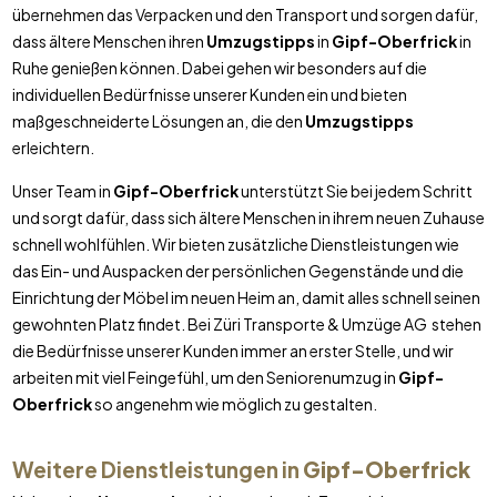
übernehmen das Verpacken und den Transport und sorgen dafür,
dass ältere Menschen ihren
Umzugstipps
in
Gipf-Oberfrick
in
Ruhe genießen können. Dabei gehen wir besonders auf die
individuellen Bedürfnisse unserer Kunden ein und bieten
maßgeschneiderte Lösungen an, die den
Umzugstipps
erleichtern.
Unser Team in
Gipf-Oberfrick
unterstützt Sie bei jedem Schritt
und sorgt dafür, dass sich ältere Menschen in ihrem neuen Zuhause
schnell wohlfühlen. Wir bieten zusätzliche Dienstleistungen wie
das Ein- und Auspacken der persönlichen Gegenstände und die
Einrichtung der Möbel im neuen Heim an, damit alles schnell seinen
gewohnten Platz findet. Bei Züri Transporte & Umzüge AG stehen
die Bedürfnisse unserer Kunden immer an erster Stelle, und wir
arbeiten mit viel Feingefühl, um den Seniorenumzug in
Gipf-
Oberfrick
so angenehm wie möglich zu gestalten.
Weitere Dienstleistungen in
Gipf-Oberfrick