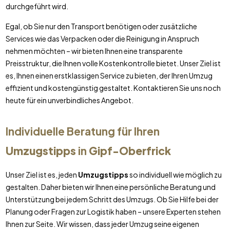
durchgeführt wird.
Egal, ob Sie nur den Transport benötigen oder zusätzliche
Services wie das Verpacken oder die Reinigung in Anspruch
nehmen möchten – wir bieten Ihnen eine transparente
Preisstruktur, die Ihnen volle Kostenkontrolle bietet. Unser Ziel ist
es, Ihnen einen erstklassigen Service zu bieten, der Ihren Umzug
effizient und kostengünstig gestaltet. Kontaktieren Sie uns noch
heute für ein unverbindliches Angebot.
Individuelle Beratung für Ihren
Umzugstipps
in
Gipf-Oberfrick
Unser Ziel ist es, jeden
Umzugstipps
so individuell wie möglich zu
gestalten. Daher bieten wir Ihnen eine persönliche Beratung und
Unterstützung bei jedem Schritt des Umzugs. Ob Sie Hilfe bei der
Planung oder Fragen zur Logistik haben – unsere Experten stehen
Ihnen zur Seite. Wir wissen, dass jeder Umzug seine eigenen