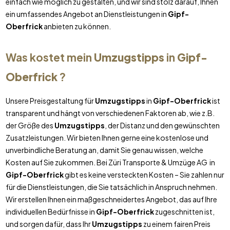
einfach wie möglich zu gestalten, und wir sind stolz darauf, Ihnen
ein umfassendes Angebot an Dienstleistungen in
Gipf-
Oberfrick
anbieten zu können.
Was kostet mein
Umzugstipps
in
Gipf-
Oberfrick
?
Unsere Preisgestaltung für
Umzugstipps
in
Gipf-Oberfrick
ist
transparent und hängt von verschiedenen Faktoren ab, wie z.B.
der Größe des
Umzugstipps
, der Distanz und den gewünschten
Zusatzleistungen. Wir bieten Ihnen gerne eine kostenlose und
unverbindliche Beratung an, damit Sie genau wissen, welche
Kosten auf Sie zukommen. Bei Züri Transporte & Umzüge AG in
Gipf-Oberfrick
gibt es keine versteckten Kosten – Sie zahlen nur
für die Dienstleistungen, die Sie tatsächlich in Anspruch nehmen.
Wir erstellen Ihnen ein maßgeschneidertes Angebot, das auf Ihre
individuellen Bedürfnisse in
Gipf-Oberfrick
zugeschnitten ist,
und sorgen dafür, dass Ihr
Umzugstipps
zu einem fairen Preis