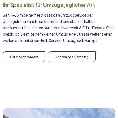
Ihr Spezialist für Umzüge jeglicher Art
Seit 1963 mit einem erstklassigen Umzugsservice der
Umzugsfirma Zürich auf dem Markt und über ein halbes
Jahrhundert für unseren Kunden schweizweit & EU im Einsatz. Ganz
gleich, ob Sie mit einem kleinen Umzug eine Strasse weiter ziehen
wollen oder mit einem Full-Service-Umzug nach
Europa
.
Offerte anfordern
kostenlose Beratung