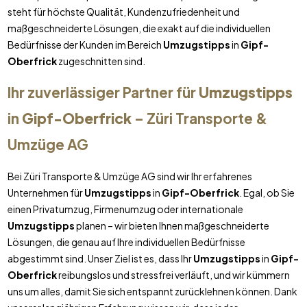
steht für höchste Qualität, Kundenzufriedenheit und
maßgeschneiderte Lösungen, die exakt auf die individuellen
Bedürfnisse der Kunden im Bereich
Umzugstipps
in
Gipf-
Oberfrick
zugeschnitten sind.
Ihr zuverlässiger Partner für
Umzugstipps
in
Gipf-Oberfrick
– Züri Transporte &
Umzüge AG
Bei Züri Transporte & Umzüge AG sind wir Ihr erfahrenes
Unternehmen für
Umzugstipps
in
Gipf-Oberfrick
. Egal, ob Sie
einen Privatumzug, Firmenumzug oder internationale
Umzugstipps
planen – wir bieten Ihnen maßgeschneiderte
Lösungen, die genau auf Ihre individuellen Bedürfnisse
abgestimmt sind. Unser Ziel ist es, dass Ihr
Umzugstipps
in
Gipf-
Oberfrick
reibungslos und stressfrei verläuft, und wir kümmern
uns um alles, damit Sie sich entspannt zurücklehnen können. Dank