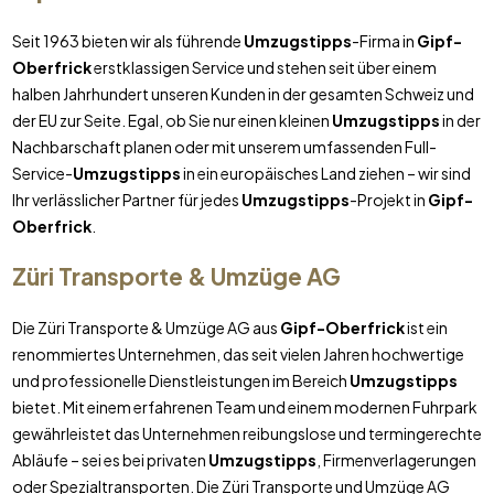
Seit 1963 bieten wir als führende
Umzugstipps
-Firma in
Gipf-
Oberfrick
erstklassigen Service und stehen seit über einem
halben Jahrhundert unseren Kunden in der gesamten Schweiz und
der EU zur Seite. Egal, ob Sie nur einen kleinen
Umzugstipps
in der
Nachbarschaft planen oder mit unserem umfassenden Full-
Service-
Umzugstipps
in ein europäisches Land ziehen – wir sind
Ihr verlässlicher Partner für jedes
Umzugstipps
-Projekt in
Gipf-
Oberfrick
.
Züri Transporte & Umzüge AG
Die Züri Transporte & Umzüge AG aus
Gipf-Oberfrick
ist ein
renommiertes Unternehmen, das seit vielen Jahren hochwertige
und professionelle Dienstleistungen im Bereich
Umzugstipps
bietet. Mit einem erfahrenen Team und einem modernen Fuhrpark
gewährleistet das Unternehmen reibungslose und termingerechte
Abläufe – sei es bei privaten
Umzugstipps
, Firmenverlagerungen
oder Spezialtransporten. Die Züri Transporte und Umzüge AG