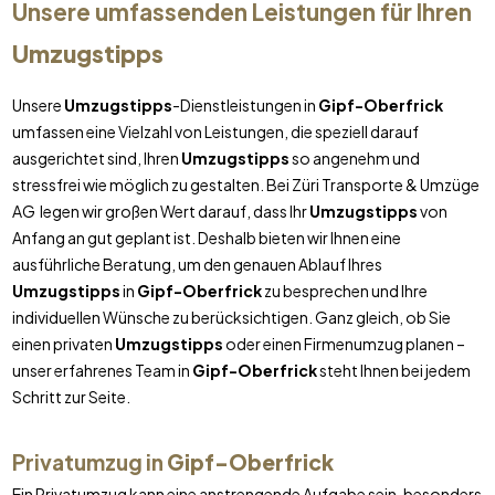
Unsere umfassenden Leistungen für Ihren
Umzugstipps
Unsere
Umzugstipps
-Dienstleistungen in
Gipf-Oberfrick
umfassen eine Vielzahl von Leistungen, die speziell darauf
ausgerichtet sind, Ihren
Umzugstipps
so angenehm und
stressfrei wie möglich zu gestalten. Bei Züri Transporte & Umzüge
AG legen wir großen Wert darauf, dass Ihr
Umzugstipps
von
Anfang an gut geplant ist. Deshalb bieten wir Ihnen eine
ausführliche Beratung, um den genauen Ablauf Ihres
Umzugstipps
in
Gipf-Oberfrick
zu besprechen und Ihre
individuellen Wünsche zu berücksichtigen. Ganz gleich, ob Sie
einen privaten
Umzugstipps
oder einen Firmenumzug planen –
unser erfahrenes Team in
Gipf-Oberfrick
steht Ihnen bei jedem
Schritt zur Seite.
Privatumzug in
Gipf-Oberfrick
Ein Privatumzug kann eine anstrengende Aufgabe sein, besonders