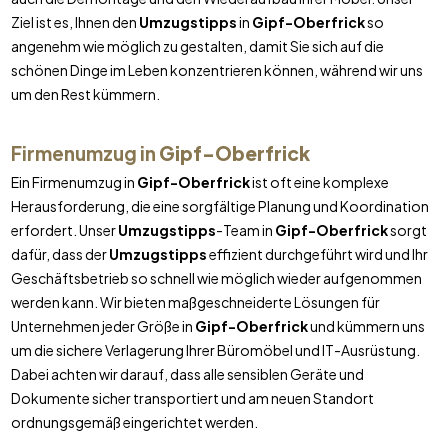
Ziel ist es, Ihnen den
Umzugstipps
in
Gipf-Oberfrick
so
angenehm wie möglich zu gestalten, damit Sie sich auf die
schönen Dinge im Leben konzentrieren können, während wir uns
um den Rest kümmern.
Firmenumzug in
Gipf-Oberfrick
Ein Firmenumzug in
Gipf-Oberfrick
ist oft eine komplexe
Herausforderung, die eine sorgfältige Planung und Koordination
erfordert. Unser
Umzugstipps
-Team in
Gipf-Oberfrick
sorgt
dafür, dass der
Umzugstipps
effizient durchgeführt wird und Ihr
Geschäftsbetrieb so schnell wie möglich wieder aufgenommen
werden kann. Wir bieten maßgeschneiderte Lösungen für
Unternehmen jeder Größe in
Gipf-Oberfrick
und kümmern uns
um die sichere Verlagerung Ihrer Büromöbel und IT-Ausrüstung.
Dabei achten wir darauf, dass alle sensiblen Geräte und
Dokumente sicher transportiert und am neuen Standort
ordnungsgemäß eingerichtet werden.