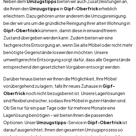
Neben dem
Umzugstipps
bieten wir auch Zusatzleistungen an,
die Ihnen den
Umzugstipps
in
Gipf-Oberfrick
erheblich
erleichtern. Dazu gehören unter anderem die Umzugsreinigung,
bei der wir uns um die gründliche Reinigung Ihrer alten Wohnung in
Gipf-Oberfrick
kümmern, damit diese in einwandfreiem
Zustand übergeben werden kann. Zudem bieten wir eine
fachgerechte Entsorgung an, wenn Sie alte Möbel oder nicht mehr
benötigte Gegenstände loswerden möchten. Unsere
umweltgerechte Entsorgung sorgt dafür, dass alle Gegenstände
entsprechend den gesetzlichen Vorgaben entsorgt werden.
Darüber hinaus bieten wir Ihnen die Möglichkeit, Ihre Möbel
vorübergehend zu lagern, falls Ihr neues Zuhause in
Gipf-
Oberfrick
noch nicht bezugsbereit ist. Unsere Lagerlösungen
sind flexibel und sicher, sodass Ihre Möbel in guten Händen sind.
Ob Sie nur für ein paar Tage oder für mehrere Monate eine
Lagerlösung benötigen – wir bieten Ihnen die passenden
Optionen. Unser
Umzugstipps
-Service in
Gipf-Oberfrick
ist
darauf ausgerichtet, Ihnen den gesamten Umzugsprozess so