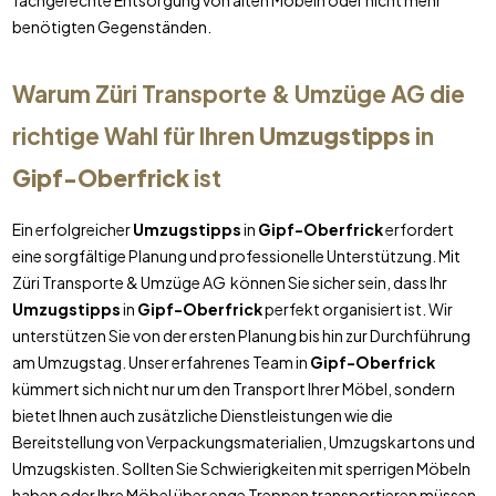
fachgerechte Entsorgung von alten Möbeln oder nicht mehr
benötigten Gegenständen.
Warum Züri Transporte & Umzüge AG die
richtige Wahl für Ihren
Umzugstipps
in
Gipf-Oberfrick
ist
Ein erfolgreicher
Umzugstipps
in
Gipf-Oberfrick
erfordert
eine sorgfältige Planung und professionelle Unterstützung. Mit
Züri Transporte & Umzüge AG können Sie sicher sein, dass Ihr
Umzugstipps
in
Gipf-Oberfrick
perfekt organisiert ist. Wir
unterstützen Sie von der ersten Planung bis hin zur Durchführung
am Umzugstag. Unser erfahrenes Team in
Gipf-Oberfrick
kümmert sich nicht nur um den Transport Ihrer Möbel, sondern
bietet Ihnen auch zusätzliche Dienstleistungen wie die
Bereitstellung von Verpackungsmaterialien, Umzugskartons und
Umzugskisten. Sollten Sie Schwierigkeiten mit sperrigen Möbeln
haben oder Ihre Möbel über enge Treppen transportieren müssen,