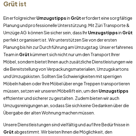
Grüt
ist
Ein erfolgreicher
Umzugstipps
in
Grüt
erfordert eine sorgfältige
Planung und professionelle Unterstützung. Mit Züri Transporte &
Umzüge AG können Sie sicher sein, dass Ihr
Umzugstipps
in
Grüt
perfekt organisiert ist. Wir unterstützen Sie von der ersten
Planung bis hin zur Durchführung am Umzugstag. Unser erfahrenes
Team in
Grüt
kümmert sich nicht nur um den Transport Ihrer
Möbel, sondern bietet Ihnen auch zusätzliche Dienstleistungen wie
die Bereitstellung von Verpackungsmaterialien, Umzugskartons
und Umzugskisten. Sollten Sie Schwierigkeiten mit sperrigen
Möbeln haben oder Ihre Möbel über enge Treppen transportieren
müssen, setzen wir unseren Möbellift ein, um den
Umzugstipps
effizienter und sicherer zu gestalten. Zudem bieten wir auch
Umzugsreinigungen an, sodass Sie sich keine Gedanken über die
Übergabe der alten Wohnung machen müssen.
Unsere Dienstleistungen sind vielfältig und auf Ihre Bedürfnisse in
Grüt
abgestimmt. Wir bieten Ihnen die Möglichkeit, den