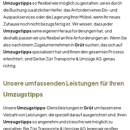
Umzugstipps
so flexibel wie möglich zu gestalten, sei es durch
die Buchung zusätzlicher Helfer, das Anfordern eines Ein- und
Auspackservices oder die Lagerung Ihrer Möbel, wenn Ihr neues
Zuhause noch nicht bezugsfertig ist. Wir wissen, dass jeder
Umzugstipps
seine eigenen Herausforderungen hat, und
deshalb passen wir uns flexibel an Ihre Anforderungen an. Wenn Sie
also nach einem Zügelunternehmen in
Grüt
suchen, das sich auf
Umzugstipps
spezialisiert hat und Ihnen den gesamten Prozess
erleichtert, sind Sie bei Züri Transporte & Umzüge AG genau
richtig.
Unsere umfassenden Leistungen für Ihren
Umzugstipps
Unsere
Umzugstipps
-Dienstleistungen in
Grüt
umfassen eine
Vielzahl von Leistungen, die speziell darauf ausgerichtet sind, Ihren
Umzugstipps
so angenehm und stressfrei wie möglich zu
gestalten. Bei Züri Transporte & Umzüge AG legen wir großen