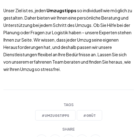
Unser Ziel ist es, jeden
Umzugstipps
so individuell wie möglich zu
gestalten. Daher bieten wir Ihnen eine persönliche Beratung und
Unterstützung bei jedem Schritt des Umzugs. Ob Sie Hilfe bei der
Planung oder Fragen zur Logistik haben – unsere Experten stehen
Ihnen zur Seite. Wir wissen, dass jeder Umzug seine eigenen
Herausforderungen hat, und deshalb passen wir unsere
Dienstleistungen flexibel an Ihre Bedürfnisse an. Lassen Sie sich
von unserem erfahrenen Team beraten und finden Sie heraus, wie
wir Ihren Umzug so stressfrei.
TAGS
#
UMZUGSTIPPS
#
GRÜT
SHARE