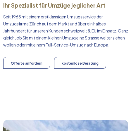
Ihr Spezialist für Umzüge jeglicher Art
Seit 1963 mit einem erstklassigen Umzugsservice der
Umzugsfirma Zürich auf dem Markt und über ein halbes
Jahrhundert für unseren Kunden schweizweit & EU im Einsatz. Ganz
gleich, ob Sie mit einem kleinen Umzug eine Strasse weiter ziehen
wollen oder mit einem Full-Service-Umzug nach
Europa
.
Offerte anfordern
kostenlose Beratung