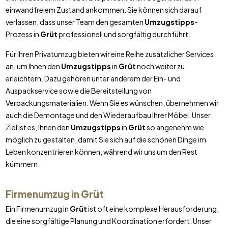
einwandfreiem Zustand ankommen. Sie können sich darauf
verlassen, dass unser Team den gesamten
Umzugstipps
-
Prozess in
Grüt
professionell und sorgfältig durchführt.
Für Ihren Privatumzug bieten wir eine Reihe zusätzlicher Services
an, um Ihnen den
Umzugstipps
in
Grüt
noch weiter zu
erleichtern. Dazu gehören unter anderem der Ein- und
Auspackservice sowie die Bereitstellung von
Verpackungsmaterialien. Wenn Sie es wünschen, übernehmen wir
auch die Demontage und den Wiederaufbau Ihrer Möbel. Unser
Ziel ist es, Ihnen den
Umzugstipps
in
Grüt
so angenehm wie
möglich zu gestalten, damit Sie sich auf die schönen Dinge im
Leben konzentrieren können, während wir uns um den Rest
kümmern.
Firmenumzug in
Grüt
Ein Firmenumzug in
Grüt
ist oft eine komplexe Herausforderung,
die eine sorgfältige Planung und Koordination erfordert. Unser