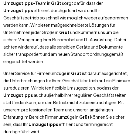
Umzugstipps
-Team in
Grüt
sorgt dafür, dass der
Umzugstipps
effizient durchgeführt wird und Ihr
Geschäftsbetrieb so schnell wie möglich wieder aufgenommen
werden kann. Wir bieten maßgeschneiderte Lösungen für
Unternehmen jeder Größe in
Grüt
und kümmern uns um die
sichere Verlagerung Ihrer Büromöbel und IT-Ausrüstung. Dabei
achten wir darauf, dass alle sensiblen Geräte und Dokumente
sicher transportiert und am neuen Standort ordnungsgemäß
eingerichtet werden.
Unser Service für Firmenumzüge in
Grüt
ist darauf ausgerichtet,
die Unterbrechungen für Ihren Geschäftsbetrieb auf ein Minimum
zu reduzieren. Wir bieten flexible Umzugszeiten, sodass der
Umzugstipps
auch außerhalb Ihrer regulären Geschäftszeiten
stattfinden kann, um den Betrieb nicht zu beeinträchtigen. Mit
unserem professionellen Team und unserer langjährigen
Erfahrung im Bereich Firmenumzüge in
Grüt
können Sie sicher
sein, dass Ihr
Umzugstipps
effizient und termingerecht
durchgeführt wird.