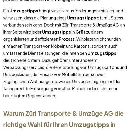
Ein
Umzugstipps
bringt viele Herausforderungen mit sich, und
wir wissen, dass die Planung eines
Umzugstipps
oft mit Stress
verbunden sein kann. Doch mit Züri Transporte & Umzüge AG an
Ihrer Seite wird jeder
Umzugstipps
in
Grüt
zu einem
organisierten und effizienten Prozess. Wir bieten nicht nur den
einfachen Transport von Möbeln und Kartons, sondern auch
umfassende Dienstleistungen, die Ihnen den
Umzugstipps
deutlich erleichtern. Dazu gehören unter anderem
Verpackungsservices, die Bereitstellung von Umzugskartons und
Umzugskisten, der Einsatz von Möbelliften bei schwer
zugänglichen Wohnungen sowie die Umzugsreinigung und die
fachgerechte Entsorgung von alten Möbeln oder nicht mehr
benötigten Gegenständen.
Warum Züri Transporte & Umzüge AG die
richtige Wahl für Ihren
Umzugstipps
in