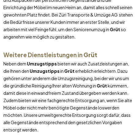
und Auspacken der persönlichen Gegenstände und die
Einrichtung der Möbel im neuen Heim an, damit alles schnell seinen
gewohnten Platz findet. Bei Züri Transporte & Umzüge AG stehen
die Bedürfnisse unserer Kunden immer an erster Stelle, und wir
arbeiten mit viel Feingefühl, um den Seniorenumzug in
Grüt
so
angenehm wie möglich zu gestalten.
Weitere Dienstleistungen in
Grüt
Neben dem
Umzugstipps
bieten wir auch Zusatzleistungen an,
die Ihnen den
Umzugstipps
in
Grüt
erheblich erleichtern. Dazu
gehören unter anderem die Umzugsreinigung, bei der wir uns um
die gründliche Reinigung Ihrer alten Wohnung in
Grüt
kümmern,
damit diese in einwandfreiem Zustand übergeben werden kann.
Zudem bieten wir eine fachgerechte Entsorgung an, wenn Sie alte
Möbel oder nicht mehr benötigte Gegenstände loswerden
möchten. Unsere umweltgerechte Entsorgung sorgt dafür, dass
alle Gegenstände entsprechend den gesetzlichen Vorgaben
entsorgt werden.