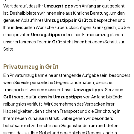
Wert darauf, dass Ihr
Umzugstipps
von Anfang an gut geplant
ist. Deshalb bieten wir Ihnen eine ausführliche Beratung, um den
genauen Ablauf Ihres
Umzugstipps
in
Grüt
zu besprechen und
Ihre individuellen Wünsche zu berücksichtigen. Ganz gleich, ob Sie
einen privaten
Umzugstipps
oder einen Firmenumzug planen –
unser erfahrenes Team in
Grüt
steht Ihnen bei jedem Schritt zur
Seite.
Privatumzug in
Grüt
Ein Privatumzug kann eine anstrengende Aufgabe sein, besonders
wenn Sie viele persönliche Gegenstände haben, die sicher
transportiert werden müssen. Unser
Umzugstipps
-Service in
Grüt
sorgt dafür, dass Ihr
Umzugstipps
von Anfang bis Ende
reibungslos verläuft. Wir übernehmen das Verpacken Ihrer
Habseligkeiten, den sicheren Transport und die Einrichtung in
Ihrem neuen Zuhause in
Grüt
. Dabei gehen wir besonders
behutsam mit zerbrechlichen Gegenständen um und stellen
sicher, dass all Ihre Möbel und persönlichen Gegenstände in