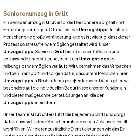
Seniorenumzug in
Grüt
Ein Seniorenumzug in
Grüt
erfordert besondere Sorgfalt und
Einfühlungsvermögen. Oftmals ist der
Umzugstipps
für ältere
Menschen eine große Veränderung, und es ist wichtig, dass dieser
Prozess so stressfrei wie möglich gestaltet wird. Unser
Umzugstipps
-Service in
Grüt
bietet eine einfühlsame und
umfassende Unterstützung, damit der
Umzugstipps
so
reibungslos wie möglich verläuft. Wir übernehmen das Verpacken
und den Transport und sorgen dafür, dass ältere Menschen ihren
Umzugstipps
in
Grüt
in Ruhe genießen können. Dabei gehen wir
besonders auf die individuellen Bedürfnisse unserer Kunden ein
und bieten maßgeschneiderte Lösungen an, die den
Umzugstipps
erleichtern.
Unser Team in
Grüt
unterstützt Sie bei jedem Schritt und sorgt
dafür, dass sich ältere Menschen in ihrem neuen Zuhause schnell
wohlfühlen. Wir bieten zusätzliche Dienstleistungen wie das Ein-