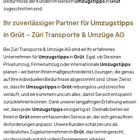
Bedürfnisse der Kunden im Bereich
Umzugstipps
in
Grüt
zugeschnitten sind.
Ihr zuverlässiger Partner für
Umzugstipps
in
Grüt
– Züri Transporte & Umzüge AG
Bei Züri Transporte & Umzüge AG sind wir Ihr erfahrenes
Unternehmen für
Umzugstipps
in
Grüt
. Egal, ob Sie einen
Privatumzug, Firmenumzug oder internationale
Umzugstipps
planen – wir bieten Ihnen maßgeschneiderte Lösungen, die genau
auf Ihre individuellen Bedürfnisse abgestimmt sind. Unser Ziel ist
es, dass Ihr
Umzugstipps
in
Grüt
reibungslos und stressfrei
verläuft, und wir kümmern uns um alles, damit Sie sich entspannt
zurücklehnen können. Dank unserer langjährigen Erfahrung wissen
wir, dass jeder
Umzugstipps
einzigartig ist. Deshalb bieten wir
Ihnen in
Grüt
einen umfassenden Service an, der sich genau Ihren
Anforderungen anpasst. Unsere Kunden schätzen uns als
verlässliches Zügelunternehmen in
Grüt
, das termingerecht,
professionell und mit vollem Engagement arbeitet.