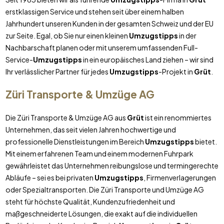
erstklassigen Service und stehen seit über einem halben
Jahrhundert unseren Kunden in der gesamten Schweiz und der EU
zur Seite. Egal, ob Sie nur einen kleinen
Umzugstipps
in der
Nachbarschaft planen oder mit unserem umfassenden Full-
Service-
Umzugstipps
in ein europäisches Land ziehen – wir sind
Ihr verlässlicher Partner für jedes
Umzugstipps
-Projekt in
Grüt
.
Züri Transporte & Umzüge AG
Die Züri Transporte & Umzüge AG aus
Grüt
ist ein renommiertes
Unternehmen, das seit vielen Jahren hochwertige und
professionelle Dienstleistungen im Bereich
Umzugstipps
bietet.
Mit einem erfahrenen Team und einem modernen Fuhrpark
gewährleistet das Unternehmen reibungslose und termingerechte
Abläufe – sei es bei privaten
Umzugstipps
, Firmenverlagerungen
oder Spezialtransporten. Die Züri Transporte und Umzüge AG
steht für höchste Qualität, Kundenzufriedenheit und
maßgeschneiderte Lösungen, die exakt auf die individuellen