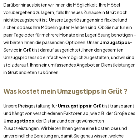
Darüber hinaus bieten wir Ihnen die Möglichkeit, Ihre Möbel
vorübergehend zu lagern, falls Ihr neues Zuhause in
Grüt
noch
nicht bezugsbereit ist. Unsere Lagerlösungen sind flexibel und
sicher, sodass Ihre Möbel in guten Händen sind. Ob Sie nur für ein
paar Tage oder für mehrere Monate eine Lagerlösung benötigen –
wir bieten Ihnen die passenden Optionen. Unser
Umzugstipps
-
Service in
Grüt
ist darauf ausgerichtet, Ihnen den gesamten
Umzugsprozess so einfach wie möglich zu gestalten, und wir sind
stolz darauf, Ihnen ein umfassendes Angebot an Dienstleistungen
in
Grüt
anbieten zu können.
Was kostet mein
Umzugstipps
in
Grüt
?
Unsere Preisgestaltung für
Umzugstipps
in
Grüt
ist transparent
und hängt von verschiedenen Faktoren ab, wie z.B. der Größe des
Umzugstipps
, der Distanz und den gewünschten
Zusatzleistungen. Wir bieten Ihnen gerne eine kostenlose und
unverbindliche Beratung an, damit Sie genau wissen, welche