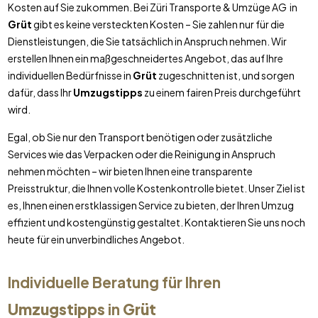
Kosten auf Sie zukommen. Bei Züri Transporte & Umzüge AG in
Grüt
gibt es keine versteckten Kosten – Sie zahlen nur für die
Dienstleistungen, die Sie tatsächlich in Anspruch nehmen. Wir
erstellen Ihnen ein maßgeschneidertes Angebot, das auf Ihre
individuellen Bedürfnisse in
Grüt
zugeschnitten ist, und sorgen
dafür, dass Ihr
Umzugstipps
zu einem fairen Preis durchgeführt
wird.
Egal, ob Sie nur den Transport benötigen oder zusätzliche
Services wie das Verpacken oder die Reinigung in Anspruch
nehmen möchten – wir bieten Ihnen eine transparente
Preisstruktur, die Ihnen volle Kostenkontrolle bietet. Unser Ziel ist
es, Ihnen einen erstklassigen Service zu bieten, der Ihren Umzug
effizient und kostengünstig gestaltet. Kontaktieren Sie uns noch
heute für ein unverbindliches Angebot.
Individuelle Beratung für Ihren
Umzugstipps
in
Grüt