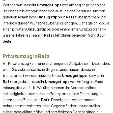
Wert darauf, dass Ihr
Umzugstipps
von Anfang an gut geplant
ist. Deshalb bieten wir Ihnen eine ausführliche Beratung, um den
genauen Ablauf Ihres
Umzugstipps
in
Rafz
zu besprechen und
Ihre individuellen Wünsche zu berücksichtigen. Ganz gleich, ob Sie
einen privaten
Umzugstipps
oder einen Firmenumzug planen –
unser erfahrenes Team in
Rafz
steht Ihnen bei jedem Schritt zur
Seite.
Privatumzug in
Rafz
Ein Privatumzug kann eine anstrengende Aufgabe sein, besonders
wenn Sie viele persönliche Gegenstände haben, die sicher
transportiert werden müssen. Unser
Umzugstipps
-Service in
Rafz
sorgt dafür, dass Ihr
Umzugstipps
von Anfang bis Ende
reibungslos verläuft. Wir übernehmen das Verpacken Ihrer
Habseligkeiten, den sicheren Transport und die Einrichtung in
Ihrem neuen Zuhause in
Rafz
. Dabei gehen wir besonders
behutsam mit zerbrechlichen Gegenständen um und stellen
sicher, dass all Ihre Möbel und persönlichen Gegenstände in