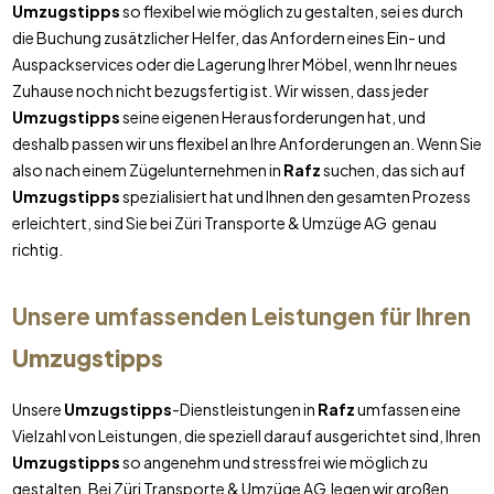
Umzugstipps
so flexibel wie möglich zu gestalten, sei es durch
die Buchung zusätzlicher Helfer, das Anfordern eines Ein- und
Auspackservices oder die Lagerung Ihrer Möbel, wenn Ihr neues
Zuhause noch nicht bezugsfertig ist. Wir wissen, dass jeder
Umzugstipps
seine eigenen Herausforderungen hat, und
deshalb passen wir uns flexibel an Ihre Anforderungen an. Wenn Sie
also nach einem Zügelunternehmen in
Rafz
suchen, das sich auf
Umzugstipps
spezialisiert hat und Ihnen den gesamten Prozess
erleichtert, sind Sie bei Züri Transporte & Umzüge AG genau
richtig.
Unsere umfassenden Leistungen für Ihren
Umzugstipps
Unsere
Umzugstipps
-Dienstleistungen in
Rafz
umfassen eine
Vielzahl von Leistungen, die speziell darauf ausgerichtet sind, Ihren
Umzugstipps
so angenehm und stressfrei wie möglich zu
gestalten. Bei Züri Transporte & Umzüge AG legen wir großen