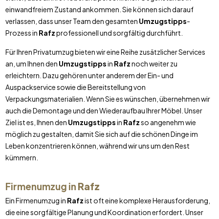
einwandfreiem Zustand ankommen. Sie können sich darauf
verlassen, dass unser Team den gesamten
Umzugstipps
-
Prozess in
Rafz
professionell und sorgfältig durchführt.
Für Ihren Privatumzug bieten wir eine Reihe zusätzlicher Services
an, um Ihnen den
Umzugstipps
in
Rafz
noch weiter zu
erleichtern. Dazu gehören unter anderem der Ein- und
Auspackservice sowie die Bereitstellung von
Verpackungsmaterialien. Wenn Sie es wünschen, übernehmen wir
auch die Demontage und den Wiederaufbau Ihrer Möbel. Unser
Ziel ist es, Ihnen den
Umzugstipps
in
Rafz
so angenehm wie
möglich zu gestalten, damit Sie sich auf die schönen Dinge im
Leben konzentrieren können, während wir uns um den Rest
kümmern.
Firmenumzug in
Rafz
Ein Firmenumzug in
Rafz
ist oft eine komplexe Herausforderung,
die eine sorgfältige Planung und Koordination erfordert. Unser