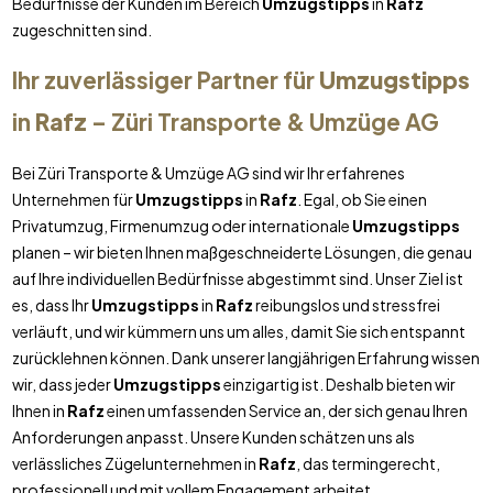
Bedürfnisse der Kunden im Bereich
Umzugstipps
in
Rafz
zugeschnitten sind.
Ihr zuverlässiger Partner für
Umzugstipps
in
Rafz
– Züri Transporte & Umzüge AG
Bei Züri Transporte & Umzüge AG sind wir Ihr erfahrenes
Unternehmen für
Umzugstipps
in
Rafz
. Egal, ob Sie einen
Privatumzug, Firmenumzug oder internationale
Umzugstipps
planen – wir bieten Ihnen maßgeschneiderte Lösungen, die genau
auf Ihre individuellen Bedürfnisse abgestimmt sind. Unser Ziel ist
es, dass Ihr
Umzugstipps
in
Rafz
reibungslos und stressfrei
verläuft, und wir kümmern uns um alles, damit Sie sich entspannt
zurücklehnen können. Dank unserer langjährigen Erfahrung wissen
wir, dass jeder
Umzugstipps
einzigartig ist. Deshalb bieten wir
Ihnen in
Rafz
einen umfassenden Service an, der sich genau Ihren
Anforderungen anpasst. Unsere Kunden schätzen uns als
verlässliches Zügelunternehmen in
Rafz
, das termingerecht,
professionell und mit vollem Engagement arbeitet.