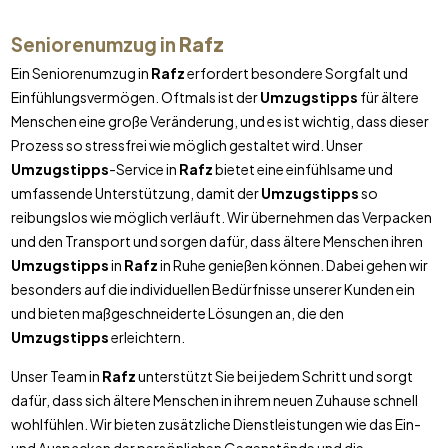
Seniorenumzug in
Rafz
Ein Seniorenumzug in
Rafz
erfordert besondere Sorgfalt und
Einfühlungsvermögen. Oftmals ist der
Umzugstipps
für ältere
Menschen eine große Veränderung, und es ist wichtig, dass dieser
Prozess so stressfrei wie möglich gestaltet wird. Unser
Umzugstipps
-Service in
Rafz
bietet eine einfühlsame und
umfassende Unterstützung, damit der
Umzugstipps
so
reibungslos wie möglich verläuft. Wir übernehmen das Verpacken
und den Transport und sorgen dafür, dass ältere Menschen ihren
Umzugstipps
in
Rafz
in Ruhe genießen können. Dabei gehen wir
besonders auf die individuellen Bedürfnisse unserer Kunden ein
und bieten maßgeschneiderte Lösungen an, die den
Umzugstipps
erleichtern.
Unser Team in
Rafz
unterstützt Sie bei jedem Schritt und sorgt
dafür, dass sich ältere Menschen in ihrem neuen Zuhause schnell
wohlfühlen. Wir bieten zusätzliche Dienstleistungen wie das Ein-