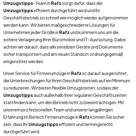
Umzugstipps
-Team in
Rafz
sorgt dafür, dass der
Umzugstipps
effizient durchgeführt wird und Ihr
Geschäftsbetrieb so schnell wie möglich wieder aufgenommen
werden kann. Wir bieten maßgeschneiderte Lösungen für
Unternehmen jeder Größe in
Rafz
und kümmern uns um die
sichere Verlagerung Ihrer Büromöbel und IT-Ausrüstung. Dabei
achten wir darauf, dass alle sensiblen Geräte und Dokumente
sicher transportiert und am neuen Standort ordnungsgemäß
eingerichtet werden.
Unser Service für Firmenumzüge in
Rafz
ist darauf ausgerichtet,
die Unterbrechungen für Ihren Geschäftsbetrieb auf ein Minimum
zu reduzieren. Wir bieten flexible Umzugszeiten, sodass der
Umzugstipps
auch außerhalb Ihrer regulären Geschäftszeiten
stattfinden kann, um den Betrieb nicht zu beeinträchtigen. Mit
unserem professionellen Team und unserer langjährigen
Erfahrung im Bereich Firmenumzüge in
Rafz
können Sie sicher
sein, dass Ihr
Umzugstipps
effizient und termingerecht
durchgeführt wird.