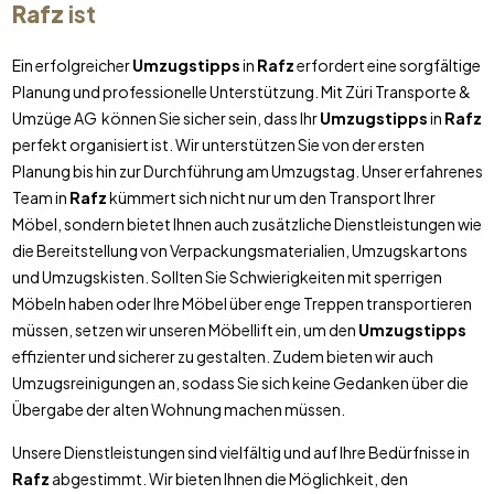
Rafz
ist
Ein erfolgreicher
Umzugstipps
in
Rafz
erfordert eine sorgfältige
Planung und professionelle Unterstützung. Mit Züri Transporte &
Umzüge AG können Sie sicher sein, dass Ihr
Umzugstipps
in
Rafz
perfekt organisiert ist. Wir unterstützen Sie von der ersten
Planung bis hin zur Durchführung am Umzugstag. Unser erfahrenes
Team in
Rafz
kümmert sich nicht nur um den Transport Ihrer
Möbel, sondern bietet Ihnen auch zusätzliche Dienstleistungen wie
die Bereitstellung von Verpackungsmaterialien, Umzugskartons
und Umzugskisten. Sollten Sie Schwierigkeiten mit sperrigen
Möbeln haben oder Ihre Möbel über enge Treppen transportieren
müssen, setzen wir unseren Möbellift ein, um den
Umzugstipps
effizienter und sicherer zu gestalten. Zudem bieten wir auch
Umzugsreinigungen an, sodass Sie sich keine Gedanken über die
Übergabe der alten Wohnung machen müssen.
Unsere Dienstleistungen sind vielfältig und auf Ihre Bedürfnisse in
Rafz
abgestimmt. Wir bieten Ihnen die Möglichkeit, den