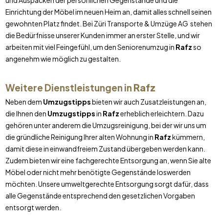
und Auspacken der persönlichen Gegenstände und die
Einrichtung der Möbel im neuen Heim an, damit alles schnell seinen
gewohnten Platz findet. Bei Züri Transporte & Umzüge AG stehen
die Bedürfnisse unserer Kunden immer an erster Stelle, und wir
arbeiten mit viel Feingefühl, um den Seniorenumzug in
Rafz
so
angenehm wie möglich zu gestalten.
Weitere Dienstleistungen in
Rafz
Neben dem
Umzugstipps
bieten wir auch Zusatzleistungen an,
die Ihnen den
Umzugstipps
in
Rafz
erheblich erleichtern. Dazu
gehören unter anderem die Umzugsreinigung, bei der wir uns um
die gründliche Reinigung Ihrer alten Wohnung in
Rafz
kümmern,
damit diese in einwandfreiem Zustand übergeben werden kann.
Zudem bieten wir eine fachgerechte Entsorgung an, wenn Sie alte
Möbel oder nicht mehr benötigte Gegenstände loswerden
möchten. Unsere umweltgerechte Entsorgung sorgt dafür, dass
alle Gegenstände entsprechend den gesetzlichen Vorgaben
entsorgt werden.