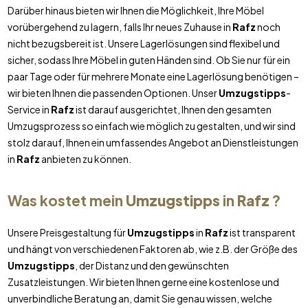
Darüber hinaus bieten wir Ihnen die Möglichkeit, Ihre Möbel
vorübergehend zu lagern, falls Ihr neues Zuhause in
Rafz
noch
nicht bezugsbereit ist. Unsere Lagerlösungen sind flexibel und
sicher, sodass Ihre Möbel in guten Händen sind. Ob Sie nur für ein
paar Tage oder für mehrere Monate eine Lagerlösung benötigen –
wir bieten Ihnen die passenden Optionen. Unser
Umzugstipps
-
Service in
Rafz
ist darauf ausgerichtet, Ihnen den gesamten
Umzugsprozess so einfach wie möglich zu gestalten, und wir sind
stolz darauf, Ihnen ein umfassendes Angebot an Dienstleistungen
in
Rafz
anbieten zu können.
Was kostet mein
Umzugstipps
in
Rafz
?
Unsere Preisgestaltung für
Umzugstipps
in
Rafz
ist transparent
und hängt von verschiedenen Faktoren ab, wie z.B. der Größe des
Umzugstipps
, der Distanz und den gewünschten
Zusatzleistungen. Wir bieten Ihnen gerne eine kostenlose und
unverbindliche Beratung an, damit Sie genau wissen, welche