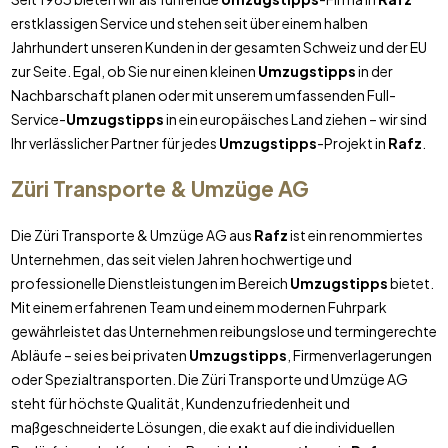
erstklassigen Service und stehen seit über einem halben
Jahrhundert unseren Kunden in der gesamten Schweiz und der EU
zur Seite. Egal, ob Sie nur einen kleinen
Umzugstipps
in der
Nachbarschaft planen oder mit unserem umfassenden Full-
Service-
Umzugstipps
in ein europäisches Land ziehen – wir sind
Ihr verlässlicher Partner für jedes
Umzugstipps
-Projekt in
Rafz
.
Züri Transporte & Umzüge AG
Die Züri Transporte & Umzüge AG aus
Rafz
ist ein renommiertes
Unternehmen, das seit vielen Jahren hochwertige und
professionelle Dienstleistungen im Bereich
Umzugstipps
bietet.
Mit einem erfahrenen Team und einem modernen Fuhrpark
gewährleistet das Unternehmen reibungslose und termingerechte
Abläufe – sei es bei privaten
Umzugstipps
, Firmenverlagerungen
oder Spezialtransporten. Die Züri Transporte und Umzüge AG
steht für höchste Qualität, Kundenzufriedenheit und
maßgeschneiderte Lösungen, die exakt auf die individuellen