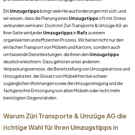
Ein
Umzugstipps
bringt viele Herausforderungen mit sich, und
wir wissen, dass die Planung eines
Umzugstipps
oft mit Stress
verbunden sein kann. Doch mit Züri Transporte & Umzüge AG an
Ihrer Seite wird jeder
Umzugstipps
in
Rafz
zu einem
organisierten und effizienten Prozess. Wir bieten nicht nur den
einfachen Transport von Möbeln und Kartons, sondern auch
umfassende Dienstleistungen, die Ihnen den
Umzugstipps
deutlich erleichtern. Dazu gehören unter anderem
Verpackungsservices, die Bereitstellung von Umzugskartons und
Umzugskisten, der Einsatz von Möbelliften bei schwer
zugänglichen Wohnungen sowie die Umzugsreinigung und die
fachgerechte Entsorgung von alten Möbeln oder nicht mehr
benötigten Gegenständen.
Warum Züri Transporte & Umzüge AG die
richtige Wahl für Ihren
Umzugstipps
in