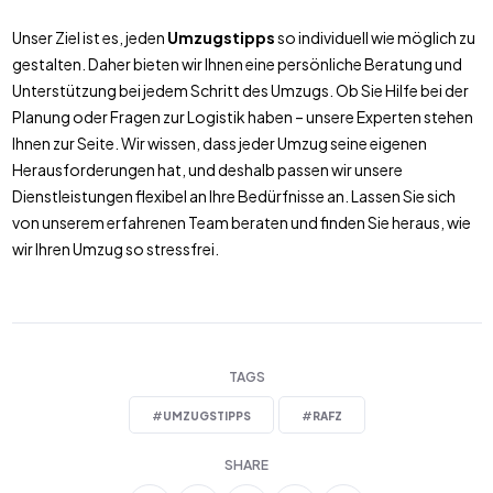
Unser Ziel ist es, jeden
Umzugstipps
so individuell wie möglich zu
gestalten. Daher bieten wir Ihnen eine persönliche Beratung und
Unterstützung bei jedem Schritt des Umzugs. Ob Sie Hilfe bei der
Planung oder Fragen zur Logistik haben – unsere Experten stehen
Ihnen zur Seite. Wir wissen, dass jeder Umzug seine eigenen
Herausforderungen hat, und deshalb passen wir unsere
Dienstleistungen flexibel an Ihre Bedürfnisse an. Lassen Sie sich
von unserem erfahrenen Team beraten und finden Sie heraus, wie
wir Ihren Umzug so stressfrei.
TAGS
#
UMZUGSTIPPS
#
RAFZ
SHARE