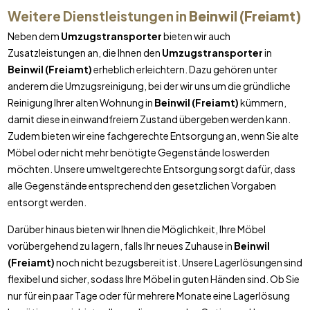
Weitere Dienstleistungen in
Beinwil (Freiamt)
Neben dem
Umzugstransporter
bieten wir auch
Zusatzleistungen an, die Ihnen den
Umzugstransporter
in
Beinwil (Freiamt)
erheblich erleichtern. Dazu gehören unter
anderem die Umzugsreinigung, bei der wir uns um die gründliche
Reinigung Ihrer alten Wohnung in
Beinwil (Freiamt)
kümmern,
damit diese in einwandfreiem Zustand übergeben werden kann.
Zudem bieten wir eine fachgerechte Entsorgung an, wenn Sie alte
Möbel oder nicht mehr benötigte Gegenstände loswerden
möchten. Unsere umweltgerechte Entsorgung sorgt dafür, dass
alle Gegenstände entsprechend den gesetzlichen Vorgaben
entsorgt werden.
Darüber hinaus bieten wir Ihnen die Möglichkeit, Ihre Möbel
vorübergehend zu lagern, falls Ihr neues Zuhause in
Beinwil
(Freiamt)
noch nicht bezugsbereit ist. Unsere Lagerlösungen sind
flexibel und sicher, sodass Ihre Möbel in guten Händen sind. Ob Sie
nur für ein paar Tage oder für mehrere Monate eine Lagerlösung