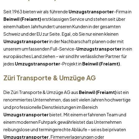
Seit 1963 bieten wir als führende
Umzugstransporter
-Firma in
Beinwil (Freiamt)
erstklassigen Service und stehen seit über
einem halben Jahrhundert unseren Kunden in der gesamten
Schweiz und der EU zur Seite. Egal, ob Sie nur einen kleinen
Umzugstransporter
in der Nachbarschaft planen oder mit
unserem umfassenden Full-Service-
Umzugstransporter
in ein
europäisches Land ziehen – wir sind Ihr verlässlicher Partner für
jedes
Umzugstransporter
-Projekt in
Beinwil (Freiamt)
.
Züri Transporte & Umzüge AG
Die Züri Transporte & Umzüge AG aus
Beinwil (Freiamt)
ist ein
renommiertes Unternehmen, das seit vielen Jahren hochwertige
und professionelle Dienstleistungen im Bereich
Umzugstransporter
bietet. Mit einem erfahrenen Team und
einem modernen Fuhrpark gewährleistet das Unternehmen
reibungslose und termingerechte Abläufe – sei es bei privaten
Umzugstransporter
, Firmenverlagerungen oder