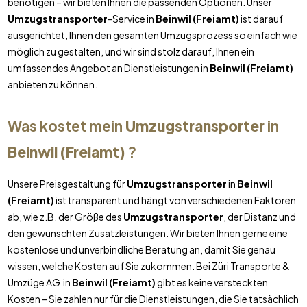
benötigen – wir bieten Ihnen die passenden Optionen. Unser
Umzugstransporter
-Service in
Beinwil (Freiamt)
ist darauf
ausgerichtet, Ihnen den gesamten Umzugsprozess so einfach wie
möglich zu gestalten, und wir sind stolz darauf, Ihnen ein
umfassendes Angebot an Dienstleistungen in
Beinwil (Freiamt)
anbieten zu können.
Was kostet mein
Umzugstransporter
in
Beinwil (Freiamt)
?
Unsere Preisgestaltung für
Umzugstransporter
in
Beinwil
(Freiamt)
ist transparent und hängt von verschiedenen Faktoren
ab, wie z.B. der Größe des
Umzugstransporter
, der Distanz und
den gewünschten Zusatzleistungen. Wir bieten Ihnen gerne eine
kostenlose und unverbindliche Beratung an, damit Sie genau
wissen, welche Kosten auf Sie zukommen. Bei Züri Transporte &
Umzüge AG in
Beinwil (Freiamt)
gibt es keine versteckten
Kosten – Sie zahlen nur für die Dienstleistungen, die Sie tatsächlich