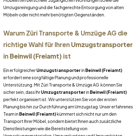
Möbelliften bei schwer zugänglichen Wohnungen sowie die
Umzugsreinigung und die fachgerechte Entsorgung von alten
Möbeln oder nicht mehr benötigten Gegenständen.
Warum Züri Transporte & Umzüge AG die
richtige Wahl für Ihren
Umzugstransporter
in
Beinwil (Freiamt)
ist
Ein erfolgreicher
Umzugstransporter
in
Beinwil (Freiamt)
erfordert eine sorgfältige Planung und professionelle
Unterstützung. Mit Züri Transporte & Umzüge AG können Sie
sicher sein, dass Ihr
Umzugstransporter
in
Beinwil (Freiamt)
perfekt organisiert ist. Wir unterstützen Sie von der ersten
Planung bis hin zur Durchführung am Umzugstag. Unser erfahrenes
Team in
Beinwil (Freiamt)
kümmert sich nicht nur um den
Transport Ihrer Möbel, sondern bietet Ihnen auch zusätzliche
Dienstleistungen wie die Bereitstellung von
Verpackungsmaterialien, Umzugskartons und Umzugskisten.