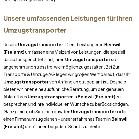
Unsere umfassenden Leistungen für Ihren
Umzugstransporter
Unsere
Umzugstransporter
-Dienstleistungen in
Beinwil
(Freiamt)
umfassen eine Vielzahl von Leistungen, die speziell
darauf ausgerichtet sind, Ihren
Umzugstransporter
so
angenehm und stressfrei wie möglich zu gestalten. Bei Züri
Transporte & Umzüge AG legen wir großen Wert darauf, dass Ihr
Umzugstransporter
von Anfang an gut geplant ist. Deshalb
bieten wir Ihnen eine ausführliche Beratung, um den genauen
Ablauf Ihres
Umzugstransporter
in
Beinwil (Freiamt)
zu
besprechen und Ihre individuellen Wünsche zu berücksichtigen.
Ganz gleich, ob Sie einen privaten
Umzugstransporter
oder
einen Firmenumzug planen – unser erfahrenes Team in
Beinwil
(Freiamt)
steht Ihnen bei jedem Schritt zur Seite.