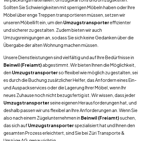
Sollten Sie Schwierigkeiten mit sperrigen Möbeln haben oder Ihre
Möbel über enge Treppen transportieren müssen, setzen wir
unseren Möbellift ein, um den
Umzugstransporter
effizienter
und sicherer zu gestalten. Zudem bieten wir auch
Umzugsreinigungen an, sodass Sie sich keine Gedanken über die
Übergabe der alten Wohnung machen müssen.
Unsere Dienstleistungen sind vielfältig und auf Ihre Bedürfnisse in
Beinwil (Freiamt)
abgestimmt. Wir bieten Ihnen die Möglichkeit,
den
Umzugstransporter
so flexibel wie möglich zu gestalten, sei
es durch die Buchung zusätzlicher Helfer, das Anfordern eines Ein-
und Auspackservices oder die Lagerung Ihrer Möbel, wenn Ihr
neues Zuhause noch nicht bezugsfertig ist. Wir wissen, dass jeder
Umzugstransporter
seine eigenen Herausforderungen hat, und
deshalb passen wir uns flexibel an Ihre Anforderungen an. Wenn Sie
also nach einem Zügelunternehmen in
Beinwil (Freiamt)
suchen,
das sich auf
Umzugstransporter
spezialisiert hat und Ihnen den
gesamten Prozess erleichtert, sind Sie bei Züri Transporte &
Umzüge AG genau richtig.