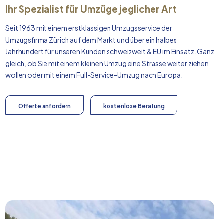
Ihr Spezialist für Umzüge jeglicher Art
Seit 1963 mit einem erstklassigen Umzugsservice der
Umzugsfirma Zürich auf dem Markt und über ein halbes
Jahrhundert für unseren Kunden schweizweit & EU im Einsatz. Ganz
gleich, ob Sie mit einem kleinen Umzug eine Strasse weiter ziehen
wollen oder mit einem Full-Service-Umzug nach
Europa
.
Offerte anfordern
kostenlose Beratung