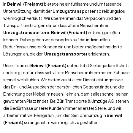
in
Beinwil (Freiamt)
bietet eine einfühlsame und umfassende
Unterstützung, damit der
Umzugstransporter
so reibungslos
wie möglich verläuft. Wir übernehmen das Verpacken und den
Transport und sorgen dafür, dass ältere Menschen ihren
Umzugstransporter
in
Beinwil (Freiamt)
in Ruhe genießen
können. Dabei gehen wir besonders auf die individuellen
Bedürfnisse unserer Kunden ein und bieten maßgeschneiderte
Lösungen an, die den
Umzugstransporter
erleichtern.
Unser Team in
Beinwil (Freiamt)
unterstützt Sie bei jedem Schritt
und sorgt dafür, dass sich ältere Menschen in ihrem neuen Zuhause
schnell wohlfühlen. Wir bieten zusätzliche Dienstleistungen wie
das Ein- und Auspacken der persönlichen Gegenstände und die
Einrichtung der Möbel im neuen Heim an, damit alles schnell seinen
gewohnten Platz findet. Bei Züri Transporte & Umzüge AG stehen
die Bedürfnisse unserer Kunden immer an erster Stelle, und wir
arbeiten mit viel Feingefühl, um den Seniorenumzug in
Beinwil
(Freiamt)
so angenehm wie möglich zu gestalten.