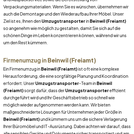
Verpackungsmaterialien. Wenn Sie es wünschen, übernehmen wir
auch die Demontage und den Wiederaufbau Ihrer Möbel. Unser
Ziel ist es, Ihnen den
Umzugstransporter
in
Beinwil (Freiamt)
so angenehm wie möglich zu gestalten, damit Sie sich auf die
schönen Dinge im Leben konzentrieren können, während wir uns
um den Rest kümmern.
Firmenumzug in
Beinwil (Freiamt)
Ein Firmenumzug in
Beinwil (Freiamt)
ist oft eine komplexe
Herausforderung, die eine sorgfältige Planung und Koordination
erfordert. Unser
Umzugstransporter
-Team in
Beinwil
(Freiamt)
sorgt dafür, dass der
Umzugstransporter
effizient
durchgeführt wird und Ihr Geschäftsbetrieb so schnell wie
möglich wieder aufgenommen werden kann. Wir bieten
maßgeschneiderte Lösungen für Unternehmen jeder Größe in
Beinwil (Freiamt)
und kümmern uns um die sichere Verlagerung
Ihrer Büromöbel und IT-Ausrüstung. Dabei achten wir darauf, dass
alle sensiblen Geräte und Dokumente sicher transportiert und am