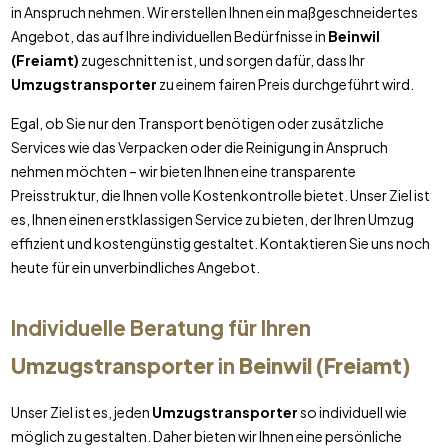
in Anspruch nehmen. Wir erstellen Ihnen ein maßgeschneidertes
Angebot, das auf Ihre individuellen Bedürfnisse in
Beinwil
(Freiamt)
zugeschnitten ist, und sorgen dafür, dass Ihr
Umzugstransporter
zu einem fairen Preis durchgeführt wird.
Egal, ob Sie nur den Transport benötigen oder zusätzliche
Services wie das Verpacken oder die Reinigung in Anspruch
nehmen möchten – wir bieten Ihnen eine transparente
Preisstruktur, die Ihnen volle Kostenkontrolle bietet. Unser Ziel ist
es, Ihnen einen erstklassigen Service zu bieten, der Ihren Umzug
effizient und kostengünstig gestaltet. Kontaktieren Sie uns noch
heute für ein unverbindliches Angebot.
Individuelle Beratung für Ihren
Umzugstransporter
in
Beinwil (Freiamt)
Unser Ziel ist es, jeden
Umzugstransporter
so individuell wie
möglich zu gestalten. Daher bieten wir Ihnen eine persönliche