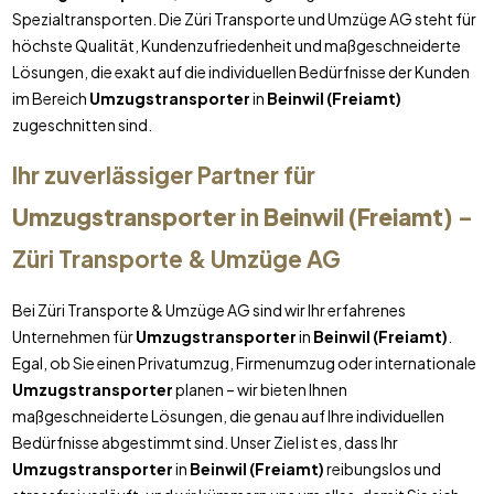
Spezialtransporten. Die Züri Transporte und Umzüge AG steht für
höchste Qualität, Kundenzufriedenheit und maßgeschneiderte
Lösungen, die exakt auf die individuellen Bedürfnisse der Kunden
im Bereich
Umzugstransporter
in
Beinwil (Freiamt)
zugeschnitten sind.
Ihr zuverlässiger Partner für
Umzugstransporter
in
Beinwil (Freiamt)
–
Züri Transporte & Umzüge AG
Bei Züri Transporte & Umzüge AG sind wir Ihr erfahrenes
Unternehmen für
Umzugstransporter
in
Beinwil (Freiamt)
.
Egal, ob Sie einen Privatumzug, Firmenumzug oder internationale
Umzugstransporter
planen – wir bieten Ihnen
maßgeschneiderte Lösungen, die genau auf Ihre individuellen
Bedürfnisse abgestimmt sind. Unser Ziel ist es, dass Ihr
Umzugstransporter
in
Beinwil (Freiamt)
reibungslos und