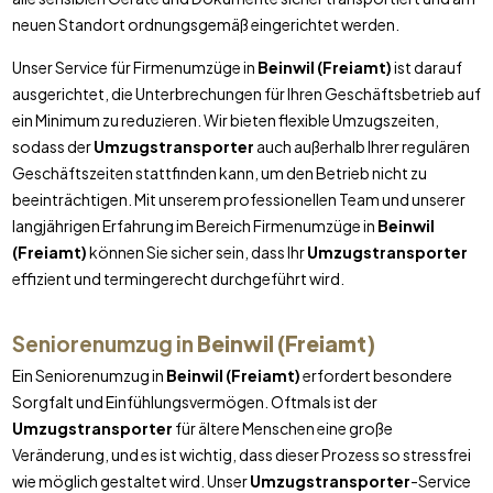
neuen Standort ordnungsgemäß eingerichtet werden.
Unser Service für Firmenumzüge in
Beinwil (Freiamt)
ist darauf
ausgerichtet, die Unterbrechungen für Ihren Geschäftsbetrieb auf
ein Minimum zu reduzieren. Wir bieten flexible Umzugszeiten,
sodass der
Umzugstransporter
auch außerhalb Ihrer regulären
Geschäftszeiten stattfinden kann, um den Betrieb nicht zu
beeinträchtigen. Mit unserem professionellen Team und unserer
langjährigen Erfahrung im Bereich Firmenumzüge in
Beinwil
(Freiamt)
können Sie sicher sein, dass Ihr
Umzugstransporter
effizient und termingerecht durchgeführt wird.
Seniorenumzug in
Beinwil (Freiamt)
Ein Seniorenumzug in
Beinwil (Freiamt)
erfordert besondere
Sorgfalt und Einfühlungsvermögen. Oftmals ist der
Umzugstransporter
für ältere Menschen eine große
Veränderung, und es ist wichtig, dass dieser Prozess so stressfrei
wie möglich gestaltet wird. Unser
Umzugstransporter
-Service