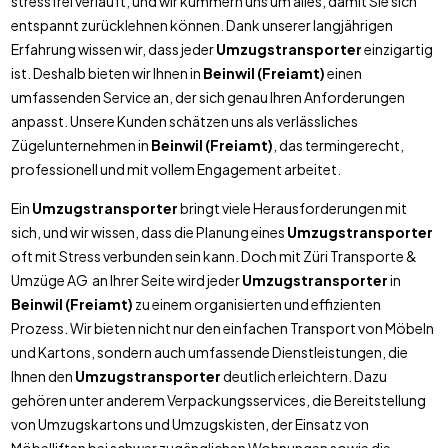
stressfrei verläuft, und wir kümmern uns um alles, damit Sie sich
entspannt zurücklehnen können. Dank unserer langjährigen
Erfahrung wissen wir, dass jeder
Umzugstransporter
einzigartig
ist. Deshalb bieten wir Ihnen in
Beinwil (Freiamt)
einen
umfassenden Service an, der sich genau Ihren Anforderungen
anpasst. Unsere Kunden schätzen uns als verlässliches
Zügelunternehmen in
Beinwil (Freiamt)
, das termingerecht,
professionell und mit vollem Engagement arbeitet.
Ein
Umzugstransporter
bringt viele Herausforderungen mit
sich, und wir wissen, dass die Planung eines
Umzugstransporter
oft mit Stress verbunden sein kann. Doch mit Züri Transporte &
Umzüge AG an Ihrer Seite wird jeder
Umzugstransporter
in
Beinwil (Freiamt)
zu einem organisierten und effizienten
Prozess. Wir bieten nicht nur den einfachen Transport von Möbeln
und Kartons, sondern auch umfassende Dienstleistungen, die
Ihnen den
Umzugstransporter
deutlich erleichtern. Dazu
gehören unter anderem Verpackungsservices, die Bereitstellung
von Umzugskartons und Umzugskisten, der Einsatz von