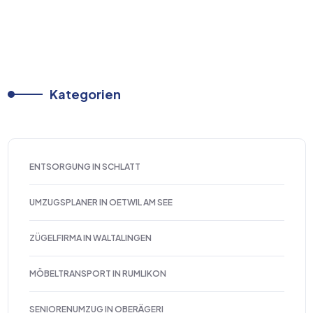
Kategorien
ENTSORGUNG IN SCHLATT
UMZUGSPLANER IN OETWIL AM SEE
ZÜGELFIRMA IN WALTALINGEN
MÖBELTRANSPORT IN RUMLIKON
SENIORENUMZUG IN OBERÄGERI