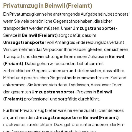
Privatumzug in
Beinwil (Freiamt)
Ein Privatumzug kann eine anstrengende Aufgabe sein, besonders
wenn Sie viele persönliche Gegenstände haben, die sicher
transportiert werden müssen. Unser
Umzugstransporter
-
Service in
Beinwil (Freiamt)
sorgt dafür, dass Ihr
Umzugstransporter
von Anfang bis Ende reibungslos verläuft.
Wir übernehmen das Verpacken Ihrer Habseligkeiten, den sicheren
Transport und die Einrichtung in Ihrem neuen Zuhause in
Beinwil
(Freiamt)
. Dabei gehen wir besonders behutsam mit
zerbrechlichen Gegenständen um und stellen sicher, dass all Ihre
Möbel und persönlichen Gegenstände in einwandfreiem Zustand
ankommen. Sie können sich darauf verlassen, dass unser Team
den gesamten
Umzugstransporter
-Prozess in
Beinwil
(Freiamt)
professionell und sorgfältig durchführt.
Für Ihren Privatumzug bieten wir eine Reihe zusätzlicher Services
an, um Ihnen den
Umzugstransporter
in
Beinwil (Freiamt)
noch weiter zu erleichtern. Dazu gehören unter anderem der Ein-
und Auspackservice sowie die Bereitstellung von