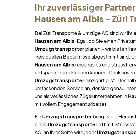
Ihr zuverlässiger Partner
Hausen am Albis
– Züri 
Bei Züri Transporte & Umzüge AG sind wir Ih
Hausen am Albis
. Egal, ob Sie einen Privat
Umzugstransporter
planen – wir bieten Ih
individuellen Bedürfnisse abgestimmt sind. Uns
Hausen am Albis
reibungslos und stressfrei v
entspannt zurücklehnen können. Dank unserer 
Umzugstransporter
einzigartig ist. Deshalb
umfassenden Service an, der sich genau Ihr
uns als verlässliches Zügelunternehmen in
Ha
mit vollem Engagement arbeitet.
Ein
Umzugstransporter
bringt viele Heraus
eines
Umzugstransporter
oft mit Stress v
AG an Ihrer Seite wird jeder
Umzugstranspo