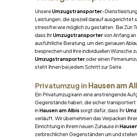
Unsere
Umzugstransporter
-Dienstleistun
Leistungen, die speziell darauf ausgerichtet s
stressfrei wie möglich zu gestalten. Bei Zür
dass Ihr
Umzugstransporter
von Anfang an g
ausführliche Beratung, um den genauen Ablau
besprechen und Ihre individuellen Wünsche zu
Umzugstransporter
oder einen Firmenumzu
steht Ihnen bei jedem Schritt zur Seite.
Privatumzug in
Hausen am Al
Ein Privatumzug kann eine anstrengende Aufg
Gegenstände haben, die sicher transportier
in
Hausen am Albis
sorgt dafür, dass Ihr
Umz
verläuft. Wir übernehmen das Verpacken Ihrer
Einrichtung in Ihrem neuen Zuhause in
Hausen
zerbrechlichen Gegenständen um und stellen s