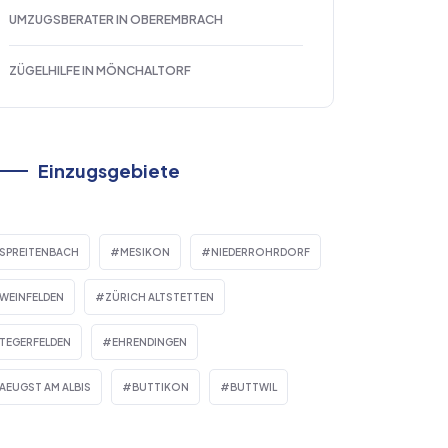
UMZUGSBERATER IN OBEREMBRACH
ZÜGELHILFE IN MÖNCHALTORF
Einzugsgebiete
SPREITENBACH
MESIKON
NIEDERROHRDORF
WEINFELDEN
ZÜRICH ALTSTETTEN
TEGERFELDEN
EHRENDINGEN
AEUGST AM ALBIS
BUTTIKON
BUTTWIL