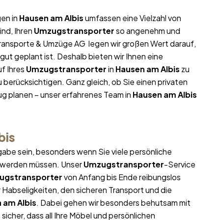
gen in
Hausen am Albis
umfassen eine Vielzahl von
ind, Ihren
Umzugstransporter
so angenehm und
i Transporte & Umzüge AG legen wir großen Wert darauf,
ut geplant ist. Deshalb bieten wir Ihnen eine
f Ihres
Umzugstransporter
in
Hausen am Albis
zu
 berücksichtigen. Ganz gleich, ob Sie einen privaten
g planen – unser erfahrenes Team in
Hausen am Albis
bis
abe sein, besonders wenn Sie viele persönliche
t werden müssen. Unser
Umzugstransporter
-Service
ugstransporter
von Anfang bis Ende reibungslos
 Habseligkeiten, den sicheren Transport und die
 am Albis
. Dabei gehen wir besonders behutsam mit
icher, dass all Ihre Möbel und persönlichen