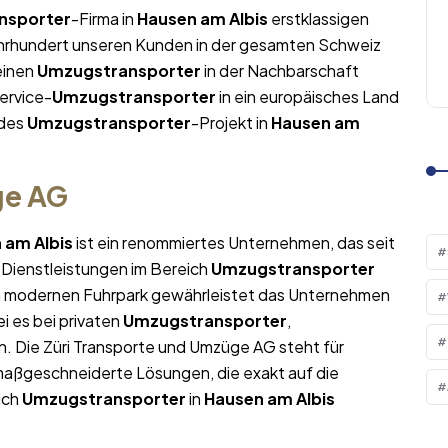
nsporter
-Firma in
Hausen am Albis
erstklassigen
Jahrhundert unseren Kunden in der gesamten Schweiz
leinen
Umzugstransporter
in der Nachbarschaft
ervice-
Umzugstransporter
in ein europäisches Land
edes
Umzugstransporter
-Projekt in
Hausen am
ge AG
 am Albis
ist ein renommiertes Unternehmen, das seit
 Dienstleistungen im Bereich
Umzugstransporter
em modernen Fuhrpark gewährleistet das Unternehmen
i es bei privaten
Umzugstransporter
,
. Die Züri Transporte und Umzüge AG steht für
maßgeschneiderte Lösungen, die exakt auf die
ich
Umzugstransporter
in
Hausen am Albis