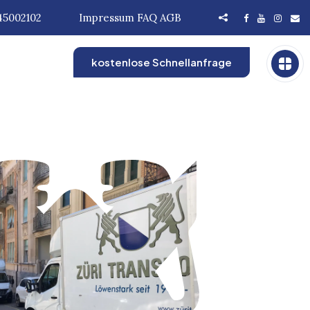
45002102
Impressum
FAQ
AGB
kostenlose Schnellanfrage