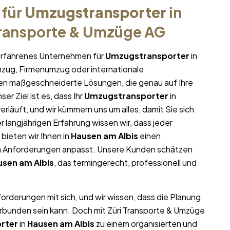
 für
Umzugstransporter
in
Transporte & Umzüge AG
r erfahrenes Unternehmen für
Umzugstransporter
in
umzug, Firmenumzug oder internationale
nen maßgeschneiderte Lösungen, die genau auf Ihre
er Ziel ist es, dass Ihr
Umzugstransporter
in
erläuft, und wir kümmern uns um alles, damit Sie sich
langjährigen Erfahrung wissen wir, dass jeder
 bieten wir Ihnen in
Hausen am Albis
einen
en Anforderungen anpasst. Unsere Kunden schätzen
usen am Albis
, das termingerecht, professionell und
forderungen mit sich, und wir wissen, dass die Planung
erbunden sein kann. Doch mit Züri Transporte & Umzüge
rter
in
Hausen am Albis
zu einem organisierten und