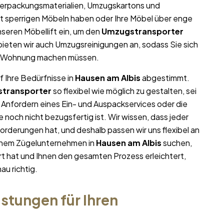
 Verpackungsmaterialien, Umzugskartons und
it sperrigen Möbeln haben oder Ihre Möbel über enge
seren Möbellift ein, um den
Umzugstransporter
 bieten wir auch Umzugsreinigungen an, sodass Sie sich
en Wohnung machen müssen.
f Ihre Bedürfnisse in
Hausen am Albis
abgestimmt.
transporter
so flexibel wie möglich zu gestalten, sei
s Anfordern eines Ein- und Auspackservices oder die
noch nicht bezugsfertig ist. Wir wissen, dass jeder
rderungen hat, und deshalb passen wir uns flexibel an
einem Zügelunternehmen in
Hausen am Albis
suchen,
ert hat und Ihnen den gesamten Prozess erleichtert,
au richtig.
stungen für Ihren