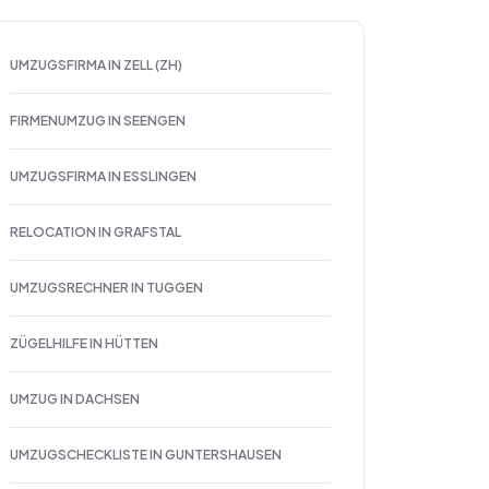
UMZUGSFIRMA IN ZELL (ZH)
FIRMENUMZUG IN SEENGEN
UMZUGSFIRMA IN ESSLINGEN
RELOCATION IN GRAFSTAL
UMZUGSRECHNER IN TUGGEN
ZÜGELHILFE IN HÜTTEN
UMZUG IN DACHSEN
UMZUGSCHECKLISTE IN GUNTERSHAUSEN