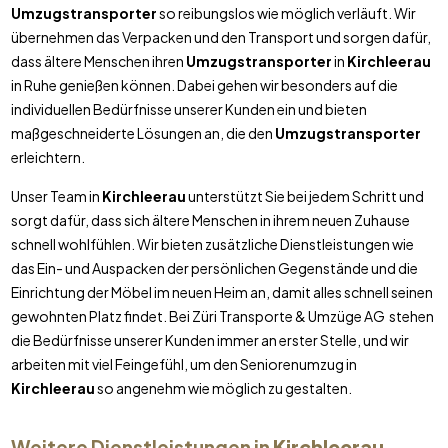
Umzugstransporter
so reibungslos wie möglich verläuft. Wir
übernehmen das Verpacken und den Transport und sorgen dafür,
dass ältere Menschen ihren
Umzugstransporter
in
Kirchleerau
in Ruhe genießen können. Dabei gehen wir besonders auf die
individuellen Bedürfnisse unserer Kunden ein und bieten
maßgeschneiderte Lösungen an, die den
Umzugstransporter
erleichtern.
Unser Team in
Kirchleerau
unterstützt Sie bei jedem Schritt und
sorgt dafür, dass sich ältere Menschen in ihrem neuen Zuhause
schnell wohlfühlen. Wir bieten zusätzliche Dienstleistungen wie
das Ein- und Auspacken der persönlichen Gegenstände und die
Einrichtung der Möbel im neuen Heim an, damit alles schnell seinen
gewohnten Platz findet. Bei Züri Transporte & Umzüge AG stehen
die Bedürfnisse unserer Kunden immer an erster Stelle, und wir
arbeiten mit viel Feingefühl, um den Seniorenumzug in
Kirchleerau
so angenehm wie möglich zu gestalten.
Weitere Dienstleistungen in
Kirchleerau