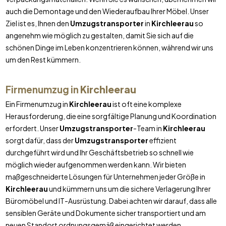
auch die Demontage und den Wiederaufbau Ihrer Möbel. Unser
Ziel ist es, Ihnen den
Umzugstransporter
in
Kirchleerau
so
angenehm wie möglich zu gestalten, damit Sie sich auf die
schönen Dinge im Leben konzentrieren können, während wir uns
um den Rest kümmern.
Firmenumzug in
Kirchleerau
Ein Firmenumzug in
Kirchleerau
ist oft eine komplexe
Herausforderung, die eine sorgfältige Planung und Koordination
erfordert. Unser
Umzugstransporter
-Team in
Kirchleerau
sorgt dafür, dass der
Umzugstransporter
effizient
durchgeführt wird und Ihr Geschäftsbetrieb so schnell wie
möglich wieder aufgenommen werden kann. Wir bieten
maßgeschneiderte Lösungen für Unternehmen jeder Größe in
Kirchleerau
und kümmern uns um die sichere Verlagerung Ihrer
Büromöbel und IT-Ausrüstung. Dabei achten wir darauf, dass alle
sensiblen Geräte und Dokumente sicher transportiert und am
neuen Standort ordnungsgemäß eingerichtet werden.