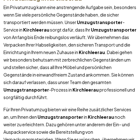
Ein Privatumzug kann eine anstrengende Aufgabe sein, besonders
wenn Sie viele persönliche Gegenstände haben, die sicher
transportiert werden müssen. Unser
Umzugstransporter
-
Service in
Kirchleerau
sorgt dafür, dass Ihr
Umzugstransporter
von Anfang bis Ende reibungslos verläuft. Wir übernehmen das
Verpacken Ihrer Habseligkeiten, den sicheren Transport und die
Einrichtung in Ihrem neuen Zuhause in
Kirchleerau
. Dabei gehen
wir besonders behutsam mit zerbrechlichen Gegenständen um
und stellen sicher, dass all Ihre Möbel und persönlichen
Gegenstände in einwandfreiem Zustand ankommen. Sie können
sich darauf verlassen, dass unser Team den gesamten
Umzugstransporter
-Prozess in
Kirchleerau
professionell und
sorgfältig durchführt.
Für Ihren Privatumzug bieten wir eine Reihe zusätzlicher Services
an, um Ihnen den
Umzugstransporter
in
Kirchleerau
noch
weiter zu erleichtern. Dazu gehören unter anderem der Ein- und
Auspackservice sowie die Bereitstellung von
Verpackungsmaterialien. Wenn Sie es wünschen, übernehmen wir