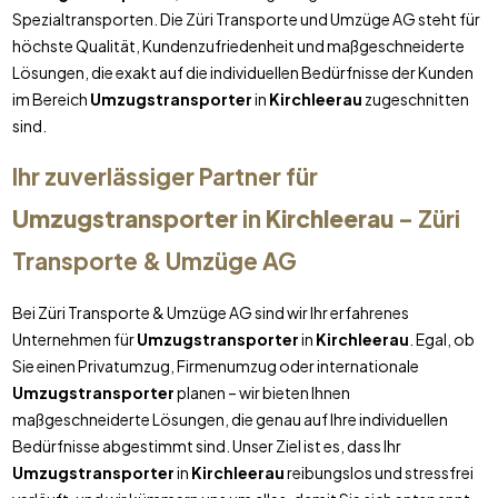
Spezialtransporten. Die Züri Transporte und Umzüge AG steht für
höchste Qualität, Kundenzufriedenheit und maßgeschneiderte
Lösungen, die exakt auf die individuellen Bedürfnisse der Kunden
im Bereich
Umzugstransporter
in
Kirchleerau
zugeschnitten
sind.
Ihr zuverlässiger Partner für
Umzugstransporter
in
Kirchleerau
– Züri
Transporte & Umzüge AG
Bei Züri Transporte & Umzüge AG sind wir Ihr erfahrenes
Unternehmen für
Umzugstransporter
in
Kirchleerau
. Egal, ob
Sie einen Privatumzug, Firmenumzug oder internationale
Umzugstransporter
planen – wir bieten Ihnen
maßgeschneiderte Lösungen, die genau auf Ihre individuellen
Bedürfnisse abgestimmt sind. Unser Ziel ist es, dass Ihr
Umzugstransporter
in
Kirchleerau
reibungslos und stressfrei