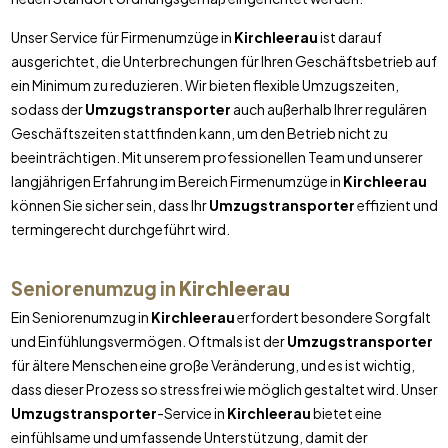
Unser Service für Firmenumzüge in
Kirchleerau
ist darauf
ausgerichtet, die Unterbrechungen für Ihren Geschäftsbetrieb auf
ein Minimum zu reduzieren. Wir bieten flexible Umzugszeiten,
sodass der
Umzugstransporter
auch außerhalb Ihrer regulären
Geschäftszeiten stattfinden kann, um den Betrieb nicht zu
beeinträchtigen. Mit unserem professionellen Team und unserer
langjährigen Erfahrung im Bereich Firmenumzüge in
Kirchleerau
können Sie sicher sein, dass Ihr
Umzugstransporter
effizient und
termingerecht durchgeführt wird.
Seniorenumzug in
Kirchleerau
Ein Seniorenumzug in
Kirchleerau
erfordert besondere Sorgfalt
und Einfühlungsvermögen. Oftmals ist der
Umzugstransporter
für ältere Menschen eine große Veränderung, und es ist wichtig,
dass dieser Prozess so stressfrei wie möglich gestaltet wird. Unser
Umzugstransporter
-Service in
Kirchleerau
bietet eine
einfühlsame und umfassende Unterstützung, damit der