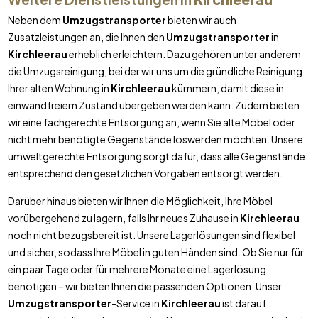
Neben dem
Umzugstransporter
bieten wir auch
Zusatzleistungen an, die Ihnen den
Umzugstransporter
in
Kirchleerau
erheblich erleichtern. Dazu gehören unter anderem
die Umzugsreinigung, bei der wir uns um die gründliche Reinigung
Ihrer alten Wohnung in
Kirchleerau
kümmern, damit diese in
einwandfreiem Zustand übergeben werden kann. Zudem bieten
wir eine fachgerechte Entsorgung an, wenn Sie alte Möbel oder
nicht mehr benötigte Gegenstände loswerden möchten. Unsere
umweltgerechte Entsorgung sorgt dafür, dass alle Gegenstände
entsprechend den gesetzlichen Vorgaben entsorgt werden.
Darüber hinaus bieten wir Ihnen die Möglichkeit, Ihre Möbel
vorübergehend zu lagern, falls Ihr neues Zuhause in
Kirchleerau
noch nicht bezugsbereit ist. Unsere Lagerlösungen sind flexibel
und sicher, sodass Ihre Möbel in guten Händen sind. Ob Sie nur für
ein paar Tage oder für mehrere Monate eine Lagerlösung
benötigen – wir bieten Ihnen die passenden Optionen. Unser
Umzugstransporter
-Service in
Kirchleerau
ist darauf