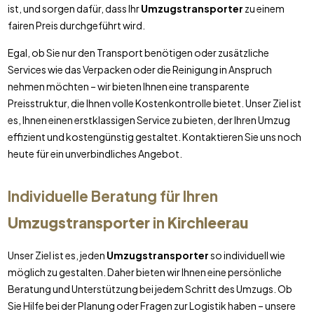
ist, und sorgen dafür, dass Ihr
Umzugstransporter
zu einem
fairen Preis durchgeführt wird.
Egal, ob Sie nur den Transport benötigen oder zusätzliche
Services wie das Verpacken oder die Reinigung in Anspruch
nehmen möchten – wir bieten Ihnen eine transparente
Preisstruktur, die Ihnen volle Kostenkontrolle bietet. Unser Ziel ist
es, Ihnen einen erstklassigen Service zu bieten, der Ihren Umzug
effizient und kostengünstig gestaltet. Kontaktieren Sie uns noch
heute für ein unverbindliches Angebot.
Individuelle Beratung für Ihren
Umzugstransporter
in
Kirchleerau
Unser Ziel ist es, jeden
Umzugstransporter
so individuell wie
möglich zu gestalten. Daher bieten wir Ihnen eine persönliche
Beratung und Unterstützung bei jedem Schritt des Umzugs. Ob
Sie Hilfe bei der Planung oder Fragen zur Logistik haben – unsere