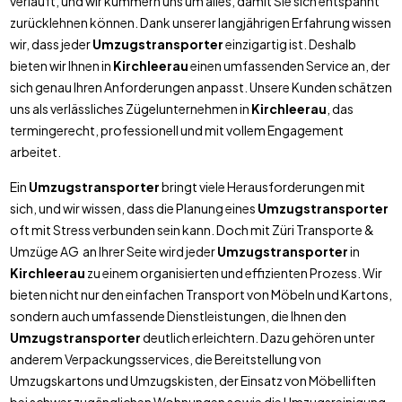
verläuft, und wir kümmern uns um alles, damit Sie sich entspannt
zurücklehnen können. Dank unserer langjährigen Erfahrung wissen
wir, dass jeder
Umzugstransporter
einzigartig ist. Deshalb
bieten wir Ihnen in
Kirchleerau
einen umfassenden Service an, der
sich genau Ihren Anforderungen anpasst. Unsere Kunden schätzen
uns als verlässliches Zügelunternehmen in
Kirchleerau
, das
termingerecht, professionell und mit vollem Engagement
arbeitet.
Ein
Umzugstransporter
bringt viele Herausforderungen mit
sich, und wir wissen, dass die Planung eines
Umzugstransporter
oft mit Stress verbunden sein kann. Doch mit Züri Transporte &
Umzüge AG an Ihrer Seite wird jeder
Umzugstransporter
in
Kirchleerau
zu einem organisierten und effizienten Prozess. Wir
bieten nicht nur den einfachen Transport von Möbeln und Kartons,
sondern auch umfassende Dienstleistungen, die Ihnen den
Umzugstransporter
deutlich erleichtern. Dazu gehören unter
anderem Verpackungsservices, die Bereitstellung von
Umzugskartons und Umzugskisten, der Einsatz von Möbelliften