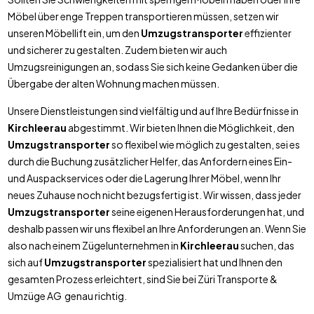
Möbel über enge Treppen transportieren müssen, setzen wir
unseren Möbellift ein, um den
Umzugstransporter
effizienter
und sicherer zu gestalten. Zudem bieten wir auch
Umzugsreinigungen an, sodass Sie sich keine Gedanken über die
Übergabe der alten Wohnung machen müssen.
Unsere Dienstleistungen sind vielfältig und auf Ihre Bedürfnisse in
Kirchleerau
abgestimmt. Wir bieten Ihnen die Möglichkeit, den
Umzugstransporter
so flexibel wie möglich zu gestalten, sei es
durch die Buchung zusätzlicher Helfer, das Anfordern eines Ein-
und Auspackservices oder die Lagerung Ihrer Möbel, wenn Ihr
neues Zuhause noch nicht bezugsfertig ist. Wir wissen, dass jeder
Umzugstransporter
seine eigenen Herausforderungen hat, und
deshalb passen wir uns flexibel an Ihre Anforderungen an. Wenn Sie
also nach einem Zügelunternehmen in
Kirchleerau
suchen, das
sich auf
Umzugstransporter
spezialisiert hat und Ihnen den
gesamten Prozess erleichtert, sind Sie bei Züri Transporte &
Umzüge AG genau richtig.