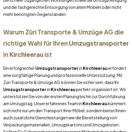
bei schwer zugänglichen Wohnungen sowie die Umzugsreinigung
und die fachgerechte Entsorgung von alten Möbeln oder nicht
mehr benötigten Gegenständen.
Warum Züri Transporte & Umzüge AG die
richtige Wahl für Ihren
Umzugstransporter
in
Kirchleerau
ist
Ein erfolgreicher
Umzugstransporter
in
Kirchleerau
erfordert
eine sorgfältige Planung und professionelle Unterstützung. Mit
Züri Transporte & Umzüge AG können Sie sicher sein, dass Ihr
Umzugstransporter
in
Kirchleerau
perfekt organisiert ist. Wir
unterstützen Sie von der ersten Planung bis hin zur Durchführung
am Umzugstag. Unser erfahrenes Team in
Kirchleerau
kümmert
sich nicht nur um den Transport Ihrer Möbel, sondern bietet Ihnen
auch zusätzliche Dienstleistungen wie die Bereitstellung von
Verpackungsmaterialien, Umzugskartons und Umzugskisten.
Sollten Sie Schwierigkeiten mit sperrigen Möbeln haben oder Ihre