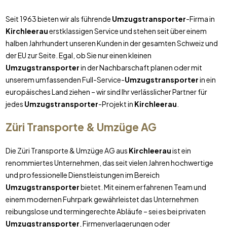
Seit 1963 bieten wir als führende
Umzugstransporter
-Firma in
Kirchleerau
erstklassigen Service und stehen seit über einem
halben Jahrhundert unseren Kunden in der gesamten Schweiz und
der EU zur Seite. Egal, ob Sie nur einen kleinen
Umzugstransporter
in der Nachbarschaft planen oder mit
unserem umfassenden Full-Service-
Umzugstransporter
in ein
europäisches Land ziehen – wir sind Ihr verlässlicher Partner für
jedes
Umzugstransporter
-Projekt in
Kirchleerau
.
Züri Transporte & Umzüge AG
Die Züri Transporte & Umzüge AG aus
Kirchleerau
ist ein
renommiertes Unternehmen, das seit vielen Jahren hochwertige
und professionelle Dienstleistungen im Bereich
Umzugstransporter
bietet. Mit einem erfahrenen Team und
einem modernen Fuhrpark gewährleistet das Unternehmen
reibungslose und termingerechte Abläufe – sei es bei privaten
Umzugstransporter
, Firmenverlagerungen oder