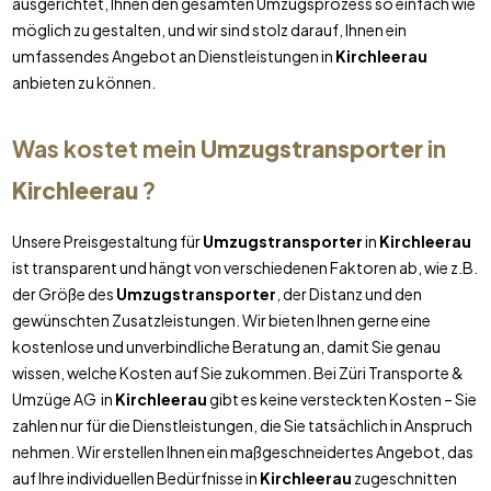
ausgerichtet, Ihnen den gesamten Umzugsprozess so einfach wie
möglich zu gestalten, und wir sind stolz darauf, Ihnen ein
umfassendes Angebot an Dienstleistungen in
Kirchleerau
anbieten zu können.
Was kostet mein
Umzugstransporter
in
Kirchleerau
?
Unsere Preisgestaltung für
Umzugstransporter
in
Kirchleerau
ist transparent und hängt von verschiedenen Faktoren ab, wie z.B.
der Größe des
Umzugstransporter
, der Distanz und den
gewünschten Zusatzleistungen. Wir bieten Ihnen gerne eine
kostenlose und unverbindliche Beratung an, damit Sie genau
wissen, welche Kosten auf Sie zukommen. Bei Züri Transporte &
Umzüge AG in
Kirchleerau
gibt es keine versteckten Kosten – Sie
zahlen nur für die Dienstleistungen, die Sie tatsächlich in Anspruch
nehmen. Wir erstellen Ihnen ein maßgeschneidertes Angebot, das
auf Ihre individuellen Bedürfnisse in
Kirchleerau
zugeschnitten