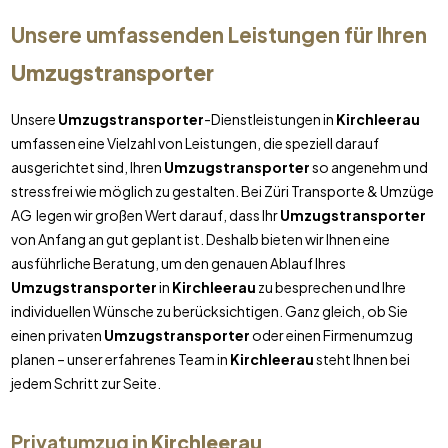
Unsere umfassenden Leistungen für Ihren
Umzugstransporter
Unsere
Umzugstransporter
-Dienstleistungen in
Kirchleerau
umfassen eine Vielzahl von Leistungen, die speziell darauf
ausgerichtet sind, Ihren
Umzugstransporter
so angenehm und
stressfrei wie möglich zu gestalten. Bei Züri Transporte & Umzüge
AG legen wir großen Wert darauf, dass Ihr
Umzugstransporter
von Anfang an gut geplant ist. Deshalb bieten wir Ihnen eine
ausführliche Beratung, um den genauen Ablauf Ihres
Umzugstransporter
in
Kirchleerau
zu besprechen und Ihre
individuellen Wünsche zu berücksichtigen. Ganz gleich, ob Sie
einen privaten
Umzugstransporter
oder einen Firmenumzug
planen – unser erfahrenes Team in
Kirchleerau
steht Ihnen bei
jedem Schritt zur Seite.
Privatumzug in
Kirchleerau