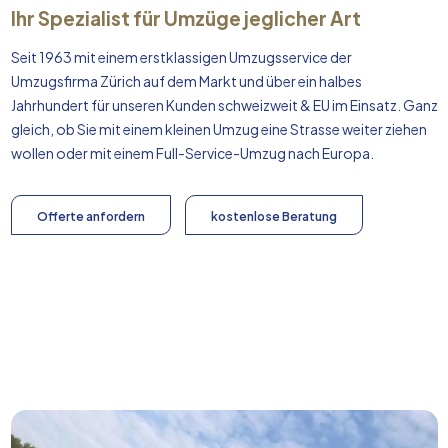
Ihr Spezialist für Umzüge jeglicher Art
Seit 1963 mit einem erstklassigen Umzugsservice der
Umzugsfirma Zürich auf dem Markt und über ein halbes
Jahrhundert für unseren Kunden schweizweit & EU im Einsatz. Ganz
gleich, ob Sie mit einem kleinen Umzug eine Strasse weiter ziehen
wollen oder mit einem Full-Service-Umzug nach
Europa
.
Offerte anfordern
kostenlose Beratung