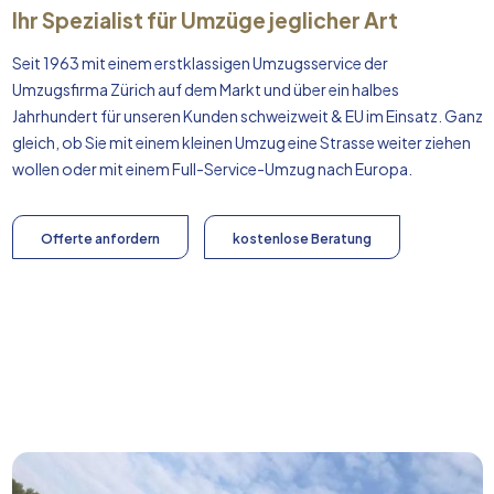
Ihr Spezialist für Umzüge jeglicher Art
Seit 1963 mit einem erstklassigen Umzugsservice der
Umzugsfirma Zürich auf dem Markt und über ein halbes
Jahrhundert für unseren Kunden schweizweit & EU im Einsatz. Ganz
gleich, ob Sie mit einem kleinen Umzug eine Strasse weiter ziehen
wollen oder mit einem Full-Service-Umzug nach
Europa
.
Offerte anfordern
kostenlose Beratung