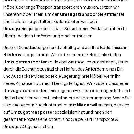
Möbel über enge Treppen transportieren müssen, setzen wir
unseren Möbellift ein, um den
Umzugstransporter
effizienter
und sicherer zu gestalten. Zudem bieten wir auch
Umzugsreinigungen an, sodass Sie sich keine Gedanken über die
Übergabe der alten Wohnung machen müssen.
Unsere Dienstleistungen sind vielfältig und auf Ihre Bedürfnisse in
Niederwil
abgestimmt. Wir bieten Ihnen die Möglichkeit, den
Umzugstransporter
so flexibel wie möglich zu gestalten, sei es
durch die Buchung zusätzlicher Helfer, das Anfordern eines Ein-
und Auspackservices oder die Lagerung Ihrer Möbel, wenn Ihr
neues Zuhause noch nicht bezugsfertig ist. Wir wissen, dass jeder
Umzugstransporter
seine eigenen Herausforderungen hat, und
deshalb passen wir uns flexibel an Ihre Anforderungen an. Wenn Sie
also nach einem Zügelunternehmen in
Niederwil
suchen, das sich
auf
Umzugstransporter
spezialisiert hat und Ihnen den
gesamten Prozess erleichtert, sind Sie bei Züri Transporte &
Umzüge AG genau richtig.