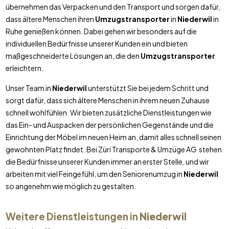
übernehmen das Verpacken und den Transport und sorgen dafür,
dass ältere Menschen ihren
Umzugstransporter
in
Niederwil
in
Ruhe genießen können. Dabei gehen wir besonders auf die
individuellen Bedürfnisse unserer Kunden ein und bieten
maßgeschneiderte Lösungen an, die den
Umzugstransporter
erleichtern.
Unser Team in
Niederwil
unterstützt Sie bei jedem Schritt und
sorgt dafür, dass sich ältere Menschen in ihrem neuen Zuhause
schnell wohlfühlen. Wir bieten zusätzliche Dienstleistungen wie
das Ein- und Auspacken der persönlichen Gegenstände und die
Einrichtung der Möbel im neuen Heim an, damit alles schnell seinen
gewohnten Platz findet. Bei Züri Transporte & Umzüge AG stehen
die Bedürfnisse unserer Kunden immer an erster Stelle, und wir
arbeiten mit viel Feingefühl, um den Seniorenumzug in
Niederwil
so angenehm wie möglich zu gestalten.
Weitere Dienstleistungen in
Niederwil