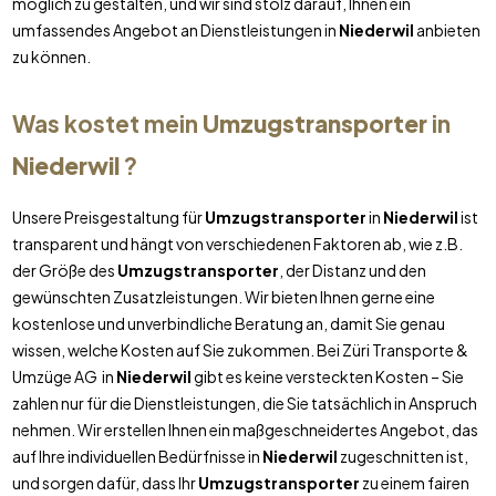
möglich zu gestalten, und wir sind stolz darauf, Ihnen ein
umfassendes Angebot an Dienstleistungen in
Niederwil
anbieten
zu können.
Was kostet mein
Umzugstransporter
in
Niederwil
?
Unsere Preisgestaltung für
Umzugstransporter
in
Niederwil
ist
transparent und hängt von verschiedenen Faktoren ab, wie z.B.
der Größe des
Umzugstransporter
, der Distanz und den
gewünschten Zusatzleistungen. Wir bieten Ihnen gerne eine
kostenlose und unverbindliche Beratung an, damit Sie genau
wissen, welche Kosten auf Sie zukommen. Bei Züri Transporte &
Umzüge AG in
Niederwil
gibt es keine versteckten Kosten – Sie
zahlen nur für die Dienstleistungen, die Sie tatsächlich in Anspruch
nehmen. Wir erstellen Ihnen ein maßgeschneidertes Angebot, das
auf Ihre individuellen Bedürfnisse in
Niederwil
zugeschnitten ist,
und sorgen dafür, dass Ihr
Umzugstransporter
zu einem fairen