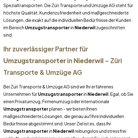
Spezialtransporten. Die Züri Transporte und Umzüge AG steht für
höchste Qualität, Kundenzufriedenheit und maßgeschneiderte
Lösungen, die exakt auf die individuellen Bedürfnisse der Kunden
im Bereich
Umzugstransporter
in
Niederwil
zugeschnitten
sind.
Ihr zuverlässiger Partner für
Umzugstransporter
in
Niederwil
– Züri
Transporte & Umzüge AG
Bei Züri Transporte & Umzüge AG sind wir Ihr erfahrenes
Unternehmen für
Umzugstransporter
in
Niederwil
. Egal, ob Sie
einen Privatumzug, Firmenumzug oder internationale
Umzugstransporter
planen – wir bieten Ihnen
maßgeschneiderte Lösungen, die genau auf Ihre individuellen
Bedürfnisse abgestimmt sind. Unser Ziel ist es, dass Ihr
Umzugstransporter
in
Niederwil
reibungslos und stressfrei