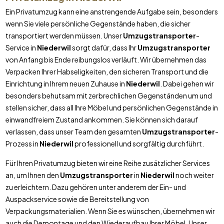
Ein Privatumzug kann eine anstrengende Aufgabe sein, besonders
wenn Sie viele persönliche Gegenstände haben, die sicher
transportiert werden müssen. Unser
Umzugstransporter
-
Service in
Niederwil
sorgt dafür, dass Ihr
Umzugstransporter
von Anfang bis Ende reibungslos verläuft. Wir übernehmen das
Verpacken Ihrer Habseligkeiten, den sicheren Transport und die
Einrichtung in Ihrem neuen Zuhause in
Niederwil
. Dabei gehen wir
besonders behutsam mit zerbrechlichen Gegenständen um und
stellen sicher, dass all Ihre Möbel und persönlichen Gegenstände in
einwandfreiem Zustand ankommen. Sie können sich darauf
verlassen, dass unser Team den gesamten
Umzugstransporter
-
Prozess in
Niederwil
professionell und sorgfältig durchführt.
Für Ihren Privatumzug bieten wir eine Reihe zusätzlicher Services
an, um Ihnen den
Umzugstransporter
in
Niederwil
noch weiter
zu erleichtern. Dazu gehören unter anderem der Ein- und
Auspackservice sowie die Bereitstellung von
Verpackungsmaterialien. Wenn Sie es wünschen, übernehmen wir
auch die Demontage und den Wiederaufbau Ihrer Möbel. Unser