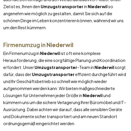
Ziel ist es, Ihnen den
Umzugstransporter
in
Niederwil
so
angenehm wie möglich zu gestalten, damit Sie sich auf die
schönen Dinge im Leben konzentrieren können, während wir uns
um den Rest kümmern.
Firmenumzug in
Niederwil
Ein Firmenumzug in
Niederwil
ist oft eine komplexe
Herausforderung, die eine sorgfältige Planung und Koordination
erfordert. Unser
Umzugstransporter
-Team in
Niederwil
sorgt
dafür, dass der
Umzugstransporter
effizient durchgeführt wird
und Ihr Geschäftsbetrieb so schnell wie möglich wieder
aufgenommen werden kann. Wir bieten maßgeschneiderte
Lösungen für Unternehmen jeder Größe in
Niederwil
und
kümmern uns um die sichere Verlagerung Ihrer Büromöbel und IT-
Ausrüstung. Dabei achten wir darauf, dass alle sensiblen Geräte
und Dokumente sicher transportiert und am neuen Standort
ordnungsgemäß eingerichtet werden.