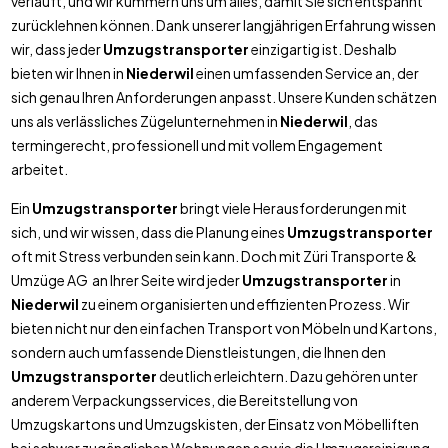
verläuft, und wir kümmern uns um alles, damit Sie sich entspannt
zurücklehnen können. Dank unserer langjährigen Erfahrung wissen
wir, dass jeder
Umzugstransporter
einzigartig ist. Deshalb
bieten wir Ihnen in
Niederwil
einen umfassenden Service an, der
sich genau Ihren Anforderungen anpasst. Unsere Kunden schätzen
uns als verlässliches Zügelunternehmen in
Niederwil
, das
termingerecht, professionell und mit vollem Engagement
arbeitet.
Ein
Umzugstransporter
bringt viele Herausforderungen mit
sich, und wir wissen, dass die Planung eines
Umzugstransporter
oft mit Stress verbunden sein kann. Doch mit Züri Transporte &
Umzüge AG an Ihrer Seite wird jeder
Umzugstransporter
in
Niederwil
zu einem organisierten und effizienten Prozess. Wir
bieten nicht nur den einfachen Transport von Möbeln und Kartons,
sondern auch umfassende Dienstleistungen, die Ihnen den
Umzugstransporter
deutlich erleichtern. Dazu gehören unter
anderem Verpackungsservices, die Bereitstellung von
Umzugskartons und Umzugskisten, der Einsatz von Möbelliften