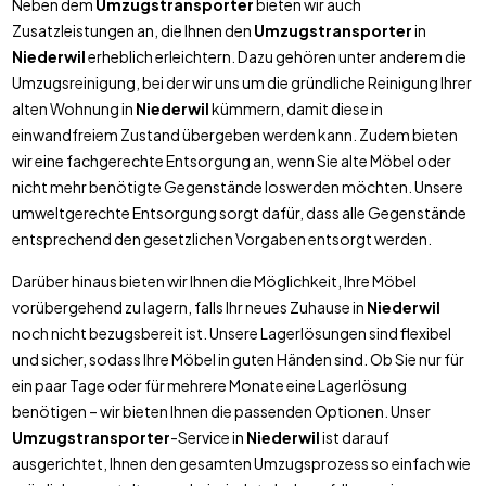
Neben dem
Umzugstransporter
bieten wir auch
Zusatzleistungen an, die Ihnen den
Umzugstransporter
in
Niederwil
erheblich erleichtern. Dazu gehören unter anderem die
Umzugsreinigung, bei der wir uns um die gründliche Reinigung Ihrer
alten Wohnung in
Niederwil
kümmern, damit diese in
einwandfreiem Zustand übergeben werden kann. Zudem bieten
wir eine fachgerechte Entsorgung an, wenn Sie alte Möbel oder
nicht mehr benötigte Gegenstände loswerden möchten. Unsere
umweltgerechte Entsorgung sorgt dafür, dass alle Gegenstände
entsprechend den gesetzlichen Vorgaben entsorgt werden.
Darüber hinaus bieten wir Ihnen die Möglichkeit, Ihre Möbel
vorübergehend zu lagern, falls Ihr neues Zuhause in
Niederwil
noch nicht bezugsbereit ist. Unsere Lagerlösungen sind flexibel
und sicher, sodass Ihre Möbel in guten Händen sind. Ob Sie nur für
ein paar Tage oder für mehrere Monate eine Lagerlösung
benötigen – wir bieten Ihnen die passenden Optionen. Unser
Umzugstransporter
-Service in
Niederwil
ist darauf
ausgerichtet, Ihnen den gesamten Umzugsprozess so einfach wie