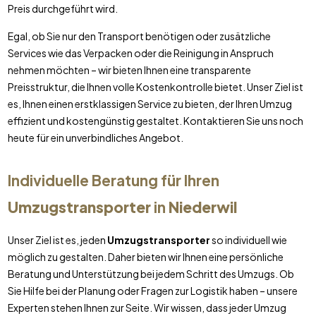
Preis durchgeführt wird.
Egal, ob Sie nur den Transport benötigen oder zusätzliche
Services wie das Verpacken oder die Reinigung in Anspruch
nehmen möchten – wir bieten Ihnen eine transparente
Preisstruktur, die Ihnen volle Kostenkontrolle bietet. Unser Ziel ist
es, Ihnen einen erstklassigen Service zu bieten, der Ihren Umzug
effizient und kostengünstig gestaltet. Kontaktieren Sie uns noch
heute für ein unverbindliches Angebot.
Individuelle Beratung für Ihren
Umzugstransporter
in
Niederwil
Unser Ziel ist es, jeden
Umzugstransporter
so individuell wie
möglich zu gestalten. Daher bieten wir Ihnen eine persönliche
Beratung und Unterstützung bei jedem Schritt des Umzugs. Ob
Sie Hilfe bei der Planung oder Fragen zur Logistik haben – unsere
Experten stehen Ihnen zur Seite. Wir wissen, dass jeder Umzug