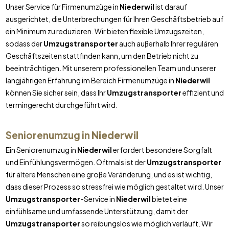
Unser Service für Firmenumzüge in
Niederwil
ist darauf
ausgerichtet, die Unterbrechungen für Ihren Geschäftsbetrieb auf
ein Minimum zu reduzieren. Wir bieten flexible Umzugszeiten,
sodass der
Umzugstransporter
auch außerhalb Ihrer regulären
Geschäftszeiten stattfinden kann, um den Betrieb nicht zu
beeinträchtigen. Mit unserem professionellen Team und unserer
langjährigen Erfahrung im Bereich Firmenumzüge in
Niederwil
können Sie sicher sein, dass Ihr
Umzugstransporter
effizient und
termingerecht durchgeführt wird.
Seniorenumzug in
Niederwil
Ein Seniorenumzug in
Niederwil
erfordert besondere Sorgfalt
und Einfühlungsvermögen. Oftmals ist der
Umzugstransporter
für ältere Menschen eine große Veränderung, und es ist wichtig,
dass dieser Prozess so stressfrei wie möglich gestaltet wird. Unser
Umzugstransporter
-Service in
Niederwil
bietet eine
einfühlsame und umfassende Unterstützung, damit der
Umzugstransporter
so reibungslos wie möglich verläuft. Wir