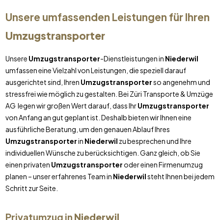
Unsere umfassenden Leistungen für Ihren
Umzugstransporter
Unsere
Umzugstransporter
-Dienstleistungen in
Niederwil
umfassen eine Vielzahl von Leistungen, die speziell darauf
ausgerichtet sind, Ihren
Umzugstransporter
so angenehm und
stressfrei wie möglich zu gestalten. Bei Züri Transporte & Umzüge
AG legen wir großen Wert darauf, dass Ihr
Umzugstransporter
von Anfang an gut geplant ist. Deshalb bieten wir Ihnen eine
ausführliche Beratung, um den genauen Ablauf Ihres
Umzugstransporter
in
Niederwil
zu besprechen und Ihre
individuellen Wünsche zu berücksichtigen. Ganz gleich, ob Sie
einen privaten
Umzugstransporter
oder einen Firmenumzug
planen – unser erfahrenes Team in
Niederwil
steht Ihnen bei jedem
Schritt zur Seite.
Privatumzug in
Niederwil