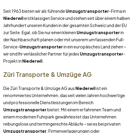
Seit 1963 bieten wir als führende
Umzugstransporter
-Firma in
Niederwil
erstklassigen Service und stehen seit über einem halben
Jahrhundert unseren Kunden in der gesamten Schweiz und der EU
zur Seite. Egal, ob Sie nur einen kleinen
Umzugstransporter
in
der Nachbarschaft planen oder mit unserem umfassenden Full-
Service-
Umzugstransporter
in ein europäisches Land ziehen –
wir sind Ihr verlässlicher Partner für jedes
Umzugstransporter
-
Projekt in
Niederwil
.
Züri Transporte & Umzüge AG
Die Züri Transporte & Umzüge AG aus
Niederwil
ist ein
renommiertes Unternehmen, das seit vielen Jahren hochwertige
und professionelle Dienstleistungen im Bereich
Umzugstransporter
bietet. Mit einem erfahrenen Team und
einem modernen Fuhrpark gewährleistet das Unternehmen
reibungslose und termingerechte Abläufe – sei es bei privaten
Umzugstransporter
, Firmenverlagerungen oder