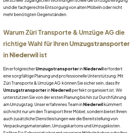
bei schwer zugänglichen Wohnungen sowie die Umzugsreinigung
und die fachgerechte Entsorgung von alten Möbeln oder nicht
mehr benötigten Gegenständen.
Warum Züri Transporte & Umzüge AG die
richtige Wahl für Ihren
Umzugstransporter
in
Niederwil
ist
Ein erfolgreicher
Umzugstransporter
in
Niederwil
erfordert
eine sorgfältige Planung und professionelle Unterstützung. Mit
Züri Transporte & Umzüge AG können Sie sicher sein, dass Ihr
Umzugstransporter
in
Niederwil
perfekt organisiert ist. Wir
unterstützen Sie von der ersten Planung bis hin zur Durchführung
am Umzugstag. Unser erfahrenes Team in
Niederwil
kümmert
sich nicht nur um den Transport Ihrer Möbel, sondern bietet Ihnen
auch zusätzliche Dienstleistungen wie die Bereitstellung von
Verpackungsmaterialien, Umzugskartons und Umzugskisten.
Sollten Sie Schwierigkeiten mit sperrigen Möbeln haben oder Ihre