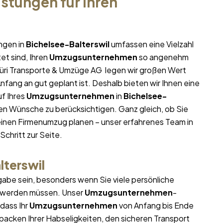
stungen für Ihren
ngen in
Bichelsee-Balterswil
umfassen eine Vielzahl
et sind, Ihren
Umzugsunternehmen
so angenehm
 Züri Transporte & Umzüge AG legen wir großen Wert
nfang an gut geplant ist. Deshalb bieten wir Ihnen eine
f Ihres
Umzugsunternehmen
in
Bichelsee-
len Wünsche zu berücksichtigen. Ganz gleich, ob Sie
inen Firmenumzug planen – unser erfahrenes Team in
Schritt zur Seite.
lterswil
abe sein, besonders wenn Sie viele persönliche
t werden müssen. Unser
Umzugsunternehmen
-
 dass Ihr
Umzugsunternehmen
von Anfang bis Ende
packen Ihrer Habseligkeiten, den sicheren Transport