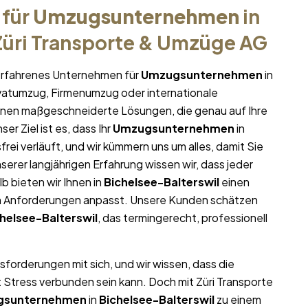
 für
Umzugsunternehmen
in
Züri Transporte & Umzüge AG
r erfahrenes Unternehmen für
Umzugsunternehmen
in
rivatumzug, Firmenumzug oder internationale
Ihnen maßgeschneiderte Lösungen, die genau auf Ihre
er Ziel ist es, dass Ihr
Umzugsunternehmen
in
frei verläuft, und wir kümmern uns um alles, damit Sie
erer langjährigen Erfahrung wissen wir, dass jeder
lb bieten wir Ihnen in
Bichelsee-Balterswil
einen
en Anforderungen anpasst. Unsere Kunden schätzen
helsee-Balterswil
, das termingerecht, professionell
sforderungen mit sich, und wir wissen, dass die
t Stress verbunden sein kann. Doch mit Züri Transporte
gsunternehmen
in
Bichelsee-Balterswil
zu einem