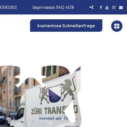
45002102
Impressum
FAQ
AGB
kostenlose Schnellanfrage