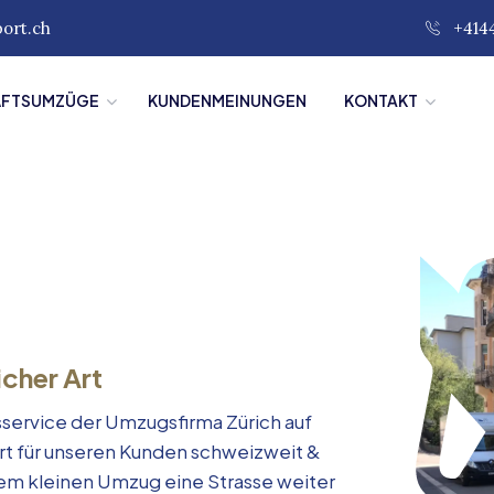
port.ch
+414
ÄFTSUMZÜGE
KUNDENMEINUNGEN
KONTAKT
icher Art
service der Umzugsfirma Zürich auf
rt für unseren Kunden schweizweit &
inem kleinen Umzug eine Strasse weiter