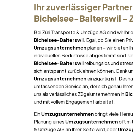
Ihr zuverlässiger Partner
Bichelsee-Balterswil
– 
Bei Züri Transporte & Umzüge AG sind wir Ih
Bichelsee-Balterswil
. Egal, ob Sie einen P
Umzugsunternehmen
planen – wir bieten 
individuellen Bedürfnisse abgestimmt sind. Uns
Bichelsee-Balterswil
reibungslos und stress
sich entspannt zurücklehnen können. Dank uns
Umzugsunternehmen
einzigartig ist. Desha
umfassenden Service an, der sich genau Ihr
uns als verlässliches Zügelunternehmen in
Bic
und mit vollem Engagement arbeitet.
Ein
Umzugsunternehmen
bringt viele Herau
Planung eines
Umzugsunternehmen
oft mi
& Umzüge AG an Ihrer Seite wird jeder
Umzu