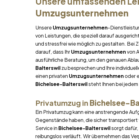
Unsere umfassenden Lei
Umzugsunternehmen
Unsere
Umzugsunternehmen
-Dienstleistu
von Leistungen, die speziell darauf ausgericht
und stressfrei wie möglich zu gestalten. Bei
darauf, dass Ihr
Umzugsunternehmen
von A
ausführliche Beratung, um den genauen Ablau
Balterswil
zu besprechen und Ihre individuel
einen privaten
Umzugsunternehmen
oder e
Bichelsee-Balterswil
steht Ihnen bei jedem 
Privatumzug in
Bichelsee-Ba
Ein Privatumzug kann eine anstrengende Aufg
Gegenstände haben, die sicher transportier
Service in
Bichelsee-Balterswil
sorgt dafür,
reibungslos verläuft. Wir übernehmen das Ver