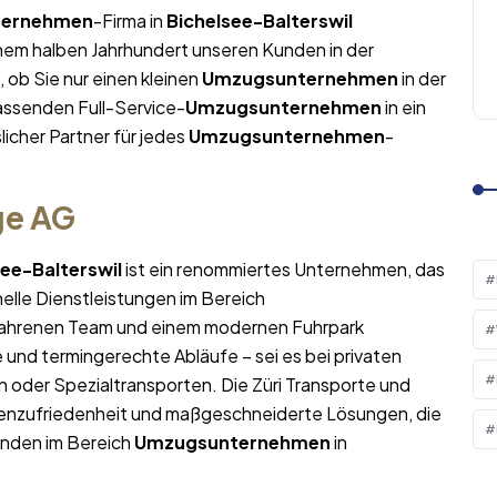
ternehmen
-Firma in
Bichelsee-Balterswil
inem halben Jahrhundert unseren Kunden in der
 ob Sie nur einen kleinen
Umzugsunternehmen
in der
ssenden Full-Service-
Umzugsunternehmen
in ein
licher Partner für jedes
Umzugsunternehmen
-
ge AG
see-Balterswil
ist ein renommiertes Unternehmen, das
nelle Dienstleistungen im Bereich
rfahrenen Team und einem modernen Fuhrpark
und termingerechte Abläufe – sei es bei privaten
n oder Spezialtransporten. Die Züri Transporte und
denzufriedenheit und maßgeschneiderte Lösungen, die
Kunden im Bereich
Umzugsunternehmen
in