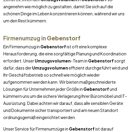
angenehm wie möglich zu gestalten, damit Sie sich auf die
schönen Dinge im Leben konzentrieren können, während wir uns
um den Rest kümmern.
Firmenumzug in
Gebenstorf
Ein Firmenumzug in
Gebenstorf
ist oft eine komplexe
Herausforderung, die eine sorgfältige Planung und Koordination
erfordert. Unser
Umzugsvolumen
-Team in
Gebenstorf
sorgt
dafür, dass der
Umzugsvolumen
effizient durchgeführt wird und
Ihr Geschäftsbetrieb so schnell wie möglich wieder
aufgenommen werden kann. Wir bieten maßgeschneiderte
Lösungen für Unternehmen jeder Größe in
Gebenstorf
und
kümmern uns um die sichere Verlagerung Ihrer Büromöbel und IT-
Ausrüstung. Dabei achten wir darauf, dass alle sensiblen Geräte
und Dokumente sicher transportiert und am neuen Standort
ordnungsgemäß eingerichtet werden.
Unser Service für Firmenumzüge in
Gebenstorf
ist darauf