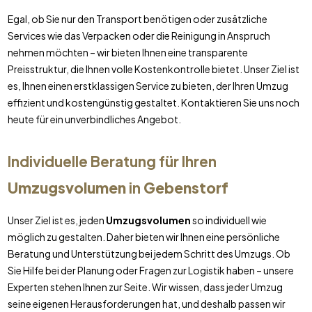
Egal, ob Sie nur den Transport benötigen oder zusätzliche
Services wie das Verpacken oder die Reinigung in Anspruch
nehmen möchten – wir bieten Ihnen eine transparente
Preisstruktur, die Ihnen volle Kostenkontrolle bietet. Unser Ziel ist
es, Ihnen einen erstklassigen Service zu bieten, der Ihren Umzug
effizient und kostengünstig gestaltet. Kontaktieren Sie uns noch
heute für ein unverbindliches Angebot.
Individuelle Beratung für Ihren
Umzugsvolumen
in
Gebenstorf
Unser Ziel ist es, jeden
Umzugsvolumen
so individuell wie
möglich zu gestalten. Daher bieten wir Ihnen eine persönliche
Beratung und Unterstützung bei jedem Schritt des Umzugs. Ob
Sie Hilfe bei der Planung oder Fragen zur Logistik haben – unsere
Experten stehen Ihnen zur Seite. Wir wissen, dass jeder Umzug
seine eigenen Herausforderungen hat, und deshalb passen wir