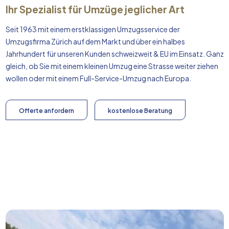
Ihr Spezialist für Umzüge jeglicher Art
Seit 1963 mit einem erstklassigen Umzugsservice der
Umzugsfirma Zürich auf dem Markt und über ein halbes
Jahrhundert für unseren Kunden schweizweit & EU im Einsatz. Ganz
gleich, ob Sie mit einem kleinen Umzug eine Strasse weiter ziehen
wollen oder mit einem Full-Service-Umzug nach
Europa
.
Offerte anfordern
kostenlose Beratung