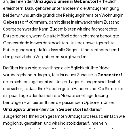
an, die Ihnen den
Umzugsvolumen
in
Gebenstorf
erheblich
erleichtern. Dazu gehören unter anderem die Umzugsreinigung,
bei der wir uns um die gründliche Reinigung Ihrer alten Wohnung in
Gebenstorf
kümmern, damit diese in einwandfreiem Zustand
übergeben werden kann. Zudem bieten wir eine fachgerechte
Entsorgung an, wenn Sie alte Möbel oder nicht mehr benötigte
Gegenstände loswerden möchten. Unsere umweltgerechte
Entsorgung sorgt dafür, dass alle Gegenstände entsprechend
den gesetzlichen Vorgaben entsorgt werden.
Darüber hinaus bieten wir Ihnen die Möglichkeit, Ihre Möbel
vorübergehend zu lagern, falls Ihr neues Zuhause in
Gebenstorf
noch nicht bezugsbereit ist. Unsere Lagerlösungen sind flexibel
und sicher, sodass Ihre Möbel in guten Händen sind. Ob Sie nur für
ein paar Tage oder für mehrere Monate eine Lagerlösung
benötigen – wir bieten Ihnen die passenden Optionen. Unser
Umzugsvolumen
-Service in
Gebenstorf
ist darauf
ausgerichtet, Ihnen den gesamten Umzugsprozess so einfach wie
möglich zu gestalten, und wir sind stolz darauf, Ihnen ein