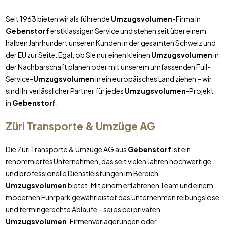
Seit 1963 bieten wir als führende
Umzugsvolumen
-Firma in
Gebenstorf
erstklassigen Service und stehen seit über einem
halben Jahrhundert unseren Kunden in der gesamten Schweiz und
der EU zur Seite. Egal, ob Sie nur einen kleinen
Umzugsvolumen
in
der Nachbarschaft planen oder mit unserem umfassenden Full-
Service-
Umzugsvolumen
in ein europäisches Land ziehen – wir
sind Ihr verlässlicher Partner für jedes
Umzugsvolumen
-Projekt
in
Gebenstorf
.
Züri Transporte & Umzüge AG
Die Züri Transporte & Umzüge AG aus
Gebenstorf
ist ein
renommiertes Unternehmen, das seit vielen Jahren hochwertige
und professionelle Dienstleistungen im Bereich
Umzugsvolumen
bietet. Mit einem erfahrenen Team und einem
modernen Fuhrpark gewährleistet das Unternehmen reibungslose
und termingerechte Abläufe – sei es bei privaten
Umzugsvolumen
, Firmenverlagerungen oder