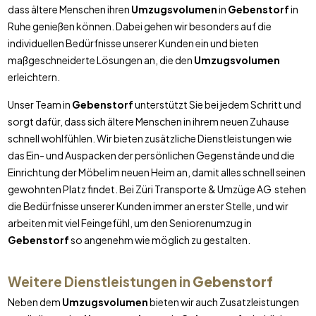
dass ältere Menschen ihren
Umzugsvolumen
in
Gebenstorf
in
Ruhe genießen können. Dabei gehen wir besonders auf die
individuellen Bedürfnisse unserer Kunden ein und bieten
maßgeschneiderte Lösungen an, die den
Umzugsvolumen
erleichtern.
Unser Team in
Gebenstorf
unterstützt Sie bei jedem Schritt und
sorgt dafür, dass sich ältere Menschen in ihrem neuen Zuhause
schnell wohlfühlen. Wir bieten zusätzliche Dienstleistungen wie
das Ein- und Auspacken der persönlichen Gegenstände und die
Einrichtung der Möbel im neuen Heim an, damit alles schnell seinen
gewohnten Platz findet. Bei Züri Transporte & Umzüge AG stehen
die Bedürfnisse unserer Kunden immer an erster Stelle, und wir
arbeiten mit viel Feingefühl, um den Seniorenumzug in
Gebenstorf
so angenehm wie möglich zu gestalten.
Weitere Dienstleistungen in
Gebenstorf
Neben dem
Umzugsvolumen
bieten wir auch Zusatzleistungen