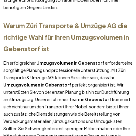
fachgerechte Entsorgung von alten Möbeln oder nicht mehr
benötigten Gegenständen.
Warum Züri Transporte & Umzüge AG die
richtige Wahl für Ihren
Umzugsvolumen
in
Gebenstorf
ist
Ein erfolgreicher
Umzugsvolumen
in
Gebenstorf
erfordert eine
sorgfältige Planung und professionelle Unterstützung. Mit Züri
Transporte & Umzüge AG können Sie sicher sein, dass Ihr
Umzugsvolumen
in
Gebenstorf
perfekt organisiert ist. Wir
unterstützen Sie von der ersten Planung bis hin zur Durchführung
am Umzugstag. Unser erfahrenes Team in
Gebenstorf
kümmert
sich nicht nur um den Transport Ihrer Möbel, sondern bietet Ihnen
auch zusätzliche Dienstleistungen wie die Bereitstellung von
Verpackungsmaterialien, Umzugskartons und Umzugskisten.
Sollten Sie Schwierigkeiten mit sperrigen Möbeln haben oder Ihre
Möbel über enge Treppen transportieren müssen, setzen wir