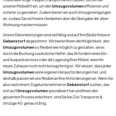
unseren Möbellift ein, um den
Umzugsvolumen
effizienter und
sicherer zu gestalten. Zudem bieten wir auch Umzugsreinigungen
an, sodass Sie sich keine Gedanken über die Übergabe der alten
Wohnung machen müssen.
Unsere Dienstleistungen sind vielfältig und auf Ihre Bedürfnisse in
Gebenstorf
abgestimmt. Wir bieten Ihnen die Möglichkeit, den
Umzugsvolumen
so flexibel wie möglich zu gestalten, sei es
durch die Buchung zusätzlicher Helfer, das Anfordern eines Ein-
und Auspackservices oder die Lagerung Ihrer Möbel, wenn Ihr
neues Zuhause noch nicht bezugsfertig ist. Wir wissen, dass jeder
Umzugsvolumen
seine eigenen Herausforderungen hat, und
deshalb passen wir uns flexibel an Ihre Anforderungen an. Wenn Sie
also nach einem Zügelunternehmen in
Gebenstorf
suchen, das
sich auf
Umzugsvolumen
spezialisiert hat und Ihnen den
gesamten Prozess erleichtert, sind Sie bei Züri Transporte &
Umzüge AG genau richtig.