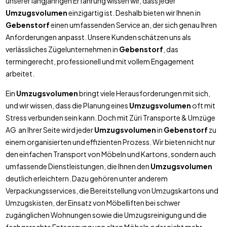
unserer langjährigen Erfahrung wissen wir, dass jeder
Umzugsvolumen
einzigartig ist. Deshalb bieten wir Ihnen in
Gebenstorf
einen umfassenden Service an, der sich genau Ihren
Anforderungen anpasst. Unsere Kunden schätzen uns als
verlässliches Zügelunternehmen in
Gebenstorf
, das
termingerecht, professionell und mit vollem Engagement
arbeitet.
Ein
Umzugsvolumen
bringt viele Herausforderungen mit sich,
und wir wissen, dass die Planung eines
Umzugsvolumen
oft mit
Stress verbunden sein kann. Doch mit Züri Transporte & Umzüge
AG an Ihrer Seite wird jeder
Umzugsvolumen
in
Gebenstorf
zu
einem organisierten und effizienten Prozess. Wir bieten nicht nur
den einfachen Transport von Möbeln und Kartons, sondern auch
umfassende Dienstleistungen, die Ihnen den
Umzugsvolumen
deutlich erleichtern. Dazu gehören unter anderem
Verpackungsservices, die Bereitstellung von Umzugskartons und
Umzugskisten, der Einsatz von Möbelliften bei schwer
zugänglichen Wohnungen sowie die Umzugsreinigung und die