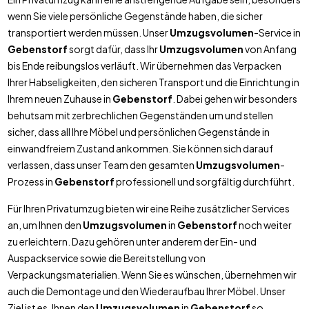
wenn Sie viele persönliche Gegenstände haben, die sicher
transportiert werden müssen. Unser
Umzugsvolumen
-Service in
Gebenstorf
sorgt dafür, dass Ihr
Umzugsvolumen
von Anfang
bis Ende reibungslos verläuft. Wir übernehmen das Verpacken
Ihrer Habseligkeiten, den sicheren Transport und die Einrichtung in
Ihrem neuen Zuhause in
Gebenstorf
. Dabei gehen wir besonders
behutsam mit zerbrechlichen Gegenständen um und stellen
sicher, dass all Ihre Möbel und persönlichen Gegenstände in
einwandfreiem Zustand ankommen. Sie können sich darauf
verlassen, dass unser Team den gesamten
Umzugsvolumen
-
Prozess in
Gebenstorf
professionell und sorgfältig durchführt.
Für Ihren Privatumzug bieten wir eine Reihe zusätzlicher Services
an, um Ihnen den
Umzugsvolumen
in
Gebenstorf
noch weiter
zu erleichtern. Dazu gehören unter anderem der Ein- und
Auspackservice sowie die Bereitstellung von
Verpackungsmaterialien. Wenn Sie es wünschen, übernehmen wir
auch die Demontage und den Wiederaufbau Ihrer Möbel. Unser
Ziel ist es, Ihnen den
Umzugsvolumen
in
Gebenstorf
so