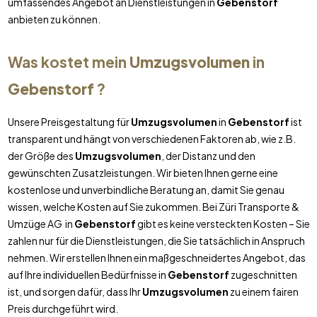
umfassendes Angebot an Dienstleistungen in
Gebenstorf
anbieten zu können.
Was kostet mein
Umzugsvolumen
in
Gebenstorf
?
Unsere Preisgestaltung für
Umzugsvolumen
in
Gebenstorf
ist
transparent und hängt von verschiedenen Faktoren ab, wie z.B.
der Größe des
Umzugsvolumen
, der Distanz und den
gewünschten Zusatzleistungen. Wir bieten Ihnen gerne eine
kostenlose und unverbindliche Beratung an, damit Sie genau
wissen, welche Kosten auf Sie zukommen. Bei Züri Transporte &
Umzüge AG in
Gebenstorf
gibt es keine versteckten Kosten – Sie
zahlen nur für die Dienstleistungen, die Sie tatsächlich in Anspruch
nehmen. Wir erstellen Ihnen ein maßgeschneidertes Angebot, das
auf Ihre individuellen Bedürfnisse in
Gebenstorf
zugeschnitten
ist, und sorgen dafür, dass Ihr
Umzugsvolumen
zu einem fairen
Preis durchgeführt wird.