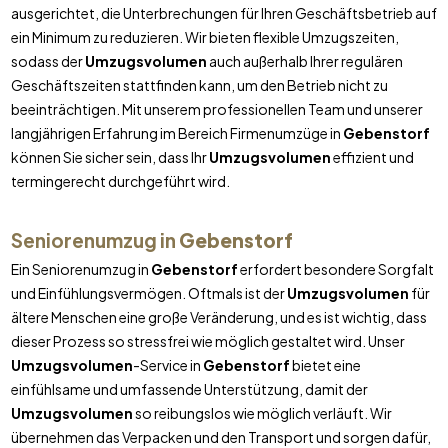
ausgerichtet, die Unterbrechungen für Ihren Geschäftsbetrieb auf
ein Minimum zu reduzieren. Wir bieten flexible Umzugszeiten,
sodass der
Umzugsvolumen
auch außerhalb Ihrer regulären
Geschäftszeiten stattfinden kann, um den Betrieb nicht zu
beeinträchtigen. Mit unserem professionellen Team und unserer
langjährigen Erfahrung im Bereich Firmenumzüge in
Gebenstorf
können Sie sicher sein, dass Ihr
Umzugsvolumen
effizient und
termingerecht durchgeführt wird.
Seniorenumzug in
Gebenstorf
Ein Seniorenumzug in
Gebenstorf
erfordert besondere Sorgfalt
und Einfühlungsvermögen. Oftmals ist der
Umzugsvolumen
für
ältere Menschen eine große Veränderung, und es ist wichtig, dass
dieser Prozess so stressfrei wie möglich gestaltet wird. Unser
Umzugsvolumen
-Service in
Gebenstorf
bietet eine
einfühlsame und umfassende Unterstützung, damit der
Umzugsvolumen
so reibungslos wie möglich verläuft. Wir
übernehmen das Verpacken und den Transport und sorgen dafür,