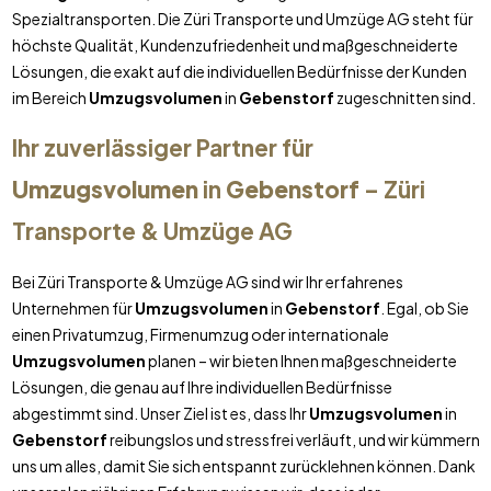
Spezialtransporten. Die Züri Transporte und Umzüge AG steht für
höchste Qualität, Kundenzufriedenheit und maßgeschneiderte
Lösungen, die exakt auf die individuellen Bedürfnisse der Kunden
im Bereich
Umzugsvolumen
in
Gebenstorf
zugeschnitten sind.
Ihr zuverlässiger Partner für
Umzugsvolumen
in
Gebenstorf
– Züri
Transporte & Umzüge AG
Bei Züri Transporte & Umzüge AG sind wir Ihr erfahrenes
Unternehmen für
Umzugsvolumen
in
Gebenstorf
. Egal, ob Sie
einen Privatumzug, Firmenumzug oder internationale
Umzugsvolumen
planen – wir bieten Ihnen maßgeschneiderte
Lösungen, die genau auf Ihre individuellen Bedürfnisse
abgestimmt sind. Unser Ziel ist es, dass Ihr
Umzugsvolumen
in
Gebenstorf
reibungslos und stressfrei verläuft, und wir kümmern
uns um alles, damit Sie sich entspannt zurücklehnen können. Dank