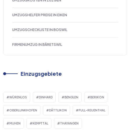
UMZUGSKOSTEN IN ZUZGEN
UMZUGSHELFER PREISE IN EIKEN
UMZUGSCHECKLISTE IN BOSWIL
FIRMENUMZUG IN BÄRETSWIL
Einzugsgebiete
WÜRENLOS
DINHARD
BENGLEN
BERIKON
OBERLUNKHOFEN
DÄTTLIKON
FULL-REUENTHAL
MUHEN
KEMPTTAL
THAYANGEN