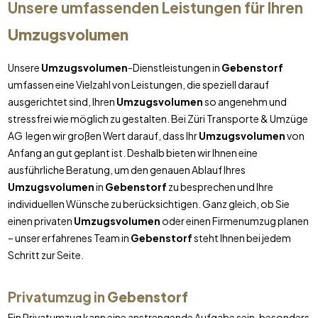
Unsere umfassenden Leistungen für Ihren
Umzugsvolumen
Unsere
Umzugsvolumen
-Dienstleistungen in
Gebenstorf
umfassen eine Vielzahl von Leistungen, die speziell darauf
ausgerichtet sind, Ihren
Umzugsvolumen
so angenehm und
stressfrei wie möglich zu gestalten. Bei Züri Transporte & Umzüge
AG legen wir großen Wert darauf, dass Ihr
Umzugsvolumen
von
Anfang an gut geplant ist. Deshalb bieten wir Ihnen eine
ausführliche Beratung, um den genauen Ablauf Ihres
Umzugsvolumen
in
Gebenstorf
zu besprechen und Ihre
individuellen Wünsche zu berücksichtigen. Ganz gleich, ob Sie
einen privaten
Umzugsvolumen
oder einen Firmenumzug planen
– unser erfahrenes Team in
Gebenstorf
steht Ihnen bei jedem
Schritt zur Seite.
Privatumzug in
Gebenstorf
Ein Privatumzug kann eine anstrengende Aufgabe sein, besonders