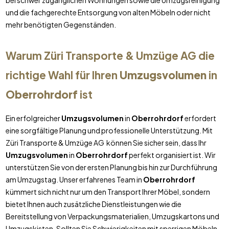
bei schwer zugänglichen Wohnungen sowie die Umzugsreinigung
und die fachgerechte Entsorgung von alten Möbeln oder nicht
mehr benötigten Gegenständen.
Warum Züri Transporte & Umzüge AG die
richtige Wahl für Ihren
Umzugsvolumen
in
Oberrohrdorf
ist
Ein erfolgreicher
Umzugsvolumen
in
Oberrohrdorf
erfordert
eine sorgfältige Planung und professionelle Unterstützung. Mit
Züri Transporte & Umzüge AG können Sie sicher sein, dass Ihr
Umzugsvolumen
in
Oberrohrdorf
perfekt organisiert ist. Wir
unterstützen Sie von der ersten Planung bis hin zur Durchführung
am Umzugstag. Unser erfahrenes Team in
Oberrohrdorf
kümmert sich nicht nur um den Transport Ihrer Möbel, sondern
bietet Ihnen auch zusätzliche Dienstleistungen wie die
Bereitstellung von Verpackungsmaterialien, Umzugskartons und
Umzugskisten. Sollten Sie Schwierigkeiten mit sperrigen Möbeln