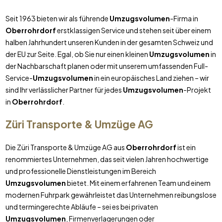
Seit 1963 bieten wir als führende
Umzugsvolumen
-Firma in
Oberrohrdorf
erstklassigen Service und stehen seit über einem
halben Jahrhundert unseren Kunden in der gesamten Schweiz und
der EU zur Seite. Egal, ob Sie nur einen kleinen
Umzugsvolumen
in
der Nachbarschaft planen oder mit unserem umfassenden Full-
Service-
Umzugsvolumen
in ein europäisches Land ziehen – wir
sind Ihr verlässlicher Partner für jedes
Umzugsvolumen
-Projekt
in
Oberrohrdorf
.
Züri Transporte & Umzüge AG
Die Züri Transporte & Umzüge AG aus
Oberrohrdorf
ist ein
renommiertes Unternehmen, das seit vielen Jahren hochwertige
und professionelle Dienstleistungen im Bereich
Umzugsvolumen
bietet. Mit einem erfahrenen Team und einem
modernen Fuhrpark gewährleistet das Unternehmen reibungslose
und termingerechte Abläufe – sei es bei privaten
Umzugsvolumen
, Firmenverlagerungen oder