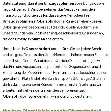
Unterstützung, damit der
Umzugsvolumen
so reibungslos wie
möglich verläuft. Wir übernehmen das Verpacken und den
Transport und sorgen dafür, dass ältere Menschen ihren
Umzugsvolumen
in
Oberrohrdorf
in Ruhe genießen können.
Dabei gehen wir besonders auf die individuellen Bedürfnisse
unserer Kunden ein und bieten maßgeschneiderte Lösungen an,
die den
Umzugsvolumen
erleichtern.
Unser Team in
Oberrohrdorf
unterstützt Sie bei jedem Schritt
und sorgt dafür, dass sich ältere Menschen in ihrem neuen Zuhause
schnell wohlfühlen. Wir bieten zusätzliche Dienstleistungen wie
das Ein- und Auspacken der persönlichen Gegenstände und die
Einrichtung der Möbel im neuen Heim an, damit alles schnell seinen
gewohnten Platz findet. Bei Züri Transporte & Umzüge AG stehen
die Bedürfnisse unserer Kunden immer an erster Stelle, und wir
arbeiten mit viel Feingefühl, um den Seniorenumzug in
Oberrohrdorf
so angenehm wie möglich zu gestalten.
Weitere Dienstleistungen in
Oberrohrdorf