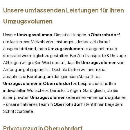
Unsere umfassenden Leistungen für Ihren
Umzugsvolumen
Unsere
Umzugsvolumen
-Dienstleistungen in
Oberrohrdorf
umfassen eine Vielzahl von Leistungen, die speziell darauf
ausgerichtet sind, Ihren
Umzugsvolumen
so angenehm und
stressfrei wie möglich zu gestalten. Bei Züri Transporte & Umzüge
AG legen wir großen Wert darauf, dass Ihr
Umzugsvolumen
von
Anfang an gut geplant ist. Deshalb bieten wir Ihnen eine
ausführliche Beratung, um den genauen Ablauf Ihres
Umzugsvolumen
in
Oberrohrdorf
zu besprechen und Ihre
individuellen Wünsche zu berücksichtigen. Ganz gleich, ob Sie
einen privaten
Umzugsvolumen
oder einen Firmenumzug planen
– unser erfahrenes Team in
Oberrohrdorf
steht Ihnen bei jedem
Schritt zur Seite.
Privatumzug in
Oberrohrdorf