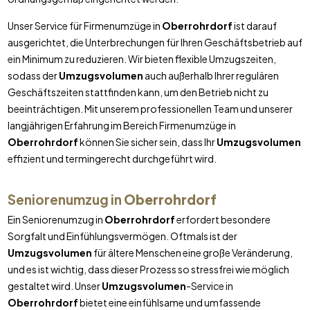
Unser Service für Firmenumzüge in
Oberrohrdorf
ist darauf
ausgerichtet, die Unterbrechungen für Ihren Geschäftsbetrieb auf
ein Minimum zu reduzieren. Wir bieten flexible Umzugszeiten,
sodass der
Umzugsvolumen
auch außerhalb Ihrer regulären
Geschäftszeiten stattfinden kann, um den Betrieb nicht zu
beeinträchtigen. Mit unserem professionellen Team und unserer
langjährigen Erfahrung im Bereich Firmenumzüge in
Oberrohrdorf
können Sie sicher sein, dass Ihr
Umzugsvolumen
effizient und termingerecht durchgeführt wird.
Seniorenumzug in
Oberrohrdorf
Ein Seniorenumzug in
Oberrohrdorf
erfordert besondere
Sorgfalt und Einfühlungsvermögen. Oftmals ist der
Umzugsvolumen
für ältere Menschen eine große Veränderung,
und es ist wichtig, dass dieser Prozess so stressfrei wie möglich
gestaltet wird. Unser
Umzugsvolumen
-Service in
Oberrohrdorf
bietet eine einfühlsame und umfassende