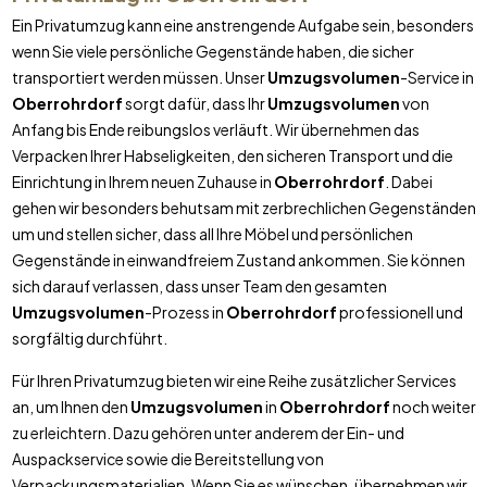
Ein Privatumzug kann eine anstrengende Aufgabe sein, besonders
wenn Sie viele persönliche Gegenstände haben, die sicher
transportiert werden müssen. Unser
Umzugsvolumen
-Service in
Oberrohrdorf
sorgt dafür, dass Ihr
Umzugsvolumen
von
Anfang bis Ende reibungslos verläuft. Wir übernehmen das
Verpacken Ihrer Habseligkeiten, den sicheren Transport und die
Einrichtung in Ihrem neuen Zuhause in
Oberrohrdorf
. Dabei
gehen wir besonders behutsam mit zerbrechlichen Gegenständen
um und stellen sicher, dass all Ihre Möbel und persönlichen
Gegenstände in einwandfreiem Zustand ankommen. Sie können
sich darauf verlassen, dass unser Team den gesamten
Umzugsvolumen
-Prozess in
Oberrohrdorf
professionell und
sorgfältig durchführt.
Für Ihren Privatumzug bieten wir eine Reihe zusätzlicher Services
an, um Ihnen den
Umzugsvolumen
in
Oberrohrdorf
noch weiter
zu erleichtern. Dazu gehören unter anderem der Ein- und
Auspackservice sowie die Bereitstellung von
Verpackungsmaterialien. Wenn Sie es wünschen, übernehmen wir