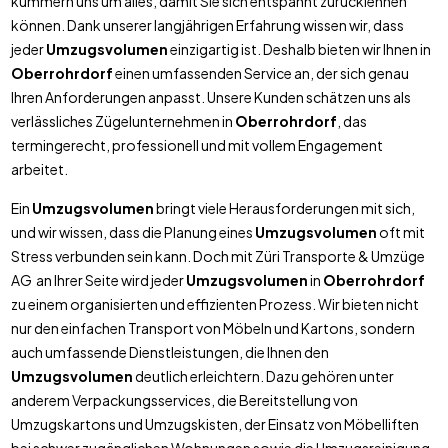
kümmern uns um alles, damit Sie sich entspannt zurücklehnen
können. Dank unserer langjährigen Erfahrung wissen wir, dass
jeder
Umzugsvolumen
einzigartig ist. Deshalb bieten wir Ihnen in
Oberrohrdorf
einen umfassenden Service an, der sich genau
Ihren Anforderungen anpasst. Unsere Kunden schätzen uns als
verlässliches Zügelunternehmen in
Oberrohrdorf
, das
termingerecht, professionell und mit vollem Engagement
arbeitet.
Ein
Umzugsvolumen
bringt viele Herausforderungen mit sich,
und wir wissen, dass die Planung eines
Umzugsvolumen
oft mit
Stress verbunden sein kann. Doch mit Züri Transporte & Umzüge
AG an Ihrer Seite wird jeder
Umzugsvolumen
in
Oberrohrdorf
zu einem organisierten und effizienten Prozess. Wir bieten nicht
nur den einfachen Transport von Möbeln und Kartons, sondern
auch umfassende Dienstleistungen, die Ihnen den
Umzugsvolumen
deutlich erleichtern. Dazu gehören unter
anderem Verpackungsservices, die Bereitstellung von
Umzugskartons und Umzugskisten, der Einsatz von Möbelliften