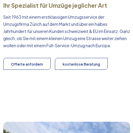
Ihr Spezialist für Umzüge jeglicher Art
Seit 1963 mit einem erstklassigen Umzugsservice der
Umzugsfirma Zürich auf dem Markt und über ein halbes
Jahrhundert für unseren Kunden schweizweit & EU im Einsatz. Ganz
gleich, ob Sie mit einem kleinen Umzug eine Strasse weiter ziehen
wollen oder mit einem Full-Service-Umzug nach
Europa
.
Offerte anfordern
kostenlose Beratung