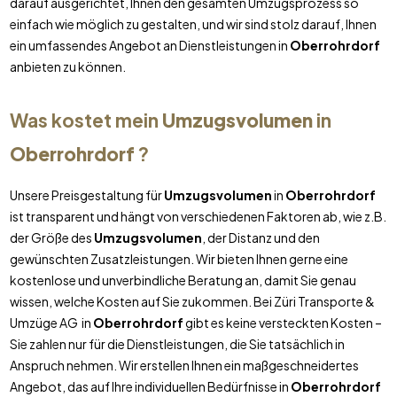
darauf ausgerichtet, Ihnen den gesamten Umzugsprozess so
einfach wie möglich zu gestalten, und wir sind stolz darauf, Ihnen
ein umfassendes Angebot an Dienstleistungen in
Oberrohrdorf
anbieten zu können.
Was kostet mein
Umzugsvolumen
in
Oberrohrdorf
?
Unsere Preisgestaltung für
Umzugsvolumen
in
Oberrohrdorf
ist transparent und hängt von verschiedenen Faktoren ab, wie z.B.
der Größe des
Umzugsvolumen
, der Distanz und den
gewünschten Zusatzleistungen. Wir bieten Ihnen gerne eine
kostenlose und unverbindliche Beratung an, damit Sie genau
wissen, welche Kosten auf Sie zukommen. Bei Züri Transporte &
Umzüge AG in
Oberrohrdorf
gibt es keine versteckten Kosten –
Sie zahlen nur für die Dienstleistungen, die Sie tatsächlich in
Anspruch nehmen. Wir erstellen Ihnen ein maßgeschneidertes
Angebot, das auf Ihre individuellen Bedürfnisse in
Oberrohrdorf