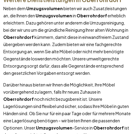
Neben dem
Umzugsvolumen
bieten wir auch Zusatzleistungen
an, die Ihnen den
Umzugsvolumen
in
Oberrohrdorf
erheblich
erleichtern. Dazu gehören unter anderem die Umzugsreinigung,
bei der wir uns um die gründliche Reinigung Ihrer alten Wohnung in
Oberrohrdorf
kümmern, damit diese in einwandfreiem Zustand
übergeben werden kann. Zudem bieten wir eine fachgerechte
Entsorgung an, wenn Sie alte Möbel oder nicht mehr benötigte
Gegenstände loswerden möchten. Unsere umweltgerechte
Entsorgung sorgt dafür, dass alle Gegenstände entsprechend
den gesetzlichen Vorgaben entsorgt werden.
Darüber hinaus bieten wir Ihnen die Möglichkeit, Ihre Möbel
vorübergehend zu lagern, falls Ihr neues Zuhause in
Oberrohrdorf
noch nicht bezugsbereit ist. Unsere
Lagerlösungen sind flexibel und sicher, sodass Ihre Möbel in guten
Händen sind. Ob Sie nur für ein paar Tage oder für mehrere Monate
eine Lagerlösung benötigen – wir bieten Ihnen die passenden
Optionen. Unser
Umzugsvolumen
-Service in
Oberrohrdorf
ist