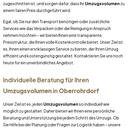
zugeschnitten ist, und sorgen dafür, dass Ihr
Umzugsvolumen
zu
einem fairen Preis durchgeführt wird.
Egal, ob Sie nur den Transport benötigen oder zusätzliche
Services wie das Verpacken oder die Reinigung in Anspruch
nehmen möchten – wir bieten Ihnen eine transparente
Preisstruktur, die Ihnen volle Kostenkontrolle bietet. Unser Ziel ist
es, Ihnen einen erstklassigen Service zu bieten, der Ihren Umzug
effizient und kostengünstig gestaltet. Kontaktieren Sie uns noch
heute für ein unverbindliches Angebot.
Individuelle Beratung für Ihren
Umzugsvolumen
in
Oberrohrdorf
Unser Ziel ist es, jeden
Umzugsvolumen
so individuell wie
möglich zu gestalten. Daher bieten wir Ihnen eine persönliche
Beratung und Unterstützung bei jedem Schritt des Umzugs. Ob
Sie Hilfe bei der Planung oder Fragen zur Logistik haben – unsere