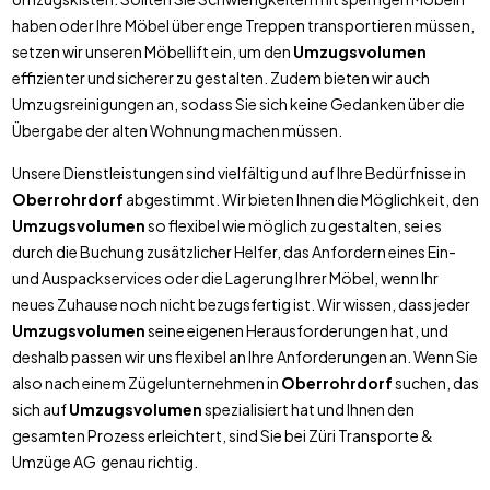
haben oder Ihre Möbel über enge Treppen transportieren müssen,
setzen wir unseren Möbellift ein, um den
Umzugsvolumen
effizienter und sicherer zu gestalten. Zudem bieten wir auch
Umzugsreinigungen an, sodass Sie sich keine Gedanken über die
Übergabe der alten Wohnung machen müssen.
Unsere Dienstleistungen sind vielfältig und auf Ihre Bedürfnisse in
Oberrohrdorf
abgestimmt. Wir bieten Ihnen die Möglichkeit, den
Umzugsvolumen
so flexibel wie möglich zu gestalten, sei es
durch die Buchung zusätzlicher Helfer, das Anfordern eines Ein-
und Auspackservices oder die Lagerung Ihrer Möbel, wenn Ihr
neues Zuhause noch nicht bezugsfertig ist. Wir wissen, dass jeder
Umzugsvolumen
seine eigenen Herausforderungen hat, und
deshalb passen wir uns flexibel an Ihre Anforderungen an. Wenn Sie
also nach einem Zügelunternehmen in
Oberrohrdorf
suchen, das
sich auf
Umzugsvolumen
spezialisiert hat und Ihnen den
gesamten Prozess erleichtert, sind Sie bei Züri Transporte &
Umzüge AG genau richtig.