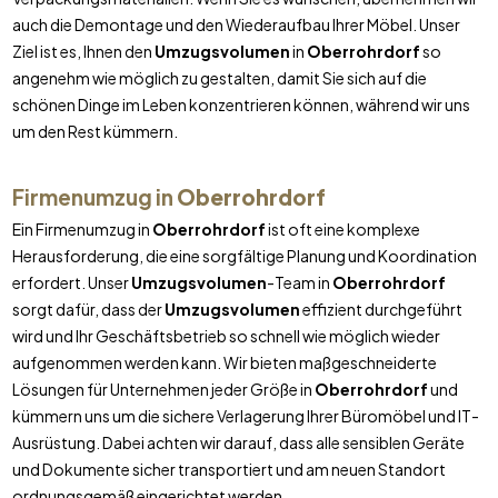
auch die Demontage und den Wiederaufbau Ihrer Möbel. Unser
Ziel ist es, Ihnen den
Umzugsvolumen
in
Oberrohrdorf
so
angenehm wie möglich zu gestalten, damit Sie sich auf die
schönen Dinge im Leben konzentrieren können, während wir uns
um den Rest kümmern.
Firmenumzug in
Oberrohrdorf
Ein Firmenumzug in
Oberrohrdorf
ist oft eine komplexe
Herausforderung, die eine sorgfältige Planung und Koordination
erfordert. Unser
Umzugsvolumen
-Team in
Oberrohrdorf
sorgt dafür, dass der
Umzugsvolumen
effizient durchgeführt
wird und Ihr Geschäftsbetrieb so schnell wie möglich wieder
aufgenommen werden kann. Wir bieten maßgeschneiderte
Lösungen für Unternehmen jeder Größe in
Oberrohrdorf
und
kümmern uns um die sichere Verlagerung Ihrer Büromöbel und IT-
Ausrüstung. Dabei achten wir darauf, dass alle sensiblen Geräte
und Dokumente sicher transportiert und am neuen Standort
ordnungsgemäß eingerichtet werden.