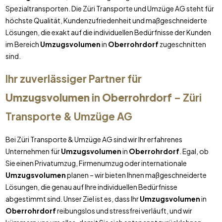
Spezialtransporten. Die Züri Transporte und Umzüge AG steht für
höchste Qualität, Kundenzufriedenheit und maßgeschneiderte
Lösungen, die exakt auf die individuellen Bedürfnisse der Kunden
im Bereich
Umzugsvolumen
in
Oberrohrdorf
zugeschnitten
sind.
Ihr zuverlässiger Partner für
Umzugsvolumen
in
Oberrohrdorf
– Züri
Transporte & Umzüge AG
Bei Züri Transporte & Umzüge AG sind wir Ihr erfahrenes
Unternehmen für
Umzugsvolumen
in
Oberrohrdorf
. Egal, ob
Sie einen Privatumzug, Firmenumzug oder internationale
Umzugsvolumen
planen – wir bieten Ihnen maßgeschneiderte
Lösungen, die genau auf Ihre individuellen Bedürfnisse
abgestimmt sind. Unser Ziel ist es, dass Ihr
Umzugsvolumen
in
Oberrohrdorf
reibungslos und stressfrei verläuft, und wir