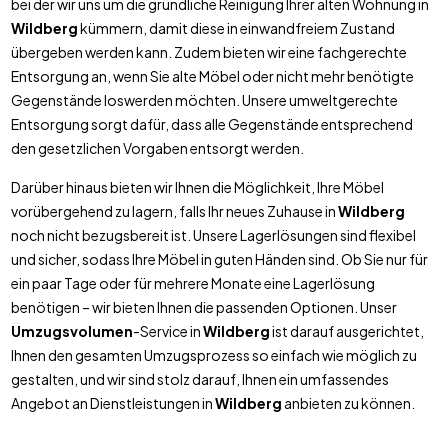
bei der wir uns um die gründliche Reinigung Ihrer alten Wohnung in
Wildberg
kümmern, damit diese in einwandfreiem Zustand
übergeben werden kann. Zudem bieten wir eine fachgerechte
Entsorgung an, wenn Sie alte Möbel oder nicht mehr benötigte
Gegenstände loswerden möchten. Unsere umweltgerechte
Entsorgung sorgt dafür, dass alle Gegenstände entsprechend
den gesetzlichen Vorgaben entsorgt werden.
Darüber hinaus bieten wir Ihnen die Möglichkeit, Ihre Möbel
vorübergehend zu lagern, falls Ihr neues Zuhause in
Wildberg
noch nicht bezugsbereit ist. Unsere Lagerlösungen sind flexibel
und sicher, sodass Ihre Möbel in guten Händen sind. Ob Sie nur für
ein paar Tage oder für mehrere Monate eine Lagerlösung
benötigen – wir bieten Ihnen die passenden Optionen. Unser
Umzugsvolumen
-Service in
Wildberg
ist darauf ausgerichtet,
Ihnen den gesamten Umzugsprozess so einfach wie möglich zu
gestalten, und wir sind stolz darauf, Ihnen ein umfassendes
Angebot an Dienstleistungen in
Wildberg
anbieten zu können.