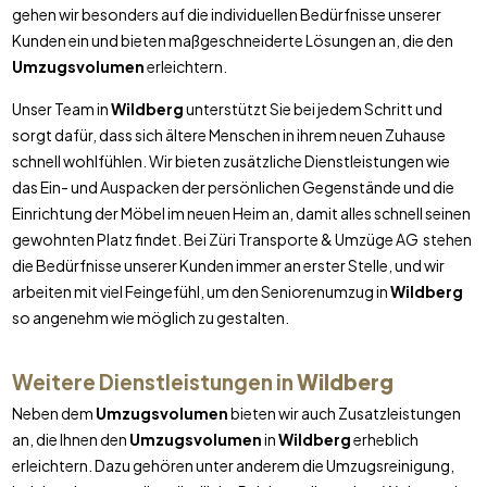
gehen wir besonders auf die individuellen Bedürfnisse unserer
Kunden ein und bieten maßgeschneiderte Lösungen an, die den
Umzugsvolumen
erleichtern.
Unser Team in
Wildberg
unterstützt Sie bei jedem Schritt und
sorgt dafür, dass sich ältere Menschen in ihrem neuen Zuhause
schnell wohlfühlen. Wir bieten zusätzliche Dienstleistungen wie
das Ein- und Auspacken der persönlichen Gegenstände und die
Einrichtung der Möbel im neuen Heim an, damit alles schnell seinen
gewohnten Platz findet. Bei Züri Transporte & Umzüge AG stehen
die Bedürfnisse unserer Kunden immer an erster Stelle, und wir
arbeiten mit viel Feingefühl, um den Seniorenumzug in
Wildberg
so angenehm wie möglich zu gestalten.
Weitere Dienstleistungen in
Wildberg
Neben dem
Umzugsvolumen
bieten wir auch Zusatzleistungen
an, die Ihnen den
Umzugsvolumen
in
Wildberg
erheblich
erleichtern. Dazu gehören unter anderem die Umzugsreinigung,