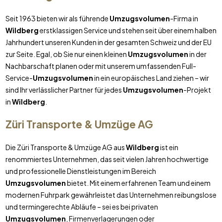
Seit 1963 bieten wir als führende
Umzugsvolumen
-Firma in
Wildberg
erstklassigen Service und stehen seit über einem halben
Jahrhundert unseren Kunden in der gesamten Schweiz und der EU
zur Seite. Egal, ob Sie nur einen kleinen
Umzugsvolumen
in der
Nachbarschaft planen oder mit unserem umfassenden Full-
Service-
Umzugsvolumen
in ein europäisches Land ziehen – wir
sind Ihr verlässlicher Partner für jedes
Umzugsvolumen
-Projekt
in
Wildberg
.
Züri Transporte & Umzüge AG
Die Züri Transporte & Umzüge AG aus
Wildberg
ist ein
renommiertes Unternehmen, das seit vielen Jahren hochwertige
und professionelle Dienstleistungen im Bereich
Umzugsvolumen
bietet. Mit einem erfahrenen Team und einem
modernen Fuhrpark gewährleistet das Unternehmen reibungslose
und termingerechte Abläufe – sei es bei privaten
Umzugsvolumen
, Firmenverlagerungen oder