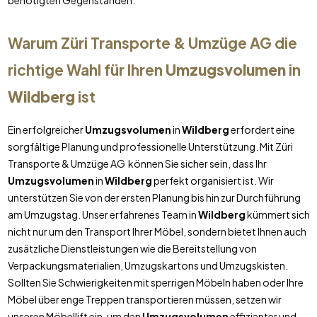
benötigten Gegenständen.
Warum Züri Transporte & Umzüge AG die
richtige Wahl für Ihren
Umzugsvolumen
in
Wildberg
ist
Ein erfolgreicher
Umzugsvolumen
in
Wildberg
erfordert eine
sorgfältige Planung und professionelle Unterstützung. Mit Züri
Transporte & Umzüge AG können Sie sicher sein, dass Ihr
Umzugsvolumen
in
Wildberg
perfekt organisiert ist. Wir
unterstützen Sie von der ersten Planung bis hin zur Durchführung
am Umzugstag. Unser erfahrenes Team in
Wildberg
kümmert sich
nicht nur um den Transport Ihrer Möbel, sondern bietet Ihnen auch
zusätzliche Dienstleistungen wie die Bereitstellung von
Verpackungsmaterialien, Umzugskartons und Umzugskisten.
Sollten Sie Schwierigkeiten mit sperrigen Möbeln haben oder Ihre
Möbel über enge Treppen transportieren müssen, setzen wir
unseren Möbellift ein, um den
Umzugsvolumen
effizienter und