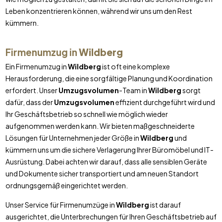
Leben konzentrieren können, während wir uns um den Rest
kümmern.
Firmenumzug in
Wildberg
Ein Firmenumzug in
Wildberg
ist oft eine komplexe
Herausforderung, die eine sorgfältige Planung und Koordination
erfordert. Unser
Umzugsvolumen
-Team in
Wildberg
sorgt
dafür, dass der
Umzugsvolumen
effizient durchgeführt wird und
Ihr Geschäftsbetrieb so schnell wie möglich wieder
aufgenommen werden kann. Wir bieten maßgeschneiderte
Lösungen für Unternehmen jeder Größe in
Wildberg
und
kümmern uns um die sichere Verlagerung Ihrer Büromöbel und IT-
Ausrüstung. Dabei achten wir darauf, dass alle sensiblen Geräte
und Dokumente sicher transportiert und am neuen Standort
ordnungsgemäß eingerichtet werden.
Unser Service für Firmenumzüge in
Wildberg
ist darauf
ausgerichtet, die Unterbrechungen für Ihren Geschäftsbetrieb auf