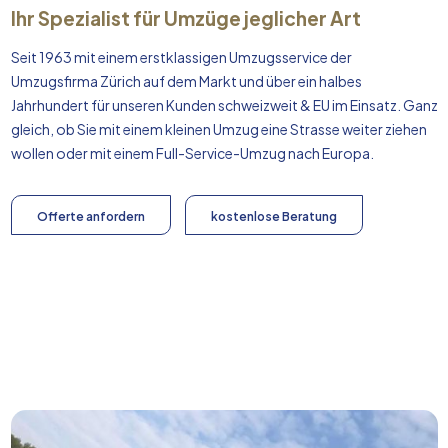
Ihr Spezialist für Umzüge jeglicher Art
Seit 1963 mit einem erstklassigen Umzugsservice der
Umzugsfirma Zürich auf dem Markt und über ein halbes
Jahrhundert für unseren Kunden schweizweit & EU im Einsatz. Ganz
gleich, ob Sie mit einem kleinen Umzug eine Strasse weiter ziehen
wollen oder mit einem Full-Service-Umzug nach
Europa
.
Offerte anfordern
kostenlose Beratung