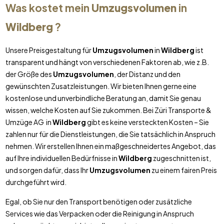
Was kostet mein
Umzugsvolumen
in
Wildberg
?
Unsere Preisgestaltung für
Umzugsvolumen
in
Wildberg
ist
transparent und hängt von verschiedenen Faktoren ab, wie z.B.
der Größe des
Umzugsvolumen
, der Distanz und den
gewünschten Zusatzleistungen. Wir bieten Ihnen gerne eine
kostenlose und unverbindliche Beratung an, damit Sie genau
wissen, welche Kosten auf Sie zukommen. Bei Züri Transporte &
Umzüge AG in
Wildberg
gibt es keine versteckten Kosten – Sie
zahlen nur für die Dienstleistungen, die Sie tatsächlich in Anspruch
nehmen. Wir erstellen Ihnen ein maßgeschneidertes Angebot, das
auf Ihre individuellen Bedürfnisse in
Wildberg
zugeschnitten ist,
und sorgen dafür, dass Ihr
Umzugsvolumen
zu einem fairen Preis
durchgeführt wird.
Egal, ob Sie nur den Transport benötigen oder zusätzliche
Services wie das Verpacken oder die Reinigung in Anspruch