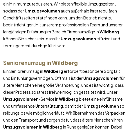
ein Minimum zu reduzieren. Wir bieten flexible Umzugszeiten,
sodass der
Umzugsvolumen
auch außerhalb Ihrer regulären
Geschäftszeiten stattfinden kann, um den Betrieb nicht zu
beeinträchtigen. Mit unserem professionellen Team und unserer
langjährigen Erfahrung im Bereich Firmenumzüge in
Wildberg
können Sie sicher sein, dass Ihr
Umzugsvolumen
effizient und
termingerecht durchgeführt wird.
Seniorenumzug in
Wildberg
Ein Seniorenumzug in
Wildberg
erfordert besondere Sorgfalt
und Einfühlungsvermögen. Oftmals ist der
Umzugsvolumen
für
ältere Menschen eine große Veränderung, und es ist wichtig, dass
dieser Prozess so stressfrei wie möglich gestaltet wird. Unser
Umzugsvolumen
-Service in
Wildberg
bietet eine einfühlsame
und umfassende Unterstützung, damit der
Umzugsvolumen
so
reibungslos wie möglich verläuft. Wir übernehmen das Verpacken
und den Transport und sorgen dafür, dass ältere Menschen ihren
Umzugsvolumen
in
Wildberg
in Ruhe genießen können. Dabei