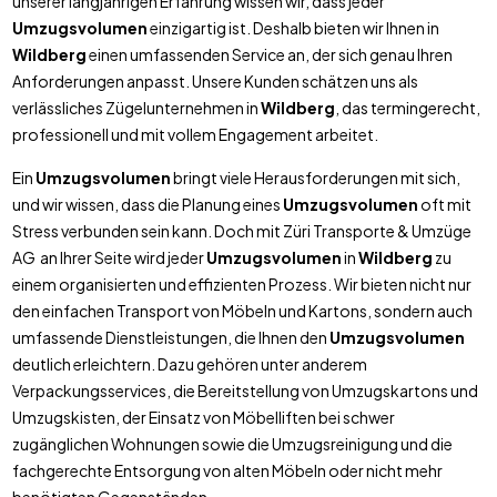
unserer langjährigen Erfahrung wissen wir, dass jeder
Umzugsvolumen
einzigartig ist. Deshalb bieten wir Ihnen in
Wildberg
einen umfassenden Service an, der sich genau Ihren
Anforderungen anpasst. Unsere Kunden schätzen uns als
verlässliches Zügelunternehmen in
Wildberg
, das termingerecht,
professionell und mit vollem Engagement arbeitet.
Ein
Umzugsvolumen
bringt viele Herausforderungen mit sich,
und wir wissen, dass die Planung eines
Umzugsvolumen
oft mit
Stress verbunden sein kann. Doch mit Züri Transporte & Umzüge
AG an Ihrer Seite wird jeder
Umzugsvolumen
in
Wildberg
zu
einem organisierten und effizienten Prozess. Wir bieten nicht nur
den einfachen Transport von Möbeln und Kartons, sondern auch
umfassende Dienstleistungen, die Ihnen den
Umzugsvolumen
deutlich erleichtern. Dazu gehören unter anderem
Verpackungsservices, die Bereitstellung von Umzugskartons und
Umzugskisten, der Einsatz von Möbelliften bei schwer
zugänglichen Wohnungen sowie die Umzugsreinigung und die
fachgerechte Entsorgung von alten Möbeln oder nicht mehr