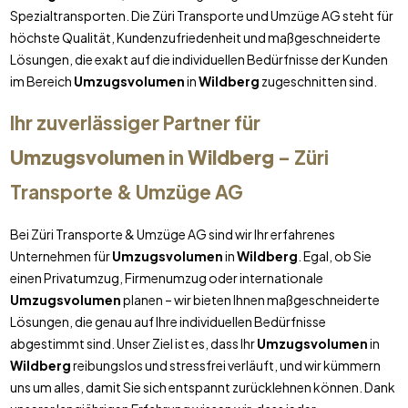
Spezialtransporten. Die Züri Transporte und Umzüge AG steht für
höchste Qualität, Kundenzufriedenheit und maßgeschneiderte
Lösungen, die exakt auf die individuellen Bedürfnisse der Kunden
im Bereich
Umzugsvolumen
in
Wildberg
zugeschnitten sind.
Ihr zuverlässiger Partner für
Umzugsvolumen
in
Wildberg
– Züri
Transporte & Umzüge AG
Bei Züri Transporte & Umzüge AG sind wir Ihr erfahrenes
Unternehmen für
Umzugsvolumen
in
Wildberg
. Egal, ob Sie
einen Privatumzug, Firmenumzug oder internationale
Umzugsvolumen
planen – wir bieten Ihnen maßgeschneiderte
Lösungen, die genau auf Ihre individuellen Bedürfnisse
abgestimmt sind. Unser Ziel ist es, dass Ihr
Umzugsvolumen
in
Wildberg
reibungslos und stressfrei verläuft, und wir kümmern
uns um alles, damit Sie sich entspannt zurücklehnen können. Dank