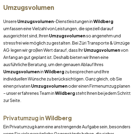
Umzugsvolumen
Unsere
Umzugsvolumen
-Dienstleistungen in
Wildberg
umfassen eine Vielzahl von Leistungen, die speziell darauf
ausgerichtet sind, Ihren
Umzugsvolumen
so angenehm und
stressfrei wie möglich zu gestalten. Bei Züri Transporte & Umzüge
AG legen wir großen Wert darauf, dass Ihr
Umzugsvolumen
von
Anfang an gut geplant ist. Deshalb bieten wir Ihnen eine
ausführliche Beratung, um den genauen Ablauf Ihres
Umzugsvolumen
in
Wildberg
zu besprechen und Ihre
individuellen Wünsche zu berücksichtigen. Ganz gleich, ob Sie
einen privaten
Umzugsvolumen
oder einen Firmenumzug planen
– unser erfahrenes Team in
Wildberg
steht Ihnen bei jedem Schritt
zur Seite.
Privatumzug in
Wildberg
Ein Privatumzug kann eine anstrengende Aufgabe sein, besonders
wenn Sie viele persönliche Gegenstände haben, die sicher