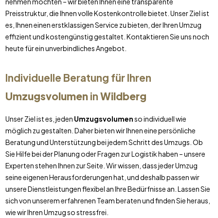
nehmen möchten – wir bieten Ihnen eine transparente
Preisstruktur, die Ihnen volle Kostenkontrolle bietet. Unser Ziel ist
es, Ihnen einen erstklassigen Service zu bieten, der Ihren Umzug
effizient und kostengünstig gestaltet. Kontaktieren Sie uns noch
heute für ein unverbindliches Angebot.
Individuelle Beratung für Ihren
Umzugsvolumen
in
Wildberg
Unser Ziel ist es, jeden
Umzugsvolumen
so individuell wie
möglich zu gestalten. Daher bieten wir Ihnen eine persönliche
Beratung und Unterstützung bei jedem Schritt des Umzugs. Ob
Sie Hilfe bei der Planung oder Fragen zur Logistik haben – unsere
Experten stehen Ihnen zur Seite. Wir wissen, dass jeder Umzug
seine eigenen Herausforderungen hat, und deshalb passen wir
unsere Dienstleistungen flexibel an Ihre Bedürfnisse an. Lassen Sie
sich von unserem erfahrenen Team beraten und finden Sie heraus,
wie wir Ihren Umzug so stressfrei.