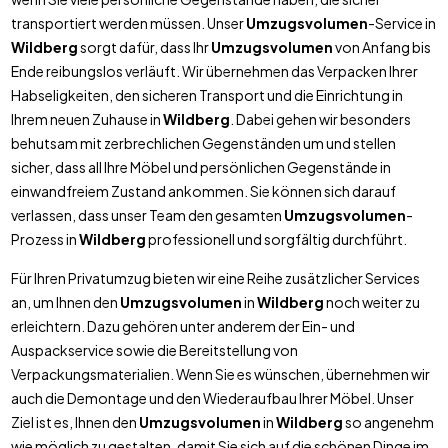
transportiert werden müssen. Unser
Umzugsvolumen
-Service in
Wildberg
sorgt dafür, dass Ihr
Umzugsvolumen
von Anfang bis
Ende reibungslos verläuft. Wir übernehmen das Verpacken Ihrer
Habseligkeiten, den sicheren Transport und die Einrichtung in
Ihrem neuen Zuhause in
Wildberg
. Dabei gehen wir besonders
behutsam mit zerbrechlichen Gegenständen um und stellen
sicher, dass all Ihre Möbel und persönlichen Gegenstände in
einwandfreiem Zustand ankommen. Sie können sich darauf
verlassen, dass unser Team den gesamten
Umzugsvolumen
-
Prozess in
Wildberg
professionell und sorgfältig durchführt.
Für Ihren Privatumzug bieten wir eine Reihe zusätzlicher Services
an, um Ihnen den
Umzugsvolumen
in
Wildberg
noch weiter zu
erleichtern. Dazu gehören unter anderem der Ein- und
Auspackservice sowie die Bereitstellung von
Verpackungsmaterialien. Wenn Sie es wünschen, übernehmen wir
auch die Demontage und den Wiederaufbau Ihrer Möbel. Unser
Ziel ist es, Ihnen den
Umzugsvolumen
in
Wildberg
so angenehm
wie möglich zu gestalten, damit Sie sich auf die schönen Dinge im