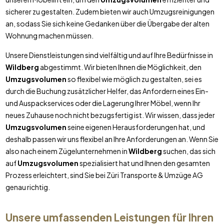
sicherer zu gestalten. Zudem bieten wir auch Umzugsreinigungen
an, sodass Sie sich keine Gedanken über die Übergabe der alten
Wohnung machen müssen.
Unsere Dienstleistungen sind vielfältig und auf Ihre Bedürfnisse in
Wildberg
abgestimmt. Wir bieten Ihnen die Möglichkeit, den
Umzugsvolumen
so flexibel wie möglich zu gestalten, sei es
durch die Buchung zusätzlicher Helfer, das Anfordern eines Ein-
und Auspackservices oder die Lagerung Ihrer Möbel, wenn Ihr
neues Zuhause noch nicht bezugsfertig ist. Wir wissen, dass jeder
Umzugsvolumen
seine eigenen Herausforderungen hat, und
deshalb passen wir uns flexibel an Ihre Anforderungen an. Wenn Sie
also nach einem Zügelunternehmen in
Wildberg
suchen, das sich
auf
Umzugsvolumen
spezialisiert hat und Ihnen den gesamten
Prozess erleichtert, sind Sie bei Züri Transporte & Umzüge AG
genau richtig.
Unsere umfassenden Leistungen für Ihren