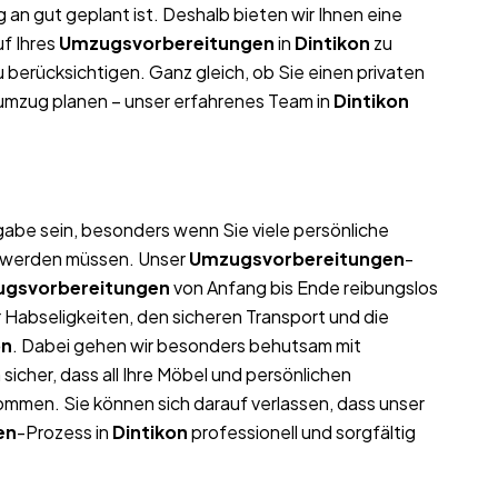
 an gut geplant ist. Deshalb bieten wir Ihnen eine
f Ihres
Umzugsvorbereitungen
in
Dintikon
zu
 berücksichtigen. Ganz gleich, ob Sie einen privaten
umzug planen – unser erfahrenes Team in
Dintikon
abe sein, besonders wenn Sie viele persönliche
t werden müssen. Unser
Umzugsvorbereitungen
-
gsvorbereitungen
von Anfang bis Ende reibungslos
 Habseligkeiten, den sicheren Transport und die
on
. Dabei gehen wir besonders behutsam mit
icher, dass all Ihre Möbel und persönlichen
men. Sie können sich darauf verlassen, dass unser
en
-Prozess in
Dintikon
professionell und sorgfältig