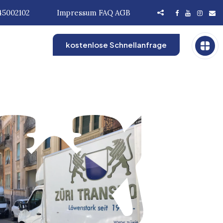
45002102
Impressum
FAQ
AGB
kostenlose Schnellanfrage