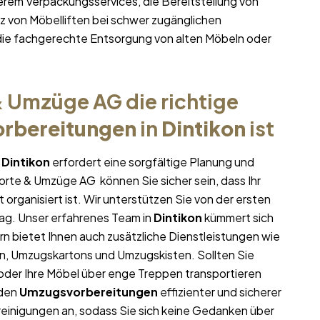
erem Verpackungsservices, die Bereitstellung von
 von Möbelliften bei schwer zugänglichen
ie fachgerechte Entsorgung von alten Möbeln oder
 Umzüge AG die richtige
rbereitungen
in
Dintikon
ist
n
Dintikon
erfordert eine sorgfältige Planung und
porte & Umzüge AG können Sie sicher sein, dass Ihr
 organisiert ist. Wir unterstützen Sie von der ersten
ag. Unser erfahrenes Team in
Dintikon
kümmert sich
rn bietet Ihnen auch zusätzliche Dienstleistungen wie
en, Umzugskartons und Umzugskisten. Sollten Sie
oder Ihre Möbel über enge Treppen transportieren
 den
Umzugsvorbereitungen
effizienter und sicherer
einigungen an, sodass Sie sich keine Gedanken über