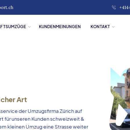
port.ch
+414
ÄFTSUMZÜGE
KUNDENMEINUNGEN
KONTAKT
icher Art
service der Umzugsfirma Zürich auf
rt für unseren Kunden schweizweit &
inem kleinen Umzug eine Strasse weiter