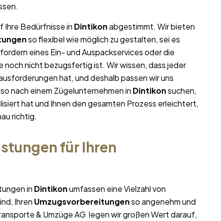
ssen.
f Ihre Bedürfnisse in
Dintikon
abgestimmt. Wir bieten
tungen
so flexibel wie möglich zu gestalten, sei es
nfordern eines Ein- und Auspackservices oder die
noch nicht bezugsfertig ist. Wir wissen, dass jeder
ausforderungen hat, und deshalb passen wir uns
 also nach einem Zügelunternehmen in
Dintikon
suchen,
lisiert hat und Ihnen den gesamten Prozess erleichtert,
au richtig.
stungen für Ihren
stungen in
Dintikon
umfassen eine Vielzahl von
ind, Ihren
Umzugsvorbereitungen
so angenehm und
i Transporte & Umzüge AG legen wir großen Wert darauf,