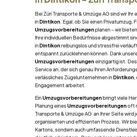
Bei Züri Transporte & Umzüge AG sind wir Ih
in
Dintikon
. Egal, ob Sie einen Privatumzug,
Umzugsvorbereitungen
planen – wir biet
Ihre individuellen Bedürfnisse abgestimmt sind.
in
Dintikon
reibungslos und stressfrei verläuf
entspannt zurücklehnen können. Dank unserer 
Umzugsvorbereitungen
einzigartig ist. Des
Service an, der sich genau Ihren Anforderun
verlässliches Zügelunternehmen in
Dintikon
,
Engagement arbeitet.
Ein
Umzugsvorbereitungen
bringt viele He
Planung eines
Umzugsvorbereitungen
oft 
Transporte & Umzüge AG an Ihrer Seite wird 
organisierten und effizienten Prozess. Wir b
Kartons, sondern auch umfassende Dienstlei