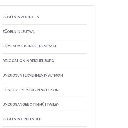
ZÜGELN IN ZOFINGEN
ZÜGELN IN LEUTWIL
FIRMENUMZUG IN ESCHENBACH
RELOCATION IN REICHENBURG
UMZUGSUNTERNEHMEN IN ALTIKON
GÜNSTIGER UMZUG IN BUTTIKON
UMZUGSANGEBOT IN HÜTTWILEN
ZÜGELN IN GRÜNINGEN