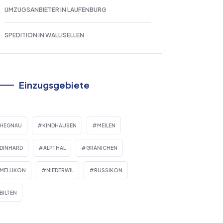
UMZUGSANBIETER IN LAUFENBURG
SPEDITION IN WALLISELLEN
Einzugsgebiete
HEGNAU
KINDHAUSEN
MEILEN
DINHARD
ALPTHAL
GRÄNICHEN
MELLIKON
NIEDERWIL
RUSSIKON
BILTEN