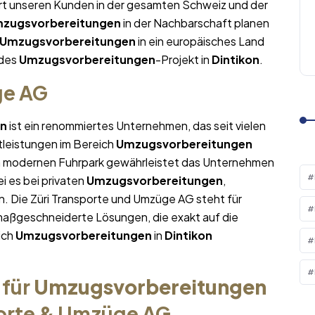
ert unseren Kunden in der gesamten Schweiz und der
zugsvorbereitungen
in der Nachbarschaft planen
Umzugsvorbereitungen
in ein europäisches Land
edes
Umzugsvorbereitungen
-Projekt in
Dintikon
.
ge AG
on
ist ein renommiertes Unternehmen, das seit vielen
tleistungen im Bereich
Umzugsvorbereitungen
em modernen Fuhrpark gewährleistet das Unternehmen
i es bei privaten
Umzugsvorbereitungen
,
. Die Züri Transporte und Umzüge AG steht für
maßgeschneiderte Lösungen, die exakt auf die
ich
Umzugsvorbereitungen
in
Dintikon
 für
Umzugsvorbereitungen
porte & Umzüge AG