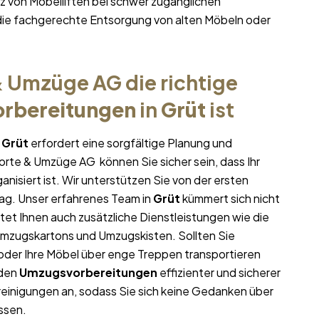
 von Möbelliften bei schwer zugänglichen
ie fachgerechte Entsorgung von alten Möbeln oder
 Umzüge AG die richtige
rbereitungen
in
Grüt
ist
n
Grüt
erfordert eine sorgfältige Planung und
porte & Umzüge AG können Sie sicher sein, dass Ihr
anisiert ist. Wir unterstützen Sie von der ersten
ag. Unser erfahrenes Team in
Grüt
kümmert sich nicht
tet Ihnen auch zusätzliche Dienstleistungen wie die
Umzugskartons und Umzugskisten. Sollten Sie
oder Ihre Möbel über enge Treppen transportieren
 den
Umzugsvorbereitungen
effizienter und sicherer
einigungen an, sodass Sie sich keine Gedanken über
ssen.