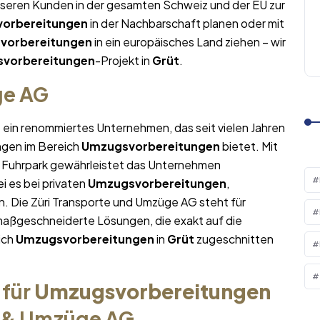
nseren Kunden in der gesamten Schweiz und der EU zur
orbereitungen
in der Nachbarschaft planen oder mit
vorbereitungen
in ein europäisches Land ziehen – wir
vorbereitungen
-Projekt in
Grüt
.
ge AG
t ein renommiertes Unternehmen, das seit vielen Jahren
ngen im Bereich
Umzugsvorbereitungen
bietet. Mit
Fuhrpark gewährleistet das Unternehmen
i es bei privaten
Umzugsvorbereitungen
,
. Die Züri Transporte und Umzüge AG steht für
maßgeschneiderte Lösungen, die exakt auf die
ich
Umzugsvorbereitungen
in
Grüt
zugeschnitten
 für
Umzugsvorbereitungen
e & Umzüge AG