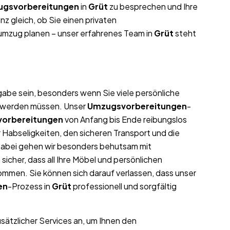
gsvorbereitungen
in
Grüt
zu besprechen und Ihre
z gleich, ob Sie einen privaten
umzug planen – unser erfahrenes Team in
Grüt
steht
abe sein, besonders wenn Sie viele persönliche
t werden müssen. Unser
Umzugsvorbereitungen
-
orbereitungen
von Anfang bis Ende reibungslos
 Habseligkeiten, den sicheren Transport und die
Dabei gehen wir besonders behutsam mit
icher, dass all Ihre Möbel und persönlichen
men. Sie können sich darauf verlassen, dass unser
en
-Prozess in
Grüt
professionell und sorgfältig
usätzlicher Services an, um Ihnen den