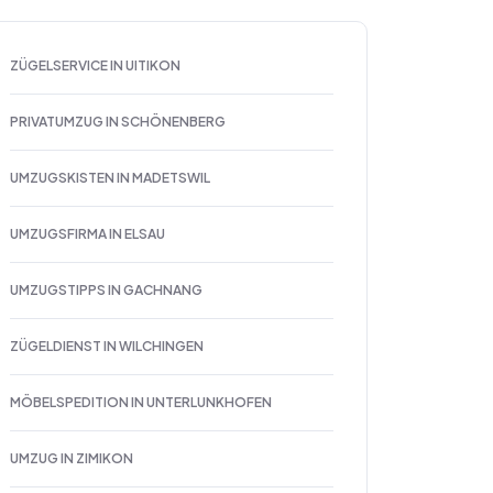
ZÜGELSERVICE IN UITIKON
PRIVATUMZUG IN SCHÖNENBERG
UMZUGSKISTEN IN MADETSWIL
UMZUGSFIRMA IN ELSAU
UMZUGSTIPPS IN GACHNANG
ZÜGELDIENST IN WILCHINGEN
MÖBELSPEDITION IN UNTERLUNKHOFEN
UMZUG IN ZIMIKON