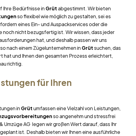
f Ihre Bedürfnisse in
Grüt
abgestimmt. Wir bieten
tungen
so flexibel wie möglich zu gestalten, sei es
nfordern eines Ein- und Auspackservices oder die
noch nicht bezugsfertig ist. Wir wissen, dass jeder
ausforderungen hat, und deshalb passen wir uns
 also nach einem Zügelunternehmen in
Grüt
suchen, das
ert hat und Ihnen den gesamten Prozess erleichtert,
au richtig.
stungen für Ihren
stungen in
Grüt
umfassen eine Vielzahl von Leistungen,
zugsvorbereitungen
so angenehm und stressfrei
e & Umzüge AG legen wir großen Wert darauf, dass Ihr
eplant ist. Deshalb bieten wir Ihnen eine ausführliche