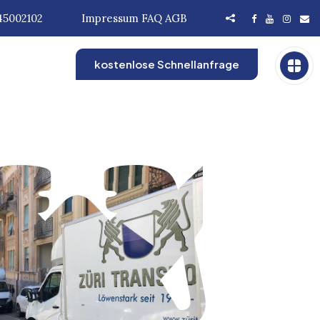
45002102
Impressum
FAQ
AGB
kostenlose Schnellanfrage