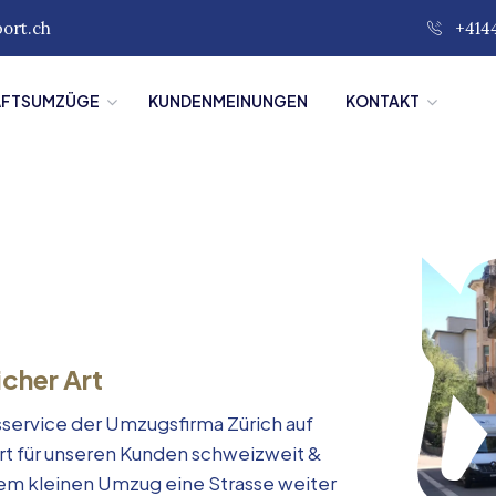
port.ch
+414
ÄFTSUMZÜGE
KUNDENMEINUNGEN
KONTAKT
icher Art
service der Umzugsfirma Zürich auf
rt für unseren Kunden schweizweit &
inem kleinen Umzug eine Strasse weiter