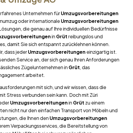
r erfahrenes Unternehmen für
Umzugsvorbereitungen
menumzug oder internationale
Umzugsvorbereitungen
ösungen, die genau auf Ihre individuellen Bedürfnisse
zugsvorbereitungen
in
Grüt
reibungslos und
lles, damit Sie sich entspannt zurücklehnen können.
r, dass jeder
Umzugsvorbereitungen
einzigartig ist.
enden Service an, der sich genau Ihren Anforderungen
lässliches Zügelunternehmen in
Grüt
, das
 Engagement arbeitet.
rausforderungen mit sich, und wir wissen, dass die
mit Stress verbunden sein kann. Doch mit Züri
jeder
Umzugsvorbereitungen
in
Grüt
zu einem
ieten nicht nur den einfachen Transport von Möbeln und
stungen, die Ihnen den
Umzugsvorbereitungen
erem Verpackungsservices, die Bereitstellung von