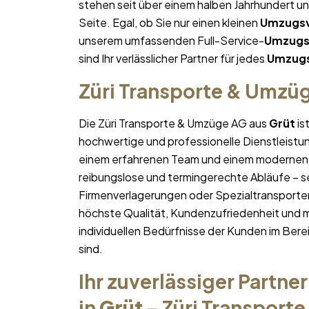
stehen seit über einem halben Jahrhundert u
Seite. Egal, ob Sie nur einen kleinen
Umzugsv
unserem umfassenden Full-Service-
Umzugs
sind Ihr verlässlicher Partner für jedes
Umzugs
Züri Transporte & Umzü
Die Züri Transporte & Umzüge AG aus
Grüt
is
hochwertige und professionelle Dienstleistu
einem erfahrenen Team und einem modernen 
reibungslose und termingerechte Abläufe – se
Firmenverlagerungen oder Spezialtransporten
höchste Qualität, Kundenzufriedenheit und 
individuellen Bedürfnisse der Kunden im Bere
sind.
Ihr zuverlässiger Partner
in
Grüt
– Züri Transport