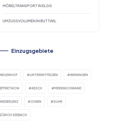
MÖBELTRANSPORT IN ELGG
UMZUGSVOLUMEN IN BUTTWIL
Einzugsgebiete
NEUENHOF
UNTERENTFELDEN
WEININGEN
EFFRETIKON
AESCH
MERENSCHWAND
NIEDERLENZ
JONEN
SUHR
ZÜRICH SEEBACH