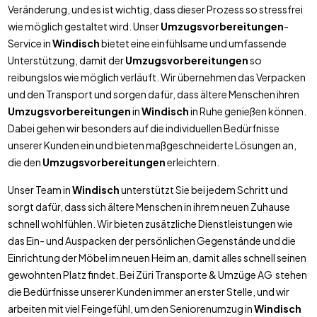
Veränderung, und es ist wichtig, dass dieser Prozess so stressfrei
wie möglich gestaltet wird. Unser
Umzugsvorbereitungen
-
Service in
Windisch
bietet eine einfühlsame und umfassende
Unterstützung, damit der
Umzugsvorbereitungen
so
reibungslos wie möglich verläuft. Wir übernehmen das Verpacken
und den Transport und sorgen dafür, dass ältere Menschen ihren
Umzugsvorbereitungen
in
Windisch
in Ruhe genießen können.
Dabei gehen wir besonders auf die individuellen Bedürfnisse
unserer Kunden ein und bieten maßgeschneiderte Lösungen an,
die den
Umzugsvorbereitungen
erleichtern.
Unser Team in
Windisch
unterstützt Sie bei jedem Schritt und
sorgt dafür, dass sich ältere Menschen in ihrem neuen Zuhause
schnell wohlfühlen. Wir bieten zusätzliche Dienstleistungen wie
das Ein- und Auspacken der persönlichen Gegenstände und die
Einrichtung der Möbel im neuen Heim an, damit alles schnell seinen
gewohnten Platz findet. Bei Züri Transporte & Umzüge AG stehen
die Bedürfnisse unserer Kunden immer an erster Stelle, und wir
arbeiten mit viel Feingefühl, um den Seniorenumzug in
Windisch