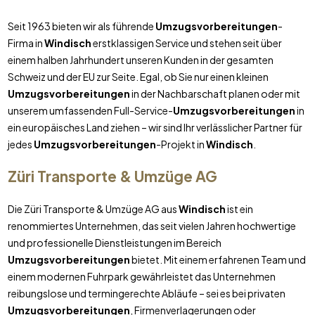
Seit 1963 bieten wir als führende
Umzugsvorbereitungen
-
Firma in
Windisch
erstklassigen Service und stehen seit über
einem halben Jahrhundert unseren Kunden in der gesamten
Schweiz und der EU zur Seite. Egal, ob Sie nur einen kleinen
Umzugsvorbereitungen
in der Nachbarschaft planen oder mit
unserem umfassenden Full-Service-
Umzugsvorbereitungen
in
ein europäisches Land ziehen – wir sind Ihr verlässlicher Partner für
jedes
Umzugsvorbereitungen
-Projekt in
Windisch
.
Züri Transporte & Umzüge AG
Die Züri Transporte & Umzüge AG aus
Windisch
ist ein
renommiertes Unternehmen, das seit vielen Jahren hochwertige
und professionelle Dienstleistungen im Bereich
Umzugsvorbereitungen
bietet. Mit einem erfahrenen Team und
einem modernen Fuhrpark gewährleistet das Unternehmen
reibungslose und termingerechte Abläufe – sei es bei privaten
Umzugsvorbereitungen
, Firmenverlagerungen oder