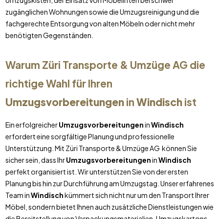
Umzugskisten, der Einsatz von Möbelliften bei schwer
zugänglichen Wohnungen sowie die Umzugsreinigung und die
fachgerechte Entsorgung von alten Möbeln oder nicht mehr
benötigten Gegenständen.
Warum Züri Transporte & Umzüge AG die
richtige Wahl für Ihren
Umzugsvorbereitungen
in
Windisch
ist
Ein erfolgreicher
Umzugsvorbereitungen
in
Windisch
erfordert eine sorgfältige Planung und professionelle
Unterstützung. Mit Züri Transporte & Umzüge AG können Sie
sicher sein, dass Ihr
Umzugsvorbereitungen
in
Windisch
perfekt organisiert ist. Wir unterstützen Sie von der ersten
Planung bis hin zur Durchführung am Umzugstag. Unser erfahrenes
Team in
Windisch
kümmert sich nicht nur um den Transport Ihrer
Möbel, sondern bietet Ihnen auch zusätzliche Dienstleistungen wie
die Bereitstellung von Verpackungsmaterialien, Umzugskartons