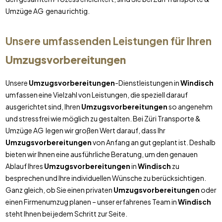
Umzüge AG genau richtig.
Unsere umfassenden Leistungen für Ihren
Umzugsvorbereitungen
Unsere
Umzugsvorbereitungen
-Dienstleistungen in
Windisch
umfassen eine Vielzahl von Leistungen, die speziell darauf
ausgerichtet sind, Ihren
Umzugsvorbereitungen
so angenehm
und stressfrei wie möglich zu gestalten. Bei Züri Transporte &
Umzüge AG legen wir großen Wert darauf, dass Ihr
Umzugsvorbereitungen
von Anfang an gut geplant ist. Deshalb
bieten wir Ihnen eine ausführliche Beratung, um den genauen
Ablauf Ihres
Umzugsvorbereitungen
in
Windisch
zu
besprechen und Ihre individuellen Wünsche zu berücksichtigen.
Ganz gleich, ob Sie einen privaten
Umzugsvorbereitungen
oder
einen Firmenumzug planen – unser erfahrenes Team in
Windisch
steht Ihnen bei jedem Schritt zur Seite.