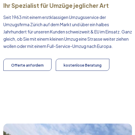
Ihr Spezialist für Umzüge jeglicher Art
Seit 1963 mit einem erstklassigen Umzugsservice der
Umzugsfirma Zürich auf dem Markt und über ein halbes
Jahrhundert für unseren Kunden schweizweit & EU im Einsatz. Ganz
gleich, ob Sie mit einem kleinen Umzug eine Strasse weiter ziehen
wollen oder mit einem Full-Service-Umzug nach
Europa
.
Offerte anfordern
kostenlose Beratung