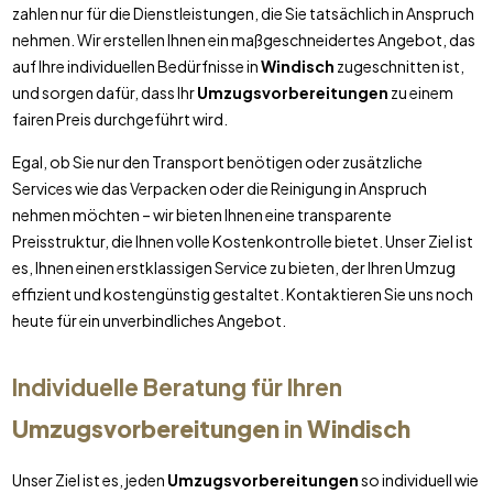
zahlen nur für die Dienstleistungen, die Sie tatsächlich in Anspruch
nehmen. Wir erstellen Ihnen ein maßgeschneidertes Angebot, das
auf Ihre individuellen Bedürfnisse in
Windisch
zugeschnitten ist,
und sorgen dafür, dass Ihr
Umzugsvorbereitungen
zu einem
fairen Preis durchgeführt wird.
Egal, ob Sie nur den Transport benötigen oder zusätzliche
Services wie das Verpacken oder die Reinigung in Anspruch
nehmen möchten – wir bieten Ihnen eine transparente
Preisstruktur, die Ihnen volle Kostenkontrolle bietet. Unser Ziel ist
es, Ihnen einen erstklassigen Service zu bieten, der Ihren Umzug
effizient und kostengünstig gestaltet. Kontaktieren Sie uns noch
heute für ein unverbindliches Angebot.
Individuelle Beratung für Ihren
Umzugsvorbereitungen
in
Windisch
Unser Ziel ist es, jeden
Umzugsvorbereitungen
so individuell wie