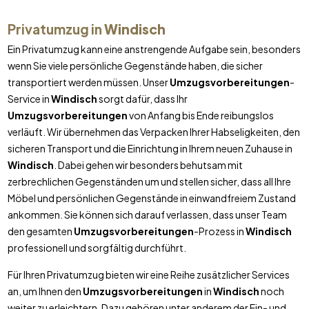
Privatumzug in
Windisch
Ein Privatumzug kann eine anstrengende Aufgabe sein, besonders
wenn Sie viele persönliche Gegenstände haben, die sicher
transportiert werden müssen. Unser
Umzugsvorbereitungen
-
Service in
Windisch
sorgt dafür, dass Ihr
Umzugsvorbereitungen
von Anfang bis Ende reibungslos
verläuft. Wir übernehmen das Verpacken Ihrer Habseligkeiten, den
sicheren Transport und die Einrichtung in Ihrem neuen Zuhause in
Windisch
. Dabei gehen wir besonders behutsam mit
zerbrechlichen Gegenständen um und stellen sicher, dass all Ihre
Möbel und persönlichen Gegenstände in einwandfreiem Zustand
ankommen. Sie können sich darauf verlassen, dass unser Team
den gesamten
Umzugsvorbereitungen
-Prozess in
Windisch
professionell und sorgfältig durchführt.
Für Ihren Privatumzug bieten wir eine Reihe zusätzlicher Services
an, um Ihnen den
Umzugsvorbereitungen
in
Windisch
noch
weiter zu erleichtern. Dazu gehören unter anderem der Ein- und