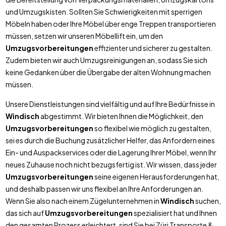
und Umzugskisten. Sollten Sie Schwierigkeiten mit sperrigen
Möbeln haben oder Ihre Möbel über enge Treppen transportieren
müssen, setzen wir unseren Möbellift ein, um den
Umzugsvorbereitungen
effizienter und sicherer zu gestalten.
Zudem bieten wir auch Umzugsreinigungen an, sodass Sie sich
keine Gedanken über die Übergabe der alten Wohnung machen
müssen.
Unsere Dienstleistungen sind vielfältig und auf Ihre Bedürfnisse in
Windisch
abgestimmt. Wir bieten Ihnen die Möglichkeit, den
Umzugsvorbereitungen
so flexibel wie möglich zu gestalten,
sei es durch die Buchung zusätzlicher Helfer, das Anfordern eines
Ein- und Auspackservices oder die Lagerung Ihrer Möbel, wenn Ihr
neues Zuhause noch nicht bezugsfertig ist. Wir wissen, dass jeder
Umzugsvorbereitungen
seine eigenen Herausforderungen hat,
und deshalb passen wir uns flexibel an Ihre Anforderungen an.
Wenn Sie also nach einem Zügelunternehmen in
Windisch
suchen,
das sich auf
Umzugsvorbereitungen
spezialisiert hat und Ihnen
den gesamten Prozess erleichtert, sind Sie bei Züri Transporte &