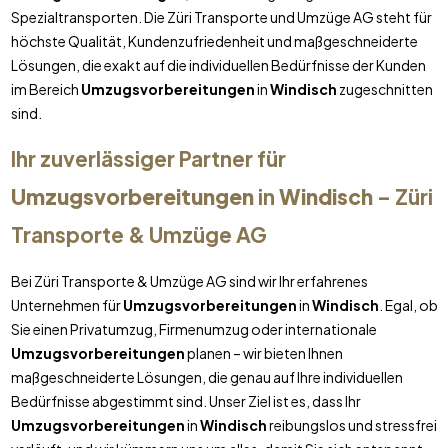
Spezialtransporten. Die Züri Transporte und Umzüge AG steht für
höchste Qualität, Kundenzufriedenheit und maßgeschneiderte
Lösungen, die exakt auf die individuellen Bedürfnisse der Kunden
im Bereich
Umzugsvorbereitungen
in
Windisch
zugeschnitten
sind.
Ihr zuverlässiger Partner für
Umzugsvorbereitungen
in
Windisch
– Züri
Transporte & Umzüge AG
Bei Züri Transporte & Umzüge AG sind wir Ihr erfahrenes
Unternehmen für
Umzugsvorbereitungen
in
Windisch
. Egal, ob
Sie einen Privatumzug, Firmenumzug oder internationale
Umzugsvorbereitungen
planen – wir bieten Ihnen
maßgeschneiderte Lösungen, die genau auf Ihre individuellen
Bedürfnisse abgestimmt sind. Unser Ziel ist es, dass Ihr
Umzugsvorbereitungen
in
Windisch
reibungslos und stressfrei