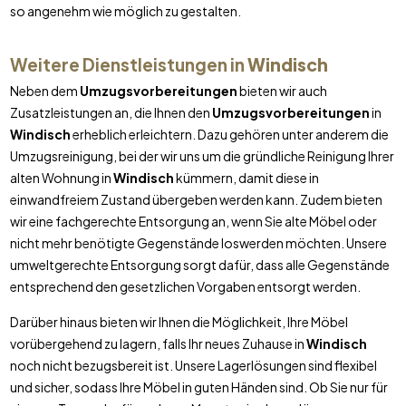
so angenehm wie möglich zu gestalten.
Weitere Dienstleistungen in
Windisch
Neben dem
Umzugsvorbereitungen
bieten wir auch
Zusatzleistungen an, die Ihnen den
Umzugsvorbereitungen
in
Windisch
erheblich erleichtern. Dazu gehören unter anderem die
Umzugsreinigung, bei der wir uns um die gründliche Reinigung Ihrer
alten Wohnung in
Windisch
kümmern, damit diese in
einwandfreiem Zustand übergeben werden kann. Zudem bieten
wir eine fachgerechte Entsorgung an, wenn Sie alte Möbel oder
nicht mehr benötigte Gegenstände loswerden möchten. Unsere
umweltgerechte Entsorgung sorgt dafür, dass alle Gegenstände
entsprechend den gesetzlichen Vorgaben entsorgt werden.
Darüber hinaus bieten wir Ihnen die Möglichkeit, Ihre Möbel
vorübergehend zu lagern, falls Ihr neues Zuhause in
Windisch
noch nicht bezugsbereit ist. Unsere Lagerlösungen sind flexibel
und sicher, sodass Ihre Möbel in guten Händen sind. Ob Sie nur für