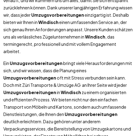
verläuft, und wir kümmern uns um alles, damit Sie sich entspannt
zurücklehnen können. Dank unserer langjährigen Erfahrung wissen
wir, dass jeder
Umzugsvorbereitungen
einzigartig ist. Deshalb
bieten wir Ihnen in
Windisch
einen umfassenden Service an, der
sich genau Ihren Anforderungen anpasst. Unsere Kunden schätzen
uns als verlässliches Zügelunternehmen in
Windisch
, das
termingerecht, professionell und mit vollem Engagement
arbeitet.
Ein
Umzugsvorbereitungen
bringt viele Herausforderungen mit
sich, und wir wissen, dass die Planung eines
Umzugsvorbereitungen
oft mit Stress verbunden sein kann.
Doch mit Züri Transporte & Umzüge AG an Ihrer Seite wird jeder
Umzugsvorbereitungen
in
Windisch
zu einem organisierten
und effizienten Prozess. Wir bieten nicht nur den einfachen
Transport von Möbeln und Kartons, sondern auch umfassende
Dienstleistungen, die Ihnen den
Umzugsvorbereitungen
deutlich erleichtern. Dazu gehören unter anderem
Verpackungsservices, die Bereitstellung von Umzugskartons und