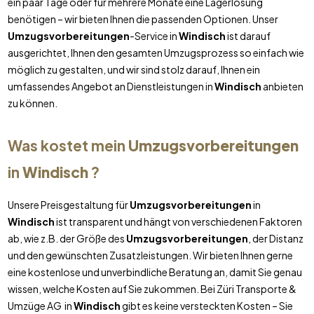
ein paar Tage oder für mehrere Monate eine Lagerlösung
benötigen – wir bieten Ihnen die passenden Optionen. Unser
Umzugsvorbereitungen
-Service in
Windisch
ist darauf
ausgerichtet, Ihnen den gesamten Umzugsprozess so einfach wie
möglich zu gestalten, und wir sind stolz darauf, Ihnen ein
umfassendes Angebot an Dienstleistungen in
Windisch
anbieten
zu können.
Was kostet mein
Umzugsvorbereitungen
in
Windisch
?
Unsere Preisgestaltung für
Umzugsvorbereitungen
in
Windisch
ist transparent und hängt von verschiedenen Faktoren
ab, wie z.B. der Größe des
Umzugsvorbereitungen
, der Distanz
und den gewünschten Zusatzleistungen. Wir bieten Ihnen gerne
eine kostenlose und unverbindliche Beratung an, damit Sie genau
wissen, welche Kosten auf Sie zukommen. Bei Züri Transporte &
Umzüge AG in
Windisch
gibt es keine versteckten Kosten – Sie