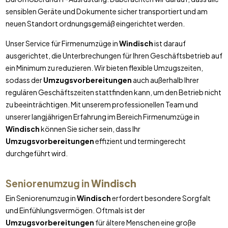
sensiblen Geräte und Dokumente sicher transportiert und am
neuen Standort ordnungsgemäß eingerichtet werden.
Unser Service für Firmenumzüge in
Windisch
ist darauf
ausgerichtet, die Unterbrechungen für Ihren Geschäftsbetrieb auf
ein Minimum zu reduzieren. Wir bieten flexible Umzugszeiten,
sodass der
Umzugsvorbereitungen
auch außerhalb Ihrer
regulären Geschäftszeiten stattfinden kann, um den Betrieb nicht
zu beeinträchtigen. Mit unserem professionellen Team und
unserer langjährigen Erfahrung im Bereich Firmenumzüge in
Windisch
können Sie sicher sein, dass Ihr
Umzugsvorbereitungen
effizient und termingerecht
durchgeführt wird.
Seniorenumzug in
Windisch
Ein Seniorenumzug in
Windisch
erfordert besondere Sorgfalt
und Einfühlungsvermögen. Oftmals ist der
Umzugsvorbereitungen
für ältere Menschen eine große