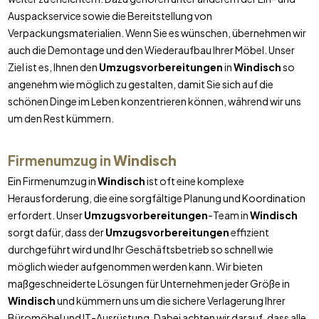
Auspackservice sowie die Bereitstellung von
Verpackungsmaterialien. Wenn Sie es wünschen, übernehmen wir
auch die Demontage und den Wiederaufbau Ihrer Möbel. Unser
Ziel ist es, Ihnen den
Umzugsvorbereitungen
in
Windisch
so
angenehm wie möglich zu gestalten, damit Sie sich auf die
schönen Dinge im Leben konzentrieren können, während wir uns
um den Rest kümmern.
Firmenumzug in
Windisch
Ein Firmenumzug in
Windisch
ist oft eine komplexe
Herausforderung, die eine sorgfältige Planung und Koordination
erfordert. Unser
Umzugsvorbereitungen
-Team in
Windisch
sorgt dafür, dass der
Umzugsvorbereitungen
effizient
durchgeführt wird und Ihr Geschäftsbetrieb so schnell wie
möglich wieder aufgenommen werden kann. Wir bieten
maßgeschneiderte Lösungen für Unternehmen jeder Größe in
Windisch
und kümmern uns um die sichere Verlagerung Ihrer
Büromöbel und IT-Ausrüstung. Dabei achten wir darauf, dass alle