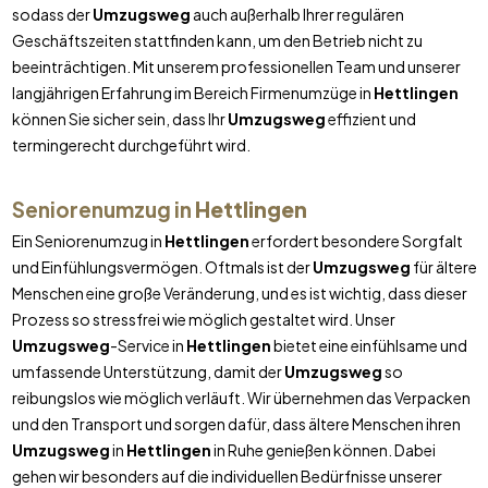
sodass der
Umzugsweg
auch außerhalb Ihrer regulären
Geschäftszeiten stattfinden kann, um den Betrieb nicht zu
beeinträchtigen. Mit unserem professionellen Team und unserer
langjährigen Erfahrung im Bereich Firmenumzüge in
Hettlingen
können Sie sicher sein, dass Ihr
Umzugsweg
effizient und
termingerecht durchgeführt wird.
Seniorenumzug in
Hettlingen
Ein Seniorenumzug in
Hettlingen
erfordert besondere Sorgfalt
und Einfühlungsvermögen. Oftmals ist der
Umzugsweg
für ältere
Menschen eine große Veränderung, und es ist wichtig, dass dieser
Prozess so stressfrei wie möglich gestaltet wird. Unser
Umzugsweg
-Service in
Hettlingen
bietet eine einfühlsame und
umfassende Unterstützung, damit der
Umzugsweg
so
reibungslos wie möglich verläuft. Wir übernehmen das Verpacken
und den Transport und sorgen dafür, dass ältere Menschen ihren
Umzugsweg
in
Hettlingen
in Ruhe genießen können. Dabei
gehen wir besonders auf die individuellen Bedürfnisse unserer