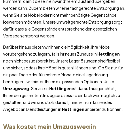
kümmern, damit diese in einwandfreiem Zustand übergeben
werden kann. Zudem bieten wir eine fachgerechte Entsorgung an,
wenn Sie alte Möbel oder nicht mehr benötigte Gegenstände
loswerden möchten. Unsere umweltgerechte Entsorgung sorgt
dafür, dass alle Gegenstände entsprechend den gesetzlichen
Vorgaben entsorgt werden.
Darüber hinaus bieten wir Ihnen die Möglichkeit, Ihre Möbel
vorübergehend zu lagern, falls Ihr neues Zuhause in
Hettlingen
noch nicht bezugsbereit ist. Unsere Lagerlösungen sind flexibel
und sicher, sodass Ihre Möbel in guten Händen sind. Ob Sie nur für
ein paar Tage oder für mehrere Monate eine Lagerlösung
benötigen – wir bieten Ihnen die passenden Optionen. Unser
Umzugsweg
-Service in
Hettlingen
ist darauf ausgerichtet,
Ihnen den gesamten Umzugsprozess so einfach wie möglich zu
gestalten, und wir sind stolz darauf, Ihnen ein umfassendes
Angebot an Dienstleistungen in
Hettlingen
anbieten zu können.
Was kostet mein
Umzugsweg
in