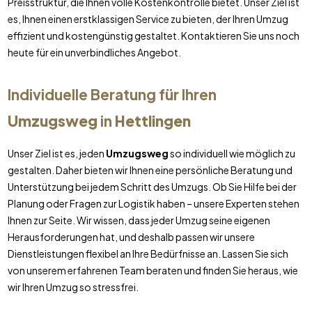
Preisstruktur, die Ihnen volle Kostenkontrolle bietet. Unser Ziel ist
es, Ihnen einen erstklassigen Service zu bieten, der Ihren Umzug
effizient und kostengünstig gestaltet. Kontaktieren Sie uns noch
heute für ein unverbindliches Angebot.
Individuelle Beratung für Ihren
Umzugsweg
in
Hettlingen
Unser Ziel ist es, jeden
Umzugsweg
so individuell wie möglich zu
gestalten. Daher bieten wir Ihnen eine persönliche Beratung und
Unterstützung bei jedem Schritt des Umzugs. Ob Sie Hilfe bei der
Planung oder Fragen zur Logistik haben – unsere Experten stehen
Ihnen zur Seite. Wir wissen, dass jeder Umzug seine eigenen
Herausforderungen hat, und deshalb passen wir unsere
Dienstleistungen flexibel an Ihre Bedürfnisse an. Lassen Sie sich
von unserem erfahrenen Team beraten und finden Sie heraus, wie
wir Ihren Umzug so stressfrei.