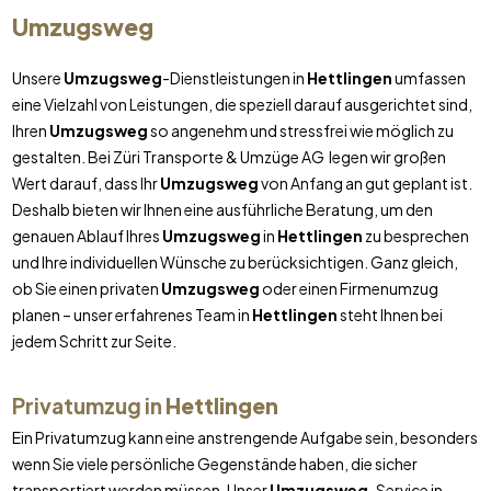
Umzugsweg
Unsere
Umzugsweg
-Dienstleistungen in
Hettlingen
umfassen
eine Vielzahl von Leistungen, die speziell darauf ausgerichtet sind,
Ihren
Umzugsweg
so angenehm und stressfrei wie möglich zu
gestalten. Bei Züri Transporte & Umzüge AG legen wir großen
Wert darauf, dass Ihr
Umzugsweg
von Anfang an gut geplant ist.
Deshalb bieten wir Ihnen eine ausführliche Beratung, um den
genauen Ablauf Ihres
Umzugsweg
in
Hettlingen
zu besprechen
und Ihre individuellen Wünsche zu berücksichtigen. Ganz gleich,
ob Sie einen privaten
Umzugsweg
oder einen Firmenumzug
planen – unser erfahrenes Team in
Hettlingen
steht Ihnen bei
jedem Schritt zur Seite.
Privatumzug in
Hettlingen
Ein Privatumzug kann eine anstrengende Aufgabe sein, besonders
wenn Sie viele persönliche Gegenstände haben, die sicher
transportiert werden müssen. Unser
Umzugsweg
-Service in