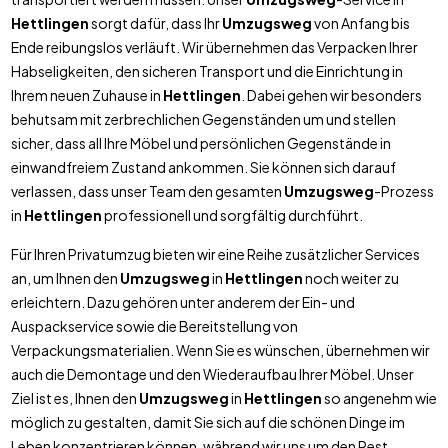
Hettlingen
sorgt dafür, dass Ihr
Umzugsweg
von Anfang bis
Ende reibungslos verläuft. Wir übernehmen das Verpacken Ihrer
Habseligkeiten, den sicheren Transport und die Einrichtung in
Ihrem neuen Zuhause in
Hettlingen
. Dabei gehen wir besonders
behutsam mit zerbrechlichen Gegenständen um und stellen
sicher, dass all Ihre Möbel und persönlichen Gegenstände in
einwandfreiem Zustand ankommen. Sie können sich darauf
verlassen, dass unser Team den gesamten
Umzugsweg
-Prozess
in
Hettlingen
professionell und sorgfältig durchführt.
Für Ihren Privatumzug bieten wir eine Reihe zusätzlicher Services
an, um Ihnen den
Umzugsweg
in
Hettlingen
noch weiter zu
erleichtern. Dazu gehören unter anderem der Ein- und
Auspackservice sowie die Bereitstellung von
Verpackungsmaterialien. Wenn Sie es wünschen, übernehmen wir
auch die Demontage und den Wiederaufbau Ihrer Möbel. Unser
Ziel ist es, Ihnen den
Umzugsweg
in
Hettlingen
so angenehm wie
möglich zu gestalten, damit Sie sich auf die schönen Dinge im
Leben konzentrieren können, während wir uns um den Rest