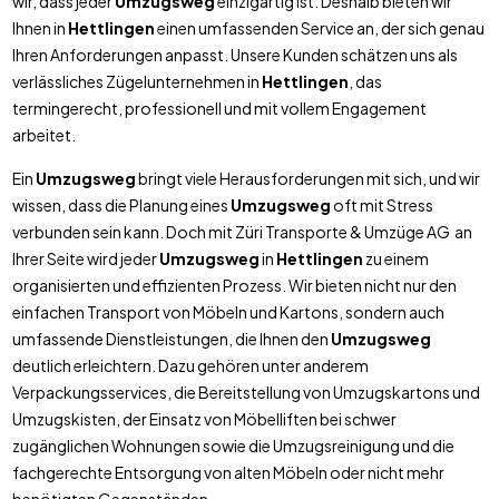
wir, dass jeder
Umzugsweg
einzigartig ist. Deshalb bieten wir
Ihnen in
Hettlingen
einen umfassenden Service an, der sich genau
Ihren Anforderungen anpasst. Unsere Kunden schätzen uns als
verlässliches Zügelunternehmen in
Hettlingen
, das
termingerecht, professionell und mit vollem Engagement
arbeitet.
Ein
Umzugsweg
bringt viele Herausforderungen mit sich, und wir
wissen, dass die Planung eines
Umzugsweg
oft mit Stress
verbunden sein kann. Doch mit Züri Transporte & Umzüge AG an
Ihrer Seite wird jeder
Umzugsweg
in
Hettlingen
zu einem
organisierten und effizienten Prozess. Wir bieten nicht nur den
einfachen Transport von Möbeln und Kartons, sondern auch
umfassende Dienstleistungen, die Ihnen den
Umzugsweg
deutlich erleichtern. Dazu gehören unter anderem
Verpackungsservices, die Bereitstellung von Umzugskartons und
Umzugskisten, der Einsatz von Möbelliften bei schwer
zugänglichen Wohnungen sowie die Umzugsreinigung und die
fachgerechte Entsorgung von alten Möbeln oder nicht mehr