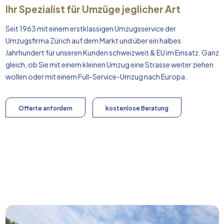
Ihr Spezialist für Umzüge jeglicher Art
Seit 1963 mit einem erstklassigen Umzugsservice der
Umzugsfirma Zürich auf dem Markt und über ein halbes
Jahrhundert für unseren Kunden schweizweit & EU im Einsatz. Ganz
gleich, ob Sie mit einem kleinen Umzug eine Strasse weiter ziehen
wollen oder mit einem Full-Service-Umzug nach
Europa
.
Offerte anfordern
kostenlose Beratung