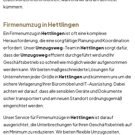
kümmern.
Firmenumzug in
Hettlingen
Ein Firmenumzug in
Hettlingen
ist oft eine komplexe
Herausforderung, die eine sorgfältige Planung und Koordination
erfordert. Unser
Umzugsweg
-Team in
Hettlingen
sorgt dafür,
dass der
Umzugsweg
effizient durchgeführt wird und Ihr
Geschäftsbetrieb so schnell wie möglich wieder aufgenommen
werden kann. Wir bieten maßgeschneiderte Lösungen für
Unternehmen jeder Größe in
Hettlingen
und kümmern uns um die
sichere Verlagerung Ihrer Büromöbel und IT-Ausrüstung. Dabei
achten wir darauf, dass alle sensiblen Geräte und Dokumente
sicher transportiert und am neuen Standort ordnungsgemäß
eingerichtet werden.
Unser Service für Firmenumzüge in
Hettlingen
ist darauf
ausgerichtet, die Unterbrechungen für Ihren Geschäftsbetrieb auf
ein Minimum zu reduzieren. Wir bieten flexible Umzugszeiten,