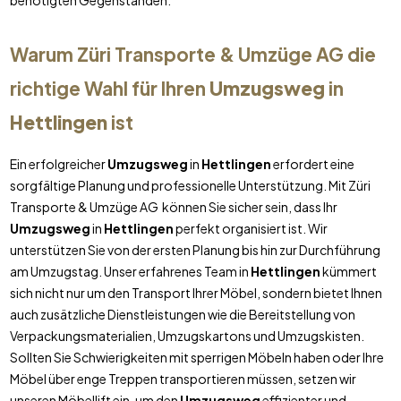
benötigten Gegenständen.
Warum Züri Transporte & Umzüge AG die
richtige Wahl für Ihren
Umzugsweg
in
Hettlingen
ist
Ein erfolgreicher
Umzugsweg
in
Hettlingen
erfordert eine
sorgfältige Planung und professionelle Unterstützung. Mit Züri
Transporte & Umzüge AG können Sie sicher sein, dass Ihr
Umzugsweg
in
Hettlingen
perfekt organisiert ist. Wir
unterstützen Sie von der ersten Planung bis hin zur Durchführung
am Umzugstag. Unser erfahrenes Team in
Hettlingen
kümmert
sich nicht nur um den Transport Ihrer Möbel, sondern bietet Ihnen
auch zusätzliche Dienstleistungen wie die Bereitstellung von
Verpackungsmaterialien, Umzugskartons und Umzugskisten.
Sollten Sie Schwierigkeiten mit sperrigen Möbeln haben oder Ihre
Möbel über enge Treppen transportieren müssen, setzen wir
unseren Möbellift ein, um den
Umzugsweg
effizienter und