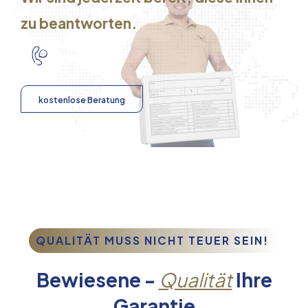
zu beantworten.
kostenlose Beratung
QUALITÄT MUSS NICHT TEUER SEIN!
Bewiesene -
Qualität
Ihre
Garantie