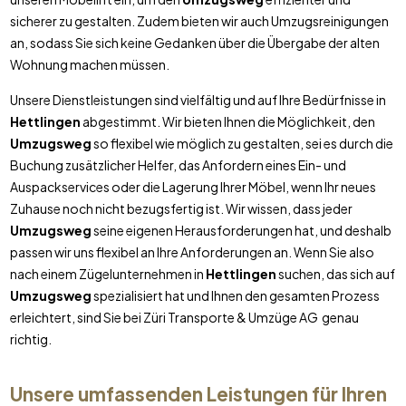
sicherer zu gestalten. Zudem bieten wir auch Umzugsreinigungen
an, sodass Sie sich keine Gedanken über die Übergabe der alten
Wohnung machen müssen.
Unsere Dienstleistungen sind vielfältig und auf Ihre Bedürfnisse in
Hettlingen
abgestimmt. Wir bieten Ihnen die Möglichkeit, den
Umzugsweg
so flexibel wie möglich zu gestalten, sei es durch die
Buchung zusätzlicher Helfer, das Anfordern eines Ein- und
Auspackservices oder die Lagerung Ihrer Möbel, wenn Ihr neues
Zuhause noch nicht bezugsfertig ist. Wir wissen, dass jeder
Umzugsweg
seine eigenen Herausforderungen hat, und deshalb
passen wir uns flexibel an Ihre Anforderungen an. Wenn Sie also
nach einem Zügelunternehmen in
Hettlingen
suchen, das sich auf
Umzugsweg
spezialisiert hat und Ihnen den gesamten Prozess
erleichtert, sind Sie bei Züri Transporte & Umzüge AG genau
richtig.
Unsere umfassenden Leistungen für Ihren