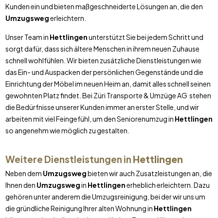
Kunden ein und bieten maßgeschneiderte Lösungen an, die den
Umzugsweg
erleichtern.
Unser Team in
Hettlingen
unterstützt Sie bei jedem Schritt und
sorgt dafür, dass sich ältere Menschen in ihrem neuen Zuhause
schnell wohlfühlen. Wir bieten zusätzliche Dienstleistungen wie
das Ein- und Auspacken der persönlichen Gegenstände und die
Einrichtung der Möbel im neuen Heim an, damit alles schnell seinen
gewohnten Platz findet. Bei Züri Transporte & Umzüge AG stehen
die Bedürfnisse unserer Kunden immer an erster Stelle, und wir
arbeiten mit viel Feingefühl, um den Seniorenumzug in
Hettlingen
so angenehm wie möglich zu gestalten.
Weitere Dienstleistungen in
Hettlingen
Neben dem
Umzugsweg
bieten wir auch Zusatzleistungen an, die
Ihnen den
Umzugsweg
in
Hettlingen
erheblich erleichtern. Dazu
gehören unter anderem die Umzugsreinigung, bei der wir uns um
die gründliche Reinigung Ihrer alten Wohnung in
Hettlingen