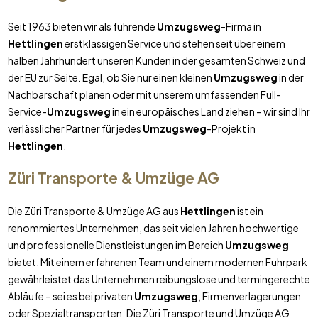
Seit 1963 bieten wir als führende
Umzugsweg
-Firma in
Hettlingen
erstklassigen Service und stehen seit über einem
halben Jahrhundert unseren Kunden in der gesamten Schweiz und
der EU zur Seite. Egal, ob Sie nur einen kleinen
Umzugsweg
in der
Nachbarschaft planen oder mit unserem umfassenden Full-
Service-
Umzugsweg
in ein europäisches Land ziehen – wir sind Ihr
verlässlicher Partner für jedes
Umzugsweg
-Projekt in
Hettlingen
.
Züri Transporte & Umzüge AG
Die Züri Transporte & Umzüge AG aus
Hettlingen
ist ein
renommiertes Unternehmen, das seit vielen Jahren hochwertige
und professionelle Dienstleistungen im Bereich
Umzugsweg
bietet. Mit einem erfahrenen Team und einem modernen Fuhrpark
gewährleistet das Unternehmen reibungslose und termingerechte
Abläufe – sei es bei privaten
Umzugsweg
, Firmenverlagerungen
oder Spezialtransporten. Die Züri Transporte und Umzüge AG