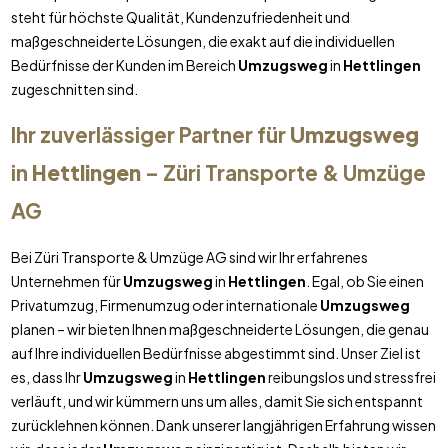
steht für höchste Qualität, Kundenzufriedenheit und
maßgeschneiderte Lösungen, die exakt auf die individuellen
Bedürfnisse der Kunden im Bereich
Umzugsweg
in
Hettlingen
zugeschnitten sind.
Ihr zuverlässiger Partner für
Umzugsweg
in
Hettlingen
– Züri Transporte & Umzüge
AG
Bei Züri Transporte & Umzüge AG sind wir Ihr erfahrenes
Unternehmen für
Umzugsweg
in
Hettlingen
. Egal, ob Sie einen
Privatumzug, Firmenumzug oder internationale
Umzugsweg
planen – wir bieten Ihnen maßgeschneiderte Lösungen, die genau
auf Ihre individuellen Bedürfnisse abgestimmt sind. Unser Ziel ist
es, dass Ihr
Umzugsweg
in
Hettlingen
reibungslos und stressfrei
verläuft, und wir kümmern uns um alles, damit Sie sich entspannt
zurücklehnen können. Dank unserer langjährigen Erfahrung wissen