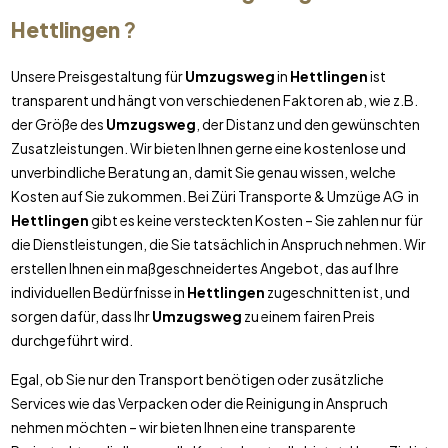
Hettlingen
?
Unsere Preisgestaltung für
Umzugsweg
in
Hettlingen
ist
transparent und hängt von verschiedenen Faktoren ab, wie z.B.
der Größe des
Umzugsweg
, der Distanz und den gewünschten
Zusatzleistungen. Wir bieten Ihnen gerne eine kostenlose und
unverbindliche Beratung an, damit Sie genau wissen, welche
Kosten auf Sie zukommen. Bei Züri Transporte & Umzüge AG in
Hettlingen
gibt es keine versteckten Kosten – Sie zahlen nur für
die Dienstleistungen, die Sie tatsächlich in Anspruch nehmen. Wir
erstellen Ihnen ein maßgeschneidertes Angebot, das auf Ihre
individuellen Bedürfnisse in
Hettlingen
zugeschnitten ist, und
sorgen dafür, dass Ihr
Umzugsweg
zu einem fairen Preis
durchgeführt wird.
Egal, ob Sie nur den Transport benötigen oder zusätzliche
Services wie das Verpacken oder die Reinigung in Anspruch
nehmen möchten – wir bieten Ihnen eine transparente