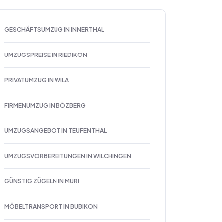
GESCHÄFTSUMZUG IN INNERTHAL
UMZUGSPREISE IN RIEDIKON
PRIVATUMZUG IN WILA
FIRMENUMZUG IN BÖZBERG
UMZUGSANGEBOT IN TEUFENTHAL
UMZUGSVORBEREITUNGEN IN WILCHINGEN
GÜNSTIG ZÜGELN IN MURI
MÖBELTRANSPORT IN BUBIKON