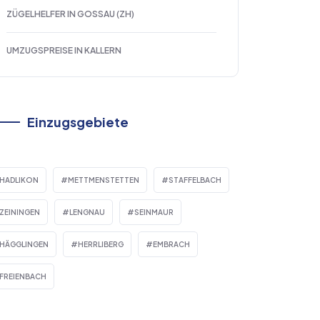
ZÜGELHELFER IN GOSSAU (ZH)
UMZUGSPREISE IN KALLERN
Einzugsgebiete
HADLIKON
METTMENSTETTEN
STAFFELBACH
ZEININGEN
LENGNAU
SEINMAUR
HÄGGLINGEN
HERRLIBERG
EMBRACH
FREIENBACH