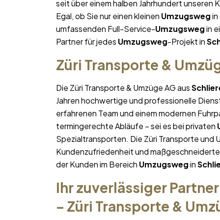
seit über einem halben Jahrhundert unseren 
Egal, ob Sie nur einen kleinen
Umzugsweg
in
umfassenden Full-Service-
Umzugsweg
in e
Partner für jedes
Umzugsweg
-Projekt in
Sch
Züri Transporte & Umzü
Die Züri Transporte & Umzüge AG aus
Schlie
Jahren hochwertige und professionelle Diens
erfahrenen Team und einem modernen Fuhrpa
termingerechte Abläufe – sei es bei privaten
Spezialtransporten. Die Züri Transporte und 
Kundenzufriedenheit und maßgeschneiderte Lö
der Kunden im Bereich
Umzugsweg
in
Schli
Ihr zuverlässiger Partner
– Züri Transporte & Um