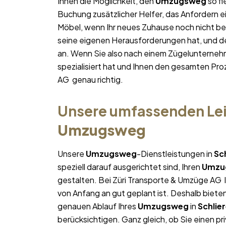
Ihnen die Möglichkeit, den
Umzugsweg
so fl
Buchung zusätzlicher Helfer, das Anfordern e
Möbel, wenn Ihr neues Zuhause noch nicht bez
seine eigenen Herausforderungen hat, und des
an. Wenn Sie also nach einem Zügelunterneh
spezialisiert hat und Ihnen den gesamten Proz
AG genau richtig.
Unsere umfassenden Lei
Umzugsweg
Unsere
Umzugsweg
-Dienstleistungen in
Sc
speziell darauf ausgerichtet sind, Ihren
Umzu
gestalten. Bei Züri Transporte & Umzüge AG l
von Anfang an gut geplant ist. Deshalb bieten
genauen Ablauf Ihres
Umzugsweg
in
Schlie
berücksichtigen. Ganz gleich, ob Sie einen pr