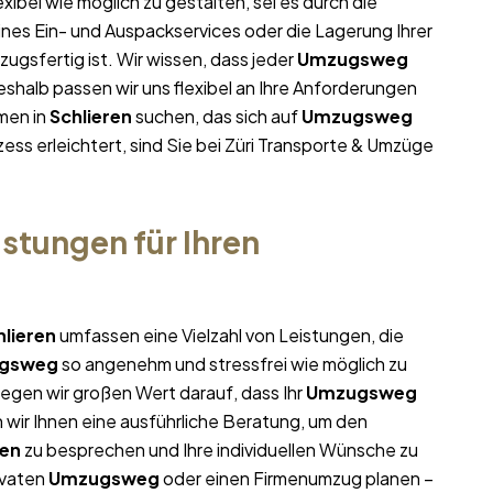
exibel wie möglich zu gestalten, sei es durch die
ines Ein- und Auspackservices oder die Lagerung Ihrer
ugsfertig ist. Wir wissen, dass jeder
Umzugsweg
halb passen wir uns flexibel an Ihre Anforderungen
men in
Schlieren
suchen, das sich auf
Umzugsweg
ess erleichtert, sind Sie bei Züri Transporte & Umzüge
stungen für Ihren
hlieren
umfassen eine Vielzahl von Leistungen, die
gsweg
so angenehm und stressfrei wie möglich zu
egen wir großen Wert darauf, dass Ihr
Umzugsweg
 wir Ihnen eine ausführliche Beratung, um den
ren
zu besprechen und Ihre individuellen Wünsche zu
ivaten
Umzugsweg
oder einen Firmenumzug planen –