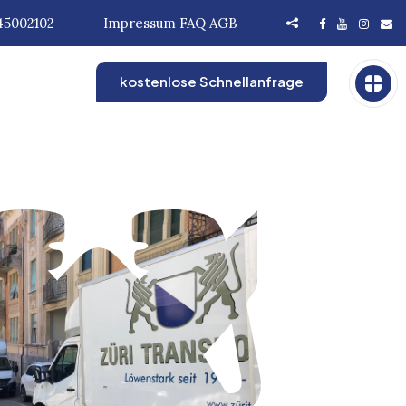
45002102
Impressum
FAQ
AGB
kostenlose Schnellanfrage