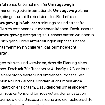
r erfahrenes Unternehmen für
Umzugsweg
in
Firmenumzug oder internationale
Umzugsweg
planen –
die genau auf Ihre individuellen Bedürfnisse
zugsweg
in
Schlieren
reibungslos und stressfrei
t Sie sich entspannt zurücklehnen können. Dank unserer
Umzugsweg
einzigartig ist. Deshalb bieten wir Ihnen in
 sich genau Ihren Anforderungen anpasst. Unsere
unternehmen in
Schlieren
, das termingerecht,
eitet.
en mit sich, und wir wissen, dass die Planung eines
kann. Doch mit Züri Transporte & Umzüge AG an Ihrer
 einem organisierten und effizienten Prozess. Wir
on Möbeln und Kartons, sondern auch umfassende
g
deutlich erleichtern. Dazu gehören unter anderem
 Umzugskartons und Umzugskisten, der Einsatz von
gen sowie die Umzugsreinigung und die fachgerechte