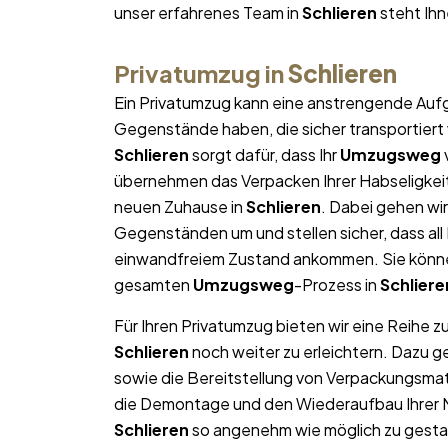
unser erfahrenes Team in
Schlieren
steht Ihn
Privatumzug in
Schlieren
Ein Privatumzug kann eine anstrengende Aufg
Gegenstände haben, die sicher transportier
Schlieren
sorgt dafür, dass Ihr
Umzugsweg
übernehmen das Verpacken Ihrer Habseligkeite
neuen Zuhause in
Schlieren
. Dabei gehen wi
Gegenständen um und stellen sicher, dass al
einwandfreiem Zustand ankommen. Sie können
gesamten
Umzugsweg
-Prozess in
Schliere
Für Ihren Privatumzug bieten wir eine Reihe z
Schlieren
noch weiter zu erleichtern. Dazu 
sowie die Bereitstellung von Verpackungsma
die Demontage und den Wiederaufbau Ihrer Mö
Schlieren
so angenehm wie möglich zu gestal