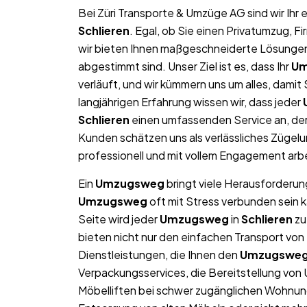
Bei Züri Transporte & Umzüge AG sind wir Ih
Schlieren
. Egal, ob Sie einen Privatumzug, 
wir bieten Ihnen maßgeschneiderte Lösungen, 
abgestimmt sind. Unser Ziel ist es, dass Ihr
Um
verläuft, und wir kümmern uns um alles, dami
langjährigen Erfahrung wissen wir, dass jeder
Schlieren
einen umfassenden Service an, der
Kunden schätzen uns als verlässliches Zügel
professionell und mit vollem Engagement arb
Ein
Umzugsweg
bringt viele Herausforderung
Umzugsweg
oft mit Stress verbunden sein 
Seite wird jeder
Umzugsweg
in
Schlieren
zu
bieten nicht nur den einfachen Transport v
Dienstleistungen, die Ihnen den
Umzugswe
Verpackungsservices, die Bereitstellung von
Möbelliften bei schwer zugänglichen Wohnun