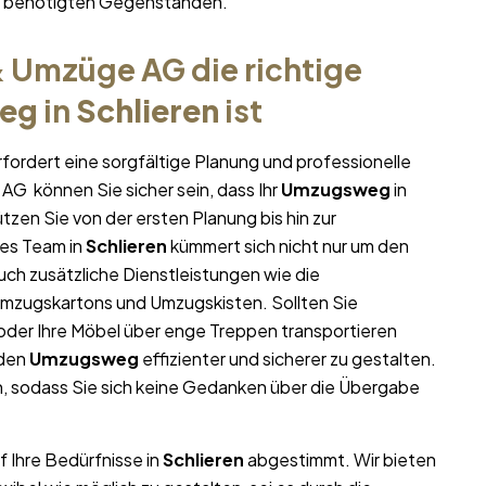
hr benötigten Gegenständen.
 Umzüge AG die richtige
eg
in
Schlieren
ist
fordert eine sorgfältige Planung und professionelle
AG können Sie sicher sein, dass Ihr
Umzugsweg
in
ützen Sie von der ersten Planung bis hin zur
es Team in
Schlieren
kümmert sich nicht nur um den
uch zusätzliche Dienstleistungen wie die
Umzugskartons und Umzugskisten. Sollten Sie
oder Ihre Möbel über enge Treppen transportieren
 den
Umzugsweg
effizienter und sicherer zu gestalten.
, sodass Sie sich keine Gedanken über die Übergabe
f Ihre Bedürfnisse in
Schlieren
abgestimmt. Wir bieten