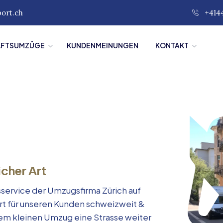
port.ch
+414
ÄFTSUMZÜGE
KUNDENMEINUNGEN
KONTAKT
icher Art
service der Umzugsfirma Zürich auf
rt für unseren Kunden schweizweit &
inem kleinen Umzug eine Strasse weiter