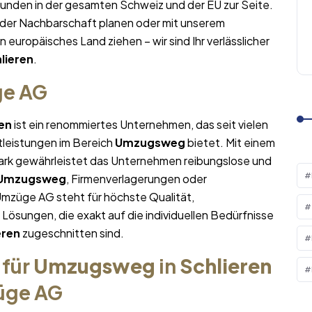
Kunden in der gesamten Schweiz und der EU zur Seite.
 der Nachbarschaft planen oder mit unserem
in europäisches Land ziehen – wir sind Ihr verlässlicher
lieren
.
ge AG
ren
ist ein renommiertes Unternehmen, das seit vielen
tleistungen im Bereich
Umzugsweg
bietet. Mit einem
rk gewährleistet das Unternehmen reibungslose und
Umzugsweg
, Firmenverlagerungen oder
Umzüge AG steht für höchste Qualität,
sungen, die exakt auf die individuellen Bedürfnisse
eren
zugeschnitten sind.
 für
Umzugsweg
in
Schlieren
züge AG