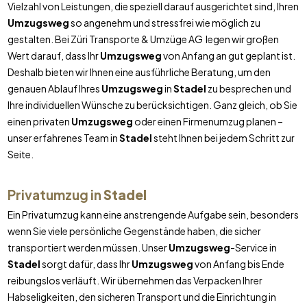
Vielzahl von Leistungen, die speziell darauf ausgerichtet sind, Ihren
Umzugsweg
so angenehm und stressfrei wie möglich zu
gestalten. Bei Züri Transporte & Umzüge AG legen wir großen
Wert darauf, dass Ihr
Umzugsweg
von Anfang an gut geplant ist.
Deshalb bieten wir Ihnen eine ausführliche Beratung, um den
genauen Ablauf Ihres
Umzugsweg
in
Stadel
zu besprechen und
Ihre individuellen Wünsche zu berücksichtigen. Ganz gleich, ob Sie
einen privaten
Umzugsweg
oder einen Firmenumzug planen –
unser erfahrenes Team in
Stadel
steht Ihnen bei jedem Schritt zur
Seite.
Privatumzug in
Stadel
Ein Privatumzug kann eine anstrengende Aufgabe sein, besonders
wenn Sie viele persönliche Gegenstände haben, die sicher
transportiert werden müssen. Unser
Umzugsweg
-Service in
Stadel
sorgt dafür, dass Ihr
Umzugsweg
von Anfang bis Ende
reibungslos verläuft. Wir übernehmen das Verpacken Ihrer
Habseligkeiten, den sicheren Transport und die Einrichtung in