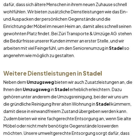
dafür, dass sich ältere Menschen in ihrem neuen Zuhause schnell
wohlfühlen. Wir bieten zusätzliche Dienstleistungen wie das Ein-
und Auspacken der persönlichen Gegenstände und die
Einrichtung der Möbel im neuen Heim an, damit alles schnell seinen
gewohnten Platz findet. Bei Züri Transporte & Umzüge AG stehen
die Bedürfnisse unserer Kunden immer an erster Stelle, und wir
arbeiten mit viel Feingefühl, um den Seniorenumzug in
Stadel
so
angenehm wie möglich zu gestalten.
Weitere Dienstleistungen in
Stadel
Neben dem
Umzugsweg
bieten wir auch Zusatzleistungen an, die
Ihnen den
Umzugsweg
in
Stadel
erheblich erleichtern. Dazu
gehören unter anderem die Umzugsreinigung, bei der wir uns um
die gründliche Reinigung Ihrer alten Wohnung in
Stadel
kümmern,
damit diese in einwandfreiem Zustand übergeben werden kann.
Zudem bieten wir eine fachgerechte Entsorgung an, wenn Sie alte
Möbel oder nicht mehr benötigte Gegenstände loswerden
möchten. Unsere umweltgerechte Entsorgung sorgt dafür, dass