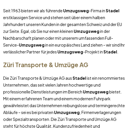
Seit 1963 bieten wir als führende
Umzugsweg
-Firma in
Stadel
erstklassigen Service und stehen seit über einem halben
Jahrhundert unseren Kunden in der gesamten Schweiz und der EU
zur Seite. Egal, ob Sie nur einen kleinen
Umzugsweg
in der
Nachbarschaft planen oder mit unserem umfassenden Full-
Service-
Umzugsweg
in ein europäisches Land ziehen – wir sind Ihr
verlässlicher Partner für jedes
Umzugsweg
-Projekt in
Stadel
.
Züri Transporte & Umzüge AG
Die Züri Transporte & Umzüge AG aus
Stadel
ist ein renommiertes
Unternehmen, das seit vielen Jahren hochwertige und
professionelle Dienstleistungen im Bereich
Umzugsweg
bietet.
Mit einem erfahrenen Team und einem modernen Fuhrpark
gewährleistet das Unternehmen reibungslose und termingerechte
Abläufe – sei es bei privaten
Umzugsweg
, Firmenverlagerungen
oder Spezialtransporten. Die Züri Transporte und Umzüge AG
steht für höchste Qualität, Kundenzufriedenheit und