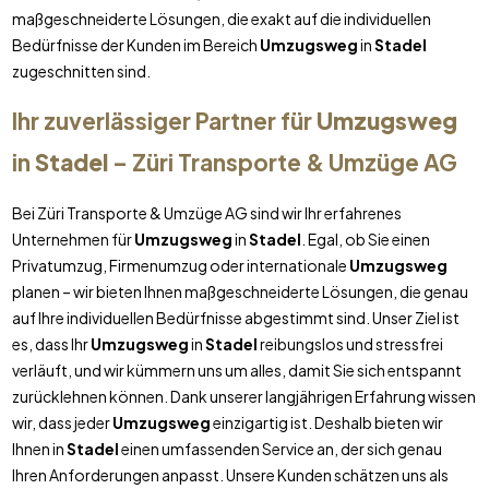
maßgeschneiderte Lösungen, die exakt auf die individuellen
Bedürfnisse der Kunden im Bereich
Umzugsweg
in
Stadel
zugeschnitten sind.
Ihr zuverlässiger Partner für
Umzugsweg
in
Stadel
– Züri Transporte & Umzüge AG
Bei Züri Transporte & Umzüge AG sind wir Ihr erfahrenes
Unternehmen für
Umzugsweg
in
Stadel
. Egal, ob Sie einen
Privatumzug, Firmenumzug oder internationale
Umzugsweg
planen – wir bieten Ihnen maßgeschneiderte Lösungen, die genau
auf Ihre individuellen Bedürfnisse abgestimmt sind. Unser Ziel ist
es, dass Ihr
Umzugsweg
in
Stadel
reibungslos und stressfrei
verläuft, und wir kümmern uns um alles, damit Sie sich entspannt
zurücklehnen können. Dank unserer langjährigen Erfahrung wissen
wir, dass jeder
Umzugsweg
einzigartig ist. Deshalb bieten wir
Ihnen in
Stadel
einen umfassenden Service an, der sich genau
Ihren Anforderungen anpasst. Unsere Kunden schätzen uns als