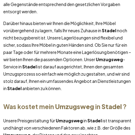
alle Gegenstände entsprechend den gesetzlichen Vorgaben
entsorgt werden.
Darüber hinaus bieten wir Ihnen die Möglichkeit, Ihre Möbel
vorübergehend zu lagern, falls Ihr neues Zuhause in
Stadel
noch
nicht bezugsbereit ist. Unsere Lagerlösungen sind flexibel und
sicher, sodass Ihre Möbel in guten Händen sind. Ob Sie nur für ein
paar Tage oder für mehrere Monate eine Lagerlösung benötigen –
wir bieten Ihnen die passenden Optionen. Unser
Umzugsweg
-
Service in
Stadel
ist darauf ausgerichtet, Ihnen den gesamten
Umzugsprozess so einfach wie möglich zu gestalten, und wir sind
stolz darauf, Ihnen ein umfassendes Angebot an Dienstleistungen
in
Stadel
anbieten zu können.
Was kostet mein
Umzugsweg
in
Stadel
?
Unsere Preisgestaltung für
Umzugsweg
in
Stadel
ist transparent
und hängt von verschiedenen Faktoren ab, wie z.B. der Größe des