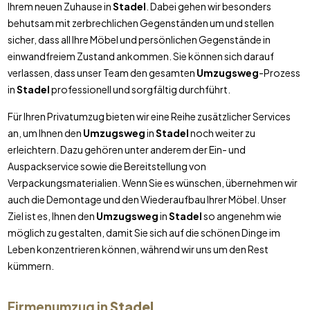
Ihrem neuen Zuhause in
Stadel
. Dabei gehen wir besonders
behutsam mit zerbrechlichen Gegenständen um und stellen
sicher, dass all Ihre Möbel und persönlichen Gegenstände in
einwandfreiem Zustand ankommen. Sie können sich darauf
verlassen, dass unser Team den gesamten
Umzugsweg
-Prozess
in
Stadel
professionell und sorgfältig durchführt.
Für Ihren Privatumzug bieten wir eine Reihe zusätzlicher Services
an, um Ihnen den
Umzugsweg
in
Stadel
noch weiter zu
erleichtern. Dazu gehören unter anderem der Ein- und
Auspackservice sowie die Bereitstellung von
Verpackungsmaterialien. Wenn Sie es wünschen, übernehmen wir
auch die Demontage und den Wiederaufbau Ihrer Möbel. Unser
Ziel ist es, Ihnen den
Umzugsweg
in
Stadel
so angenehm wie
möglich zu gestalten, damit Sie sich auf die schönen Dinge im
Leben konzentrieren können, während wir uns um den Rest
kümmern.
Firmenumzug in
Stadel