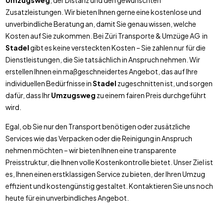
Umzugsweg
, der Distanz und den gewünschten
Zusatzleistungen. Wir bieten Ihnen gerne eine kostenlose und
unverbindliche Beratung an, damit Sie genau wissen, welche
Kosten auf Sie zukommen. Bei Züri Transporte & Umzüge AG in
Stadel
gibt es keine versteckten Kosten – Sie zahlen nur für die
Dienstleistungen, die Sie tatsächlich in Anspruch nehmen. Wir
erstellen Ihnen ein maßgeschneidertes Angebot, das auf Ihre
individuellen Bedürfnisse in
Stadel
zugeschnitten ist, und sorgen
dafür, dass Ihr
Umzugsweg
zu einem fairen Preis durchgeführt
wird.
Egal, ob Sie nur den Transport benötigen oder zusätzliche
Services wie das Verpacken oder die Reinigung in Anspruch
nehmen möchten – wir bieten Ihnen eine transparente
Preisstruktur, die Ihnen volle Kostenkontrolle bietet. Unser Ziel ist
es, Ihnen einen erstklassigen Service zu bieten, der Ihren Umzug
effizient und kostengünstig gestaltet. Kontaktieren Sie uns noch
heute für ein unverbindliches Angebot.