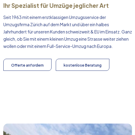
Ihr Spezialist für Umzüge jeglicher Art
Seit 1963 mit einem erstklassigen Umzugsservice der
Umzugsfirma Zürich auf dem Markt und über ein halbes
Jahrhundert für unseren Kunden schweizweit & EU im Einsatz. Ganz
gleich, ob Sie mit einem kleinen Umzug eine Strasse weiter ziehen
wollen oder mit einem Full-Service-Umzug nach
Europa
.
Offerte anfordern
kostenlose Beratung