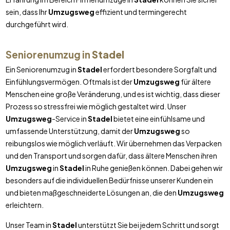
sein, dass Ihr
Umzugsweg
effizient und termingerecht
durchgeführt wird.
Seniorenumzug in
Stadel
Ein Seniorenumzug in
Stadel
erfordert besondere Sorgfalt und
Einfühlungsvermögen. Oftmals ist der
Umzugsweg
für ältere
Menschen eine große Veränderung, und es ist wichtig, dass dieser
Prozess so stressfrei wie möglich gestaltet wird. Unser
Umzugsweg
-Service in
Stadel
bietet eine einfühlsame und
umfassende Unterstützung, damit der
Umzugsweg
so
reibungslos wie möglich verläuft. Wir übernehmen das Verpacken
und den Transport und sorgen dafür, dass ältere Menschen ihren
Umzugsweg
in
Stadel
in Ruhe genießen können. Dabei gehen wir
besonders auf die individuellen Bedürfnisse unserer Kunden ein
und bieten maßgeschneiderte Lösungen an, die den
Umzugsweg
erleichtern.
Unser Team in
Stadel
unterstützt Sie bei jedem Schritt und sorgt