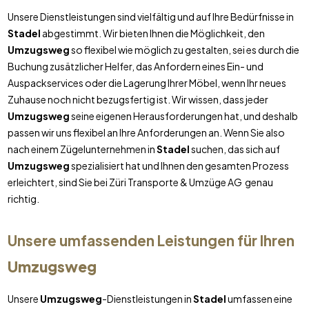
Unsere Dienstleistungen sind vielfältig und auf Ihre Bedürfnisse in
Stadel
abgestimmt. Wir bieten Ihnen die Möglichkeit, den
Umzugsweg
so flexibel wie möglich zu gestalten, sei es durch die
Buchung zusätzlicher Helfer, das Anfordern eines Ein- und
Auspackservices oder die Lagerung Ihrer Möbel, wenn Ihr neues
Zuhause noch nicht bezugsfertig ist. Wir wissen, dass jeder
Umzugsweg
seine eigenen Herausforderungen hat, und deshalb
passen wir uns flexibel an Ihre Anforderungen an. Wenn Sie also
nach einem Zügelunternehmen in
Stadel
suchen, das sich auf
Umzugsweg
spezialisiert hat und Ihnen den gesamten Prozess
erleichtert, sind Sie bei Züri Transporte & Umzüge AG genau
richtig.
Unsere umfassenden Leistungen für Ihren
Umzugsweg
Unsere
Umzugsweg
-Dienstleistungen in
Stadel
umfassen eine