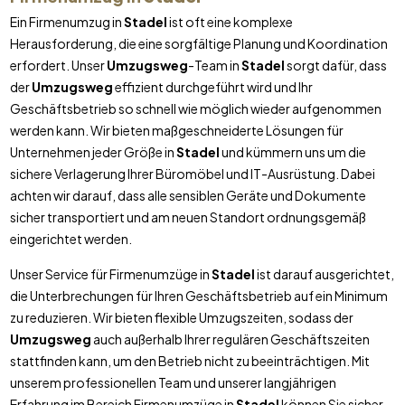
Ein Firmenumzug in
Stadel
ist oft eine komplexe
Herausforderung, die eine sorgfältige Planung und Koordination
erfordert. Unser
Umzugsweg
-Team in
Stadel
sorgt dafür, dass
der
Umzugsweg
effizient durchgeführt wird und Ihr
Geschäftsbetrieb so schnell wie möglich wieder aufgenommen
werden kann. Wir bieten maßgeschneiderte Lösungen für
Unternehmen jeder Größe in
Stadel
und kümmern uns um die
sichere Verlagerung Ihrer Büromöbel und IT-Ausrüstung. Dabei
achten wir darauf, dass alle sensiblen Geräte und Dokumente
sicher transportiert und am neuen Standort ordnungsgemäß
eingerichtet werden.
Unser Service für Firmenumzüge in
Stadel
ist darauf ausgerichtet,
die Unterbrechungen für Ihren Geschäftsbetrieb auf ein Minimum
zu reduzieren. Wir bieten flexible Umzugszeiten, sodass der
Umzugsweg
auch außerhalb Ihrer regulären Geschäftszeiten
stattfinden kann, um den Betrieb nicht zu beeinträchtigen. Mit
unserem professionellen Team und unserer langjährigen
Erfahrung im Bereich Firmenumzüge in
Stadel
können Sie sicher