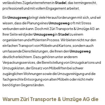
verlässliches Zügelunternehmen in
Stadel
, das termingerecht,
professionell und mit vollem Engagement arbeitet.
Ein
Umzugsweg
bringt viele Herausforderungen mit sich, und wir
wissen, dass die Planung eines
Umzugsweg
oft mit Stress
verbunden sein kann. Doch mit Züri Transporte & Umzüge AG an
Ihrer Seite wird jeder
Umzugsweg
in
Stadel
zu einem
organisierten und effizienten Prozess. Wir bieten nicht nur den
einfachen Transport von Möbeln und Kartons, sondern auch
umfassende Dienstleistungen, die Ihnen den
Umzugsweg
deutlich erleichtern. Dazu gehören unter anderem
Verpackungsservices, die Bereitstellung von Umzugskartons und
Umzugskisten, der Einsatz von Möbelliften bei schwer
zugänglichen Wohnungen sowie die Umzugsreinigung und die
fachgerechte Entsorgung von alten Möbeln oder nicht mehr
benötigten Gegenständen.
Warum Züri Transporte & Umzüge AG die