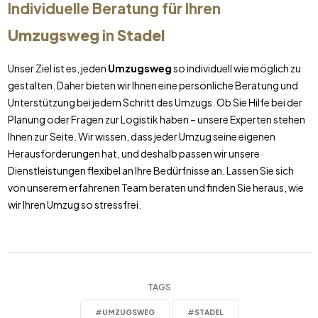
Individuelle Beratung für Ihren
Umzugsweg
in
Stadel
Unser Ziel ist es, jeden
Umzugsweg
so individuell wie möglich zu
gestalten. Daher bieten wir Ihnen eine persönliche Beratung und
Unterstützung bei jedem Schritt des Umzugs. Ob Sie Hilfe bei der
Planung oder Fragen zur Logistik haben – unsere Experten stehen
Ihnen zur Seite. Wir wissen, dass jeder Umzug seine eigenen
Herausforderungen hat, und deshalb passen wir unsere
Dienstleistungen flexibel an Ihre Bedürfnisse an. Lassen Sie sich
von unserem erfahrenen Team beraten und finden Sie heraus, wie
wir Ihren Umzug so stressfrei.
TAGS
#
UMZUGSWEG
#
STADEL