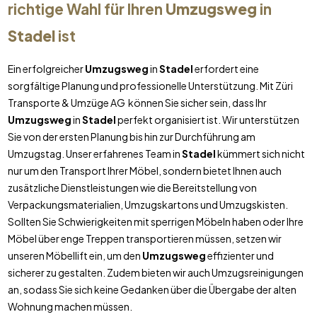
richtige Wahl für Ihren
Umzugsweg
in
Stadel
ist
Ein erfolgreicher
Umzugsweg
in
Stadel
erfordert eine
sorgfältige Planung und professionelle Unterstützung. Mit Züri
Transporte & Umzüge AG können Sie sicher sein, dass Ihr
Umzugsweg
in
Stadel
perfekt organisiert ist. Wir unterstützen
Sie von der ersten Planung bis hin zur Durchführung am
Umzugstag. Unser erfahrenes Team in
Stadel
kümmert sich nicht
nur um den Transport Ihrer Möbel, sondern bietet Ihnen auch
zusätzliche Dienstleistungen wie die Bereitstellung von
Verpackungsmaterialien, Umzugskartons und Umzugskisten.
Sollten Sie Schwierigkeiten mit sperrigen Möbeln haben oder Ihre
Möbel über enge Treppen transportieren müssen, setzen wir
unseren Möbellift ein, um den
Umzugsweg
effizienter und
sicherer zu gestalten. Zudem bieten wir auch Umzugsreinigungen
an, sodass Sie sich keine Gedanken über die Übergabe der alten
Wohnung machen müssen.