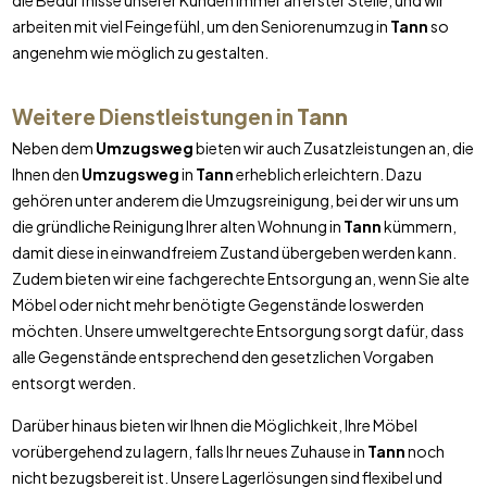
die Bedürfnisse unserer Kunden immer an erster Stelle, und wir
arbeiten mit viel Feingefühl, um den Seniorenumzug in
Tann
so
angenehm wie möglich zu gestalten.
Weitere Dienstleistungen in
Tann
Neben dem
Umzugsweg
bieten wir auch Zusatzleistungen an, die
Ihnen den
Umzugsweg
in
Tann
erheblich erleichtern. Dazu
gehören unter anderem die Umzugsreinigung, bei der wir uns um
die gründliche Reinigung Ihrer alten Wohnung in
Tann
kümmern,
damit diese in einwandfreiem Zustand übergeben werden kann.
Zudem bieten wir eine fachgerechte Entsorgung an, wenn Sie alte
Möbel oder nicht mehr benötigte Gegenstände loswerden
möchten. Unsere umweltgerechte Entsorgung sorgt dafür, dass
alle Gegenstände entsprechend den gesetzlichen Vorgaben
entsorgt werden.
Darüber hinaus bieten wir Ihnen die Möglichkeit, Ihre Möbel
vorübergehend zu lagern, falls Ihr neues Zuhause in
Tann
noch
nicht bezugsbereit ist. Unsere Lagerlösungen sind flexibel und