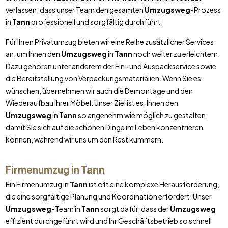
verlassen, dass unser Team den gesamten
Umzugsweg
-Prozess
in
Tann
professionell und sorgfältig durchführt.
Für Ihren Privatumzug bieten wir eine Reihe zusätzlicher Services
an, um Ihnen den
Umzugsweg
in
Tann
noch weiter zu erleichtern.
Dazu gehören unter anderem der Ein- und Auspackservice sowie
die Bereitstellung von Verpackungsmaterialien. Wenn Sie es
wünschen, übernehmen wir auch die Demontage und den
Wiederaufbau Ihrer Möbel. Unser Ziel ist es, Ihnen den
Umzugsweg
in
Tann
so angenehm wie möglich zu gestalten,
damit Sie sich auf die schönen Dinge im Leben konzentrieren
können, während wir uns um den Rest kümmern.
Firmenumzug in
Tann
Ein Firmenumzug in
Tann
ist oft eine komplexe Herausforderung,
die eine sorgfältige Planung und Koordination erfordert. Unser
Umzugsweg
-Team in
Tann
sorgt dafür, dass der
Umzugsweg
effizient durchgeführt wird und Ihr Geschäftsbetrieb so schnell