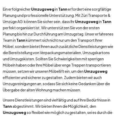
Ein erfolgreicher
Umzugsweg
in
Tann
erfordert eine sorgfältige
Planung und professionelle Unterstützung. Mit Züri Transporte &
Umzüge AG können Sie sicher sein, dass Ihr
Umzugsweg
in
Tann
perfekt organisiert ist. Wir unterstützen Sie von der ersten
Planung bis hin zur Durchführung am Umzugstag. Unser erfahrenes
Team in
Tann
kümmert sich nicht nur um den Transport Ihrer
Möbel, sondern bietet Ihnen auch zusätzliche Dienstleistungen wie
die Bereitstellung von Verpackungsmaterialien, Umzugskartons
und Umzugskisten. Sollten Sie Schwierigkeiten mit sperrigen
Möbeln haben oder Ihre Möbel über enge Treppen transportieren
müssen, setzen wir unseren Möbellift ein, um den
Umzugsweg
effizienter und sicherer zu gestalten. Zudem bieten wir auch
Umzugsreinigungen an, sodass Sie sich keine Gedanken über die
Übergabe der alten Wohnung machen müssen.
Unsere Dienstleistungen sind vielfältig und auf Ihre Bedürfnisse in
Tann
abgestimmt. Wir bieten Ihnen die Möglichkeit, den
Umzugsweg
so flexibel wie möglich zu gestalten, sei es durch die