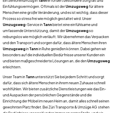
Ein Seniorenumzug in
Tann
erfordert besondere Sorgfalt und
Einfühlungsvermögen. Oftmals ist der
Umzugsweg
für ältere
Menschen eine große Veränderung, und es ist wichtig, dass dieser
Prozess so stressfrei wie möglich gestaltet wird. Unser
Umzugsweg
-Service in
Tann
bietet eine einfühlsame und
umfassende Unterstützung, damit der
Umzugsweg
so
reibungslos wie möglich verläuft. Wir übernehmen das Verpacken
und den Transport und sorgen dafür, dass ältere Menschen ihren
Umzugsweg
in
Tann
in Ruhe genießen können. Dabei gehen wir
besonders auf die individuellen Bedürfnisse unserer Kunden ein
und bieten maßgeschneiderte Lösungen an, die den
Umzugsweg
erleichtern.
Unser Team in
Tann
unterstützt Sie bei jedem Schritt und sorgt
dafür, dass sich ältere Menschen in ihrem neuen Zuhause schnell
wohlfühlen. Wir bieten zusätzliche Dienstleistungen wie das Ein-
und Auspacken der persönlichen Gegenstände und die
Einrichtung der Möbel im neuen Heim an, damit alles schnell seinen
gewohnten Platz findet. Bei Züri Transporte & Umzüge AG stehen