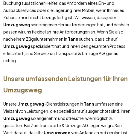
Buchung zusätzlicher Helfer, das Anfordern eines Ein- und
Auspackservices oder die Lagerung Ihrer Möbel, wenn Ihr neues
Zuhause noch nicht bezugsfertig ist. Wir wissen, dass jeder
Umzugsweg
seine eigenen Herausforderungen hat, und deshalb
passen wir uns flexibel an Ihre Anforderungen an. Wenn Sie also
nach einem Zügelunternehmen in
Tann
suchen, das sich auf
Umzugsweg
spezialisiert hat und Ihnen den gesamten Prozess
erleichtert, sind Sie bei Züri Transporte & Umzüge AG genau
richtig.
Unsere umfassenden Leistungen für Ihren
Umzugsweg
Unsere
Umzugsweg
-Dienstleistungen in
Tann
umfassen eine
Vielzahl von Leistungen, die speziell darauf ausgerichtet sind, Ihren
Umzugsweg
so angenehm und stressfrei wie möglich zu
gestalten. Bei Züri Transporte & Umzüge AG legen wir großen
Wert darauf, dass Ihr
Umzugsweg
von Anfang an gut geplant ist.