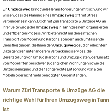
Ein
Umzugsweg
bringt viele Herausforderungen mit sich, und wir
wissen, dass die Planung eines
Umzugsweg
oft mit Stress
verbunden sein kann. Doch mit Züri Transporte & Umzüge AG an
Ihrer Seite wird jeder
Umzugsweg
in
Tann
zu einem organisierten
und effizienten Prozess. Wir bieten nicht nur den einfachen
Transport von Möbeln und Kartons, sondern auch umfassende
Dienstleistungen, die Ihnen den
Umzugsweg
deutlich erleichtern.
Dazu gehören unter anderem Verpackungsservices, die
Bereitstellung von Umzugskartons und Umzugskisten, der Einsatz
von Möbelliften bei schwer zugänglichen Wohnungen sowie die
Umzugsreinigung und die fachgerechte Entsorgung von alten
Möbeln oder nicht mehr benötigten Gegenständen.
Warum Züri Transporte & Umzüge AG die
richtige Wahl für Ihren
Umzugsweg
in
Tann
ist