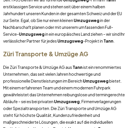
erstklassigen Service und stehen seit über einem halben
Jahrhundert unseren Kunden in der gesamten Schweiz und der EU
zur Seite. Egal, ob Sie nur einen kleinen
Umzugsweg
in der
Nachbarschaft planen oder mit unserem umfassenden Full-
Service-
Umzugsweg
in ein europäisches Land ziehen – wir sind Ihr
verlässlicher Partner für jedes
Umzugsweg
-Projekt in
Tann
.
Züri Transporte & Umzüge AG
Die Züri Transporte & Umzüge AG aus
Tann
ist ein renommiertes
Unternehmen, das seit vielen Jahren hochwertige und
professionelle Dienstleistungen im Bereich
Umzugsweg
bietet.
Mit einem erfahrenen Team und einem modernen Fuhrpark
gewährleistet das Unternehmen reibungslose und termingerechte
Abläufe – sei es bei privaten
Umzugsweg
, Firmenverlagerungen
oder Spezialtransporten. Die Züri Transporte und Umzüge AG
steht für höchste Qualität, Kundenzufriedenheit und
maßgeschneiderte Lösungen, die exakt auf die individuellen