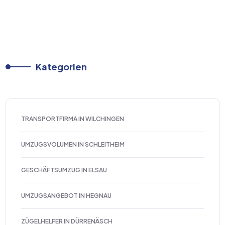
Kategorien
TRANSPORTFIRMA IN WILCHINGEN
UMZUGSVOLUMEN IN SCHLEITHEIM
GESCHÄFTSUMZUG IN ELSAU
UMZUGSANGEBOT IN HEGNAU
ZÜGELHELFER IN DÜRRENÄSCH