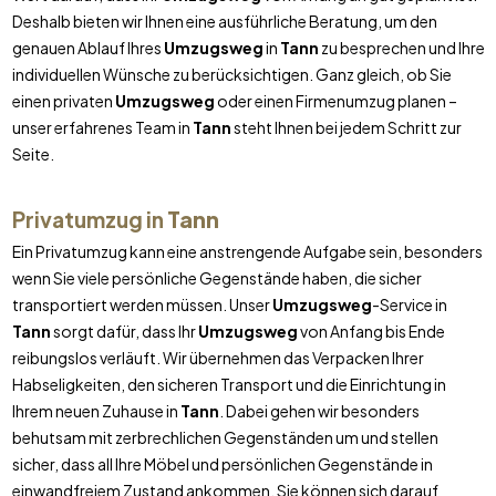
Deshalb bieten wir Ihnen eine ausführliche Beratung, um den
genauen Ablauf Ihres
Umzugsweg
in
Tann
zu besprechen und Ihre
individuellen Wünsche zu berücksichtigen. Ganz gleich, ob Sie
einen privaten
Umzugsweg
oder einen Firmenumzug planen –
unser erfahrenes Team in
Tann
steht Ihnen bei jedem Schritt zur
Seite.
Privatumzug in
Tann
Ein Privatumzug kann eine anstrengende Aufgabe sein, besonders
wenn Sie viele persönliche Gegenstände haben, die sicher
transportiert werden müssen. Unser
Umzugsweg
-Service in
Tann
sorgt dafür, dass Ihr
Umzugsweg
von Anfang bis Ende
reibungslos verläuft. Wir übernehmen das Verpacken Ihrer
Habseligkeiten, den sicheren Transport und die Einrichtung in
Ihrem neuen Zuhause in
Tann
. Dabei gehen wir besonders
behutsam mit zerbrechlichen Gegenständen um und stellen
sicher, dass all Ihre Möbel und persönlichen Gegenstände in
einwandfreiem Zustand ankommen. Sie können sich darauf