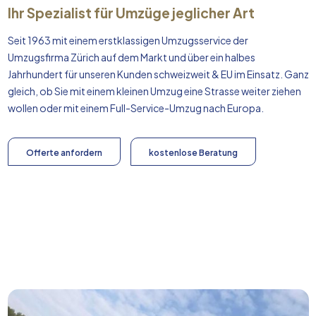
Ihr Spezialist für Umzüge jeglicher Art
Seit 1963 mit einem erstklassigen Umzugsservice der
Umzugsfirma Zürich auf dem Markt und über ein halbes
Jahrhundert für unseren Kunden schweizweit & EU im Einsatz. Ganz
gleich, ob Sie mit einem kleinen Umzug eine Strasse weiter ziehen
wollen oder mit einem Full-Service-Umzug nach
Europa
.
Offerte anfordern
kostenlose Beratung