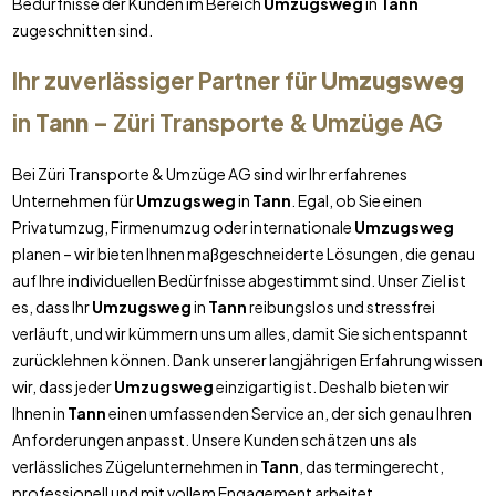
Bedürfnisse der Kunden im Bereich
Umzugsweg
in
Tann
zugeschnitten sind.
Ihr zuverlässiger Partner für
Umzugsweg
in
Tann
– Züri Transporte & Umzüge AG
Bei Züri Transporte & Umzüge AG sind wir Ihr erfahrenes
Unternehmen für
Umzugsweg
in
Tann
. Egal, ob Sie einen
Privatumzug, Firmenumzug oder internationale
Umzugsweg
planen – wir bieten Ihnen maßgeschneiderte Lösungen, die genau
auf Ihre individuellen Bedürfnisse abgestimmt sind. Unser Ziel ist
es, dass Ihr
Umzugsweg
in
Tann
reibungslos und stressfrei
verläuft, und wir kümmern uns um alles, damit Sie sich entspannt
zurücklehnen können. Dank unserer langjährigen Erfahrung wissen
wir, dass jeder
Umzugsweg
einzigartig ist. Deshalb bieten wir
Ihnen in
Tann
einen umfassenden Service an, der sich genau Ihren
Anforderungen anpasst. Unsere Kunden schätzen uns als
verlässliches Zügelunternehmen in
Tann
, das termingerecht,
professionell und mit vollem Engagement arbeitet.