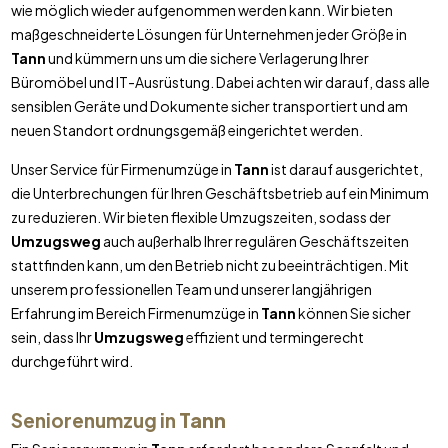
wie möglich wieder aufgenommen werden kann. Wir bieten
maßgeschneiderte Lösungen für Unternehmen jeder Größe in
Tann
und kümmern uns um die sichere Verlagerung Ihrer
Büromöbel und IT-Ausrüstung. Dabei achten wir darauf, dass alle
sensiblen Geräte und Dokumente sicher transportiert und am
neuen Standort ordnungsgemäß eingerichtet werden.
Unser Service für Firmenumzüge in
Tann
ist darauf ausgerichtet,
die Unterbrechungen für Ihren Geschäftsbetrieb auf ein Minimum
zu reduzieren. Wir bieten flexible Umzugszeiten, sodass der
Umzugsweg
auch außerhalb Ihrer regulären Geschäftszeiten
stattfinden kann, um den Betrieb nicht zu beeinträchtigen. Mit
unserem professionellen Team und unserer langjährigen
Erfahrung im Bereich Firmenumzüge in
Tann
können Sie sicher
sein, dass Ihr
Umzugsweg
effizient und termingerecht
durchgeführt wird.
Seniorenumzug in
Tann