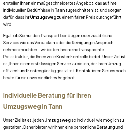
erstellen Ihnen ein maßgeschneidertes Angebot, das auf Ihre
individuellen Bedürfnisse in
Tann
zugeschnitten ist, und sorgen
dafür, dass Ihr
Umzugsweg
zu einem fairen Preis durchgeführt
wird.
Egal, ob Sie nur den Transport benötigen oder zusätzliche
Services wie das Verpacken oder die Reinigung in Anspruch
nehmen möchten – wir bieten Ihnen eine transparente
Preisstruktur, die Ihnen volle Kostenkontrolle bietet. Unser Ziel ist
es, Ihnen einen erstklassigen Service zu bieten, der Ihren Umzug
effizient und kostengünstig gestaltet. Kontaktieren Sie uns noch
heute für ein unverbindliches Angebot.
Individuelle Beratung für Ihren
Umzugsweg
in
Tann
Unser Ziel ist es, jeden
Umzugsweg
so individuell wie möglich zu
gestalten. Daher bieten wir Ihnen eine persönliche Beratung und