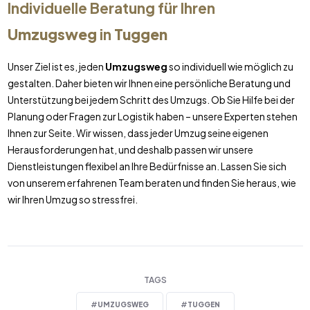
Individuelle Beratung für Ihren
Umzugsweg
in
Tuggen
Unser Ziel ist es, jeden
Umzugsweg
so individuell wie möglich zu
gestalten. Daher bieten wir Ihnen eine persönliche Beratung und
Unterstützung bei jedem Schritt des Umzugs. Ob Sie Hilfe bei der
Planung oder Fragen zur Logistik haben – unsere Experten stehen
Ihnen zur Seite. Wir wissen, dass jeder Umzug seine eigenen
Herausforderungen hat, und deshalb passen wir unsere
Dienstleistungen flexibel an Ihre Bedürfnisse an. Lassen Sie sich
von unserem erfahrenen Team beraten und finden Sie heraus, wie
wir Ihren Umzug so stressfrei.
TAGS
#
UMZUGSWEG
#
TUGGEN