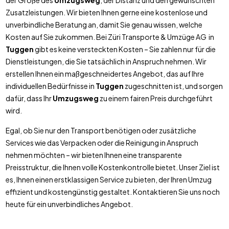
der Größe des
Umzugsweg
, der Distanz und den gewünschten
Zusatzleistungen. Wir bieten Ihnen gerne eine kostenlose und
unverbindliche Beratung an, damit Sie genau wissen, welche
Kosten auf Sie zukommen. Bei Züri Transporte & Umzüge AG in
Tuggen
gibt es keine versteckten Kosten – Sie zahlen nur für die
Dienstleistungen, die Sie tatsächlich in Anspruch nehmen. Wir
erstellen Ihnen ein maßgeschneidertes Angebot, das auf Ihre
individuellen Bedürfnisse in
Tuggen
zugeschnitten ist, und sorgen
dafür, dass Ihr
Umzugsweg
zu einem fairen Preis durchgeführt
wird.
Egal, ob Sie nur den Transport benötigen oder zusätzliche
Services wie das Verpacken oder die Reinigung in Anspruch
nehmen möchten – wir bieten Ihnen eine transparente
Preisstruktur, die Ihnen volle Kostenkontrolle bietet. Unser Ziel ist
es, Ihnen einen erstklassigen Service zu bieten, der Ihren Umzug
effizient und kostengünstig gestaltet. Kontaktieren Sie uns noch
heute für ein unverbindliches Angebot.