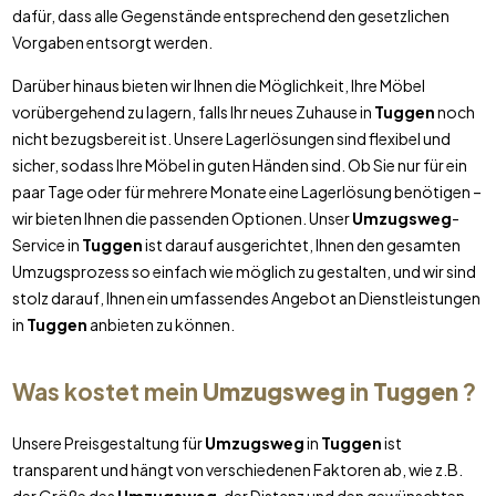
dafür, dass alle Gegenstände entsprechend den gesetzlichen
Vorgaben entsorgt werden.
Darüber hinaus bieten wir Ihnen die Möglichkeit, Ihre Möbel
vorübergehend zu lagern, falls Ihr neues Zuhause in
Tuggen
noch
nicht bezugsbereit ist. Unsere Lagerlösungen sind flexibel und
sicher, sodass Ihre Möbel in guten Händen sind. Ob Sie nur für ein
paar Tage oder für mehrere Monate eine Lagerlösung benötigen –
wir bieten Ihnen die passenden Optionen. Unser
Umzugsweg
-
Service in
Tuggen
ist darauf ausgerichtet, Ihnen den gesamten
Umzugsprozess so einfach wie möglich zu gestalten, und wir sind
stolz darauf, Ihnen ein umfassendes Angebot an Dienstleistungen
in
Tuggen
anbieten zu können.
Was kostet mein
Umzugsweg
in
Tuggen
?
Unsere Preisgestaltung für
Umzugsweg
in
Tuggen
ist
transparent und hängt von verschiedenen Faktoren ab, wie z.B.