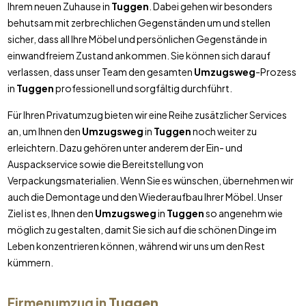
Ihrem neuen Zuhause in
Tuggen
. Dabei gehen wir besonders
behutsam mit zerbrechlichen Gegenständen um und stellen
sicher, dass all Ihre Möbel und persönlichen Gegenstände in
einwandfreiem Zustand ankommen. Sie können sich darauf
verlassen, dass unser Team den gesamten
Umzugsweg
-Prozess
in
Tuggen
professionell und sorgfältig durchführt.
Für Ihren Privatumzug bieten wir eine Reihe zusätzlicher Services
an, um Ihnen den
Umzugsweg
in
Tuggen
noch weiter zu
erleichtern. Dazu gehören unter anderem der Ein- und
Auspackservice sowie die Bereitstellung von
Verpackungsmaterialien. Wenn Sie es wünschen, übernehmen wir
auch die Demontage und den Wiederaufbau Ihrer Möbel. Unser
Ziel ist es, Ihnen den
Umzugsweg
in
Tuggen
so angenehm wie
möglich zu gestalten, damit Sie sich auf die schönen Dinge im
Leben konzentrieren können, während wir uns um den Rest
kümmern.
Firmenumzug in
Tuggen