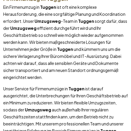
Ein Firmenumzug in
Tuggen
ist oft eine komplexe
Herausforderung, die eine sorgfältige Planung und Koordination
erfordert. Unser
Umzugsweg
-Team in
Tuggen
sorgt dafür, dass
der
Umzugsweg
effizient durchgeführt wird und Ihr
Geschäftsbetrieb so schnell wie möglich wieder aufgenommen
werden kann. Wir bieten maßgeschneiderte Lösungen für
Unternehmen jeder Größe in
Tuggen
und kümmern uns um die
sichere Verlagerung Ihrer Büromöbel und IT-Ausrüstung. Dabei
achten wir darauf, dass alle sensiblen Geräte und Dokumente
sicher transportiert und am neuen Standort ordnungsgemäß
eingerichtet werden.
Unser Service für Firmenumzüge in
Tuggen
ist darauf
ausgerichtet, die Unterbrechungen für Ihren Geschäftsbetrieb auf
ein Minimum zu reduzieren. Wir bieten flexible Umzugszeiten,
sodass der
Umzugsweg
auch außerhalb Ihrer regulären
Geschäftszeiten stattfinden kann, um den Betrieb nicht zu
beeinträchtigen. Mit unserem professionellen Team und unserer
langjährigen Erfahrung im Bereich Firmenumzüge in
Tuggen