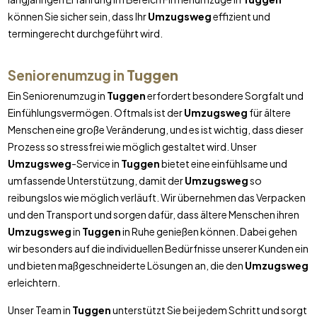
können Sie sicher sein, dass Ihr
Umzugsweg
effizient und
termingerecht durchgeführt wird.
Seniorenumzug in
Tuggen
Ein Seniorenumzug in
Tuggen
erfordert besondere Sorgfalt und
Einfühlungsvermögen. Oftmals ist der
Umzugsweg
für ältere
Menschen eine große Veränderung, und es ist wichtig, dass dieser
Prozess so stressfrei wie möglich gestaltet wird. Unser
Umzugsweg
-Service in
Tuggen
bietet eine einfühlsame und
umfassende Unterstützung, damit der
Umzugsweg
so
reibungslos wie möglich verläuft. Wir übernehmen das Verpacken
und den Transport und sorgen dafür, dass ältere Menschen ihren
Umzugsweg
in
Tuggen
in Ruhe genießen können. Dabei gehen
wir besonders auf die individuellen Bedürfnisse unserer Kunden ein
und bieten maßgeschneiderte Lösungen an, die den
Umzugsweg
erleichtern.
Unser Team in
Tuggen
unterstützt Sie bei jedem Schritt und sorgt