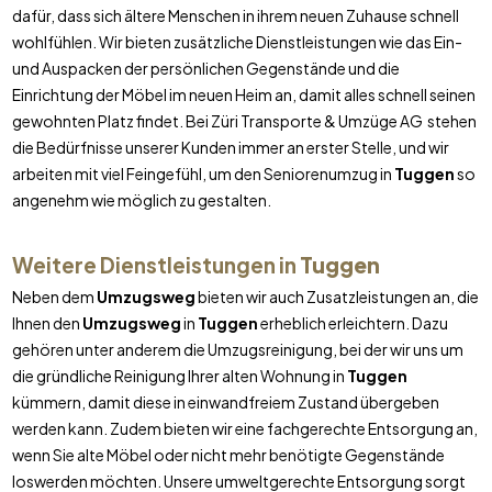
dafür, dass sich ältere Menschen in ihrem neuen Zuhause schnell
wohlfühlen. Wir bieten zusätzliche Dienstleistungen wie das Ein-
und Auspacken der persönlichen Gegenstände und die
Einrichtung der Möbel im neuen Heim an, damit alles schnell seinen
gewohnten Platz findet. Bei Züri Transporte & Umzüge AG stehen
die Bedürfnisse unserer Kunden immer an erster Stelle, und wir
arbeiten mit viel Feingefühl, um den Seniorenumzug in
Tuggen
so
angenehm wie möglich zu gestalten.
Weitere Dienstleistungen in
Tuggen
Neben dem
Umzugsweg
bieten wir auch Zusatzleistungen an, die
Ihnen den
Umzugsweg
in
Tuggen
erheblich erleichtern. Dazu
gehören unter anderem die Umzugsreinigung, bei der wir uns um
die gründliche Reinigung Ihrer alten Wohnung in
Tuggen
kümmern, damit diese in einwandfreiem Zustand übergeben
werden kann. Zudem bieten wir eine fachgerechte Entsorgung an,
wenn Sie alte Möbel oder nicht mehr benötigte Gegenstände
loswerden möchten. Unsere umweltgerechte Entsorgung sorgt