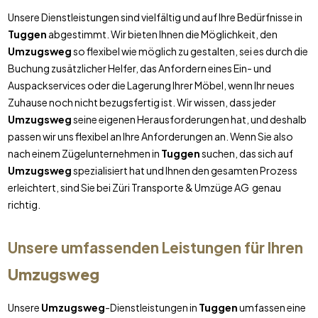
Unsere Dienstleistungen sind vielfältig und auf Ihre Bedürfnisse in
Tuggen
abgestimmt. Wir bieten Ihnen die Möglichkeit, den
Umzugsweg
so flexibel wie möglich zu gestalten, sei es durch die
Buchung zusätzlicher Helfer, das Anfordern eines Ein- und
Auspackservices oder die Lagerung Ihrer Möbel, wenn Ihr neues
Zuhause noch nicht bezugsfertig ist. Wir wissen, dass jeder
Umzugsweg
seine eigenen Herausforderungen hat, und deshalb
passen wir uns flexibel an Ihre Anforderungen an. Wenn Sie also
nach einem Zügelunternehmen in
Tuggen
suchen, das sich auf
Umzugsweg
spezialisiert hat und Ihnen den gesamten Prozess
erleichtert, sind Sie bei Züri Transporte & Umzüge AG genau
richtig.
Unsere umfassenden Leistungen für Ihren
Umzugsweg
Unsere
Umzugsweg
-Dienstleistungen in
Tuggen
umfassen eine