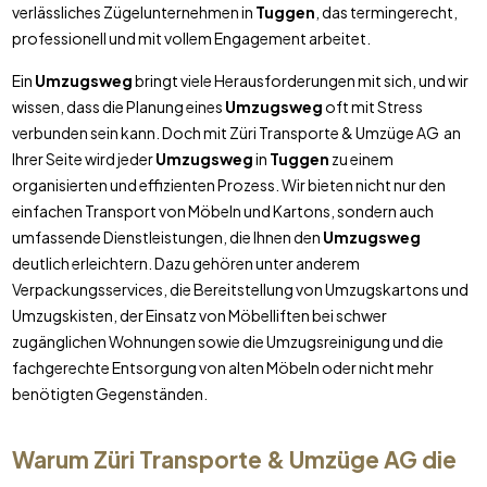
verlässliches Zügelunternehmen in
Tuggen
, das termingerecht,
professionell und mit vollem Engagement arbeitet.
Ein
Umzugsweg
bringt viele Herausforderungen mit sich, und wir
wissen, dass die Planung eines
Umzugsweg
oft mit Stress
verbunden sein kann. Doch mit Züri Transporte & Umzüge AG an
Ihrer Seite wird jeder
Umzugsweg
in
Tuggen
zu einem
organisierten und effizienten Prozess. Wir bieten nicht nur den
einfachen Transport von Möbeln und Kartons, sondern auch
umfassende Dienstleistungen, die Ihnen den
Umzugsweg
deutlich erleichtern. Dazu gehören unter anderem
Verpackungsservices, die Bereitstellung von Umzugskartons und
Umzugskisten, der Einsatz von Möbelliften bei schwer
zugänglichen Wohnungen sowie die Umzugsreinigung und die
fachgerechte Entsorgung von alten Möbeln oder nicht mehr
benötigten Gegenständen.
Warum Züri Transporte & Umzüge AG die