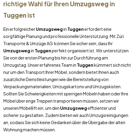
richtige Wahl für Ihren
Umzugsweg
in
Tuggen
ist
Ein erfolgreicher
Umzugsweg
in
Tuggen
erfordert eine
sorgfältige Planung und professionelle Unterstützung. Mit Züri
Transporte & Umzüge AG können Sie sicher sein, dass Ihr
Umzugsweg
in
Tuggen
perfekt organisiert ist. Wir unterstützen
Sie von der ersten Planung bis hin zur Durchführung am
Umzugstag. Unser erfahrenes Team in
Tuggen
kümmert sich nicht
nur um den Transport Ihrer Möbel, sondern bietet Ihnen auch
zusätzliche Dienstleistungen wie die Bereitstellung von
Verpackungsmaterialien, Umzugskartons und Umzugskisten.
Sollten Sie Schwierigkeiten mit sperrigen Möbeln haben oder Ihre
Möbel über enge Treppen transportieren müssen, setzen wir
unseren Möbellift ein, um den
Umzugsweg
effizienter und
sicherer zu gestalten. Zudem bieten wir auch Umzugsreinigungen
an, sodass Sie sich keine Gedanken über die Übergabe der alten
Wohnung machen müssen.