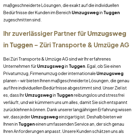
maßgeschneiderte Lösungen, die exakt auf die individuellen
Bedürfnisse der Kunden im Bereich
Umzugsweg
in
Tuggen
zugeschnitten sind.
Ihr zuverlässiger Partner für
Umzugsweg
in
Tuggen
– Züri Transporte & Umzüge AG
Bei Züri Transporte & Umzüge AG sind wir Ihr erfahrenes
Unternehmen für
Umzugsweg
in
Tuggen
. Egal, ob Sie einen
Privatumzug, Firmenumzug oder internationale
Umzugsweg
planen – wir bieten Ihnen maßgeschneiderte Lösungen, die genau
auf Ihre individuellen Bedürfnisse abgestimmt sind. Unser Ziel ist
es, dass Ihr
Umzugsweg
in
Tuggen
reibungslos und stressfrei
verläuft, und wir kümmern uns um alles, damit Sie sich entspannt
zurücklehnen können. Dank unserer langjährigen Erfahrung wissen
wir, dass jeder
Umzugsweg
einzigartig ist. Deshalb bieten wir
Ihnen in
Tuggen
einen umfassenden Service an, der sich genau
Ihren Anforderungen anpasst. Unsere Kunden schätzen uns als