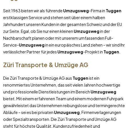
Seit 1963 bieten wir als führende
Umzugsweg
-Firma in
Tuggen
erstklassigen Service und stehen seit über einem halben
Jahrhundert unseren Kunden in der gesamten Schweiz und der EU
zur Seite. Egal, ob Sie nur einen kleinen
Umzugsweg
in der
Nachbarschaft planen oder mit unserem umfassenden Full-
Service-
Umzugsweg
in ein europäisches Land ziehen – wir sind Ihr
verlässlicher Partner für jedes
Umzugsweg
-Projekt in
Tuggen
.
Züri Transporte & Umzüge AG
Die Züri Transporte & Umzüge AG aus
Tuggen
ist ein
renommiertes Unternehmen, das seit vielen Jahren hochwertige
und professionelle Dienstleistungen im Bereich
Umzugsweg
bietet. Mit einem erfahrenen Team und einem modernen Fuhrpark
gewährleistet das Unternehmen reibungslose und termingerechte
Abläufe – sei es bei privaten
Umzugsweg
, Firmenverlagerungen
oder Spezialtransporten. Die Züri Transporte und Umzüge AG
steht für höchste Qualität, Kundenzufriedenheit und