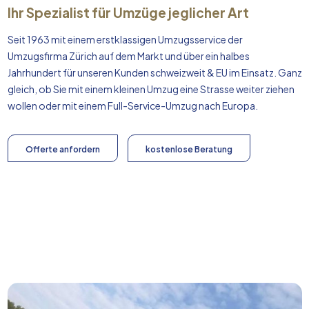
Ihr Spezialist für Umzüge jeglicher Art
Seit 1963 mit einem erstklassigen Umzugsservice der
Umzugsfirma Zürich auf dem Markt und über ein halbes
Jahrhundert für unseren Kunden schweizweit & EU im Einsatz. Ganz
gleich, ob Sie mit einem kleinen Umzug eine Strasse weiter ziehen
wollen oder mit einem Full-Service-Umzug nach
Europa
.
Offerte anfordern
kostenlose Beratung