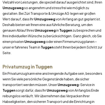
Vielzahl von Leistungen, die speziell darauf ausgerichtet sind, Ihren
Umzugsweg
so angenehm und stressfrei wie möglich zu
gestalten. Bei Züri Transporte & Umzüge AG legen wir großen
Wert darauf, dass Ihr
Umzugsweg
von Anfang an gut geplant ist.
Deshalb bieten wir Ihnen eine ausführliche Beratung, um den
genauen Ablauf Ihres
Umzugsweg
in
Tuggen
zu besprechen und
Ihre individuellen Wünsche zu berücksichtigen. Ganz gleich, ob Sie
einen privaten
Umzugsweg
oder einen Firmenumzug planen –
unser erfahrenes Team in
Tuggen
steht Ihnen bei jedem Schritt zur
Seite.
Privatumzug in
Tuggen
Ein Privatumzug kann eine anstrengende Aufgabe sein, besonders
wenn Sie viele persönliche Gegenstände haben, die sicher
transportiert werden müssen. Unser
Umzugsweg
-Service in
Tuggen
sorgt dafür, dass Ihr
Umzugsweg
von Anfang bis Ende
reibungslos verläuft. Wir übernehmen das Verpacken Ihrer
Habseligkeiten, den sicheren Transport und die Einrichtung in