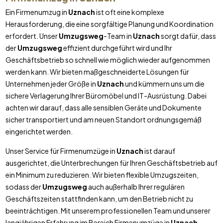
Ein Firmenumzug in
Uznach
ist oft eine komplexe
Herausforderung, die eine sorgfältige Planung und Koordination
erfordert. Unser
Umzugsweg
-Team in
Uznach
sorgt dafür, dass
der
Umzugsweg
effizient durchgeführt wird und Ihr
Geschäftsbetrieb so schnell wie möglich wieder aufgenommen
werden kann. Wir bieten maßgeschneiderte Lösungen für
Unternehmen jeder Größe in
Uznach
und kümmern uns um die
sichere Verlagerung Ihrer Büromöbel und IT-Ausrüstung. Dabei
achten wir darauf, dass alle sensiblen Geräte und Dokumente
sicher transportiert und am neuen Standort ordnungsgemäß
eingerichtet werden.
Unser Service für Firmenumzüge in
Uznach
ist darauf
ausgerichtet, die Unterbrechungen für Ihren Geschäftsbetrieb auf
ein Minimum zu reduzieren. Wir bieten flexible Umzugszeiten,
sodass der
Umzugsweg
auch außerhalb Ihrer regulären
Geschäftszeiten stattfinden kann, um den Betrieb nicht zu
beeinträchtigen. Mit unserem professionellen Team und unserer
langjährigen Erfahrung im Bereich Firmenumzüge in
Uznach