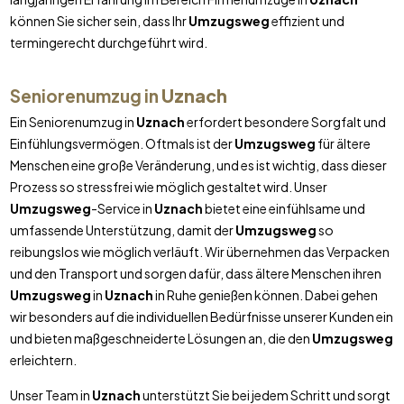
können Sie sicher sein, dass Ihr
Umzugsweg
effizient und
termingerecht durchgeführt wird.
Seniorenumzug in
Uznach
Ein Seniorenumzug in
Uznach
erfordert besondere Sorgfalt und
Einfühlungsvermögen. Oftmals ist der
Umzugsweg
für ältere
Menschen eine große Veränderung, und es ist wichtig, dass dieser
Prozess so stressfrei wie möglich gestaltet wird. Unser
Umzugsweg
-Service in
Uznach
bietet eine einfühlsame und
umfassende Unterstützung, damit der
Umzugsweg
so
reibungslos wie möglich verläuft. Wir übernehmen das Verpacken
und den Transport und sorgen dafür, dass ältere Menschen ihren
Umzugsweg
in
Uznach
in Ruhe genießen können. Dabei gehen
wir besonders auf die individuellen Bedürfnisse unserer Kunden ein
und bieten maßgeschneiderte Lösungen an, die den
Umzugsweg
erleichtern.
Unser Team in
Uznach
unterstützt Sie bei jedem Schritt und sorgt