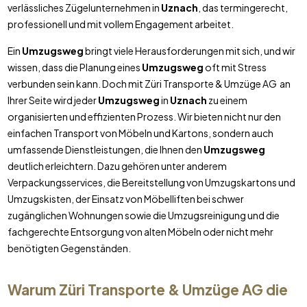
verlässliches Zügelunternehmen in
Uznach
, das termingerecht,
professionell und mit vollem Engagement arbeitet.
Ein
Umzugsweg
bringt viele Herausforderungen mit sich, und wir
wissen, dass die Planung eines
Umzugsweg
oft mit Stress
verbunden sein kann. Doch mit Züri Transporte & Umzüge AG an
Ihrer Seite wird jeder
Umzugsweg
in
Uznach
zu einem
organisierten und effizienten Prozess. Wir bieten nicht nur den
einfachen Transport von Möbeln und Kartons, sondern auch
umfassende Dienstleistungen, die Ihnen den
Umzugsweg
deutlich erleichtern. Dazu gehören unter anderem
Verpackungsservices, die Bereitstellung von Umzugskartons und
Umzugskisten, der Einsatz von Möbelliften bei schwer
zugänglichen Wohnungen sowie die Umzugsreinigung und die
fachgerechte Entsorgung von alten Möbeln oder nicht mehr
benötigten Gegenständen.
Warum Züri Transporte & Umzüge AG die