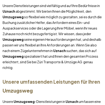
Unsere Dienstleistungen sind vielfältig und auf Ihre Bedürfnisse in
Uznach
abgestimmt. Wir bieten Ihnen die Möglichkeit, den
Umzugsweg
so flexibel wie möglich zu gestalten, sei es durch die
Buchung zusätzlicher Helfer, das Anfordern eines Ein- und
Auspackservices oder die Lagerung Ihrer Möbel, wenn Ihr neues
Zuhause noch nicht bezugsfertig ist. Wir wissen, dass jeder
Umzugsweg
seine eigenen Herausforderungen hat, und deshalb
passen wir uns flexibel an Ihre Anforderungen an. Wenn Sie also
nach einem Zügelunternehmen in
Uznach
suchen, das sich auf
Umzugsweg
spezialisiert hat und Ihnen den gesamten Prozess
erleichtert, sind Sie bei Züri Transporte & Umzüge AG genau
richtig.
Unsere umfassenden Leistungen für Ihren
Umzugsweg
Unsere
Umzugsweg
-Dienstleistungen in
Uznach
umfassen eine