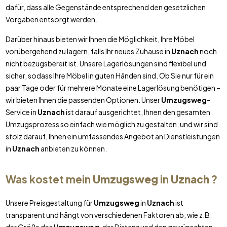
dafür, dass alle Gegenstände entsprechend den gesetzlichen
Vorgaben entsorgt werden.
Darüber hinaus bieten wir Ihnen die Möglichkeit, Ihre Möbel
vorübergehend zu lagern, falls Ihr neues Zuhause in
Uznach
noch
nicht bezugsbereit ist. Unsere Lagerlösungen sind flexibel und
sicher, sodass Ihre Möbel in guten Händen sind. Ob Sie nur für ein
paar Tage oder für mehrere Monate eine Lagerlösung benötigen –
wir bieten Ihnen die passenden Optionen. Unser
Umzugsweg
-
Service in
Uznach
ist darauf ausgerichtet, Ihnen den gesamten
Umzugsprozess so einfach wie möglich zu gestalten, und wir sind
stolz darauf, Ihnen ein umfassendes Angebot an Dienstleistungen
in
Uznach
anbieten zu können.
Was kostet mein
Umzugsweg
in
Uznach
?
Unsere Preisgestaltung für
Umzugsweg
in
Uznach
ist
transparent und hängt von verschiedenen Faktoren ab, wie z.B.