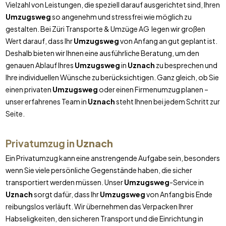
Vielzahl von Leistungen, die speziell darauf ausgerichtet sind, Ihren
Umzugsweg
so angenehm und stressfrei wie möglich zu
gestalten. Bei Züri Transporte & Umzüge AG legen wir großen
Wert darauf, dass Ihr
Umzugsweg
von Anfang an gut geplant ist.
Deshalb bieten wir Ihnen eine ausführliche Beratung, um den
genauen Ablauf Ihres
Umzugsweg
in
Uznach
zu besprechen und
Ihre individuellen Wünsche zu berücksichtigen. Ganz gleich, ob Sie
einen privaten
Umzugsweg
oder einen Firmenumzug planen –
unser erfahrenes Team in
Uznach
steht Ihnen bei jedem Schritt zur
Seite.
Privatumzug in
Uznach
Ein Privatumzug kann eine anstrengende Aufgabe sein, besonders
wenn Sie viele persönliche Gegenstände haben, die sicher
transportiert werden müssen. Unser
Umzugsweg
-Service in
Uznach
sorgt dafür, dass Ihr
Umzugsweg
von Anfang bis Ende
reibungslos verläuft. Wir übernehmen das Verpacken Ihrer
Habseligkeiten, den sicheren Transport und die Einrichtung in