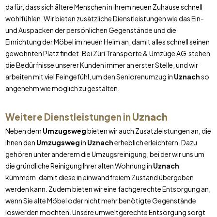
dafür, dass sich ältere Menschen in ihrem neuen Zuhause schnell
wohlfühlen. Wir bieten zusätzliche Dienstleistungen wie das Ein-
und Auspacken der persönlichen Gegenstände und die
Einrichtung der Möbel im neuen Heim an, damit alles schnell seinen
gewohnten Platz findet. Bei Züri Transporte & Umzüge AG stehen
die Bedürfnisse unserer Kunden immer an erster Stelle, und wir
arbeiten mit viel Feingefühl, um den Seniorenumzug in
Uznach
so
angenehm wie möglich zu gestalten.
Weitere Dienstleistungen in
Uznach
Neben dem
Umzugsweg
bieten wir auch Zusatzleistungen an, die
Ihnen den
Umzugsweg
in
Uznach
erheblich erleichtern. Dazu
gehören unter anderem die Umzugsreinigung, bei der wir uns um
die gründliche Reinigung Ihrer alten Wohnung in
Uznach
kümmern, damit diese in einwandfreiem Zustand übergeben
werden kann. Zudem bieten wir eine fachgerechte Entsorgung an,
wenn Sie alte Möbel oder nicht mehr benötigte Gegenstände
loswerden möchten. Unsere umweltgerechte Entsorgung sorgt