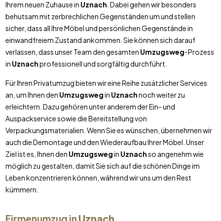
Ihrem neuen Zuhause in
Uznach
. Dabei gehen wir besonders
behutsam mit zerbrechlichen Gegenständen um und stellen
sicher, dass all Ihre Möbel und persönlichen Gegenstände in
einwandfreiem Zustand ankommen. Sie können sich darauf
verlassen, dass unser Team den gesamten
Umzugsweg
-Prozess
in
Uznach
professionell und sorgfältig durchführt.
Für Ihren Privatumzug bieten wir eine Reihe zusätzlicher Services
an, um Ihnen den
Umzugsweg
in
Uznach
noch weiter zu
erleichtern. Dazu gehören unter anderem der Ein- und
Auspackservice sowie die Bereitstellung von
Verpackungsmaterialien. Wenn Sie es wünschen, übernehmen wir
auch die Demontage und den Wiederaufbau Ihrer Möbel. Unser
Ziel ist es, Ihnen den
Umzugsweg
in
Uznach
so angenehm wie
möglich zu gestalten, damit Sie sich auf die schönen Dinge im
Leben konzentrieren können, während wir uns um den Rest
kümmern.
Firmenumzug in
Uznach