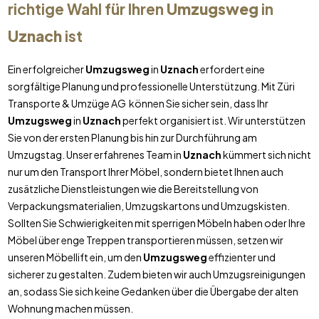
richtige Wahl für Ihren
Umzugsweg
in
Uznach
ist
Ein erfolgreicher
Umzugsweg
in
Uznach
erfordert eine
sorgfältige Planung und professionelle Unterstützung. Mit Züri
Transporte & Umzüge AG können Sie sicher sein, dass Ihr
Umzugsweg
in
Uznach
perfekt organisiert ist. Wir unterstützen
Sie von der ersten Planung bis hin zur Durchführung am
Umzugstag. Unser erfahrenes Team in
Uznach
kümmert sich nicht
nur um den Transport Ihrer Möbel, sondern bietet Ihnen auch
zusätzliche Dienstleistungen wie die Bereitstellung von
Verpackungsmaterialien, Umzugskartons und Umzugskisten.
Sollten Sie Schwierigkeiten mit sperrigen Möbeln haben oder Ihre
Möbel über enge Treppen transportieren müssen, setzen wir
unseren Möbellift ein, um den
Umzugsweg
effizienter und
sicherer zu gestalten. Zudem bieten wir auch Umzugsreinigungen
an, sodass Sie sich keine Gedanken über die Übergabe der alten
Wohnung machen müssen.