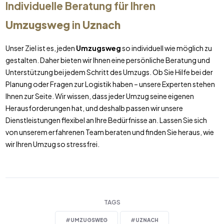
Individuelle Beratung für Ihren
Umzugsweg
in
Uznach
Unser Ziel ist es, jeden
Umzugsweg
so individuell wie möglich zu
gestalten. Daher bieten wir Ihnen eine persönliche Beratung und
Unterstützung bei jedem Schritt des Umzugs. Ob Sie Hilfe bei der
Planung oder Fragen zur Logistik haben – unsere Experten stehen
Ihnen zur Seite. Wir wissen, dass jeder Umzug seine eigenen
Herausforderungen hat, und deshalb passen wir unsere
Dienstleistungen flexibel an Ihre Bedürfnisse an. Lassen Sie sich
von unserem erfahrenen Team beraten und finden Sie heraus, wie
wir Ihren Umzug so stressfrei.
TAGS
#
UMZUGSWEG
#
UZNACH