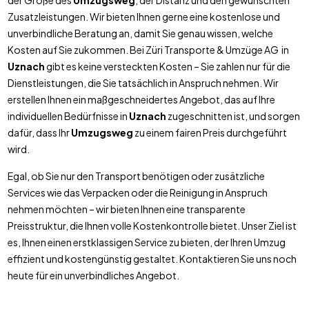
der Größe des
Umzugsweg
, der Distanz und den gewünschten
Zusatzleistungen. Wir bieten Ihnen gerne eine kostenlose und
unverbindliche Beratung an, damit Sie genau wissen, welche
Kosten auf Sie zukommen. Bei Züri Transporte & Umzüge AG in
Uznach
gibt es keine versteckten Kosten – Sie zahlen nur für die
Dienstleistungen, die Sie tatsächlich in Anspruch nehmen. Wir
erstellen Ihnen ein maßgeschneidertes Angebot, das auf Ihre
individuellen Bedürfnisse in
Uznach
zugeschnitten ist, und sorgen
dafür, dass Ihr
Umzugsweg
zu einem fairen Preis durchgeführt
wird.
Egal, ob Sie nur den Transport benötigen oder zusätzliche
Services wie das Verpacken oder die Reinigung in Anspruch
nehmen möchten – wir bieten Ihnen eine transparente
Preisstruktur, die Ihnen volle Kostenkontrolle bietet. Unser Ziel ist
es, Ihnen einen erstklassigen Service zu bieten, der Ihren Umzug
effizient und kostengünstig gestaltet. Kontaktieren Sie uns noch
heute für ein unverbindliches Angebot.