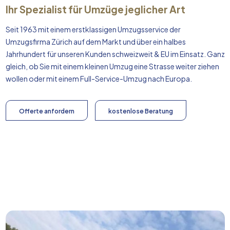
Ihr Spezialist für Umzüge jeglicher Art
Seit 1963 mit einem erstklassigen Umzugsservice der
Umzugsfirma Zürich auf dem Markt und über ein halbes
Jahrhundert für unseren Kunden schweizweit & EU im Einsatz. Ganz
gleich, ob Sie mit einem kleinen Umzug eine Strasse weiter ziehen
wollen oder mit einem Full-Service-Umzug nach
Europa
.
Offerte anfordern
kostenlose Beratung