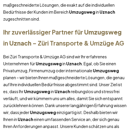
maßgeschneiderte Lösungen, die exakt auf die individuellen
Bedürfnisse der Kunden im Bereich
Umzugsweg
in
Uznach
zugeschnitten sind.
Ihr zuverlässiger Partner für
Umzugsweg
in
Uznach
– Züri Transporte & Umzüge AG
Bei Züri Transporte & Umzüge AG sind wir Ihr erfahrenes
Unternehmen für
Umzugsweg
in
Uznach
. Egal, ob Sie einen
Privatumzug, Firmenumzug oder internationale
Umzugsweg
planen – wir bieten Ihnen maßgeschneiderte Lösungen, die genau
auf Ihre individuellen Bedürfnisse abgestimmt sind. Unser Ziel ist
es, dass Ihr
Umzugsweg
in
Uznach
reibungslos und stressfrei
verläuft, und wir kümmern uns um alles, damit Sie sich entspannt
zurücklehnen können. Dank unserer langjährigen Erfahrung wissen
wir, dass jeder
Umzugsweg
einzigartig ist. Deshalb bieten wir
Ihnen in
Uznach
einen umfassenden Service an, der sich genau
Ihren Anforderungen anpasst. Unsere Kunden schätzen uns als