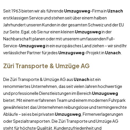
Seit 1963 bieten wir als führende
Umzugsweg
-Firma in
Uznach
erstklassigen Service und stehen seit über einem halben
Jahrhundert unseren Kunden in der gesamten Schweiz und der EU
zur Seite. Egal, ob Sie nur einen kleinen
Umzugsweg
in der
Nachbarschaft planen oder mit unserem umfassenden Full-
Service-
Umzugsweg
in ein europäisches Land ziehen – wir sind Ihr
verlässlicher Partner für jedes
Umzugsweg
-Projekt in
Uznach
.
Züri Transporte & Umzüge AG
Die Züri Transporte & Umzüge AG aus
Uznach
ist ein
renommiertes Unternehmen, das seit vielen Jahren hochwertige
und professionelle Dienstleistungen im Bereich
Umzugsweg
bietet. Mit einem erfahrenen Team und einem modernen Fuhrpark
gewährleistet das Unternehmen reibungslose und termingerechte
Abläufe – sei es bei privaten
Umzugsweg
, Firmenverlagerungen
oder Spezialtransporten. Die Züri Transporte und Umzüge AG
steht für höchste Qualität, Kundenzufriedenheit und