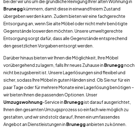
bei der wir uns um die gründliche Reinigung Ihrer alten Wohnung in
Brunegg
kümmern, damit diese in einwandfreiem Zustand
übergeben werden kann. Zudem bieten wir eine fachgerechte
Entsorgung an, wenn Sie alte Möbel oder nicht mehr benötigte
Gegenstände loswerden möchten. Unsere umweltgerechte
Entsorgung sorgt dafür, dass alle Gegenstände entsprechend
den gesetzlichen Vorgaben entsorgt werden.
Darüber hinaus bieten wir Ihnen die Möglichkeit, Ihre Möbel
vorübergehend zu lagern, falls Ihr neues Zuhause in
Brunegg
noch
nicht bezugsbereit ist. Unsere Lagerlösungen sind flexibel und
sicher, sodass Ihre Möbel in guten Händen sind. Ob Sie nur für ein
paar Tage oder für mehrere Monate eine Lagerlösung benötigen –
wir bieten Ihnen die passenden Optionen. Unser
Umzugswohnung
-Service in
Brunegg
ist darauf ausgerichtet,
Ihnen den gesamten Umzugsprozess so einfach wie möglich zu
gestalten, und wir sind stolz darauf, Ihnen ein umfassendes
Angebot an Dienstleistungen in
Brunegg
anbieten zu können.