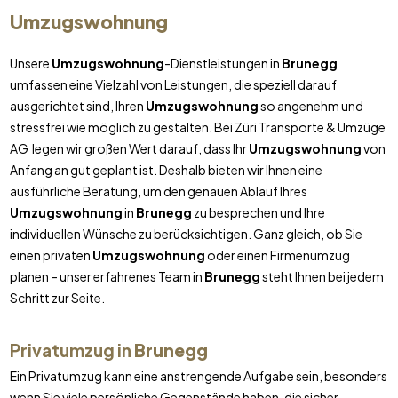
Umzugswohnung
Unsere
Umzugswohnung
-Dienstleistungen in
Brunegg
umfassen eine Vielzahl von Leistungen, die speziell darauf
ausgerichtet sind, Ihren
Umzugswohnung
so angenehm und
stressfrei wie möglich zu gestalten. Bei Züri Transporte & Umzüge
AG legen wir großen Wert darauf, dass Ihr
Umzugswohnung
von
Anfang an gut geplant ist. Deshalb bieten wir Ihnen eine
ausführliche Beratung, um den genauen Ablauf Ihres
Umzugswohnung
in
Brunegg
zu besprechen und Ihre
individuellen Wünsche zu berücksichtigen. Ganz gleich, ob Sie
einen privaten
Umzugswohnung
oder einen Firmenumzug
planen – unser erfahrenes Team in
Brunegg
steht Ihnen bei jedem
Schritt zur Seite.
Privatumzug in
Brunegg
Ein Privatumzug kann eine anstrengende Aufgabe sein, besonders
wenn Sie viele persönliche Gegenstände haben, die sicher