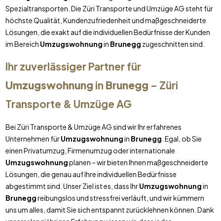
Spezialtransporten. Die Züri Transporte und Umzüge AG steht für
höchste Qualität, Kundenzufriedenheit und maßgeschneiderte
Lösungen, die exakt auf die individuellen Bedürfnisse der Kunden
im Bereich
Umzugswohnung
in
Brunegg
zugeschnitten sind.
Ihr zuverlässiger Partner für
Umzugswohnung
in
Brunegg
– Züri
Transporte & Umzüge AG
Bei Züri Transporte & Umzüge AG sind wir Ihr erfahrenes
Unternehmen für
Umzugswohnung
in
Brunegg
. Egal, ob Sie
einen Privatumzug, Firmenumzug oder internationale
Umzugswohnung
planen – wir bieten Ihnen maßgeschneiderte
Lösungen, die genau auf Ihre individuellen Bedürfnisse
abgestimmt sind. Unser Ziel ist es, dass Ihr
Umzugswohnung
in
Brunegg
reibungslos und stressfrei verläuft, und wir kümmern
uns um alles, damit Sie sich entspannt zurücklehnen können. Dank