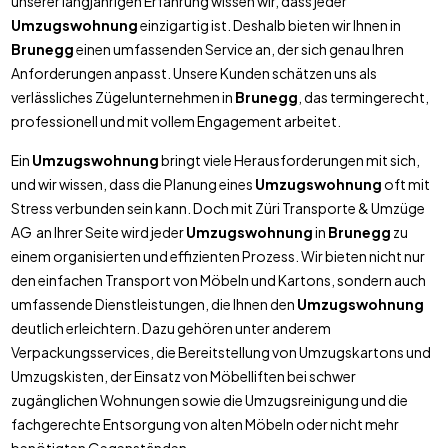
unserer langjährigen Erfahrung wissen wir, dass jeder
Umzugswohnung
einzigartig ist. Deshalb bieten wir Ihnen in
Brunegg
einen umfassenden Service an, der sich genau Ihren
Anforderungen anpasst. Unsere Kunden schätzen uns als
verlässliches Zügelunternehmen in
Brunegg
, das termingerecht,
professionell und mit vollem Engagement arbeitet.
Ein
Umzugswohnung
bringt viele Herausforderungen mit sich,
und wir wissen, dass die Planung eines
Umzugswohnung
oft mit
Stress verbunden sein kann. Doch mit Züri Transporte & Umzüge
AG an Ihrer Seite wird jeder
Umzugswohnung
in
Brunegg
zu
einem organisierten und effizienten Prozess. Wir bieten nicht nur
den einfachen Transport von Möbeln und Kartons, sondern auch
umfassende Dienstleistungen, die Ihnen den
Umzugswohnung
deutlich erleichtern. Dazu gehören unter anderem
Verpackungsservices, die Bereitstellung von Umzugskartons und
Umzugskisten, der Einsatz von Möbelliften bei schwer
zugänglichen Wohnungen sowie die Umzugsreinigung und die
fachgerechte Entsorgung von alten Möbeln oder nicht mehr