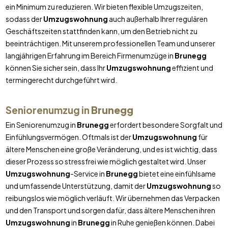
ein Minimum zu reduzieren. Wir bieten flexible Umzugszeiten,
sodass der
Umzugswohnung
auch außerhalb Ihrer regulären
Geschäftszeiten stattfinden kann, um den Betrieb nicht zu
beeinträchtigen. Mit unserem professionellen Team und unserer
langjährigen Erfahrung im Bereich Firmenumzüge in
Brunegg
können Sie sicher sein, dass Ihr
Umzugswohnung
effizient und
termingerecht durchgeführt wird.
Seniorenumzug in
Brunegg
Ein Seniorenumzug in
Brunegg
erfordert besondere Sorgfalt und
Einfühlungsvermögen. Oftmals ist der
Umzugswohnung
für
ältere Menschen eine große Veränderung, und es ist wichtig, dass
dieser Prozess so stressfrei wie möglich gestaltet wird. Unser
Umzugswohnung
-Service in
Brunegg
bietet eine einfühlsame
und umfassende Unterstützung, damit der
Umzugswohnung
so
reibungslos wie möglich verläuft. Wir übernehmen das Verpacken
und den Transport und sorgen dafür, dass ältere Menschen ihren
Umzugswohnung
in
Brunegg
in Ruhe genießen können. Dabei