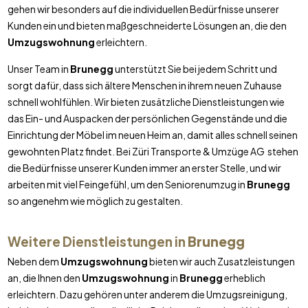
gehen wir besonders auf die individuellen Bedürfnisse unserer
Kunden ein und bieten maßgeschneiderte Lösungen an, die den
Umzugswohnung
erleichtern.
Unser Team in
Brunegg
unterstützt Sie bei jedem Schritt und
sorgt dafür, dass sich ältere Menschen in ihrem neuen Zuhause
schnell wohlfühlen. Wir bieten zusätzliche Dienstleistungen wie
das Ein- und Auspacken der persönlichen Gegenstände und die
Einrichtung der Möbel im neuen Heim an, damit alles schnell seinen
gewohnten Platz findet. Bei Züri Transporte & Umzüge AG stehen
die Bedürfnisse unserer Kunden immer an erster Stelle, und wir
arbeiten mit viel Feingefühl, um den Seniorenumzug in
Brunegg
so angenehm wie möglich zu gestalten.
Weitere Dienstleistungen in
Brunegg
Neben dem
Umzugswohnung
bieten wir auch Zusatzleistungen
an, die Ihnen den
Umzugswohnung
in
Brunegg
erheblich
erleichtern. Dazu gehören unter anderem die Umzugsreinigung,