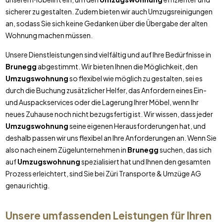
sicherer zu gestalten. Zudem bieten wir auch Umzugsreinigungen
an, sodass Sie sich keine Gedanken über die Übergabe der alten
Wohnung machen müssen.
Unsere Dienstleistungen sind vielfältig und auf Ihre Bedürfnisse in
Brunegg
abgestimmt. Wir bieten Ihnen die Möglichkeit, den
Umzugswohnung
so flexibel wie möglich zu gestalten, sei es
durch die Buchung zusätzlicher Helfer, das Anfordern eines Ein-
und Auspackservices oder die Lagerung Ihrer Möbel, wenn Ihr
neues Zuhause noch nicht bezugsfertig ist. Wir wissen, dass jeder
Umzugswohnung
seine eigenen Herausforderungen hat, und
deshalb passen wir uns flexibel an Ihre Anforderungen an. Wenn Sie
also nach einem Zügelunternehmen in
Brunegg
suchen, das sich
auf
Umzugswohnung
spezialisiert hat und Ihnen den gesamten
Prozess erleichtert, sind Sie bei Züri Transporte & Umzüge AG
genau richtig.
Unsere umfassenden Leistungen für Ihren