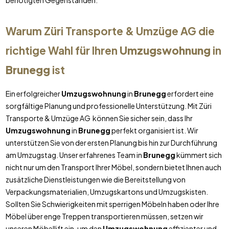
benötigten Gegenständen.
Warum Züri Transporte & Umzüge AG die
richtige Wahl für Ihren
Umzugswohnung
in
Brunegg
ist
Ein erfolgreicher
Umzugswohnung
in
Brunegg
erfordert eine
sorgfältige Planung und professionelle Unterstützung. Mit Züri
Transporte & Umzüge AG können Sie sicher sein, dass Ihr
Umzugswohnung
in
Brunegg
perfekt organisiert ist. Wir
unterstützen Sie von der ersten Planung bis hin zur Durchführung
am Umzugstag. Unser erfahrenes Team in
Brunegg
kümmert sich
nicht nur um den Transport Ihrer Möbel, sondern bietet Ihnen auch
zusätzliche Dienstleistungen wie die Bereitstellung von
Verpackungsmaterialien, Umzugskartons und Umzugskisten.
Sollten Sie Schwierigkeiten mit sperrigen Möbeln haben oder Ihre
Möbel über enge Treppen transportieren müssen, setzen wir
unseren Möbellift ein, um den
Umzugswohnung
effizienter und