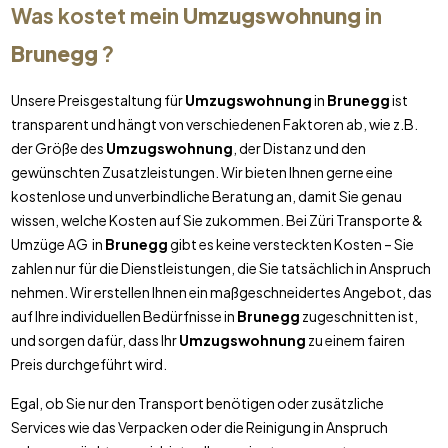
Was kostet mein
Umzugswohnung
in
Brunegg
?
Unsere Preisgestaltung für
Umzugswohnung
in
Brunegg
ist
transparent und hängt von verschiedenen Faktoren ab, wie z.B.
der Größe des
Umzugswohnung
, der Distanz und den
gewünschten Zusatzleistungen. Wir bieten Ihnen gerne eine
kostenlose und unverbindliche Beratung an, damit Sie genau
wissen, welche Kosten auf Sie zukommen. Bei Züri Transporte &
Umzüge AG in
Brunegg
gibt es keine versteckten Kosten – Sie
zahlen nur für die Dienstleistungen, die Sie tatsächlich in Anspruch
nehmen. Wir erstellen Ihnen ein maßgeschneidertes Angebot, das
auf Ihre individuellen Bedürfnisse in
Brunegg
zugeschnitten ist,
und sorgen dafür, dass Ihr
Umzugswohnung
zu einem fairen
Preis durchgeführt wird.
Egal, ob Sie nur den Transport benötigen oder zusätzliche
Services wie das Verpacken oder die Reinigung in Anspruch