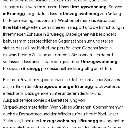
transportiert werden müssen. Unser
Umzugswohnung
-Service
in
Brunegg
sorgt dafür, dass Ihr
Umzugswohnung
von Anfang
bis Ende reibungslos verläuft. Wir übernehmen das Verpacken
Ihrer Habseligkeiten, den sicheren Transport und die Einrichtung in
Ihrem neuen Zuhause in
Brunegg
. Dabei gehen wir besonders
behutsam mit zerbrechlichen Gegenständen um und stellen
sicher, dass all Ihre Möbel und persönlichen Gegenstände in
einwandfreiem Zustand ankommen. Sie können sich darauf
verlassen, dass unser Team den gesamten
Umzugswohnung
-
Prozess in
Brunegg
professionell und sorgfältig durchführt.
Für Ihren Privatumzug bieten wir eine Reihe zusätzlicher Services
an, um Ihnen den
Umzugswohnung
in
Brunegg
noch weiter zu
erleichtern. Dazu gehören unter anderem der Ein- und
Auspackservice sowie die Bereitstellung von
Verpackungsmaterialien. Wenn Sie es wünschen, übernehmen wir
auch die Demontage und den Wiederaufbau Ihrer Möbel. Unser
Ziel ist es, Ihnen den
Umzugswohnung
in
Brunegg
so angenehm
wie möglich zu gestalten, damit Sie sich auf die schönen Dinge im