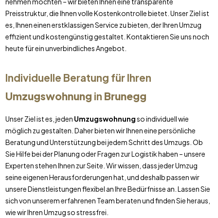
nehmen möchten – wir bieten Ihnen eine transparente
Preisstruktur, die Ihnen volle Kostenkontrolle bietet. Unser Ziel ist
es, Ihnen einen erstklassigen Service zu bieten, der Ihren Umzug
effizient und kostengünstig gestaltet. Kontaktieren Sie uns noch
heute für ein unverbindliches Angebot.
Individuelle Beratung für Ihren
Umzugswohnung
in
Brunegg
Unser Ziel ist es, jeden
Umzugswohnung
so individuell wie
möglich zu gestalten. Daher bieten wir Ihnen eine persönliche
Beratung und Unterstützung bei jedem Schritt des Umzugs. Ob
Sie Hilfe bei der Planung oder Fragen zur Logistik haben – unsere
Experten stehen Ihnen zur Seite. Wir wissen, dass jeder Umzug
seine eigenen Herausforderungen hat, und deshalb passen wir
unsere Dienstleistungen flexibel an Ihre Bedürfnisse an. Lassen Sie
sich von unserem erfahrenen Team beraten und finden Sie heraus,
wie wir Ihren Umzug so stressfrei.