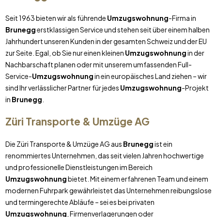
Seit 1963 bieten wir als führende
Umzugswohnung
-Firma in
Brunegg
erstklassigen Service und stehen seit über einem halben
Jahrhundert unseren Kunden in der gesamten Schweiz und der EU
zur Seite. Egal, ob Sie nur einen kleinen
Umzugswohnung
in der
Nachbarschaft planen oder mit unserem umfassenden Full-
Service-
Umzugswohnung
in ein europäisches Land ziehen – wir
sind Ihr verlässlicher Partner für jedes
Umzugswohnung
-Projekt
in
Brunegg
.
Züri Transporte & Umzüge AG
Die Züri Transporte & Umzüge AG aus
Brunegg
ist ein
renommiertes Unternehmen, das seit vielen Jahren hochwertige
und professionelle Dienstleistungen im Bereich
Umzugswohnung
bietet. Mit einem erfahrenen Team und einem
modernen Fuhrpark gewährleistet das Unternehmen reibungslose
und termingerechte Abläufe – sei es bei privaten
Umzugswohnung
, Firmenverlagerungen oder