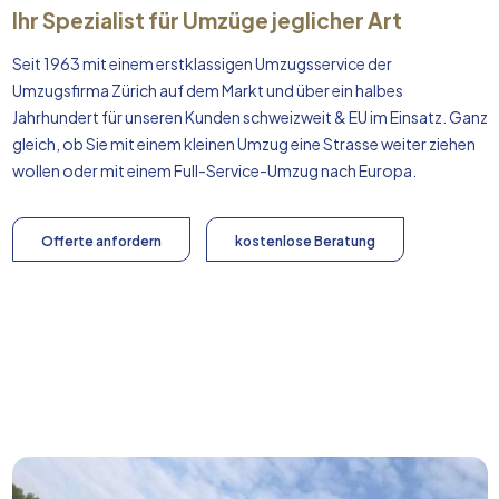
Ihr Spezialist für Umzüge jeglicher Art
Seit 1963 mit einem erstklassigen Umzugsservice der
Umzugsfirma Zürich auf dem Markt und über ein halbes
Jahrhundert für unseren Kunden schweizweit & EU im Einsatz. Ganz
gleich, ob Sie mit einem kleinen Umzug eine Strasse weiter ziehen
wollen oder mit einem Full-Service-Umzug nach
Europa
.
Offerte anfordern
kostenlose Beratung