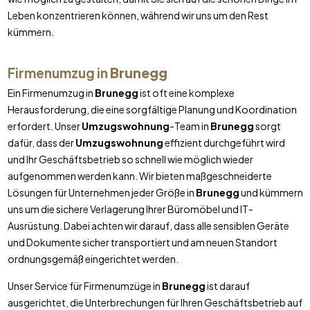
Leben konzentrieren können, während wir uns um den Rest
kümmern.
Firmenumzug in
Brunegg
Ein Firmenumzug in
Brunegg
ist oft eine komplexe
Herausforderung, die eine sorgfältige Planung und Koordination
erfordert. Unser
Umzugswohnung
-Team in
Brunegg
sorgt
dafür, dass der
Umzugswohnung
effizient durchgeführt wird
und Ihr Geschäftsbetrieb so schnell wie möglich wieder
aufgenommen werden kann. Wir bieten maßgeschneiderte
Lösungen für Unternehmen jeder Größe in
Brunegg
und kümmern
uns um die sichere Verlagerung Ihrer Büromöbel und IT-
Ausrüstung. Dabei achten wir darauf, dass alle sensiblen Geräte
und Dokumente sicher transportiert und am neuen Standort
ordnungsgemäß eingerichtet werden.
Unser Service für Firmenumzüge in
Brunegg
ist darauf
ausgerichtet, die Unterbrechungen für Ihren Geschäftsbetrieb auf