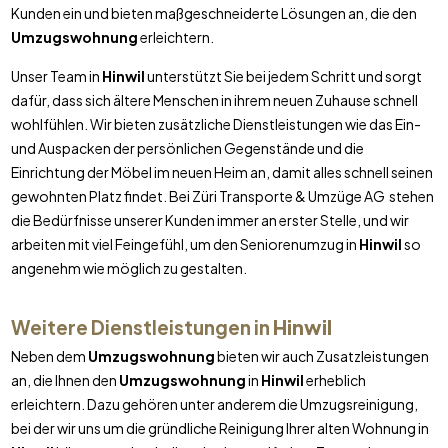
Kunden ein und bieten maßgeschneiderte Lösungen an, die den
Umzugswohnung
erleichtern.
Unser Team in
Hinwil
unterstützt Sie bei jedem Schritt und sorgt
dafür, dass sich ältere Menschen in ihrem neuen Zuhause schnell
wohlfühlen. Wir bieten zusätzliche Dienstleistungen wie das Ein-
und Auspacken der persönlichen Gegenstände und die
Einrichtung der Möbel im neuen Heim an, damit alles schnell seinen
gewohnten Platz findet. Bei Züri Transporte & Umzüge AG stehen
die Bedürfnisse unserer Kunden immer an erster Stelle, und wir
arbeiten mit viel Feingefühl, um den Seniorenumzug in
Hinwil
so
angenehm wie möglich zu gestalten.
Weitere Dienstleistungen in
Hinwil
Neben dem
Umzugswohnung
bieten wir auch Zusatzleistungen
an, die Ihnen den
Umzugswohnung
in
Hinwil
erheblich
erleichtern. Dazu gehören unter anderem die Umzugsreinigung,
bei der wir uns um die gründliche Reinigung Ihrer alten Wohnung in