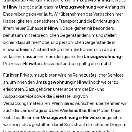
in
Hinwil
sorgt dafür, dass Ihr
Umzugswohnung
von Anfang bis
Ende reibungslos verläuft. Wir übernehmen das Verpacken Ihrer
Habseligkeiten, den sicheren Transport und die Einrichtung in
Ihrem neuen Zuhause in
Hinwil
. Dabei gehen wir besonders
behutsam mit zerbrechlichen Gegenständen um und stellen
sicher, dass all Ihre Möbel und persönlichen Gegenstände in
einwandfreiem Zustand ankommen. Sie können sich darauf
verlassen, dass unser Team den gesamten
Umzugswohnung
-
Prozess in
Hinwil
professionell und sorgfältig durchführt.
Für Ihren Privatumzug bieten wir eine Reihe zusätzlicher Services
an, um Ihnen den
Umzugswohnung
in
Hinwil
noch weiter zu
erleichtern. Dazu gehören unter anderem der Ein- und
Auspackservice sowie die Bereitstellung von
Verpackungsmaterialien. Wenn Sie es wünschen, übernehmen wir
auch die Demontage und den Wiederaufbau Ihrer Möbel. Unser
Ziel ist es, Ihnen den
Umzugswohnung
in
Hinwil
so angenehm
wie möglich zu gestalten, damit Sie sich auf die schönen Dinge im
Leben konzentrieren können, während wir uns um den Rest