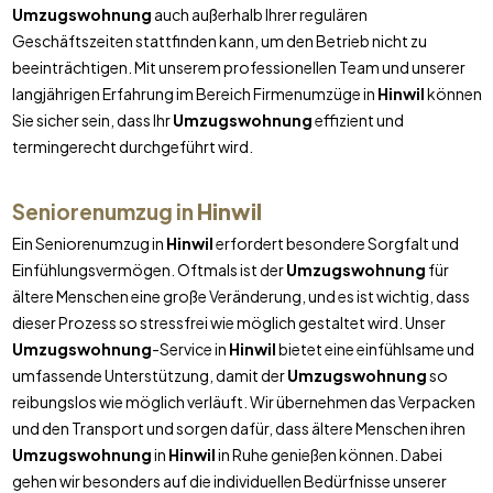
Umzugswohnung
auch außerhalb Ihrer regulären
Geschäftszeiten stattfinden kann, um den Betrieb nicht zu
beeinträchtigen. Mit unserem professionellen Team und unserer
langjährigen Erfahrung im Bereich Firmenumzüge in
Hinwil
können
Sie sicher sein, dass Ihr
Umzugswohnung
effizient und
termingerecht durchgeführt wird.
Seniorenumzug in
Hinwil
Ein Seniorenumzug in
Hinwil
erfordert besondere Sorgfalt und
Einfühlungsvermögen. Oftmals ist der
Umzugswohnung
für
ältere Menschen eine große Veränderung, und es ist wichtig, dass
dieser Prozess so stressfrei wie möglich gestaltet wird. Unser
Umzugswohnung
-Service in
Hinwil
bietet eine einfühlsame und
umfassende Unterstützung, damit der
Umzugswohnung
so
reibungslos wie möglich verläuft. Wir übernehmen das Verpacken
und den Transport und sorgen dafür, dass ältere Menschen ihren
Umzugswohnung
in
Hinwil
in Ruhe genießen können. Dabei
gehen wir besonders auf die individuellen Bedürfnisse unserer