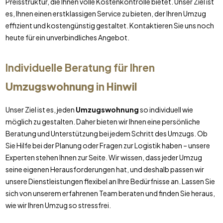
Preisstruktur, die Ihnen volle Kostenkontrolle bietet. Unser Ziel ist
es, Ihnen einen erstklassigen Service zu bieten, der Ihren Umzug
effizient und kostengünstig gestaltet. Kontaktieren Sie uns noch
heute für ein unverbindliches Angebot.
Individuelle Beratung für Ihren
Umzugswohnung
in
Hinwil
Unser Ziel ist es, jeden
Umzugswohnung
so individuell wie
möglich zu gestalten. Daher bieten wir Ihnen eine persönliche
Beratung und Unterstützung bei jedem Schritt des Umzugs. Ob
Sie Hilfe bei der Planung oder Fragen zur Logistik haben – unsere
Experten stehen Ihnen zur Seite. Wir wissen, dass jeder Umzug
seine eigenen Herausforderungen hat, und deshalb passen wir
unsere Dienstleistungen flexibel an Ihre Bedürfnisse an. Lassen Sie
sich von unserem erfahrenen Team beraten und finden Sie heraus,
wie wir Ihren Umzug so stressfrei.