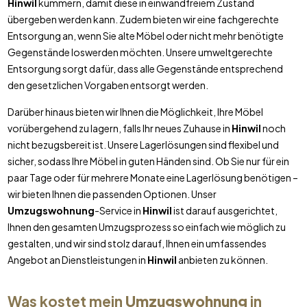
Hinwil
kümmern, damit diese in einwandfreiem Zustand
übergeben werden kann. Zudem bieten wir eine fachgerechte
Entsorgung an, wenn Sie alte Möbel oder nicht mehr benötigte
Gegenstände loswerden möchten. Unsere umweltgerechte
Entsorgung sorgt dafür, dass alle Gegenstände entsprechend
den gesetzlichen Vorgaben entsorgt werden.
Darüber hinaus bieten wir Ihnen die Möglichkeit, Ihre Möbel
vorübergehend zu lagern, falls Ihr neues Zuhause in
Hinwil
noch
nicht bezugsbereit ist. Unsere Lagerlösungen sind flexibel und
sicher, sodass Ihre Möbel in guten Händen sind. Ob Sie nur für ein
paar Tage oder für mehrere Monate eine Lagerlösung benötigen –
wir bieten Ihnen die passenden Optionen. Unser
Umzugswohnung
-Service in
Hinwil
ist darauf ausgerichtet,
Ihnen den gesamten Umzugsprozess so einfach wie möglich zu
gestalten, und wir sind stolz darauf, Ihnen ein umfassendes
Angebot an Dienstleistungen in
Hinwil
anbieten zu können.
Was kostet mein
Umzugswohnung
in