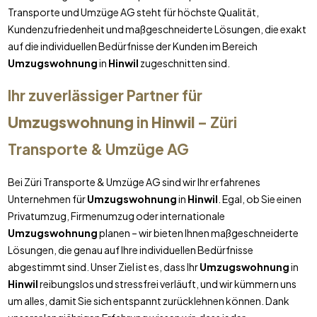
Transporte und Umzüge AG steht für höchste Qualität,
Kundenzufriedenheit und maßgeschneiderte Lösungen, die exakt
auf die individuellen Bedürfnisse der Kunden im Bereich
Umzugswohnung
in
Hinwil
zugeschnitten sind.
Ihr zuverlässiger Partner für
Umzugswohnung
in
Hinwil
– Züri
Transporte & Umzüge AG
Bei Züri Transporte & Umzüge AG sind wir Ihr erfahrenes
Unternehmen für
Umzugswohnung
in
Hinwil
. Egal, ob Sie einen
Privatumzug, Firmenumzug oder internationale
Umzugswohnung
planen – wir bieten Ihnen maßgeschneiderte
Lösungen, die genau auf Ihre individuellen Bedürfnisse
abgestimmt sind. Unser Ziel ist es, dass Ihr
Umzugswohnung
in
Hinwil
reibungslos und stressfrei verläuft, und wir kümmern uns
um alles, damit Sie sich entspannt zurücklehnen können. Dank