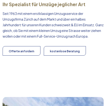
Ihr Spezialist für Umzüge jeglicher Art
Seit 1963 mit einem erstklassigen Umzugsservice der
Umzugsfirma Zürich auf dem Markt und über ein halbes
Jahrhundert für unseren Kunden schweizweit & EU im Einsatz. Ganz
gleich, ob Sie mit einem kleinen Umzug eine Strasse weiter ziehen
wollen oder mit einem Full-Service-Umzug nach
Europa
.
Offerte anfordern
kostenlose Beratung