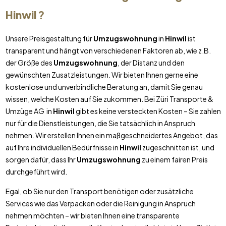
Hinwil
?
Unsere Preisgestaltung für
Umzugswohnung
in
Hinwil
ist
transparent und hängt von verschiedenen Faktoren ab, wie z.B.
der Größe des
Umzugswohnung
, der Distanz und den
gewünschten Zusatzleistungen. Wir bieten Ihnen gerne eine
kostenlose und unverbindliche Beratung an, damit Sie genau
wissen, welche Kosten auf Sie zukommen. Bei Züri Transporte &
Umzüge AG in
Hinwil
gibt es keine versteckten Kosten – Sie zahlen
nur für die Dienstleistungen, die Sie tatsächlich in Anspruch
nehmen. Wir erstellen Ihnen ein maßgeschneidertes Angebot, das
auf Ihre individuellen Bedürfnisse in
Hinwil
zugeschnitten ist, und
sorgen dafür, dass Ihr
Umzugswohnung
zu einem fairen Preis
durchgeführt wird.
Egal, ob Sie nur den Transport benötigen oder zusätzliche
Services wie das Verpacken oder die Reinigung in Anspruch
nehmen möchten – wir bieten Ihnen eine transparente