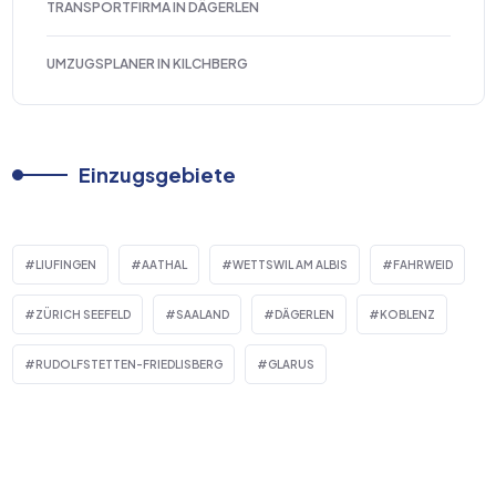
TRANSPORTFIRMA IN DÄGERLEN
UMZUGSPLANER IN KILCHBERG
Einzugsgebiete
LIUFINGEN
AATHAL
WETTSWIL AM ALBIS
FAHRWEID
ZÜRICH SEEFELD
SAALAND
DÄGERLEN
KOBLENZ
RUDOLFSTETTEN-FRIEDLISBERG
GLARUS