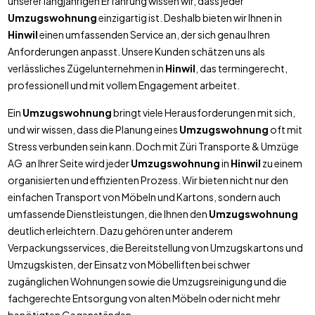
unserer langjährigen Erfahrung wissen wir, dass jeder
Umzugswohnung
einzigartig ist. Deshalb bieten wir Ihnen in
Hinwil
einen umfassenden Service an, der sich genau Ihren
Anforderungen anpasst. Unsere Kunden schätzen uns als
verlässliches Zügelunternehmen in
Hinwil
, das termingerecht,
professionell und mit vollem Engagement arbeitet.
Ein
Umzugswohnung
bringt viele Herausforderungen mit sich,
und wir wissen, dass die Planung eines
Umzugswohnung
oft mit
Stress verbunden sein kann. Doch mit Züri Transporte & Umzüge
AG an Ihrer Seite wird jeder
Umzugswohnung
in
Hinwil
zu einem
organisierten und effizienten Prozess. Wir bieten nicht nur den
einfachen Transport von Möbeln und Kartons, sondern auch
umfassende Dienstleistungen, die Ihnen den
Umzugswohnung
deutlich erleichtern. Dazu gehören unter anderem
Verpackungsservices, die Bereitstellung von Umzugskartons und
Umzugskisten, der Einsatz von Möbelliften bei schwer
zugänglichen Wohnungen sowie die Umzugsreinigung und die
fachgerechte Entsorgung von alten Möbeln oder nicht mehr