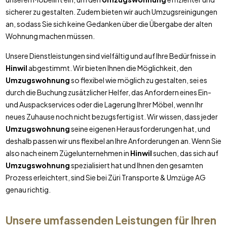
sicherer zu gestalten. Zudem bieten wir auch Umzugsreinigungen
an, sodass Sie sich keine Gedanken über die Übergabe der alten
Wohnung machen müssen.
Unsere Dienstleistungen sind vielfältig und auf Ihre Bedürfnisse in
Hinwil
abgestimmt. Wir bieten Ihnen die Möglichkeit, den
Umzugswohnung
so flexibel wie möglich zu gestalten, sei es
durch die Buchung zusätzlicher Helfer, das Anfordern eines Ein-
und Auspackservices oder die Lagerung Ihrer Möbel, wenn Ihr
neues Zuhause noch nicht bezugsfertig ist. Wir wissen, dass jeder
Umzugswohnung
seine eigenen Herausforderungen hat, und
deshalb passen wir uns flexibel an Ihre Anforderungen an. Wenn Sie
also nach einem Zügelunternehmen in
Hinwil
suchen, das sich auf
Umzugswohnung
spezialisiert hat und Ihnen den gesamten
Prozess erleichtert, sind Sie bei Züri Transporte & Umzüge AG
genau richtig.
Unsere umfassenden Leistungen für Ihren