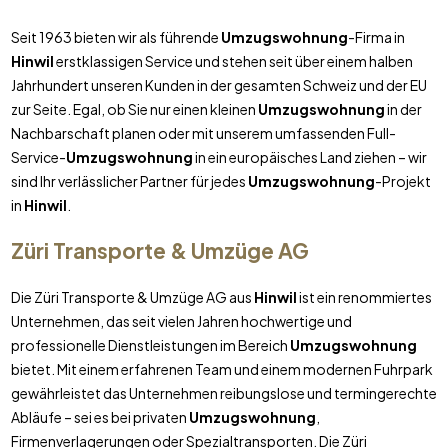
Seit 1963 bieten wir als führende
Umzugswohnung
-Firma in
Hinwil
erstklassigen Service und stehen seit über einem halben
Jahrhundert unseren Kunden in der gesamten Schweiz und der EU
zur Seite. Egal, ob Sie nur einen kleinen
Umzugswohnung
in der
Nachbarschaft planen oder mit unserem umfassenden Full-
Service-
Umzugswohnung
in ein europäisches Land ziehen – wir
sind Ihr verlässlicher Partner für jedes
Umzugswohnung
-Projekt
in
Hinwil
.
Züri Transporte & Umzüge AG
Die Züri Transporte & Umzüge AG aus
Hinwil
ist ein renommiertes
Unternehmen, das seit vielen Jahren hochwertige und
professionelle Dienstleistungen im Bereich
Umzugswohnung
bietet. Mit einem erfahrenen Team und einem modernen Fuhrpark
gewährleistet das Unternehmen reibungslose und termingerechte
Abläufe – sei es bei privaten
Umzugswohnung
,
Firmenverlagerungen oder Spezialtransporten. Die Züri