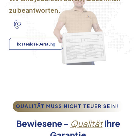
zu beantworten.
kostenlose Beratung
QUALITÄT MUSS NICHT TEUER SEIN!
Bewiesene -
Qualität
Ihre
Garantie