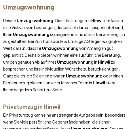
Umzugswohnung
Unsere
Umzugswohnung
-Dienstleistungen in
Hinwil
umfassen
eine Vielzahl von Leistungen, die speziell darauf ausgerichtet sind,
Ihren
Umzugswohnung
so angenehm und stressfrei wie möglich
zu gestalten. Bei Züri Transporte & Umzüge AG legen wir großen
Wert darauf, dass Ihr
Umzugswohnung
von Anfang an gut
geplant ist. Deshalb bieten wir Ihnen eine ausführliche Beratung,
um den genauen Ablauf Ihres
Umzugswohnung
in
Hinwil
zu
besprechen und Ihre individuellen Wünsche zu berücksichtigen.
Ganz gleich, ob Sie einen privaten
Umzugswohnung
oder einen
Firmenumzug planen – unser erfahrenes Team in
Hinwil
steht
Ihnen bei jedem Schritt zur Seite.
Privatumzug in
Hinwil
Ein Privatumzug kann eine anstrengende Aufgabe sein, besonders
wenn Sie viele persönliche Gegenstände haben, die sicher
transportiert werden müssen. Unser
Umzugswohnung
-Service