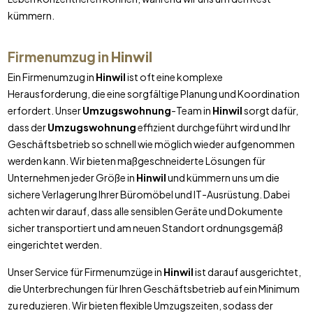
kümmern.
Firmenumzug in
Hinwil
Ein Firmenumzug in
Hinwil
ist oft eine komplexe
Herausforderung, die eine sorgfältige Planung und Koordination
erfordert. Unser
Umzugswohnung
-Team in
Hinwil
sorgt dafür,
dass der
Umzugswohnung
effizient durchgeführt wird und Ihr
Geschäftsbetrieb so schnell wie möglich wieder aufgenommen
werden kann. Wir bieten maßgeschneiderte Lösungen für
Unternehmen jeder Größe in
Hinwil
und kümmern uns um die
sichere Verlagerung Ihrer Büromöbel und IT-Ausrüstung. Dabei
achten wir darauf, dass alle sensiblen Geräte und Dokumente
sicher transportiert und am neuen Standort ordnungsgemäß
eingerichtet werden.
Unser Service für Firmenumzüge in
Hinwil
ist darauf ausgerichtet,
die Unterbrechungen für Ihren Geschäftsbetrieb auf ein Minimum
zu reduzieren. Wir bieten flexible Umzugszeiten, sodass der