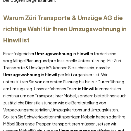
benötigten Gegenständen.
Warum Züri Transporte & Umzüge AG die
richtige Wahl für Ihren
Umzugswohnung
in
Hinwil
ist
Ein erfolgreicher
Umzugswohnung
in
Hinwil
erfordert eine
sorgfältige Planung und professionelle Unterstützung. Mit Züri
Transporte & Umzüge AG können Sie sicher sein, dass Ihr
Umzugswohnung
in
Hinwil
perfekt organisiert ist. Wir
unterstützen Sie von der ersten Planung bis hin zur Durchführung
am Umzugstag. Unser erfahrenes Team in
Hinwil
kümmert sich
nicht nur um den Transport Ihrer Möbel, sondern bietet Ihnen auch
zusätzliche Dienstleistungen wie die Bereitstellung von
Verpackungsmaterialien, Umzugskartons und Umzugskisten.
Sollten Sie Schwierigkeiten mit sperrigen Möbeln haben oder Ihre
Möbel über enge Treppen transportieren müssen, setzen wir
unseren Möbellift ein, um den
Umzugswohnung
effizienter und