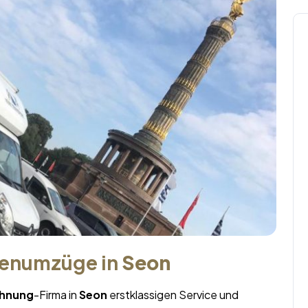
menumzüge in
Seon
hnung
-Firma in
Seon
erstklassigen Service und