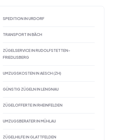
SPEDITION IN URDORF
TRANSPORT IN BÄCH
ZÜGELSERVICE IN RUDOLFSTETTEN-
FRIEDLISBERG
UMZUGSKOSTEN IN AESCH (ZH)
GÜNSTIG ZÜGELN IN LENGNAU
ZÜGELOFFERTE IN RHEINFELDEN
UMZUGSBERATER IN MÜHLAU
ZÜGELHILFE IN GLATTFELDEN