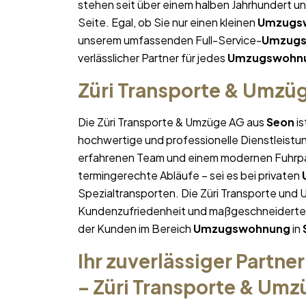
stehen seit über einem halben Jahrhundert u
Seite. Egal, ob Sie nur einen kleinen
Umzugs
unserem umfassenden Full-Service-
Umzug
verlässlicher Partner für jedes
Umzugswohn
Züri Transporte & Umzü
Die Züri Transporte & Umzüge AG aus
Seon
is
hochwertige und professionelle Dienstleistu
erfahrenen Team und einem modernen Fuhrpa
termingerechte Abläufe – sei es bei privaten
Spezialtransporten. Die Züri Transporte und 
Kundenzufriedenheit und maßgeschneiderte Lö
der Kunden im Bereich
Umzugswohnung
in
Ihr zuverlässiger Partner
– Züri Transporte & Um