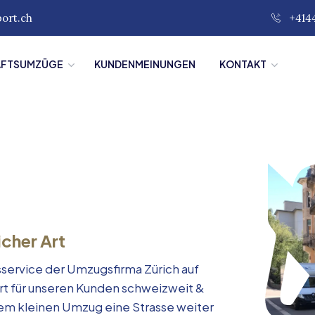
port.ch
+414
ÄFTSUMZÜGE
KUNDENMEINUNGEN
KONTAKT
icher Art
service der Umzugsfirma Zürich auf
rt für unseren Kunden schweizweit &
inem kleinen Umzug eine Strasse weiter