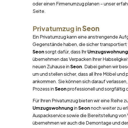
oder einen Firmenumzug planen – unser erfa
Seite.
Privatumzug in
Seon
Ein Privatumzug kann eine anstrengende Aufg
Gegenstände haben, die sicher transportier
Seon
sorgt dafür, dass Ihr
Umzugswohnung
übernehmen das Verpacken Ihrer Habseligkeite
neuen Zuhause in
Seon
. Dabei gehen wir be
um und stellen sicher, dass all Ihre Möbel u
ankommen. Sie können sich darauf verlassen
Prozess in
Seon
professionell und sorgfältig 
Für Ihren Privatumzug bieten wir eine Reihe z
Umzugswohnung
in
Seon
noch weiter zu er
Auspackservice sowie die Bereitstellung von
übernehmen wir auch die Demontage und den W