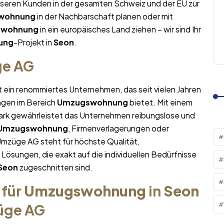
nseren Kunden in der gesamten Schweiz und der EU zur
wohnung
in der Nachbarschaft planen oder mit
swohnung
in ein europäisches Land ziehen – wir sind Ihr
ung
-Projekt in
Seon
.
ge AG
t ein renommiertes Unternehmen, das seit vielen Jahren
ngen im Bereich
Umzugswohnung
bietet. Mit einem
rk gewährleistet das Unternehmen reibungslose und
Umzugswohnung
, Firmenverlagerungen oder
Umzüge AG steht für höchste Qualität,
sungen, die exakt auf die individuellen Bedürfnisse
Seon
zugeschnitten sind.
 für
Umzugswohnung
in
Seon
züge AG