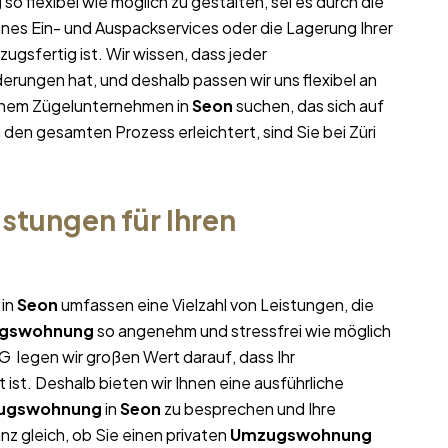
g
so flexibel wie möglich zu gestalten, sei es durch die
ines Ein- und Auspackservices oder die Lagerung Ihrer
gsfertig ist. Wir wissen, dass jeder
rungen hat, und deshalb passen wir uns flexibel an
einem Zügelunternehmen in
Seon
suchen, das sich auf
n den gesamten Prozess erleichtert, sind Sie bei Züri
stungen für Ihren
 in
Seon
umfassen eine Vielzahl von Leistungen, die
gswohnung
so angenehm und stressfrei wie möglich
G legen wir großen Wert darauf, dass Ihr
ist. Deshalb bieten wir Ihnen eine ausführliche
ugswohnung
in
Seon
zu besprechen und Ihre
z gleich, ob Sie einen privaten
Umzugswohnung