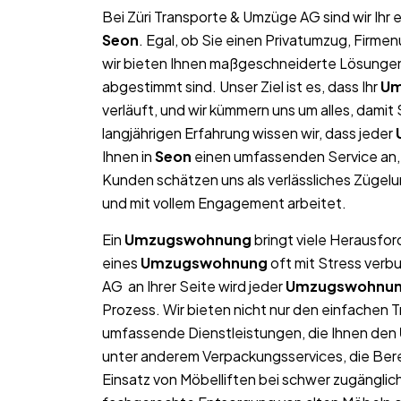
Bei Züri Transporte & Umzüge AG sind wir Ih
Seon
. Egal, ob Sie einen Privatumzug, Firme
wir bieten Ihnen maßgeschneiderte Lösungen, 
abgestimmt sind. Unser Ziel ist es, dass Ihr
Um
verläuft, und wir kümmern uns um alles, dami
langjährigen Erfahrung wissen wir, dass jeder
Ihnen in
Seon
einen umfassenden Service an, 
Kunden schätzen uns als verlässliches Zügel
und mit vollem Engagement arbeitet.
Ein
Umzugswohnung
bringt viele Herausfor
eines
Umzugswohnung
oft mit Stress verb
AG an Ihrer Seite wird jeder
Umzugswohnu
Prozess. Wir bieten nicht nur den einfachen 
umfassende Dienstleistungen, die Ihnen den
unter anderem Verpackungsservices, die Ber
Einsatz von Möbelliften bei schwer zugängl