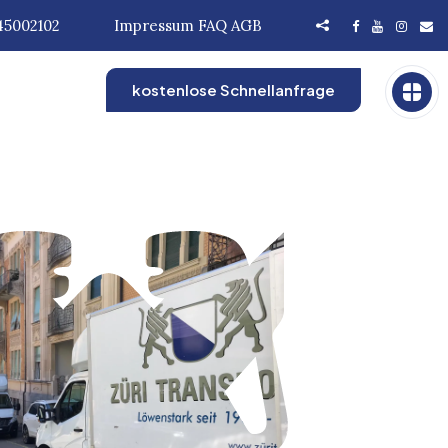
45002102
Impressum
FAQ
AGB
kostenlose Schnellanfrage