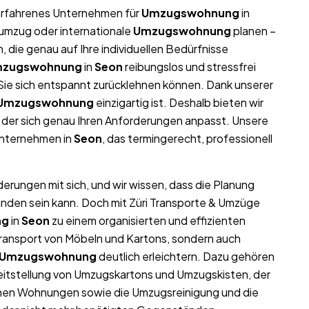
r erfahrenes Unternehmen für
Umzugswohnung
in
numzug oder internationale
Umzugswohnung
planen –
die genau auf Ihre individuellen Bedürfnisse
zugswohnung
in
Seon
reibungslos und stressfrei
t Sie sich entspannt zurücklehnen können. Dank unserer
Umzugswohnung
einzigartig ist. Deshalb bieten wir
der sich genau Ihren Anforderungen anpasst. Unsere
unternehmen in
Seon
, das termingerecht, professionell
derungen mit sich, und wir wissen, dass die Planung
unden sein kann. Doch mit Züri Transporte & Umzüge
ng
in
Seon
zu einem organisierten und effizienten
Transport von Möbeln und Kartons, sondern auch
Umzugswohnung
deutlich erleichtern. Dazu gehören
eitstellung von Umzugskartons und Umzugskisten, der
ichen Wohnungen sowie die Umzugsreinigung und die