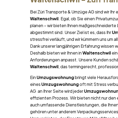
Bei Züri Transporte & Umzüge AG sind wir Ih
Waltenschwil
. Egal, ob Sie einen Privatumz
planen – wir bieten Ihnen maßgeschneiderte L
abgestimmt sind. Unser Ziel ist es, dass Ihr
Um
stressfrei verläuft, und wir kümmern uns um a
Dank unserer langjährigen Erfahrung wissen wi
Deshalb bieten wir Ihnen in
Waltenschwil
ein
Anforderungen anpasst. Unsere Kunden schät
Waltenschwil
, das termingerecht, professio
Ein
Umzugswohnung
bringt viele Herausfor
eines
Umzugswohnung
oft mit Stress verb
AG an Ihrer Seite wird jeder
Umzugswohnu
effizienten Prozess. Wir bieten nicht nur de
auch umfassende Dienstleistungen, die Ihne
gehören unter anderem Verpackungsservices,