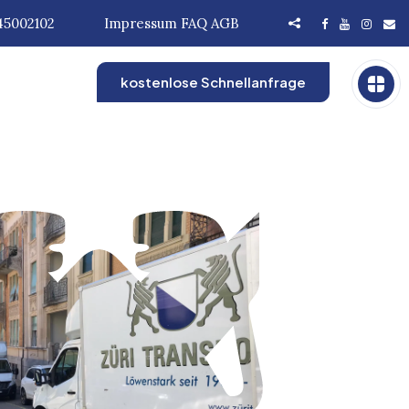
45002102
Impressum
FAQ
AGB
kostenlose Schnellanfrage