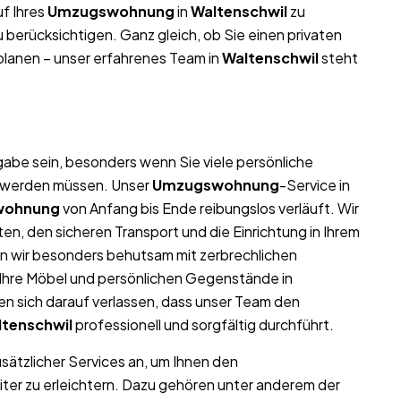
f Ihres
Umzugswohnung
in
Waltenschwil
zu
 berücksichtigen. Ganz gleich, ob Sie einen privaten
lanen – unser erfahrenes Team in
Waltenschwil
steht
abe sein, besonders wenn Sie viele persönliche
t werden müssen. Unser
Umzugswohnung
-Service in
wohnung
von Anfang bis Ende reibungslos verläuft. Wir
n, den sicheren Transport und die Einrichtung in Ihrem
n wir besonders behutsam mit zerbrechlichen
l Ihre Möbel und persönlichen Gegenstände in
 sich darauf verlassen, dass unser Team den
tenschwil
professionell und sorgfältig durchführt.
usätzlicher Services an, um Ihnen den
ter zu erleichtern. Dazu gehören unter anderem der