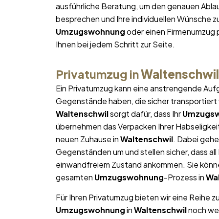
ausführliche Beratung, um den genauen Ablau
besprechen und Ihre individuellen Wünsche zu
Umzugswohnung
oder einen Firmenumzug p
Ihnen bei jedem Schritt zur Seite.
Privatumzug in
Waltenschwil
Ein Privatumzug kann eine anstrengende Aufg
Gegenstände haben, die sicher transportier
Waltenschwil
sorgt dafür, dass Ihr
Umzugs
übernehmen das Verpacken Ihrer Habseligkeite
neuen Zuhause in
Waltenschwil
. Dabei gehe
Gegenständen um und stellen sicher, dass al
einwandfreiem Zustand ankommen. Sie können
gesamten
Umzugswohnung
-Prozess in
Wal
Für Ihren Privatumzug bieten wir eine Reihe z
Umzugswohnung
in
Waltenschwil
noch wei