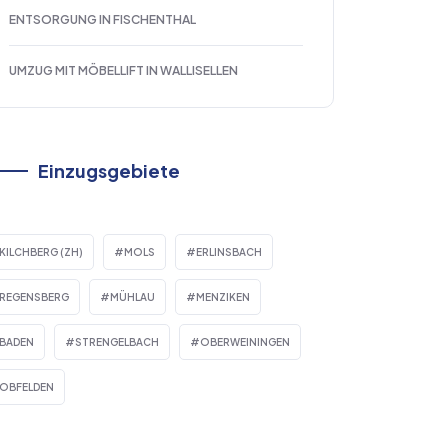
ENTSORGUNG IN FISCHENTHAL
UMZUG MIT MÖBELLIFT IN WALLISELLEN
Einzugsgebiete
KILCHBERG (ZH)
MOLS
ERLINSBACH
REGENSBERG
MÜHLAU
MENZIKEN
BADEN
STRENGELBACH
OBERWEININGEN
OBFELDEN