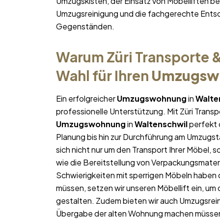
Umzugskisten, der Einsatz von Möbelliften 
Umzugsreinigung und die fachgerechte Entso
Gegenständen.
Warum Züri Transporte &
Wahl für Ihren
Umzugsw
Ein erfolgreicher
Umzugswohnung
in
Walte
professionelle Unterstützung. Mit Züri Trans
Umzugswohnung
in
Waltenschwil
perfekt o
Planung bis hin zur Durchführung am Umzugst
sich nicht nur um den Transport Ihrer Möbel, 
wie die Bereitstellung von Verpackungsmater
Schwierigkeiten mit sperrigen Möbeln haben 
müssen, setzen wir unseren Möbellift ein, um
gestalten. Zudem bieten wir auch Umzugsrein
Übergabe der alten Wohnung machen müsse