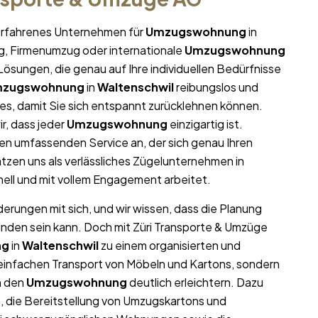
r erfahrenes Unternehmen für
Umzugswohnung
in
ug, Firmenumzug oder internationale
Umzugswohnung
ösungen, die genau auf Ihre individuellen Bedürfnisse
zugswohnung
in
Waltenschwil
reibungslos und
lles, damit Sie sich entspannt zurücklehnen können.
r, dass jeder
Umzugswohnung
einzigartig ist.
en umfassenden Service an, der sich genau Ihren
zen uns als verlässliches Zügelunternehmen in
nell und mit vollem Engagement arbeitet.
derungen mit sich, und wir wissen, dass die Planung
unden sein kann. Doch mit Züri Transporte & Umzüge
ng
in
Waltenschwil
zu einem organisierten und
n einfachen Transport von Möbeln und Kartons, sondern
n den
Umzugswohnung
deutlich erleichtern. Dazu
 die Bereitstellung von Umzugskartons und