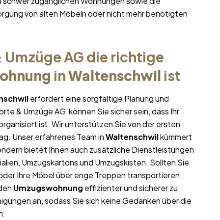
bei schwer zugänglichen Wohnungen sowie die
rgung von alten Möbeln oder nicht mehr benötigten
 Umzüge AG die richtige
ohnung
in
Waltenschwil
ist
nschwil
erfordert eine sorgfältige Planung und
porte & Umzüge AG können Sie sicher sein, dass Ihr
rganisiert ist. Wir unterstützen Sie von der ersten
ag. Unser erfahrenes Team in
Waltenschwil
kümmert
sondern bietet Ihnen auch zusätzliche Dienstleistungen
ialien, Umzugskartons und Umzugskisten. Sollten Sie
oder Ihre Möbel über enge Treppen transportieren
 den
Umzugswohnung
effizienter und sicherer zu
igungen an, sodass Sie sich keine Gedanken über die
n.