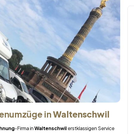
menumzüge in
Waltenschwil
hnung
-Firma in
Waltenschwil
erstklassigen Service