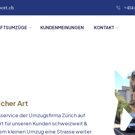
port.ch
+414
ÄFTSUMZÜGE
KUNDENMEINUNGEN
KONTAKT
icher Art
service der Umzugsfirma Zürich auf
rt für unseren Kunden schweizweit &
inem kleinen Umzug eine Strasse weiter