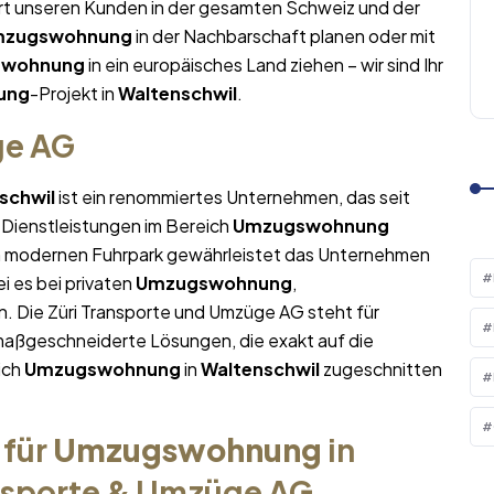
ert unseren Kunden in der gesamten Schweiz und der
zugswohnung
in der Nachbarschaft planen oder mit
swohnung
in ein europäisches Land ziehen – wir sind Ihr
ung
-Projekt in
Waltenschwil
.
ge AG
schwil
ist ein renommiertes Unternehmen, das seit
 Dienstleistungen im Bereich
Umzugswohnung
em modernen Fuhrpark gewährleistet das Unternehmen
i es bei privaten
Umzugswohnung
,
. Die Züri Transporte und Umzüge AG steht für
maßgeschneiderte Lösungen, die exakt auf die
ich
Umzugswohnung
in
Waltenschwil
zugeschnitten
 für
Umzugswohnung
in
ansporte & Umzüge AG