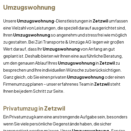
Umzugswohnung
Unsere
Umzugswohnung
-Dienstleistungen in
Zetzwil
umfassen
eine Vielzahl von Leistungen, die speziell darauf ausgerichtet sind,
Ihren
Umzugswohnung
so angenehm und stressfrei wie möglich
zu gestalten. Bei Züri Transporte & Umzüge AG legen wir großen
Wert darauf, dass Ihr
Umzugswohnung
von Anfang an gut
geplant ist. Deshalb bieten wir Ihnen eine ausführliche Beratung,
um den genauen Ablauf Ihres
Umzugswohnung
in
Zetzwil
zu
besprechen und Ihre individuellen Wünsche zu berücksichtigen.
Ganz gleich, ob Sie einen privaten
Umzugswohnung
oder einen
Firmenumzug planen – unser erfahrenes Team in
Zetzwil
steht
Ihnen bei jedem Schritt zur Seite.
Privatumzug in
Zetzwil
Ein Privatumzug kann eine anstrengende Aufgabe sein, besonders
wenn Sie viele persönliche Gegenstände haben, die sicher
transportiert werden müssen. Unser
Umzugswohnung
-Service