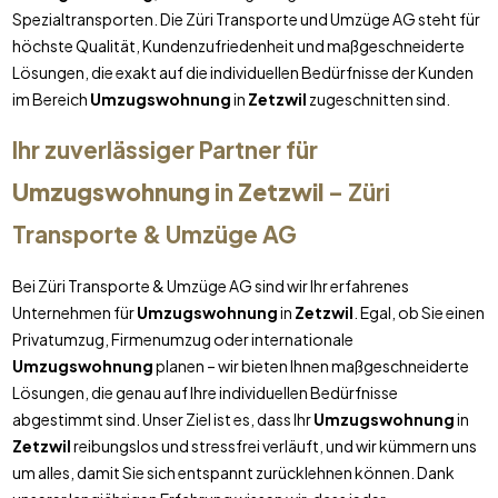
Spezialtransporten. Die Züri Transporte und Umzüge AG steht für
höchste Qualität, Kundenzufriedenheit und maßgeschneiderte
Lösungen, die exakt auf die individuellen Bedürfnisse der Kunden
im Bereich
Umzugswohnung
in
Zetzwil
zugeschnitten sind.
Ihr zuverlässiger Partner für
Umzugswohnung
in
Zetzwil
– Züri
Transporte & Umzüge AG
Bei Züri Transporte & Umzüge AG sind wir Ihr erfahrenes
Unternehmen für
Umzugswohnung
in
Zetzwil
. Egal, ob Sie einen
Privatumzug, Firmenumzug oder internationale
Umzugswohnung
planen – wir bieten Ihnen maßgeschneiderte
Lösungen, die genau auf Ihre individuellen Bedürfnisse
abgestimmt sind. Unser Ziel ist es, dass Ihr
Umzugswohnung
in
Zetzwil
reibungslos und stressfrei verläuft, und wir kümmern uns
um alles, damit Sie sich entspannt zurücklehnen können. Dank