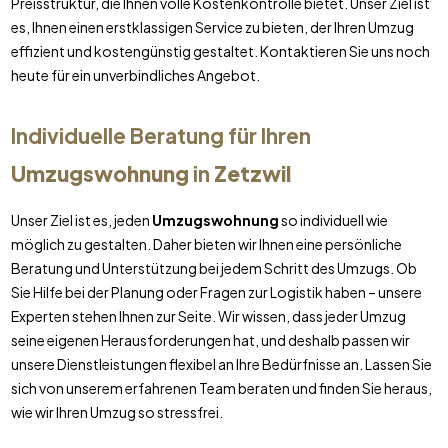
Preisstruktur, die Ihnen volle Kostenkontrolle bietet. Unser Ziel ist
es, Ihnen einen erstklassigen Service zu bieten, der Ihren Umzug
effizient und kostengünstig gestaltet. Kontaktieren Sie uns noch
heute für ein unverbindliches Angebot.
Individuelle Beratung für Ihren
Umzugswohnung
in
Zetzwil
Unser Ziel ist es, jeden
Umzugswohnung
so individuell wie
möglich zu gestalten. Daher bieten wir Ihnen eine persönliche
Beratung und Unterstützung bei jedem Schritt des Umzugs. Ob
Sie Hilfe bei der Planung oder Fragen zur Logistik haben – unsere
Experten stehen Ihnen zur Seite. Wir wissen, dass jeder Umzug
seine eigenen Herausforderungen hat, und deshalb passen wir
unsere Dienstleistungen flexibel an Ihre Bedürfnisse an. Lassen Sie
sich von unserem erfahrenen Team beraten und finden Sie heraus,
wie wir Ihren Umzug so stressfrei.