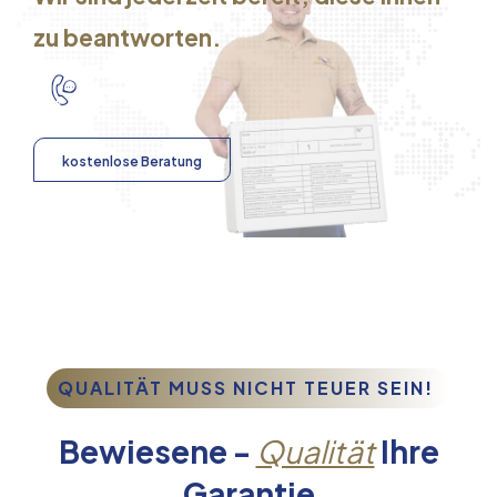
zu beantworten.
kostenlose Beratung
QUALITÄT MUSS NICHT TEUER SEIN!
Bewiesene -
Qualität
Ihre
Garantie