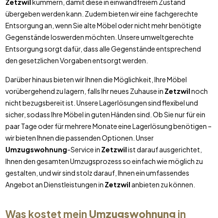
Zetzwil
kümmern, damit diese in einwandfreiem Zustand
übergeben werden kann. Zudem bieten wir eine fachgerechte
Entsorgung an, wenn Sie alte Möbel oder nicht mehr benötigte
Gegenstände loswerden möchten. Unsere umweltgerechte
Entsorgung sorgt dafür, dass alle Gegenstände entsprechend
den gesetzlichen Vorgaben entsorgt werden.
Darüber hinaus bieten wir Ihnen die Möglichkeit, Ihre Möbel
vorübergehend zu lagern, falls Ihr neues Zuhause in
Zetzwil
noch
nicht bezugsbereit ist. Unsere Lagerlösungen sind flexibel und
sicher, sodass Ihre Möbel in guten Händen sind. Ob Sie nur für ein
paar Tage oder für mehrere Monate eine Lagerlösung benötigen –
wir bieten Ihnen die passenden Optionen. Unser
Umzugswohnung
-Service in
Zetzwil
ist darauf ausgerichtet,
Ihnen den gesamten Umzugsprozess so einfach wie möglich zu
gestalten, und wir sind stolz darauf, Ihnen ein umfassendes
Angebot an Dienstleistungen in
Zetzwil
anbieten zu können.
Was kostet mein
Umzugswohnung
in