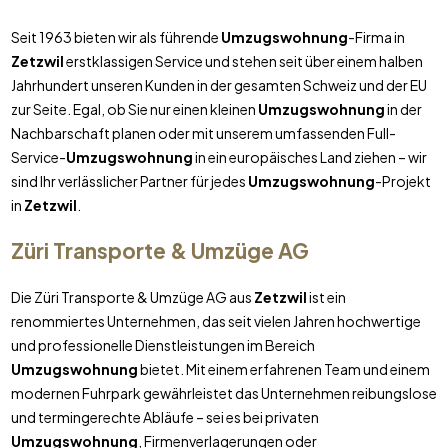
Seit 1963 bieten wir als führende
Umzugswohnung
-Firma in
Zetzwil
erstklassigen Service und stehen seit über einem halben
Jahrhundert unseren Kunden in der gesamten Schweiz und der EU
zur Seite. Egal, ob Sie nur einen kleinen
Umzugswohnung
in der
Nachbarschaft planen oder mit unserem umfassenden Full-
Service-
Umzugswohnung
in ein europäisches Land ziehen – wir
sind Ihr verlässlicher Partner für jedes
Umzugswohnung
-Projekt
in
Zetzwil
.
Züri Transporte & Umzüge AG
Die Züri Transporte & Umzüge AG aus
Zetzwil
ist ein
renommiertes Unternehmen, das seit vielen Jahren hochwertige
und professionelle Dienstleistungen im Bereich
Umzugswohnung
bietet. Mit einem erfahrenen Team und einem
modernen Fuhrpark gewährleistet das Unternehmen reibungslose
und termingerechte Abläufe – sei es bei privaten
Umzugswohnung
, Firmenverlagerungen oder