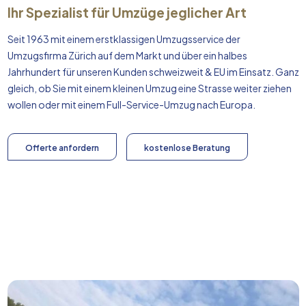
Ihr Spezialist für Umzüge jeglicher Art
Seit 1963 mit einem erstklassigen Umzugsservice der
Umzugsfirma Zürich auf dem Markt und über ein halbes
Jahrhundert für unseren Kunden schweizweit & EU im Einsatz. Ganz
gleich, ob Sie mit einem kleinen Umzug eine Strasse weiter ziehen
wollen oder mit einem Full-Service-Umzug nach
Europa
.
Offerte anfordern
kostenlose Beratung