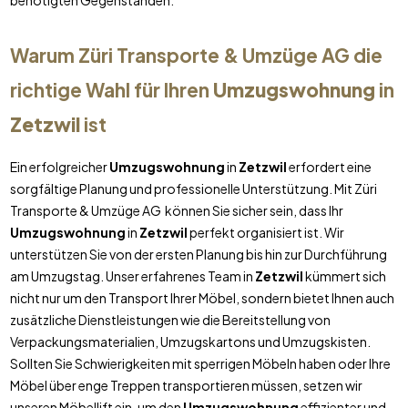
benötigten Gegenständen.
Warum Züri Transporte & Umzüge AG die
richtige Wahl für Ihren
Umzugswohnung
in
Zetzwil
ist
Ein erfolgreicher
Umzugswohnung
in
Zetzwil
erfordert eine
sorgfältige Planung und professionelle Unterstützung. Mit Züri
Transporte & Umzüge AG können Sie sicher sein, dass Ihr
Umzugswohnung
in
Zetzwil
perfekt organisiert ist. Wir
unterstützen Sie von der ersten Planung bis hin zur Durchführung
am Umzugstag. Unser erfahrenes Team in
Zetzwil
kümmert sich
nicht nur um den Transport Ihrer Möbel, sondern bietet Ihnen auch
zusätzliche Dienstleistungen wie die Bereitstellung von
Verpackungsmaterialien, Umzugskartons und Umzugskisten.
Sollten Sie Schwierigkeiten mit sperrigen Möbeln haben oder Ihre
Möbel über enge Treppen transportieren müssen, setzen wir
unseren Möbellift ein, um den
Umzugswohnung
effizienter und