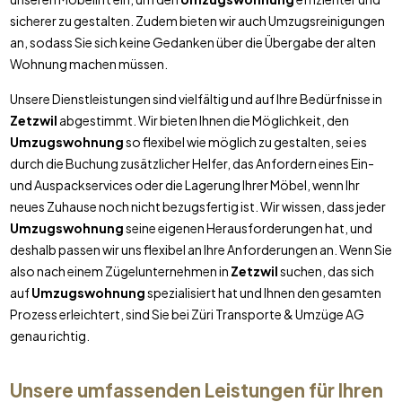
sicherer zu gestalten. Zudem bieten wir auch Umzugsreinigungen
an, sodass Sie sich keine Gedanken über die Übergabe der alten
Wohnung machen müssen.
Unsere Dienstleistungen sind vielfältig und auf Ihre Bedürfnisse in
Zetzwil
abgestimmt. Wir bieten Ihnen die Möglichkeit, den
Umzugswohnung
so flexibel wie möglich zu gestalten, sei es
durch die Buchung zusätzlicher Helfer, das Anfordern eines Ein-
und Auspackservices oder die Lagerung Ihrer Möbel, wenn Ihr
neues Zuhause noch nicht bezugsfertig ist. Wir wissen, dass jeder
Umzugswohnung
seine eigenen Herausforderungen hat, und
deshalb passen wir uns flexibel an Ihre Anforderungen an. Wenn Sie
also nach einem Zügelunternehmen in
Zetzwil
suchen, das sich
auf
Umzugswohnung
spezialisiert hat und Ihnen den gesamten
Prozess erleichtert, sind Sie bei Züri Transporte & Umzüge AG
genau richtig.
Unsere umfassenden Leistungen für Ihren