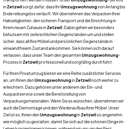
in
Zetzwil
sorgt dafür, dass Ihr
Umzugswohnung
von Anfang bis
Ende reibungslos verläuft. Wir übernehmen das Verpacken Ihrer
Habseligkeiten, den sicheren Transport und die Einrichtung in
Ihrem neuen Zuhause in
Zetzwil
. Dabei gehen wir besonders
behutsam mit zerbrechlichen Gegenständen um und stellen
sicher, dass all Ihre Möbel und persönlichen Gegenstände in
einwandfreiem Zustand ankommen. Sie können sich darauf
verlassen, dass unser Team den gesamten
Umzugswohnung
-
Prozess in
Zetzwil
professionell und sorgfältig durchführt.
Für Ihren Privatumzug bieten wir eine Reihe zusätzlicher Services
an, um Ihnen den
Umzugswohnung
in
Zetzwil
noch weiter zu
erleichtern. Dazu gehören unter anderem der Ein- und
Auspackservice sowie die Bereitstellung von
Verpackungsmaterialien. Wenn Sie es wünschen, übernehmen wir
auch die Demontage und den Wiederaufbau Ihrer Möbel. Unser
Ziel ist es, Ihnen den
Umzugswohnung
in
Zetzwil
so angenehm
wie möglich zu gestalten, damit Sie sich auf die schönen Dinge im
Leben konzentrieren können, während wir uns um den Rest