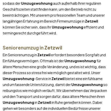
sodass der
Umzugswohnung
auch außerhalb Ihrer regulären
Geschäftszeiten stattfinden kann, um den Betrieb nicht zu
beeinträchtigen. Mit unserem professionellen Team und unserer
langjährigen Erfahrung im Bereich Firmenumzüge in
Zetzwil
können Sie sicher sein, dass Ihr
Umzugswohnung
effizient und
termingerecht durchgeführt wird.
Seniorenumzug in
Zetzwil
Ein Seniorenumzug in
Zetzwil
erfordert besondere Sorgfalt und
Einfühlungsvermögen. Oftmals ist der
Umzugswohnung
für
ältere Menschen eine große Veränderung, und es ist wichtig, dass
dieser Prozess so stressfrei wie möglich gestaltet wird. Unser
Umzugswohnung
-Service in
Zetzwil
bietet eine einfühlsame
und umfassende Unterstützung, damit der
Umzugswohnung
so
reibungslos wie möglich verläuft. Wir übernehmen das Verpacken
und den Transport und sorgen dafür, dass ältere Menschen ihren
Umzugswohnung
in
Zetzwil
in Ruhe genießen können. Dabei
gehen wir besonders auf die individuellen Bedürfnisse unserer