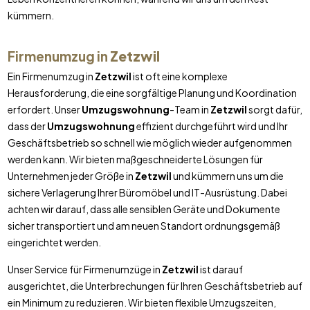
kümmern.
Firmenumzug in
Zetzwil
Ein Firmenumzug in
Zetzwil
ist oft eine komplexe
Herausforderung, die eine sorgfältige Planung und Koordination
erfordert. Unser
Umzugswohnung
-Team in
Zetzwil
sorgt dafür,
dass der
Umzugswohnung
effizient durchgeführt wird und Ihr
Geschäftsbetrieb so schnell wie möglich wieder aufgenommen
werden kann. Wir bieten maßgeschneiderte Lösungen für
Unternehmen jeder Größe in
Zetzwil
und kümmern uns um die
sichere Verlagerung Ihrer Büromöbel und IT-Ausrüstung. Dabei
achten wir darauf, dass alle sensiblen Geräte und Dokumente
sicher transportiert und am neuen Standort ordnungsgemäß
eingerichtet werden.
Unser Service für Firmenumzüge in
Zetzwil
ist darauf
ausgerichtet, die Unterbrechungen für Ihren Geschäftsbetrieb auf
ein Minimum zu reduzieren. Wir bieten flexible Umzugszeiten,