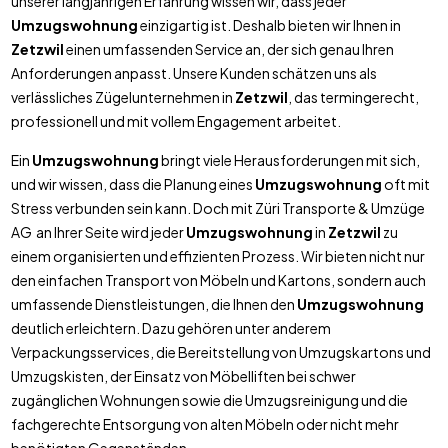
unserer langjährigen Erfahrung wissen wir, dass jeder
Umzugswohnung
einzigartig ist. Deshalb bieten wir Ihnen in
Zetzwil
einen umfassenden Service an, der sich genau Ihren
Anforderungen anpasst. Unsere Kunden schätzen uns als
verlässliches Zügelunternehmen in
Zetzwil
, das termingerecht,
professionell und mit vollem Engagement arbeitet.
Ein
Umzugswohnung
bringt viele Herausforderungen mit sich,
und wir wissen, dass die Planung eines
Umzugswohnung
oft mit
Stress verbunden sein kann. Doch mit Züri Transporte & Umzüge
AG an Ihrer Seite wird jeder
Umzugswohnung
in
Zetzwil
zu
einem organisierten und effizienten Prozess. Wir bieten nicht nur
den einfachen Transport von Möbeln und Kartons, sondern auch
umfassende Dienstleistungen, die Ihnen den
Umzugswohnung
deutlich erleichtern. Dazu gehören unter anderem
Verpackungsservices, die Bereitstellung von Umzugskartons und
Umzugskisten, der Einsatz von Möbelliften bei schwer
zugänglichen Wohnungen sowie die Umzugsreinigung und die
fachgerechte Entsorgung von alten Möbeln oder nicht mehr