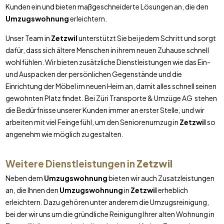
Kunden ein und bieten maßgeschneiderte Lösungen an, die den
Umzugswohnung
erleichtern.
Unser Team in
Zetzwil
unterstützt Sie bei jedem Schritt und sorgt
dafür, dass sich ältere Menschen in ihrem neuen Zuhause schnell
wohlfühlen. Wir bieten zusätzliche Dienstleistungen wie das Ein-
und Auspacken der persönlichen Gegenstände und die
Einrichtung der Möbel im neuen Heim an, damit alles schnell seinen
gewohnten Platz findet. Bei Züri Transporte & Umzüge AG stehen
die Bedürfnisse unserer Kunden immer an erster Stelle, und wir
arbeiten mit viel Feingefühl, um den Seniorenumzug in
Zetzwil
so
angenehm wie möglich zu gestalten.
Weitere Dienstleistungen in
Zetzwil
Neben dem
Umzugswohnung
bieten wir auch Zusatzleistungen
an, die Ihnen den
Umzugswohnung
in
Zetzwil
erheblich
erleichtern. Dazu gehören unter anderem die Umzugsreinigung,
bei der wir uns um die gründliche Reinigung Ihrer alten Wohnung in