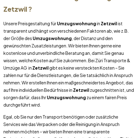
Zetzwil
?
Unsere Preisgestaltung für
Umzugswohnung
in
Zetzwil
ist
transparent und hängt von verschiedenen Faktoren ab, wie z.B.
der Größe des
Umzugswohnung
, der Distanz und den
gewünschten Zusatzleistungen. Wir bieten Ihnen gerne eine
kostenlose und unverbindliche Beratung an, damit Sie genau
wissen, welche Kosten auf Sie zukommen. Bei Züri Transporte &
Umzüge AG in
Zetzwil
gibt es keine versteckten Kosten – Sie
zahlen nur für die Dienstleistungen, die Sie tatsächlich in Anspruch
nehmen. Wir erstellen Ihnen ein maßgeschneidertes Angebot, das
auf Ihre individuellen Bedürfnisse in
Zetzwil
zugeschnitten ist, und
sorgen dafür, dass Ihr
Umzugswohnung
zu einem fairen Preis
durchgeführt wird.
Egal, ob Sie nur den Transport benötigen oder zusätzliche
Services wie das Verpacken oder die Reinigung in Anspruch
nehmen möchten – wir bieten Ihnen eine transparente