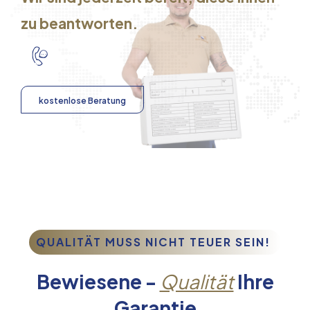
zu beantworten.
kostenlose Beratung
QUALITÄT MUSS NICHT TEUER SEIN!
Bewiesene -
Qualität
Ihre
Garantie