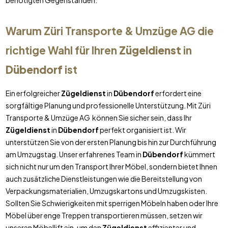
benötigten Gegenständen.
Warum Züri Transporte & Umzüge AG die
richtige Wahl für Ihren
Zügeldienst
in
Dübendorf
ist
Ein erfolgreicher
Zügeldienst
in
Dübendorf
erfordert eine
sorgfältige Planung und professionelle Unterstützung. Mit Züri
Transporte & Umzüge AG können Sie sicher sein, dass Ihr
Zügeldienst
in
Dübendorf
perfekt organisiert ist. Wir
unterstützen Sie von der ersten Planung bis hin zur Durchführung
am Umzugstag. Unser erfahrenes Team in
Dübendorf
kümmert
sich nicht nur um den Transport Ihrer Möbel, sondern bietet Ihnen
auch zusätzliche Dienstleistungen wie die Bereitstellung von
Verpackungsmaterialien, Umzugskartons und Umzugskisten.
Sollten Sie Schwierigkeiten mit sperrigen Möbeln haben oder Ihre
Möbel über enge Treppen transportieren müssen, setzen wir
unseren Möbellift ein, um den
Zügeldienst
effizienter und