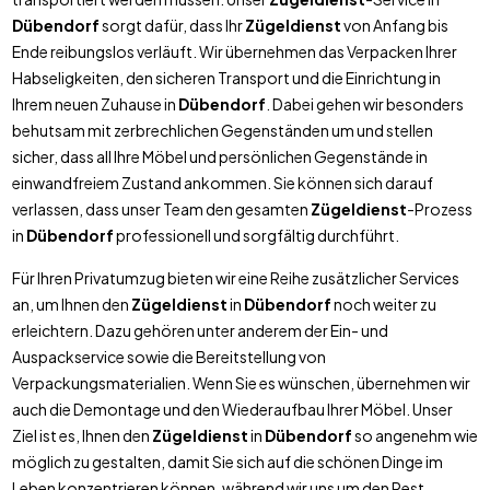
Dübendorf
sorgt dafür, dass Ihr
Zügeldienst
von Anfang bis
Ende reibungslos verläuft. Wir übernehmen das Verpacken Ihrer
Habseligkeiten, den sicheren Transport und die Einrichtung in
Ihrem neuen Zuhause in
Dübendorf
. Dabei gehen wir besonders
behutsam mit zerbrechlichen Gegenständen um und stellen
sicher, dass all Ihre Möbel und persönlichen Gegenstände in
einwandfreiem Zustand ankommen. Sie können sich darauf
verlassen, dass unser Team den gesamten
Zügeldienst
-Prozess
in
Dübendorf
professionell und sorgfältig durchführt.
Für Ihren Privatumzug bieten wir eine Reihe zusätzlicher Services
an, um Ihnen den
Zügeldienst
in
Dübendorf
noch weiter zu
erleichtern. Dazu gehören unter anderem der Ein- und
Auspackservice sowie die Bereitstellung von
Verpackungsmaterialien. Wenn Sie es wünschen, übernehmen wir
auch die Demontage und den Wiederaufbau Ihrer Möbel. Unser
Ziel ist es, Ihnen den
Zügeldienst
in
Dübendorf
so angenehm wie
möglich zu gestalten, damit Sie sich auf die schönen Dinge im
Leben konzentrieren können, während wir uns um den Rest