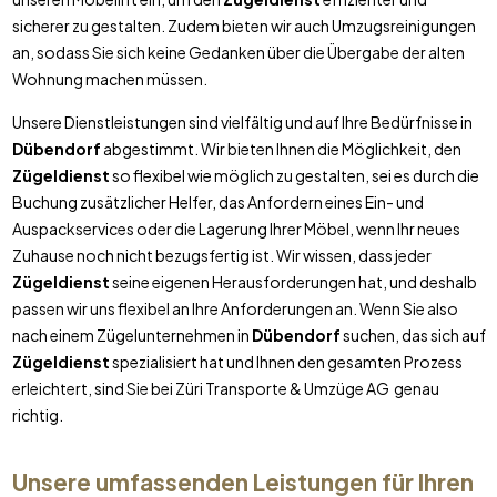
sicherer zu gestalten. Zudem bieten wir auch Umzugsreinigungen
an, sodass Sie sich keine Gedanken über die Übergabe der alten
Wohnung machen müssen.
Unsere Dienstleistungen sind vielfältig und auf Ihre Bedürfnisse in
Dübendorf
abgestimmt. Wir bieten Ihnen die Möglichkeit, den
Zügeldienst
so flexibel wie möglich zu gestalten, sei es durch die
Buchung zusätzlicher Helfer, das Anfordern eines Ein- und
Auspackservices oder die Lagerung Ihrer Möbel, wenn Ihr neues
Zuhause noch nicht bezugsfertig ist. Wir wissen, dass jeder
Zügeldienst
seine eigenen Herausforderungen hat, und deshalb
passen wir uns flexibel an Ihre Anforderungen an. Wenn Sie also
nach einem Zügelunternehmen in
Dübendorf
suchen, das sich auf
Zügeldienst
spezialisiert hat und Ihnen den gesamten Prozess
erleichtert, sind Sie bei Züri Transporte & Umzüge AG genau
richtig.
Unsere umfassenden Leistungen für Ihren