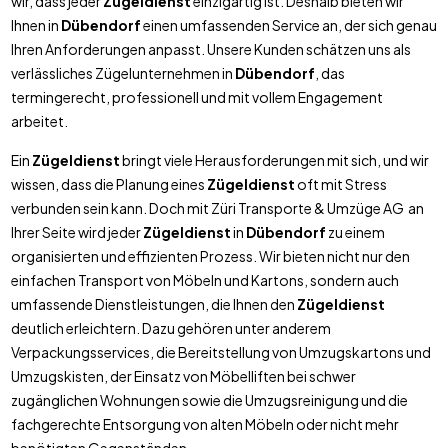
wir, dass jeder
Zügeldienst
einzigartig ist. Deshalb bieten wir
Ihnen in
Dübendorf
einen umfassenden Service an, der sich genau
Ihren Anforderungen anpasst. Unsere Kunden schätzen uns als
verlässliches Zügelunternehmen in
Dübendorf
, das
termingerecht, professionell und mit vollem Engagement
arbeitet.
Ein
Zügeldienst
bringt viele Herausforderungen mit sich, und wir
wissen, dass die Planung eines
Zügeldienst
oft mit Stress
verbunden sein kann. Doch mit Züri Transporte & Umzüge AG an
Ihrer Seite wird jeder
Zügeldienst
in
Dübendorf
zu einem
organisierten und effizienten Prozess. Wir bieten nicht nur den
einfachen Transport von Möbeln und Kartons, sondern auch
umfassende Dienstleistungen, die Ihnen den
Zügeldienst
deutlich erleichtern. Dazu gehören unter anderem
Verpackungsservices, die Bereitstellung von Umzugskartons und
Umzugskisten, der Einsatz von Möbelliften bei schwer
zugänglichen Wohnungen sowie die Umzugsreinigung und die
fachgerechte Entsorgung von alten Möbeln oder nicht mehr