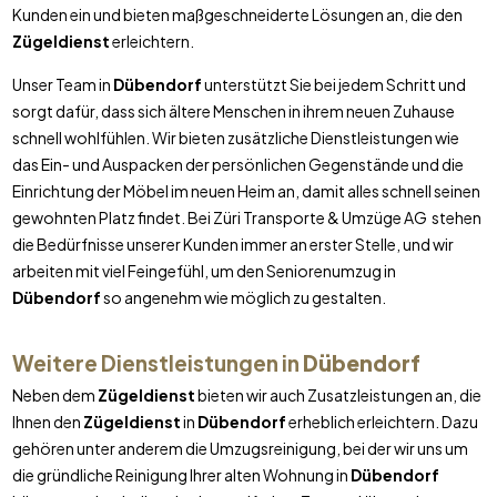
Kunden ein und bieten maßgeschneiderte Lösungen an, die den
Zügeldienst
erleichtern.
Unser Team in
Dübendorf
unterstützt Sie bei jedem Schritt und
sorgt dafür, dass sich ältere Menschen in ihrem neuen Zuhause
schnell wohlfühlen. Wir bieten zusätzliche Dienstleistungen wie
das Ein- und Auspacken der persönlichen Gegenstände und die
Einrichtung der Möbel im neuen Heim an, damit alles schnell seinen
gewohnten Platz findet. Bei Züri Transporte & Umzüge AG stehen
die Bedürfnisse unserer Kunden immer an erster Stelle, und wir
arbeiten mit viel Feingefühl, um den Seniorenumzug in
Dübendorf
so angenehm wie möglich zu gestalten.
Weitere Dienstleistungen in
Dübendorf
Neben dem
Zügeldienst
bieten wir auch Zusatzleistungen an, die
Ihnen den
Zügeldienst
in
Dübendorf
erheblich erleichtern. Dazu
gehören unter anderem die Umzugsreinigung, bei der wir uns um
die gründliche Reinigung Ihrer alten Wohnung in
Dübendorf