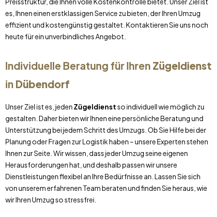
Preisstruktur, die Ihnen volle Kostenkontrolle bietet. Unser Ziel ist
es, Ihnen einen erstklassigen Service zu bieten, der Ihren Umzug
effizient und kostengünstig gestaltet. Kontaktieren Sie uns noch
heute für ein unverbindliches Angebot.
Individuelle Beratung für Ihren
Zügeldienst
in
Dübendorf
Unser Ziel ist es, jeden
Zügeldienst
so individuell wie möglich zu
gestalten. Daher bieten wir Ihnen eine persönliche Beratung und
Unterstützung bei jedem Schritt des Umzugs. Ob Sie Hilfe bei der
Planung oder Fragen zur Logistik haben – unsere Experten stehen
Ihnen zur Seite. Wir wissen, dass jeder Umzug seine eigenen
Herausforderungen hat, und deshalb passen wir unsere
Dienstleistungen flexibel an Ihre Bedürfnisse an. Lassen Sie sich
von unserem erfahrenen Team beraten und finden Sie heraus, wie
wir Ihren Umzug so stressfrei.