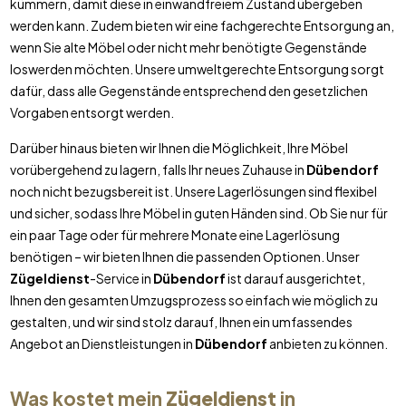
kümmern, damit diese in einwandfreiem Zustand übergeben
werden kann. Zudem bieten wir eine fachgerechte Entsorgung an,
wenn Sie alte Möbel oder nicht mehr benötigte Gegenstände
loswerden möchten. Unsere umweltgerechte Entsorgung sorgt
dafür, dass alle Gegenstände entsprechend den gesetzlichen
Vorgaben entsorgt werden.
Darüber hinaus bieten wir Ihnen die Möglichkeit, Ihre Möbel
vorübergehend zu lagern, falls Ihr neues Zuhause in
Dübendorf
noch nicht bezugsbereit ist. Unsere Lagerlösungen sind flexibel
und sicher, sodass Ihre Möbel in guten Händen sind. Ob Sie nur für
ein paar Tage oder für mehrere Monate eine Lagerlösung
benötigen – wir bieten Ihnen die passenden Optionen. Unser
Zügeldienst
-Service in
Dübendorf
ist darauf ausgerichtet,
Ihnen den gesamten Umzugsprozess so einfach wie möglich zu
gestalten, und wir sind stolz darauf, Ihnen ein umfassendes
Angebot an Dienstleistungen in
Dübendorf
anbieten zu können.
Was kostet mein
Zügeldienst
in