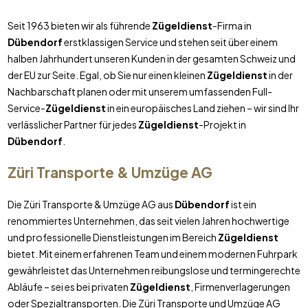
Seit 1963 bieten wir als führende
Zügeldienst
-Firma in
Dübendorf
erstklassigen Service und stehen seit über einem
halben Jahrhundert unseren Kunden in der gesamten Schweiz und
der EU zur Seite. Egal, ob Sie nur einen kleinen
Zügeldienst
in der
Nachbarschaft planen oder mit unserem umfassenden Full-
Service-
Zügeldienst
in ein europäisches Land ziehen – wir sind Ihr
verlässlicher Partner für jedes
Zügeldienst
-Projekt in
Dübendorf
.
Züri Transporte & Umzüge AG
Die Züri Transporte & Umzüge AG aus
Dübendorf
ist ein
renommiertes Unternehmen, das seit vielen Jahren hochwertige
und professionelle Dienstleistungen im Bereich
Zügeldienst
bietet. Mit einem erfahrenen Team und einem modernen Fuhrpark
gewährleistet das Unternehmen reibungslose und termingerechte
Abläufe – sei es bei privaten
Zügeldienst
, Firmenverlagerungen
oder Spezialtransporten. Die Züri Transporte und Umzüge AG