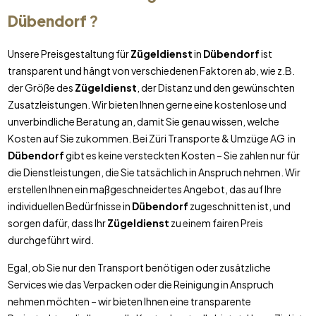
Dübendorf
?
Unsere Preisgestaltung für
Zügeldienst
in
Dübendorf
ist
transparent und hängt von verschiedenen Faktoren ab, wie z.B.
der Größe des
Zügeldienst
, der Distanz und den gewünschten
Zusatzleistungen. Wir bieten Ihnen gerne eine kostenlose und
unverbindliche Beratung an, damit Sie genau wissen, welche
Kosten auf Sie zukommen. Bei Züri Transporte & Umzüge AG in
Dübendorf
gibt es keine versteckten Kosten – Sie zahlen nur für
die Dienstleistungen, die Sie tatsächlich in Anspruch nehmen. Wir
erstellen Ihnen ein maßgeschneidertes Angebot, das auf Ihre
individuellen Bedürfnisse in
Dübendorf
zugeschnitten ist, und
sorgen dafür, dass Ihr
Zügeldienst
zu einem fairen Preis
durchgeführt wird.
Egal, ob Sie nur den Transport benötigen oder zusätzliche
Services wie das Verpacken oder die Reinigung in Anspruch
nehmen möchten – wir bieten Ihnen eine transparente