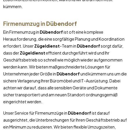
kümmern.
Firmenumzug in
Dübendorf
Ein Firmenumzug in
Dübendorf
ist oft eine komplexe
Herausforderung, die eine sorgfältige Planung und Koordination
erfordert. Unser
Zügeldienst
-Team in
Dübendorf
sorgt dafür,
dass der
Zügeldienst
effizient durchgeführt wird und Ihr
Geschäftsbetrieb so schnell wie möglich wieder aufgenommen
werden kann. Wir bieten maßgeschneiderte Lösungen für
Unternehmen jeder Größe in
Dübendorf
und kümmern uns um die
sichere Verlagerung Ihrer Büromöbel und IT-Ausrüstung. Dabei
achten wir darauf, dass alle sensiblen Geräte und Dokumente
sicher transportiert und am neuen Standort ordnungsgemäß
eingerichtet werden.
Unser Service für Firmenumzüge in
Dübendorf
ist darauf
ausgerichtet, die Unterbrechungen für Ihren Geschäftsbetrieb auf
ein Minimum zu reduzieren. Wir bieten flexible Umzugszeiten,