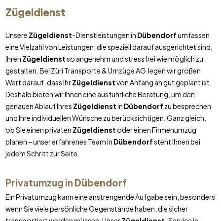
Zügeldienst
Unsere
Zügeldienst
-Dienstleistungen in
Dübendorf
umfassen
eine Vielzahl von Leistungen, die speziell darauf ausgerichtet sind,
Ihren
Zügeldienst
so angenehm und stressfrei wie möglich zu
gestalten. Bei Züri Transporte & Umzüge AG legen wir großen
Wert darauf, dass Ihr
Zügeldienst
von Anfang an gut geplant ist.
Deshalb bieten wir Ihnen eine ausführliche Beratung, um den
genauen Ablauf Ihres
Zügeldienst
in
Dübendorf
zu besprechen
und Ihre individuellen Wünsche zu berücksichtigen. Ganz gleich,
ob Sie einen privaten
Zügeldienst
oder einen Firmenumzug
planen – unser erfahrenes Team in
Dübendorf
steht Ihnen bei
jedem Schritt zur Seite.
Privatumzug in
Dübendorf
Ein Privatumzug kann eine anstrengende Aufgabe sein, besonders
wenn Sie viele persönliche Gegenstände haben, die sicher
transportiert werden müssen. Unser
Zügeldienst
-Service in