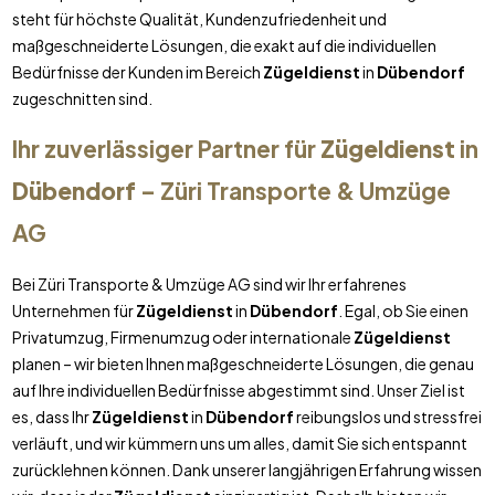
steht für höchste Qualität, Kundenzufriedenheit und
maßgeschneiderte Lösungen, die exakt auf die individuellen
Bedürfnisse der Kunden im Bereich
Zügeldienst
in
Dübendorf
zugeschnitten sind.
Ihr zuverlässiger Partner für
Zügeldienst
in
Dübendorf
– Züri Transporte & Umzüge
AG
Bei Züri Transporte & Umzüge AG sind wir Ihr erfahrenes
Unternehmen für
Zügeldienst
in
Dübendorf
. Egal, ob Sie einen
Privatumzug, Firmenumzug oder internationale
Zügeldienst
planen – wir bieten Ihnen maßgeschneiderte Lösungen, die genau
auf Ihre individuellen Bedürfnisse abgestimmt sind. Unser Ziel ist
es, dass Ihr
Zügeldienst
in
Dübendorf
reibungslos und stressfrei
verläuft, und wir kümmern uns um alles, damit Sie sich entspannt
zurücklehnen können. Dank unserer langjährigen Erfahrung wissen