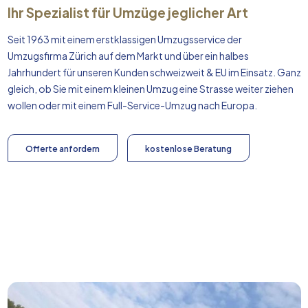
Ihr Spezialist für Umzüge jeglicher Art
Seit 1963 mit einem erstklassigen Umzugsservice der
Umzugsfirma Zürich auf dem Markt und über ein halbes
Jahrhundert für unseren Kunden schweizweit & EU im Einsatz. Ganz
gleich, ob Sie mit einem kleinen Umzug eine Strasse weiter ziehen
wollen oder mit einem Full-Service-Umzug nach
Europa
.
Offerte anfordern
kostenlose Beratung