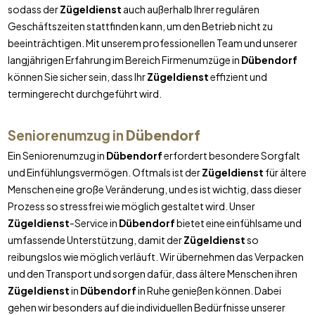
sodass der
Zügeldienst
auch außerhalb Ihrer regulären
Geschäftszeiten stattfinden kann, um den Betrieb nicht zu
beeinträchtigen. Mit unserem professionellen Team und unserer
langjährigen Erfahrung im Bereich Firmenumzüge in
Dübendorf
können Sie sicher sein, dass Ihr
Zügeldienst
effizient und
termingerecht durchgeführt wird.
Seniorenumzug in
Dübendorf
Ein Seniorenumzug in
Dübendorf
erfordert besondere Sorgfalt
und Einfühlungsvermögen. Oftmals ist der
Zügeldienst
für ältere
Menschen eine große Veränderung, und es ist wichtig, dass dieser
Prozess so stressfrei wie möglich gestaltet wird. Unser
Zügeldienst
-Service in
Dübendorf
bietet eine einfühlsame und
umfassende Unterstützung, damit der
Zügeldienst
so
reibungslos wie möglich verläuft. Wir übernehmen das Verpacken
und den Transport und sorgen dafür, dass ältere Menschen ihren
Zügeldienst
in
Dübendorf
in Ruhe genießen können. Dabei
gehen wir besonders auf die individuellen Bedürfnisse unserer