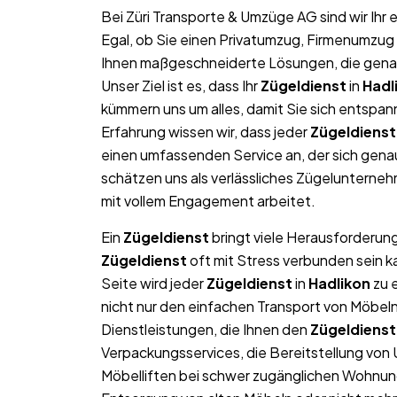
Bei Züri Transporte & Umzüge AG sind wir Ih
Egal, ob Sie einen Privatumzug, Firmenumzug 
Ihnen maßgeschneiderte Lösungen, die genau 
Unser Ziel ist es, dass Ihr
Zügeldienst
in
Hadl
kümmern uns um alles, damit Sie sich entspan
Erfahrung wissen wir, dass jeder
Zügeldienst
einen umfassenden Service an, der sich gen
schätzen uns als verlässliches Zügelunterne
mit vollem Engagement arbeitet.
Ein
Zügeldienst
bringt viele Herausforderung
Zügeldienst
oft mit Stress verbunden sein k
Seite wird jeder
Zügeldienst
in
Hadlikon
zu e
nicht nur den einfachen Transport von Möbe
Dienstleistungen, die Ihnen den
Zügeldienst
Verpackungsservices, die Bereitstellung von
Möbelliften bei schwer zugänglichen Wohnun