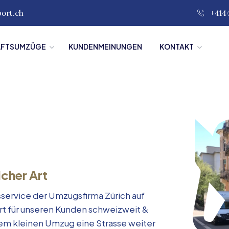
port.ch
+414
ÄFTSUMZÜGE
KUNDENMEINUNGEN
KONTAKT
icher Art
service der Umzugsfirma Zürich auf
rt für unseren Kunden schweizweit &
inem kleinen Umzug eine Strasse weiter