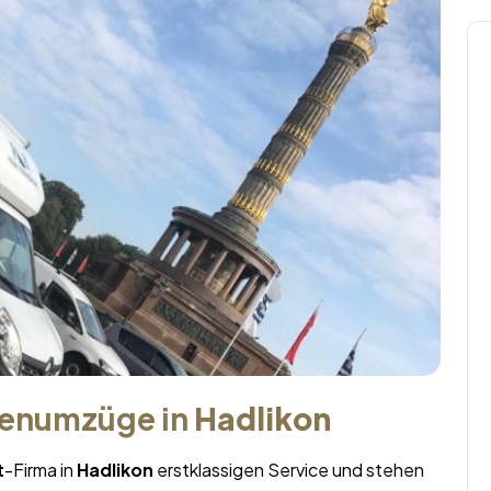
menumzüge in
Hadlikon
t
-Firma in
Hadlikon
erstklassigen Service und stehen