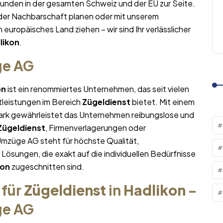
Kunden in der gesamten Schweiz und der EU zur Seite.
 der Nachbarschaft planen oder mit unserem
n europäisches Land ziehen – wir sind Ihr verlässlicher
likon
.
ge AG
on
ist ein renommiertes Unternehmen, das seit vielen
tleistungen im Bereich
Zügeldienst
bietet. Mit einem
rk gewährleistet das Unternehmen reibungslose und
Zügeldienst
, Firmenverlagerungen oder
Umzüge AG steht für höchste Qualität,
sungen, die exakt auf die individuellen Bedürfnisse
kon
zugeschnitten sind.
 für
Zügeldienst
in
Hadlikon
–
ge AG