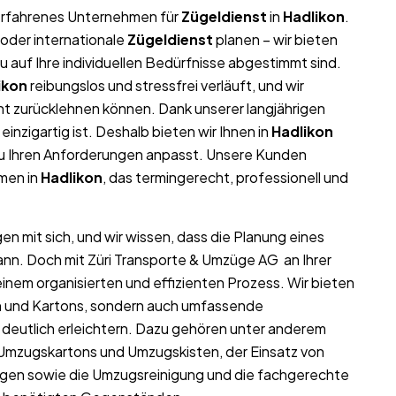
r erfahrenes Unternehmen für
Zügeldienst
in
Hadlikon
.
oder internationale
Zügeldienst
planen – wir bieten
auf Ihre individuellen Bedürfnisse abgestimmt sind.
ikon
reibungslos und stressfrei verläuft, und wir
nt zurücklehnen können. Dank unserer langjährigen
einzigartig ist. Deshalb bieten wir Ihnen in
Hadlikon
au Ihren Anforderungen anpasst. Unsere Kunden
hmen in
Hadlikon
, das termingerecht, professionell und
en mit sich, und wir wissen, dass die Planung eines
ann. Doch mit Züri Transporte & Umzüge AG an Ihrer
inem organisierten und effizienten Prozess. Wir bieten
ln und Kartons, sondern auch umfassende
deutlich erleichtern. Dazu gehören unter anderem
 Umzugskartons und Umzugskisten, der Einsatz von
gen sowie die Umzugsreinigung und die fachgerechte