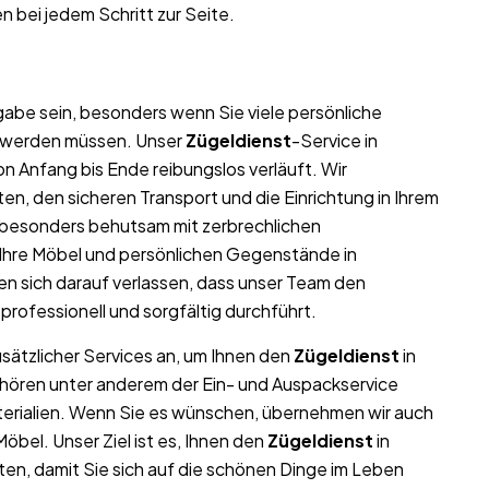
n bei jedem Schritt zur Seite.
abe sein, besonders wenn Sie viele persönliche
t werden müssen. Unser
Zügeldienst
-Service in
n Anfang bis Ende reibungslos verläuft. Wir
n, den sicheren Transport und die Einrichtung in Ihrem
 besonders behutsam mit zerbrechlichen
l Ihre Möbel und persönlichen Gegenstände in
 sich darauf verlassen, dass unser Team den
professionell und sorgfältig durchführt.
usätzlicher Services an, um Ihnen den
Zügeldienst
in
ehören unter anderem der Ein- und Auspackservice
terialien. Wenn Sie es wünschen, übernehmen wir auch
bel. Unser Ziel ist es, Ihnen den
Zügeldienst
in
en, damit Sie sich auf die schönen Dinge im Leben