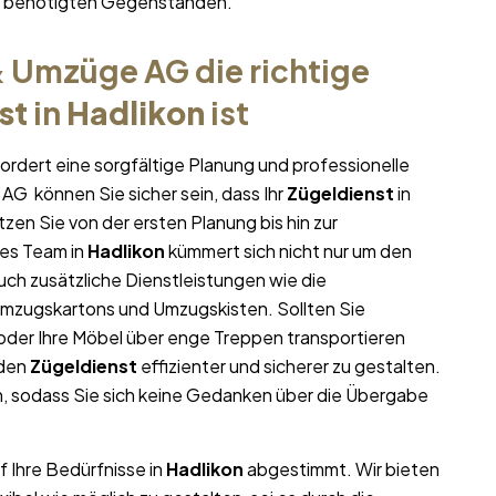
hr benötigten Gegenständen.
 Umzüge AG die richtige
st
in
Hadlikon
ist
ordert eine sorgfältige Planung und professionelle
AG können Sie sicher sein, dass Ihr
Zügeldienst
in
tzen Sie von der ersten Planung bis hin zur
es Team in
Hadlikon
kümmert sich nicht nur um den
uch zusätzliche Dienstleistungen wie die
Umzugskartons und Umzugskisten. Sollten Sie
oder Ihre Möbel über enge Treppen transportieren
 den
Zügeldienst
effizienter und sicherer zu gestalten.
, sodass Sie sich keine Gedanken über die Übergabe
f Ihre Bedürfnisse in
Hadlikon
abgestimmt. Wir bieten