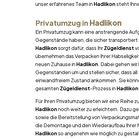
unser erfahrenes Team in
Hadlikon
steht Ihne
Privatumzug in
Hadlikon
Ein Privatumzug kann eine anstrengende Aufg
Gegenstände haben, die sicher transportier
Hadlikon
sorgt dafür, dass Ihr
Zügeldienst
vo
übernehmen das Verpacken Ihrer Habseligkeite
neuen Zuhause in
Hadlikon
. Dabei gehen wir
Gegenständen um und stellen sicher, dass al
einwandfreiem Zustand ankommen. Sie können
gesamten
Zügeldienst
-Prozess in
Hadlikon
Für Ihren Privatumzug bieten wir eine Reihe z
Hadlikon
noch weiter zu erleichtern. Dazu g
sowie die Bereitstellung von Verpackungsma
die Demontage und den Wiederaufbau Ihrer Mö
Hadlikon
so angenehm wie möglich zu gestalt