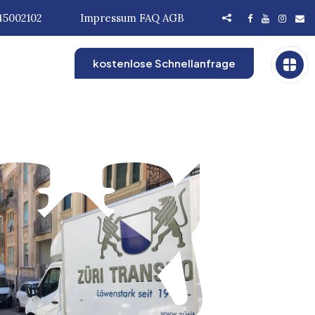
45002102
Impressum
FAQ
AGB
kostenlose Schnellanfrage