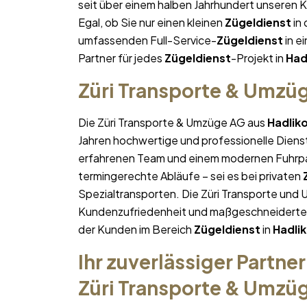
seit über einem halben Jahrhundert unseren 
Egal, ob Sie nur einen kleinen
Zügeldienst
in
umfassenden Full-Service-
Zügeldienst
in ei
Partner für jedes
Zügeldienst
-Projekt in
Had
Züri Transporte & Umzü
Die Züri Transporte & Umzüge AG aus
Hadlik
Jahren hochwertige und professionelle Diens
erfahrenen Team und einem modernen Fuhrpa
termingerechte Abläufe – sei es bei privaten
Spezialtransporten. Die Züri Transporte und 
Kundenzufriedenheit und maßgeschneiderte Lö
der Kunden im Bereich
Zügeldienst
in
Hadli
Ihr zuverlässiger Partner
Züri Transporte & Umzü