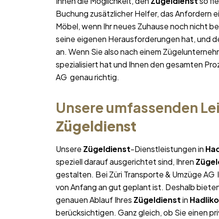
Ihnen die Möglichkeit, den
Zügeldienst
so fle
Buchung zusätzlicher Helfer, das Anfordern e
Möbel, wenn Ihr neues Zuhause noch nicht bez
seine eigenen Herausforderungen hat, und des
an. Wenn Sie also nach einem Zügelunterneh
spezialisiert hat und Ihnen den gesamten Proz
AG genau richtig.
Unsere umfassenden Lei
Zügeldienst
Unsere
Zügeldienst
-Dienstleistungen in
Had
speziell darauf ausgerichtet sind, Ihren
Zügel
gestalten. Bei Züri Transporte & Umzüge AG l
von Anfang an gut geplant ist. Deshalb bieten
genauen Ablauf Ihres
Zügeldienst
in
Hadlik
berücksichtigen. Ganz gleich, ob Sie einen pr