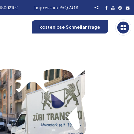
45002102
Impressum
FAQ
AGB
kostenlose Schnellanfrage