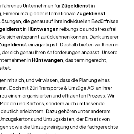
r erfahrenes Unternehmen für
Zügeldienst
in
ug, Firmenumzug oder internationale
Zügeldienst
ösungen, die genau auf Ihre individuellen Bedürfnisse
geldienst
in
Hüntwangen
reibungslos und stressfrei
t Sie sich entspannt zurücklehnen können. Dank unserer
Zügeldienst
einzigartig ist. Deshalb bieten wir Ihnen in
 der sich genau Ihren Anforderungen anpasst. Unsere
unternehmen in
Hüntwangen
, das termingerecht,
eitet.
en mit sich, und wir wissen, dass die Planung eines
ann. Doch mit Züri Transporte & Umzüge AG an Ihrer
n
zu einem organisierten und effizienten Prozess. Wir
on Möbeln und Kartons, sondern auch umfassende
deutlich erleichtern. Dazu gehören unter anderem
 Umzugskartons und Umzugskisten, der Einsatz von
gen sowie die Umzugsreinigung und die fachgerechte