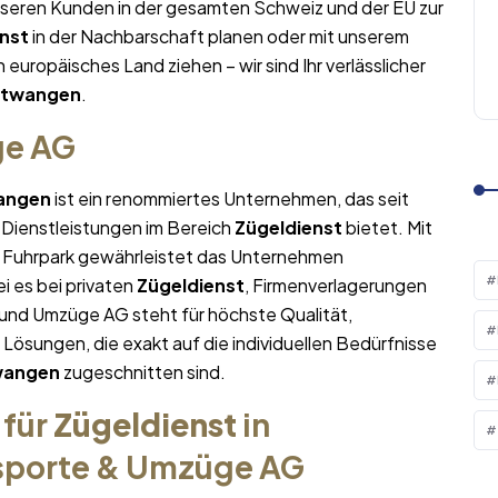
nseren Kunden in der gesamten Schweiz und der EU zur
nst
in der Nachbarschaft planen oder mit unserem
n europäisches Land ziehen – wir sind Ihr verlässlicher
ntwangen
.
ge AG
angen
ist ein renommiertes Unternehmen, das seit
 Dienstleistungen im Bereich
Zügeldienst
bietet. Mit
Fuhrpark gewährleistet das Unternehmen
i es bei privaten
Zügeldienst
, Firmenverlagerungen
 und Umzüge AG steht für höchste Qualität,
sungen, die exakt auf die individuellen Bedürfnisse
wangen
zugeschnitten sind.
 für
Zügeldienst
in
nsporte & Umzüge AG