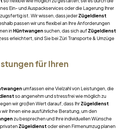
st
so flexibel wie möglich zu gestalten, sei es durch die
ines Ein- und Auspackservices oder die Lagerung Ihrer
ugsfertig ist. Wir wissen, dass jeder
Zügeldienst
halb passen wir uns flexibel an Ihre Anforderungen
men in
Hüntwangen
suchen, das sich auf
Zügeldienst
ess erleichtert, sind Sie bei Züri Transporte & Umzüge
stungen für Ihren
ntwangen
umfassen eine Vielzahl von Leistungen, die
dienst
so angenehm und stressfrei wie möglich zu
egen wir großen Wert darauf, dass Ihr
Zügeldienst
 wir Ihnen eine ausführliche Beratung, um den
angen
zu besprechen und Ihre individuellen Wünsche
 privaten
Zügeldienst
oder einen Firmenumzug planen