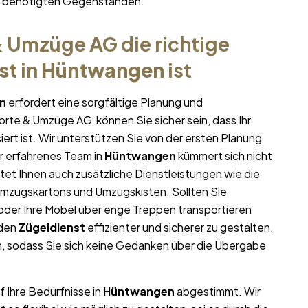
hr benötigten Gegenständen.
 Umzüge AG die richtige
st
in
Hüntwangen
ist
n
erfordert eine sorgfältige Planung und
porte & Umzüge AG können Sie sicher sein, dass Ihr
iert ist. Wir unterstützen Sie von der ersten Planung
r erfahrenes Team in
Hüntwangen
kümmert sich nicht
tet Ihnen auch zusätzliche Dienstleistungen wie die
Umzugskartons und Umzugskisten. Sollten Sie
oder Ihre Möbel über enge Treppen transportieren
 den
Zügeldienst
effizienter und sicherer zu gestalten.
, sodass Sie sich keine Gedanken über die Übergabe
f Ihre Bedürfnisse in
Hüntwangen
abgestimmt. Wir