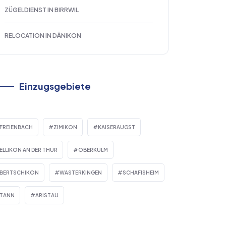
ZÜGELDIENST IN BIRRWIL
RELOCATION IN DÄNIKON
Einzugsgebiete
FREIENBACH
ZIMIKON
KAISERAUGST
ELLIKON AN DER THUR
OBERKULM
BERTSCHIKON
WASTERKINGEN
SCHAFISHEIM
TANN
ARISTAU