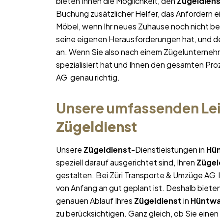
bieten Ihnen die Möglichkeit, den
Zügeldien
Buchung zusätzlicher Helfer, das Anfordern e
Möbel, wenn Ihr neues Zuhause noch nicht bez
seine eigenen Herausforderungen hat, und des
an. Wenn Sie also nach einem Zügelunterneh
spezialisiert hat und Ihnen den gesamten Proz
AG genau richtig.
Unsere umfassenden Lei
Zügeldienst
Unsere
Zügeldienst
-Dienstleistungen in
Hü
speziell darauf ausgerichtet sind, Ihren
Zügel
gestalten. Bei Züri Transporte & Umzüge AG l
von Anfang an gut geplant ist. Deshalb bieten
genauen Ablauf Ihres
Zügeldienst
in
Hüntw
zu berücksichtigen. Ganz gleich, ob Sie einen