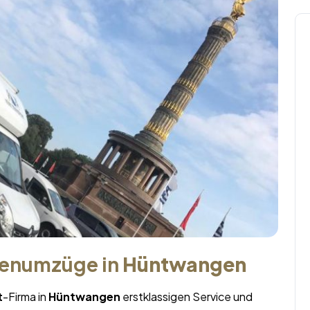
menumzüge in
Hüntwangen
t
-Firma in
Hüntwangen
erstklassigen Service und