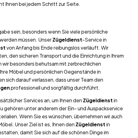
t Ihnen bei jedem Schritt zur Seite.
abe sein, besonders wenn Sie viele persönliche
t werden müssen. Unser
Zügeldienst
-Service in
nst
von Anfang bis Ende reibungslos verläuft. Wir
n, den sicheren Transport und die Einrichtung in Ihrem
n wir besonders behutsam mit zerbrechlichen
l Ihre Möbel und persönlichen Gegenstände in
 sich darauf verlassen, dass unser Team den
ngen
professionell und sorgfältig durchführt.
usätzlicher Services an, um Ihnen den
Zügeldienst
in
azu gehören unter anderem der Ein- und Auspackservice
terialien. Wenn Sie es wünschen, übernehmen wir auch
bel. Unser Ziel ist es, Ihnen den
Zügeldienst
in
talten, damit Sie sich auf die schönen Dinge im