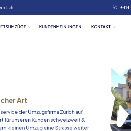
port.ch
+414
ÄFTSUMZÜGE
KUNDENMEINUNGEN
KONTAKT
icher Art
service der Umzugsfirma Zürich auf
rt für unseren Kunden schweizweit &
inem kleinen Umzug eine Strasse weiter