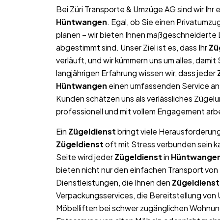
Bei Züri Transporte & Umzüge AG sind wir Ih
Hüntwangen
. Egal, ob Sie einen Privatumz
planen – wir bieten Ihnen maßgeschneiderte L
abgestimmt sind. Unser Ziel ist es, dass Ihr
Zü
verläuft, und wir kümmern uns um alles, dami
langjährigen Erfahrung wissen wir, dass jeder
Hüntwangen
einen umfassenden Service an,
Kunden schätzen uns als verlässliches Zügel
professionell und mit vollem Engagement arb
Ein
Zügeldienst
bringt viele Herausforderung
Zügeldienst
oft mit Stress verbunden sein k
Seite wird jeder
Zügeldienst
in
Hüntwange
bieten nicht nur den einfachen Transport v
Dienstleistungen, die Ihnen den
Zügeldienst
Verpackungsservices, die Bereitstellung von
Möbelliften bei schwer zugänglichen Wohnun