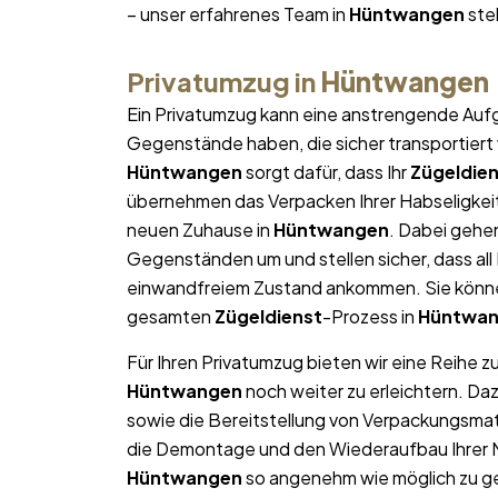
– unser erfahrenes Team in
Hüntwangen
steh
Privatumzug in
Hüntwangen
Ein Privatumzug kann eine anstrengende Aufg
Gegenstände haben, die sicher transportier
Hüntwangen
sorgt dafür, dass Ihr
Zügeldie
übernehmen das Verpacken Ihrer Habseligkeite
neuen Zuhause in
Hüntwangen
. Dabei gehe
Gegenständen um und stellen sicher, dass al
einwandfreiem Zustand ankommen. Sie können
gesamten
Zügeldienst
-Prozess in
Hüntwa
Für Ihren Privatumzug bieten wir eine Reihe z
Hüntwangen
noch weiter zu erleichtern. D
sowie die Bereitstellung von Verpackungsma
die Demontage und den Wiederaufbau Ihrer Mö
Hüntwangen
so angenehm wie möglich zu ges