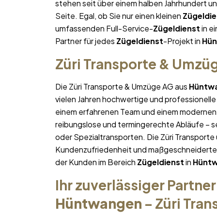
stehen seit über einem halben Jahrhundert u
Seite. Egal, ob Sie nur einen kleinen
Zügeldie
umfassenden Full-Service-
Zügeldienst
in ei
Partner für jedes
Zügeldienst
-Projekt in
Hü
Züri Transporte & Umzü
Die Züri Transporte & Umzüge AG aus
Hüntw
vielen Jahren hochwertige und professionelle
einem erfahrenen Team und einem modernen 
reibungslose und termingerechte Abläufe – se
oder Spezialtransporten. Die Züri Transporte
Kundenzufriedenheit und maßgeschneiderte Lö
der Kunden im Bereich
Zügeldienst
in
Hünt
Ihr zuverlässiger Partner
Hüntwangen
– Züri Tra