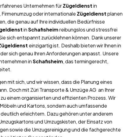
r erfahrenes Unternehmen für
Zügeldienst
in
g, Firmenumzug oder internationale
Zügeldienst
planen
, die genau auf Ihre individuellen Bedürfnisse
geldienst
in
Schafisheim
reibungslos und stressfrei
t Sie sich entspannt zurücklehnen können. Dank unserer
Zügeldienst
einzigartig ist. Deshalb bieten wir Ihnen in
der sich genau Ihren Anforderungen anpasst. Unsere
unternehmen in
Schafisheim
, das termingerecht,
eitet.
en mit sich, und wir wissen, dass die Planung eines
ann. Doch mit Züri Transporte & Umzüge AG an Ihrer
zu einem organisierten und effizienten Prozess. Wir
on Möbeln und Kartons, sondern auch umfassende
deutlich erleichtern. Dazu gehören unter anderem
 Umzugskartons und Umzugskisten, der Einsatz von
gen sowie die Umzugsreinigung und die fachgerechte