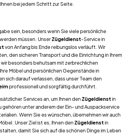
Ihnen bei jedem Schritt zur Seite.
abe sein, besonders wenn Sie viele persönliche
t werden müssen. Unser
Zügeldienst
-Service in
st
von Anfang bis Ende reibungslos verläuft. Wir
n, den sicheren Transport und die Einrichtung in Ihrem
 wir besonders behutsam mit zerbrechlichen
l Ihre Möbel und persönlichen Gegenstände in
 sich darauf verlassen, dass unser Team den
eim
professionell und sorgfältig durchführt.
usätzlicher Services an, um Ihnen den
Zügeldienst
in
zu gehören unter anderem der Ein- und Auspackservice
terialien. Wenn Sie es wünschen, übernehmen wir auch
bel. Unser Ziel ist es, Ihnen den
Zügeldienst
in
talten, damit Sie sich auf die schönen Dinge im Leben