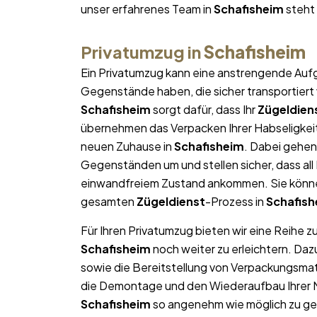
unser erfahrenes Team in
Schafisheim
steht 
Privatumzug in
Schafisheim
Ein Privatumzug kann eine anstrengende Aufg
Gegenstände haben, die sicher transportier
Schafisheim
sorgt dafür, dass Ihr
Zügeldien
übernehmen das Verpacken Ihrer Habseligkeite
neuen Zuhause in
Schafisheim
. Dabei gehen
Gegenständen um und stellen sicher, dass al
einwandfreiem Zustand ankommen. Sie können
gesamten
Zügeldienst
-Prozess in
Schafish
Für Ihren Privatumzug bieten wir eine Reihe z
Schafisheim
noch weiter zu erleichtern. Da
sowie die Bereitstellung von Verpackungsma
die Demontage und den Wiederaufbau Ihrer Mö
Schafisheim
so angenehm wie möglich zu ges