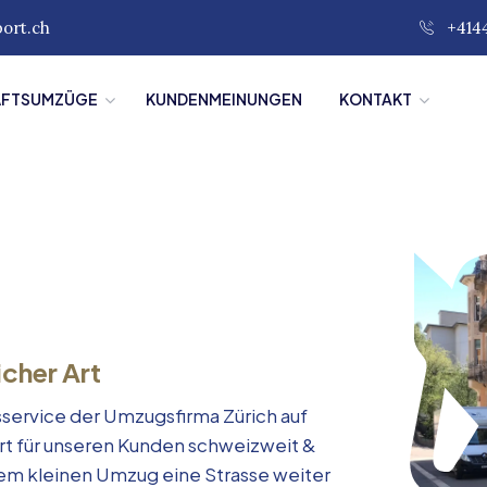
port.ch
+414
ÄFTSUMZÜGE
KUNDENMEINUNGEN
KONTAKT
icher Art
service der Umzugsfirma Zürich auf
rt für unseren Kunden schweizweit &
inem kleinen Umzug eine Strasse weiter