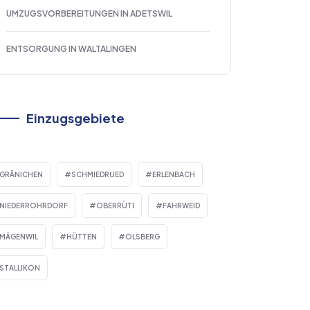
UMZUGSVORBEREITUNGEN IN ADETSWIL
ENTSORGUNG IN WALTALINGEN
Einzugsgebiete
GRÄNICHEN
SCHMIEDRUED
ERLENBACH
NIEDERROHRDORF
OBERRÜTI
FAHRWEID
MÄGENWIL
HÜTTEN
OLSBERG
STALLIKON