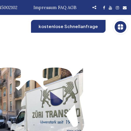
45002102
Impressum
FAQ
AGB
kostenlose Schnellanfrage