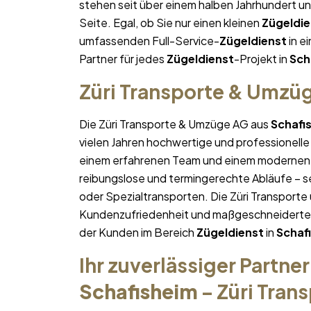
stehen seit über einem halben Jahrhundert u
Seite. Egal, ob Sie nur einen kleinen
Zügeldie
umfassenden Full-Service-
Zügeldienst
in ei
Partner für jedes
Zügeldienst
-Projekt in
Sch
Züri Transporte & Umzü
Die Züri Transporte & Umzüge AG aus
Schafi
vielen Jahren hochwertige und professionelle
einem erfahrenen Team und einem modernen 
reibungslose und termingerechte Abläufe – se
oder Spezialtransporten. Die Züri Transporte
Kundenzufriedenheit und maßgeschneiderte Lö
der Kunden im Bereich
Zügeldienst
in
Schaf
Ihr zuverlässiger Partner
Schafisheim
– Züri Tran