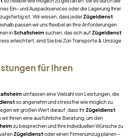
st
so flexibel wie möglich zu gestalten, sei es durch die
ines Ein- und Auspackservices oder die Lagerung Ihrer
ugsfertig ist. Wir wissen, dass jeder
Zügeldienst
halb passen wir uns flexibel an Ihre Anforderungen
men in
Schafisheim
suchen, das sich auf
Zügeldienst
ess erleichtert, sind Sie bei Züri Transporte & Umzüge
stungen für Ihren
afisheim
umfassen eine Vielzahl von Leistungen, die
dienst
so angenehm und stressfrei wie möglich zu
egen wir großen Wert darauf, dass Ihr
Zügeldienst
 wir Ihnen eine ausführliche Beratung, um den
sheim
zu besprechen und Ihre individuellen Wünsche zu
ivaten
Zügeldienst
oder einen Firmenumzug planen –