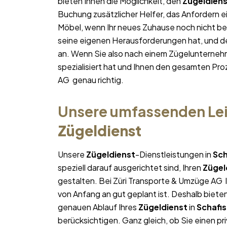
bieten Ihnen die Möglichkeit, den
Zügeldien
Buchung zusätzlicher Helfer, das Anfordern e
Möbel, wenn Ihr neues Zuhause noch nicht bez
seine eigenen Herausforderungen hat, und des
an. Wenn Sie also nach einem Zügelunterneh
spezialisiert hat und Ihnen den gesamten Proz
AG genau richtig.
Unsere umfassenden Lei
Zügeldienst
Unsere
Zügeldienst
-Dienstleistungen in
Sch
speziell darauf ausgerichtet sind, Ihren
Zügel
gestalten. Bei Züri Transporte & Umzüge AG l
von Anfang an gut geplant ist. Deshalb bieten
genauen Ablauf Ihres
Zügeldienst
in
Schafi
berücksichtigen. Ganz gleich, ob Sie einen pr