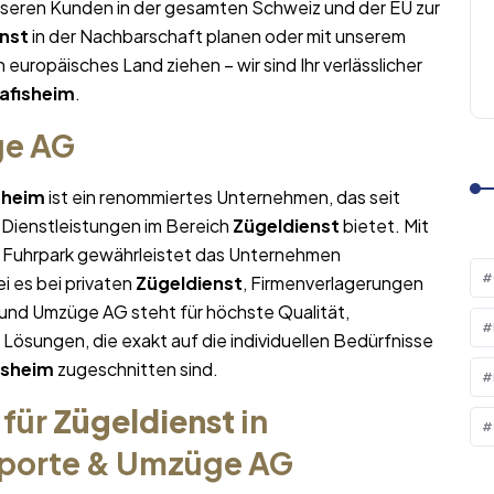
nseren Kunden in der gesamten Schweiz und der EU zur
nst
in der Nachbarschaft planen oder mit unserem
n europäisches Land ziehen – wir sind Ihr verlässlicher
afisheim
.
ge AG
sheim
ist ein renommiertes Unternehmen, das seit
 Dienstleistungen im Bereich
Zügeldienst
bietet. Mit
Fuhrpark gewährleistet das Unternehmen
i es bei privaten
Zügeldienst
, Firmenverlagerungen
 und Umzüge AG steht für höchste Qualität,
sungen, die exakt auf die individuellen Bedürfnisse
isheim
zugeschnitten sind.
 für
Zügeldienst
in
sporte & Umzüge AG