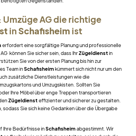
hr benötigten Gegenständen.
 Umzüge AG die richtige
st
in
Schafisheim
ist
m
erfordert eine sorgfältige Planung und professionelle
AG können Sie sicher sein, dass Ihr
Zügeldienst
in
rstützen Sie von der ersten Planung bis hin zur
es Team in
Schafisheim
kümmert sich nicht nur um den
uch zusätzliche Dienstleistungen wie die
Umzugskartons und Umzugskisten. Sollten Sie
oder Ihre Möbel über enge Treppen transportieren
 den
Zügeldienst
effizienter und sicherer zu gestalten.
, sodass Sie sich keine Gedanken über die Übergabe
f Ihre Bedürfnisse in
Schafisheim
abgestimmt. Wir