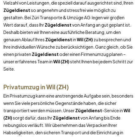
Vielzahl von Leistungen, die speziell darauf ausgerichtet sind, Ihren
Zügeldienst
so angenehm und stressfrei wie möglich zu
gestalten. Bei Züri Transporte & Umzüge AG legen wir großen
Wert darauf, dass Ihr
Zügeldienst
von Anfang an gut geplant ist.
Deshalb bieten wir Ihnen eine ausführliche Beratung, um den
genauen Ablauf Ihres
Zügeldienst
in
Wil (ZH)
zu besprechen und
Ihre individuellen Wünsche zu berücksichtigen. Ganz gleich, ob Sie
einen privaten
Zügeldienst
oder einen Firmenumzug planen –
unser erfahrenes Team in
Wil (ZH)
steht Ihnen bei jedem Schritt zur
Seite.
Privatumzug in
Wil (ZH)
Ein Privatumzug kann eine anstrengende Aufgabe sein, besonders
wenn Sie viele persönliche Gegenstände haben, die sicher
transportiert werden müssen. Unser
Zügeldienst
-Service in
Wil
(ZH)
sorgt dafür, dass Ihr
Zügeldienst
von Anfang bis Ende
reibungslos verläuft. Wir übernehmen das Verpacken Ihrer
Habseligkeiten, den sicheren Transport und die Einrichtung in