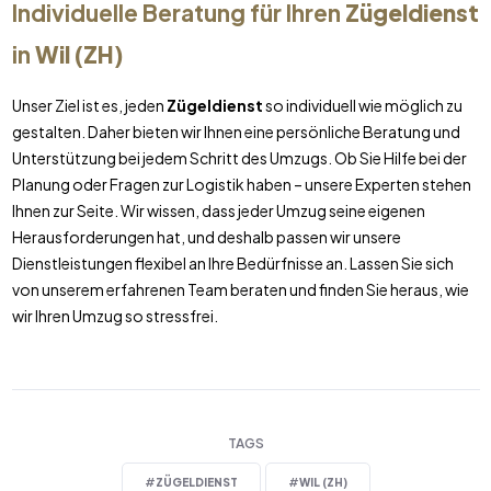
Individuelle Beratung für Ihren
Zügeldienst
in
Wil (ZH)
Unser Ziel ist es, jeden
Zügeldienst
so individuell wie möglich zu
gestalten. Daher bieten wir Ihnen eine persönliche Beratung und
Unterstützung bei jedem Schritt des Umzugs. Ob Sie Hilfe bei der
Planung oder Fragen zur Logistik haben – unsere Experten stehen
Ihnen zur Seite. Wir wissen, dass jeder Umzug seine eigenen
Herausforderungen hat, und deshalb passen wir unsere
Dienstleistungen flexibel an Ihre Bedürfnisse an. Lassen Sie sich
von unserem erfahrenen Team beraten und finden Sie heraus, wie
wir Ihren Umzug so stressfrei.
TAGS
#
ZÜGELDIENST
#
WIL (ZH)