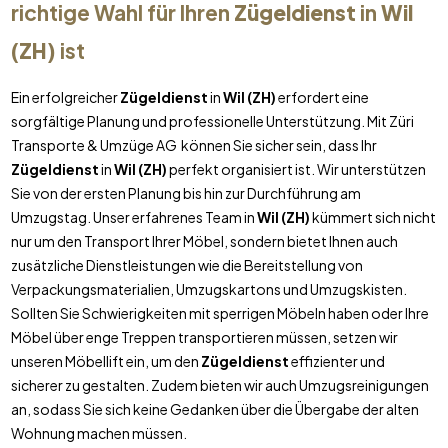
richtige Wahl für Ihren
Zügeldienst
in
Wil
(ZH)
ist
Ein erfolgreicher
Zügeldienst
in
Wil (ZH)
erfordert eine
sorgfältige Planung und professionelle Unterstützung. Mit Züri
Transporte & Umzüge AG können Sie sicher sein, dass Ihr
Zügeldienst
in
Wil (ZH)
perfekt organisiert ist. Wir unterstützen
Sie von der ersten Planung bis hin zur Durchführung am
Umzugstag. Unser erfahrenes Team in
Wil (ZH)
kümmert sich nicht
nur um den Transport Ihrer Möbel, sondern bietet Ihnen auch
zusätzliche Dienstleistungen wie die Bereitstellung von
Verpackungsmaterialien, Umzugskartons und Umzugskisten.
Sollten Sie Schwierigkeiten mit sperrigen Möbeln haben oder Ihre
Möbel über enge Treppen transportieren müssen, setzen wir
unseren Möbellift ein, um den
Zügeldienst
effizienter und
sicherer zu gestalten. Zudem bieten wir auch Umzugsreinigungen
an, sodass Sie sich keine Gedanken über die Übergabe der alten
Wohnung machen müssen.