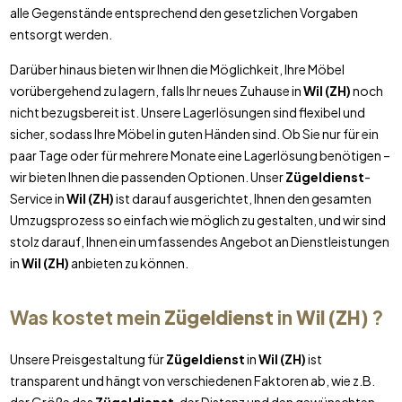
alle Gegenstände entsprechend den gesetzlichen Vorgaben
entsorgt werden.
Darüber hinaus bieten wir Ihnen die Möglichkeit, Ihre Möbel
vorübergehend zu lagern, falls Ihr neues Zuhause in
Wil (ZH)
noch
nicht bezugsbereit ist. Unsere Lagerlösungen sind flexibel und
sicher, sodass Ihre Möbel in guten Händen sind. Ob Sie nur für ein
paar Tage oder für mehrere Monate eine Lagerlösung benötigen –
wir bieten Ihnen die passenden Optionen. Unser
Zügeldienst
-
Service in
Wil (ZH)
ist darauf ausgerichtet, Ihnen den gesamten
Umzugsprozess so einfach wie möglich zu gestalten, und wir sind
stolz darauf, Ihnen ein umfassendes Angebot an Dienstleistungen
in
Wil (ZH)
anbieten zu können.
Was kostet mein
Zügeldienst
in
Wil (ZH)
?
Unsere Preisgestaltung für
Zügeldienst
in
Wil (ZH)
ist
transparent und hängt von verschiedenen Faktoren ab, wie z.B.