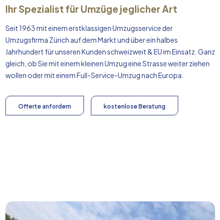
Ihr Spezialist für Umzüge jeglicher Art
Seit 1963 mit einem erstklassigen Umzugsservice der
Umzugsfirma Zürich auf dem Markt und über ein halbes
Jahrhundert für unseren Kunden schweizweit & EU im Einsatz. Ganz
gleich, ob Sie mit einem kleinen Umzug eine Strasse weiter ziehen
wollen oder mit einem Full-Service-Umzug nach
Europa
.
Offerte anfordern
kostenlose Beratung