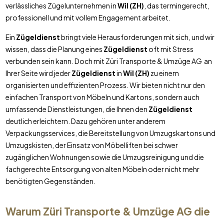
verlässliches Zügelunternehmen in
Wil (ZH)
, das termingerecht,
professionell und mit vollem Engagement arbeitet.
Ein
Zügeldienst
bringt viele Herausforderungen mit sich, und wir
wissen, dass die Planung eines
Zügeldienst
oft mit Stress
verbunden sein kann. Doch mit Züri Transporte & Umzüge AG an
Ihrer Seite wird jeder
Zügeldienst
in
Wil (ZH)
zu einem
organisierten und effizienten Prozess. Wir bieten nicht nur den
einfachen Transport von Möbeln und Kartons, sondern auch
umfassende Dienstleistungen, die Ihnen den
Zügeldienst
deutlich erleichtern. Dazu gehören unter anderem
Verpackungsservices, die Bereitstellung von Umzugskartons und
Umzugskisten, der Einsatz von Möbelliften bei schwer
zugänglichen Wohnungen sowie die Umzugsreinigung und die
fachgerechte Entsorgung von alten Möbeln oder nicht mehr
benötigten Gegenständen.
Warum Züri Transporte & Umzüge AG die