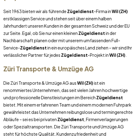
Seit 1963 bieten wir als führende
Zügeldienst
-Firma in
Wil (ZH)
erstklassigen Service und stehen seit über einem halben
Jahrhundert unseren Kunden in der gesamten Schweiz und der EU
zur Seite. Egal, ob Sie nur einen kleinen
Zügeldienst
in der
Nachbarschaft planen oder mit unserem umfassenden Full-
Service-
Zügeldienst
in ein europäisches Land ziehen – wir sind Ihr
verlässlicher Partner für jedes
Zügeldienst
-Projekt in
Wil (ZH)
.
Züri Transporte & Umzüge AG
Die Züri Transporte & Umzüge AG aus
Wil (ZH)
ist ein
renommiertes Unternehmen, das seit vielen Jahren hochwertige
und professionelle Dienstleistungen im Bereich
Zügeldienst
bietet. Mit einem erfahrenen Team und einem modernen Fuhrpark
gewährleistet das Unternehmen reibungslose und termingerechte
Abläufe – sei es bei privaten
Zügeldienst
, Firmenverlagerungen
oder Spezialtransporten. Die Züri Transporte und Umzüge AG
steht für höchste Qualität, Kundenzufriedenheit und