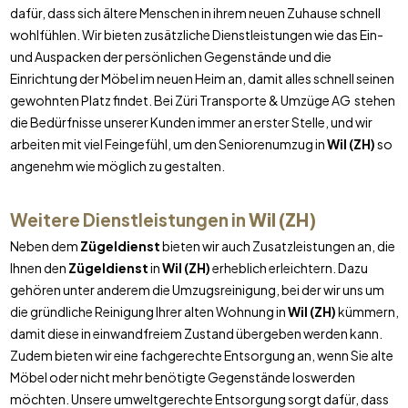
dafür, dass sich ältere Menschen in ihrem neuen Zuhause schnell
wohlfühlen. Wir bieten zusätzliche Dienstleistungen wie das Ein-
und Auspacken der persönlichen Gegenstände und die
Einrichtung der Möbel im neuen Heim an, damit alles schnell seinen
gewohnten Platz findet. Bei Züri Transporte & Umzüge AG stehen
die Bedürfnisse unserer Kunden immer an erster Stelle, und wir
arbeiten mit viel Feingefühl, um den Seniorenumzug in
Wil (ZH)
so
angenehm wie möglich zu gestalten.
Weitere Dienstleistungen in
Wil (ZH)
Neben dem
Zügeldienst
bieten wir auch Zusatzleistungen an, die
Ihnen den
Zügeldienst
in
Wil (ZH)
erheblich erleichtern. Dazu
gehören unter anderem die Umzugsreinigung, bei der wir uns um
die gründliche Reinigung Ihrer alten Wohnung in
Wil (ZH)
kümmern,
damit diese in einwandfreiem Zustand übergeben werden kann.
Zudem bieten wir eine fachgerechte Entsorgung an, wenn Sie alte
Möbel oder nicht mehr benötigte Gegenstände loswerden
möchten. Unsere umweltgerechte Entsorgung sorgt dafür, dass