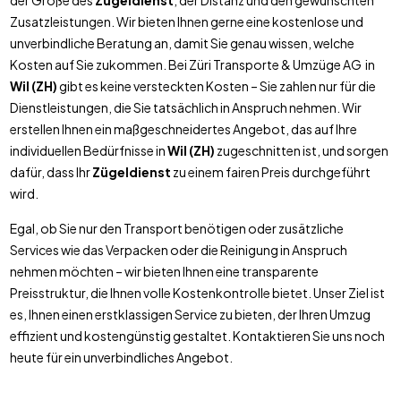
der Größe des
Zügeldienst
, der Distanz und den gewünschten
Zusatzleistungen. Wir bieten Ihnen gerne eine kostenlose und
unverbindliche Beratung an, damit Sie genau wissen, welche
Kosten auf Sie zukommen. Bei Züri Transporte & Umzüge AG in
Wil (ZH)
gibt es keine versteckten Kosten – Sie zahlen nur für die
Dienstleistungen, die Sie tatsächlich in Anspruch nehmen. Wir
erstellen Ihnen ein maßgeschneidertes Angebot, das auf Ihre
individuellen Bedürfnisse in
Wil (ZH)
zugeschnitten ist, und sorgen
dafür, dass Ihr
Zügeldienst
zu einem fairen Preis durchgeführt
wird.
Egal, ob Sie nur den Transport benötigen oder zusätzliche
Services wie das Verpacken oder die Reinigung in Anspruch
nehmen möchten – wir bieten Ihnen eine transparente
Preisstruktur, die Ihnen volle Kostenkontrolle bietet. Unser Ziel ist
es, Ihnen einen erstklassigen Service zu bieten, der Ihren Umzug
effizient und kostengünstig gestaltet. Kontaktieren Sie uns noch
heute für ein unverbindliches Angebot.