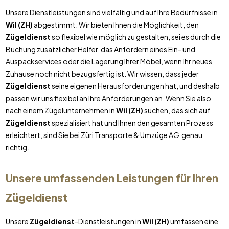
Unsere Dienstleistungen sind vielfältig und auf Ihre Bedürfnisse in
Wil (ZH)
abgestimmt. Wir bieten Ihnen die Möglichkeit, den
Zügeldienst
so flexibel wie möglich zu gestalten, sei es durch die
Buchung zusätzlicher Helfer, das Anfordern eines Ein- und
Auspackservices oder die Lagerung Ihrer Möbel, wenn Ihr neues
Zuhause noch nicht bezugsfertig ist. Wir wissen, dass jeder
Zügeldienst
seine eigenen Herausforderungen hat, und deshalb
passen wir uns flexibel an Ihre Anforderungen an. Wenn Sie also
nach einem Zügelunternehmen in
Wil (ZH)
suchen, das sich auf
Zügeldienst
spezialisiert hat und Ihnen den gesamten Prozess
erleichtert, sind Sie bei Züri Transporte & Umzüge AG genau
richtig.
Unsere umfassenden Leistungen für Ihren
Zügeldienst
Unsere
Zügeldienst
-Dienstleistungen in
Wil (ZH)
umfassen eine