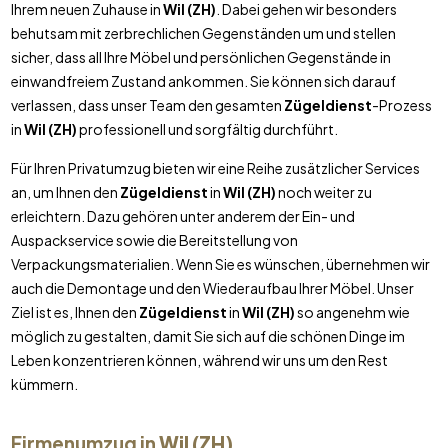
Ihrem neuen Zuhause in
Wil (ZH)
. Dabei gehen wir besonders
behutsam mit zerbrechlichen Gegenständen um und stellen
sicher, dass all Ihre Möbel und persönlichen Gegenstände in
einwandfreiem Zustand ankommen. Sie können sich darauf
verlassen, dass unser Team den gesamten
Zügeldienst
-Prozess
in
Wil (ZH)
professionell und sorgfältig durchführt.
Für Ihren Privatumzug bieten wir eine Reihe zusätzlicher Services
an, um Ihnen den
Zügeldienst
in
Wil (ZH)
noch weiter zu
erleichtern. Dazu gehören unter anderem der Ein- und
Auspackservice sowie die Bereitstellung von
Verpackungsmaterialien. Wenn Sie es wünschen, übernehmen wir
auch die Demontage und den Wiederaufbau Ihrer Möbel. Unser
Ziel ist es, Ihnen den
Zügeldienst
in
Wil (ZH)
so angenehm wie
möglich zu gestalten, damit Sie sich auf die schönen Dinge im
Leben konzentrieren können, während wir uns um den Rest
kümmern.
Firmenumzug in
Wil (ZH)