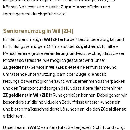
können Sie sicher sein, dass Ihr
Zügeldienst
effizient und
termingerecht durchgeführt wird.
Seniorenumzug in
Wil (ZH)
Ein Seniorenumzug in
Wil (ZH)
erfordert besondere Sorgfalt und
Einfühlungsvermögen. Oftmals ist der
Zügeldienst
für ältere
Menschen eine große Veränderung, und es ist wichtig, dass dieser
Prozess so stressfrei wie möglich gestaltet wird. Unser
Zügeldienst
-Service in
Wil (ZH)
bietet eine einfühlsame und
umfassende Unterstützung, damit der
Zügeldienst
so
reibungslos wie möglich verläuft. Wir übernehmen das Verpacken
und den Transport und sorgen dafür, dass ältere Menschen ihren
Zügeldienst
in
Wil (ZH)
in Ruhe genießen können. Dabei gehen wir
besonders auf die individuellen Bedürfnisse unserer Kunden ein
und bieten maßgeschneiderte Lösungen an, die den
Zügeldienst
erleichtern.
Unser Team in
Wil (ZH)
unterstützt Sie bei jedem Schritt und sorgt