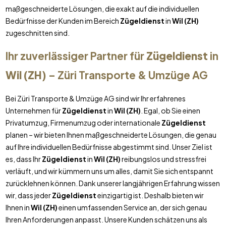
maßgeschneiderte Lösungen, die exakt auf die individuellen
Bedürfnisse der Kunden im Bereich
Zügeldienst
in
Wil (ZH)
zugeschnitten sind.
Ihr zuverlässiger Partner für
Zügeldienst
in
Wil (ZH)
– Züri Transporte & Umzüge AG
Bei Züri Transporte & Umzüge AG sind wir Ihr erfahrenes
Unternehmen für
Zügeldienst
in
Wil (ZH)
. Egal, ob Sie einen
Privatumzug, Firmenumzug oder internationale
Zügeldienst
planen – wir bieten Ihnen maßgeschneiderte Lösungen, die genau
auf Ihre individuellen Bedürfnisse abgestimmt sind. Unser Ziel ist
es, dass Ihr
Zügeldienst
in
Wil (ZH)
reibungslos und stressfrei
verläuft, und wir kümmern uns um alles, damit Sie sich entspannt
zurücklehnen können. Dank unserer langjährigen Erfahrung wissen
wir, dass jeder
Zügeldienst
einzigartig ist. Deshalb bieten wir
Ihnen in
Wil (ZH)
einen umfassenden Service an, der sich genau
Ihren Anforderungen anpasst. Unsere Kunden schätzen uns als