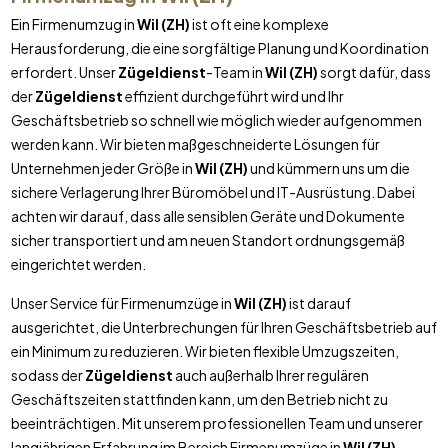
Ein Firmenumzug in
Wil (ZH)
ist oft eine komplexe
Herausforderung, die eine sorgfältige Planung und Koordination
erfordert. Unser
Zügeldienst
-Team in
Wil (ZH)
sorgt dafür, dass
der
Zügeldienst
effizient durchgeführt wird und Ihr
Geschäftsbetrieb so schnell wie möglich wieder aufgenommen
werden kann. Wir bieten maßgeschneiderte Lösungen für
Unternehmen jeder Größe in
Wil (ZH)
und kümmern uns um die
sichere Verlagerung Ihrer Büromöbel und IT-Ausrüstung. Dabei
achten wir darauf, dass alle sensiblen Geräte und Dokumente
sicher transportiert und am neuen Standort ordnungsgemäß
eingerichtet werden.
Unser Service für Firmenumzüge in
Wil (ZH)
ist darauf
ausgerichtet, die Unterbrechungen für Ihren Geschäftsbetrieb auf
ein Minimum zu reduzieren. Wir bieten flexible Umzugszeiten,
sodass der
Zügeldienst
auch außerhalb Ihrer regulären
Geschäftszeiten stattfinden kann, um den Betrieb nicht zu
beeinträchtigen. Mit unserem professionellen Team und unserer
langjährigen Erfahrung im Bereich Firmenumzüge in
Wil (ZH)