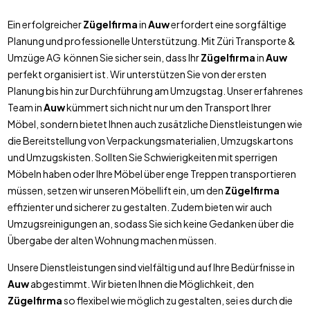
Ein erfolgreicher
Zügelfirma
in
Auw
erfordert eine sorgfältige
Planung und professionelle Unterstützung. Mit Züri Transporte &
Umzüge AG können Sie sicher sein, dass Ihr
Zügelfirma
in
Auw
perfekt organisiert ist. Wir unterstützen Sie von der ersten
Planung bis hin zur Durchführung am Umzugstag. Unser erfahrenes
Team in
Auw
kümmert sich nicht nur um den Transport Ihrer
Möbel, sondern bietet Ihnen auch zusätzliche Dienstleistungen wie
die Bereitstellung von Verpackungsmaterialien, Umzugskartons
und Umzugskisten. Sollten Sie Schwierigkeiten mit sperrigen
Möbeln haben oder Ihre Möbel über enge Treppen transportieren
müssen, setzen wir unseren Möbellift ein, um den
Zügelfirma
effizienter und sicherer zu gestalten. Zudem bieten wir auch
Umzugsreinigungen an, sodass Sie sich keine Gedanken über die
Übergabe der alten Wohnung machen müssen.
Unsere Dienstleistungen sind vielfältig und auf Ihre Bedürfnisse in
Auw
abgestimmt. Wir bieten Ihnen die Möglichkeit, den
Zügelfirma
so flexibel wie möglich zu gestalten, sei es durch die