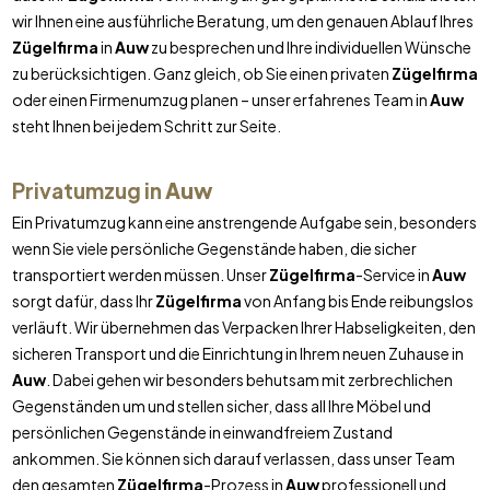
wir Ihnen eine ausführliche Beratung, um den genauen Ablauf Ihres
Zügelfirma
in
Auw
zu besprechen und Ihre individuellen Wünsche
zu berücksichtigen. Ganz gleich, ob Sie einen privaten
Zügelfirma
oder einen Firmenumzug planen – unser erfahrenes Team in
Auw
steht Ihnen bei jedem Schritt zur Seite.
Privatumzug in
Auw
Ein Privatumzug kann eine anstrengende Aufgabe sein, besonders
wenn Sie viele persönliche Gegenstände haben, die sicher
transportiert werden müssen. Unser
Zügelfirma
-Service in
Auw
sorgt dafür, dass Ihr
Zügelfirma
von Anfang bis Ende reibungslos
verläuft. Wir übernehmen das Verpacken Ihrer Habseligkeiten, den
sicheren Transport und die Einrichtung in Ihrem neuen Zuhause in
Auw
. Dabei gehen wir besonders behutsam mit zerbrechlichen
Gegenständen um und stellen sicher, dass all Ihre Möbel und
persönlichen Gegenstände in einwandfreiem Zustand
ankommen. Sie können sich darauf verlassen, dass unser Team
den gesamten
Zügelfirma
-Prozess in
Auw
professionell und