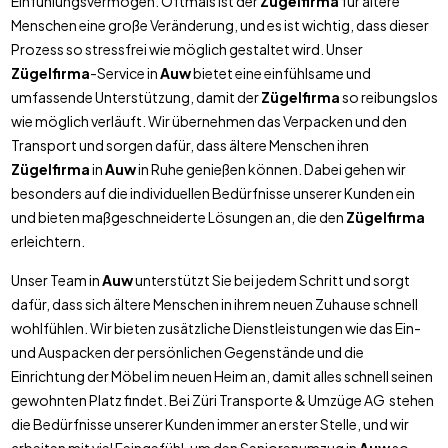
Einfühlungsvermögen. Oftmals ist der
Zügelfirma
für ältere
Menschen eine große Veränderung, und es ist wichtig, dass dieser
Prozess so stressfrei wie möglich gestaltet wird. Unser
Zügelfirma
-Service in
Auw
bietet eine einfühlsame und
umfassende Unterstützung, damit der
Zügelfirma
so reibungslos
wie möglich verläuft. Wir übernehmen das Verpacken und den
Transport und sorgen dafür, dass ältere Menschen ihren
Zügelfirma
in
Auw
in Ruhe genießen können. Dabei gehen wir
besonders auf die individuellen Bedürfnisse unserer Kunden ein
und bieten maßgeschneiderte Lösungen an, die den
Zügelfirma
erleichtern.
Unser Team in
Auw
unterstützt Sie bei jedem Schritt und sorgt
dafür, dass sich ältere Menschen in ihrem neuen Zuhause schnell
wohlfühlen. Wir bieten zusätzliche Dienstleistungen wie das Ein-
und Auspacken der persönlichen Gegenstände und die
Einrichtung der Möbel im neuen Heim an, damit alles schnell seinen
gewohnten Platz findet. Bei Züri Transporte & Umzüge AG stehen
die Bedürfnisse unserer Kunden immer an erster Stelle, und wir