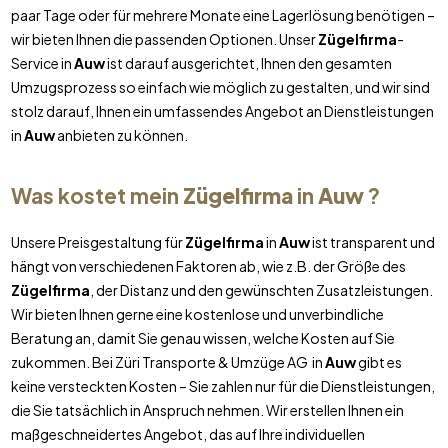
paar Tage oder für mehrere Monate eine Lagerlösung benötigen –
wir bieten Ihnen die passenden Optionen. Unser
Zügelfirma
-
Service in
Auw
ist darauf ausgerichtet, Ihnen den gesamten
Umzugsprozess so einfach wie möglich zu gestalten, und wir sind
stolz darauf, Ihnen ein umfassendes Angebot an Dienstleistungen
in
Auw
anbieten zu können.
Was kostet mein
Zügelfirma
in
Auw
?
Unsere Preisgestaltung für
Zügelfirma
in
Auw
ist transparent und
hängt von verschiedenen Faktoren ab, wie z.B. der Größe des
Zügelfirma
, der Distanz und den gewünschten Zusatzleistungen.
Wir bieten Ihnen gerne eine kostenlose und unverbindliche
Beratung an, damit Sie genau wissen, welche Kosten auf Sie
zukommen. Bei Züri Transporte & Umzüge AG in
Auw
gibt es
keine versteckten Kosten – Sie zahlen nur für die Dienstleistungen,
die Sie tatsächlich in Anspruch nehmen. Wir erstellen Ihnen ein
maßgeschneidertes Angebot, das auf Ihre individuellen