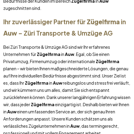
Bedürfnisse der Kunden im Bereich
Zügelfirma
in
Auw
zugeschnitten sind.
Ihr zuverlässiger Partner für
Zügelfirma
in
Auw
– Züri Transporte & Umzüge AG
Bei Züri Transporte & Umzüge AG sind wir Ihr erfahrenes
Unternehmen für
Zügelfirma
in
Auw
. Egal, ob Sie einen
Privatumzug, Firmenumzug oder internationale
Zügelfirma
planen – wir bieten Ihnen maßgeschneiderte Lösungen, die genau
auf Ihre individuellen Bedürfnisse abgestimmt sind. Unser Ziel ist
es, dass Ihr
Zügelfirma
in
Auw
reibungslos und stressfrei verläuft,
und wir kümmern uns um alles, damit Sie sich entspannt
zurücklehnen können. Dank unserer langjährigen Erfahrung wissen
wir, dass jeder
Zügelfirma
einzigartig ist. Deshalb bieten wir Ihnen
in
Auw
einen umfassenden Service an, der sich genau Ihren
Anforderungen anpasst. Unsere Kunden schätzen uns als
verlässliches Zügelunternehmen in
Auw
, das termingerecht,
professionell und mit vollem Engagement arbeitet.