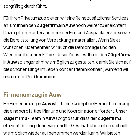
sorgfältig durchführt.
Für Ihren Privatumzug bieten wir eine Reihe zusätzlicher Services
an, um Ihnen den
Zügelfirma
in
Auw
noch weiter zu erleichtern.
Dazu gehören unter anderem der Ein- und Auspackservice sowie
die Bereitstellung von Verpackungsmaterialien. Wenn Sie es
wünschen, übernehmen wir auch die Demontage und den
Wiederaufbau Ihrer Möbel. Unser Ziel ist es, Ihnen den
Zügelfirma
in
Auw
so angenehm wie möglich zu gestalten, damit Sie sich auf
die schönen Dinge im Leben konzentrieren können, während wir
uns um den Rest kümmern.
Firmenumzug in
Auw
Ein Firmenumzug in
Auw
ist oft eine komplexe Herausforderung,
die eine sorgfältige Planung und Koordination erfordert. Unser
Zügelfirma
-Team in
Auw
sorgt dafür, dass der
Zügelfirma
effizient durchgeführt wird und Ihr Geschäftsbetrieb so schnell
wie möglich wieder aufgenommen werden kann. Wir bieten