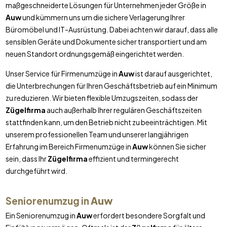
maßgeschneiderte Lösungen für Unternehmen jeder Größe in
Auw
und kümmern uns um die sichere Verlagerung Ihrer
Büromöbel und IT-Ausrüstung. Dabei achten wir darauf, dass alle
sensiblen Geräte und Dokumente sicher transportiert und am
neuen Standort ordnungsgemäß eingerichtet werden.
Unser Service für Firmenumzüge in
Auw
ist darauf ausgerichtet,
die Unterbrechungen für Ihren Geschäftsbetrieb auf ein Minimum
zu reduzieren. Wir bieten flexible Umzugszeiten, sodass der
Zügelfirma
auch außerhalb Ihrer regulären Geschäftszeiten
stattfinden kann, um den Betrieb nicht zu beeinträchtigen. Mit
unserem professionellen Team und unserer langjährigen
Erfahrung im Bereich Firmenumzüge in
Auw
können Sie sicher
sein, dass Ihr
Zügelfirma
effizient und termingerecht
durchgeführt wird.
Seniorenumzug in
Auw
Ein Seniorenumzug in
Auw
erfordert besondere Sorgfalt und