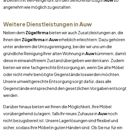
arbeiten mit viel Feingefühl, um den Seniorenumzug in
Auw
so
angenehm wie möglich zu gestalten.
Weitere Dienstleistungen in
Auw
Neben dem
Zügelfirma
bieten wir auch Zusatzleistungen an, die
Ihnen den
Zügelfirma
in
Auw
erheblich erleichtern. Dazu gehören
unter anderem die Umzugsreinigung, bei der wir uns um die
gründliche Reinigung Ihrer alten Wohnung in
Auw
kümmern, damit
diese in einwandfreiem Zustand übergeben werden kann. Zudem
bieten wir eine fachgerechte Entsorgung an, wenn Sie alte Möbel
oder nicht mehr benötigte Gegenstände loswerden möchten.
Unsere umweltgerechte Entsorgung sorgt dafür, dass alle
Gegenstände entsprechend den gesetzlichen Vorgaben entsorgt
werden.
Darüber hinaus bieten wir Ihnen die Möglichkeit, Ihre Möbel
vorübergehend zu lagern, falls Ihr neues Zuhause in
Auw
noch
nicht bezugsbereit ist. Unsere Lagerlösungen sind flexibel und
sicher, sodass Ihre Möbel in guten Händen sind. Ob Sie nur für ein