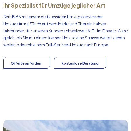
Ihr Spezialist für Umzüge jeglicher Art
Seit 1963 mit einem erstklassigen Umzugsservice der
Umzugsfirma Zürich auf dem Markt und über ein halbes
Jahrhundert für unseren Kunden schweizweit & EU im Einsatz. Ganz
gleich, ob Sie mit einem kleinen Umzug eine Strasse weiter ziehen
wollen oder mit einem Full-Service-Umzug nach
Europa
.
Offerte anfordern
kostenlose Beratung