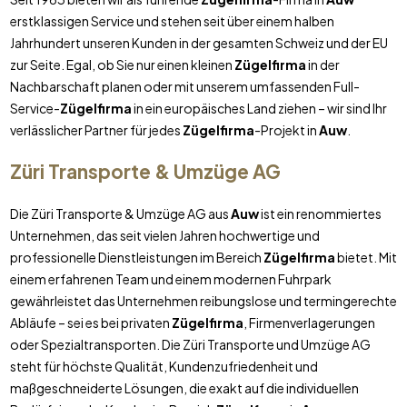
erstklassigen Service und stehen seit über einem halben
Jahrhundert unseren Kunden in der gesamten Schweiz und der EU
zur Seite. Egal, ob Sie nur einen kleinen
Zügelfirma
in der
Nachbarschaft planen oder mit unserem umfassenden Full-
Service-
Zügelfirma
in ein europäisches Land ziehen – wir sind Ihr
verlässlicher Partner für jedes
Zügelfirma
-Projekt in
Auw
.
Züri Transporte & Umzüge AG
Die Züri Transporte & Umzüge AG aus
Auw
ist ein renommiertes
Unternehmen, das seit vielen Jahren hochwertige und
professionelle Dienstleistungen im Bereich
Zügelfirma
bietet. Mit
einem erfahrenen Team und einem modernen Fuhrpark
gewährleistet das Unternehmen reibungslose und termingerechte
Abläufe – sei es bei privaten
Zügelfirma
, Firmenverlagerungen
oder Spezialtransporten. Die Züri Transporte und Umzüge AG
steht für höchste Qualität, Kundenzufriedenheit und
maßgeschneiderte Lösungen, die exakt auf die individuellen