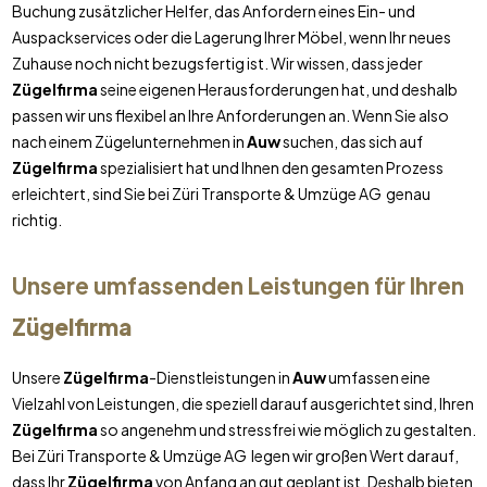
Buchung zusätzlicher Helfer, das Anfordern eines Ein- und
Auspackservices oder die Lagerung Ihrer Möbel, wenn Ihr neues
Zuhause noch nicht bezugsfertig ist. Wir wissen, dass jeder
Zügelfirma
seine eigenen Herausforderungen hat, und deshalb
passen wir uns flexibel an Ihre Anforderungen an. Wenn Sie also
nach einem Zügelunternehmen in
Auw
suchen, das sich auf
Zügelfirma
spezialisiert hat und Ihnen den gesamten Prozess
erleichtert, sind Sie bei Züri Transporte & Umzüge AG genau
richtig.
Unsere umfassenden Leistungen für Ihren
Zügelfirma
Unsere
Zügelfirma
-Dienstleistungen in
Auw
umfassen eine
Vielzahl von Leistungen, die speziell darauf ausgerichtet sind, Ihren
Zügelfirma
so angenehm und stressfrei wie möglich zu gestalten.
Bei Züri Transporte & Umzüge AG legen wir großen Wert darauf,
dass Ihr
Zügelfirma
von Anfang an gut geplant ist. Deshalb bieten