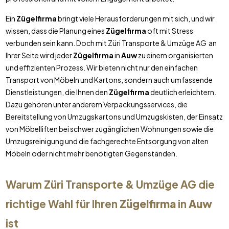
Ein
Zügelfirma
bringt viele Herausforderungen mit sich, und wir
wissen, dass die Planung eines
Zügelfirma
oft mit Stress
verbunden sein kann. Doch mit Züri Transporte & Umzüge AG an
Ihrer Seite wird jeder
Zügelfirma
in
Auw
zu einem organisierten
und effizienten Prozess. Wir bieten nicht nur den einfachen
Transport von Möbeln und Kartons, sondern auch umfassende
Dienstleistungen, die Ihnen den
Zügelfirma
deutlich erleichtern.
Dazu gehören unter anderem Verpackungsservices, die
Bereitstellung von Umzugskartons und Umzugskisten, der Einsatz
von Möbelliften bei schwer zugänglichen Wohnungen sowie die
Umzugsreinigung und die fachgerechte Entsorgung von alten
Möbeln oder nicht mehr benötigten Gegenständen.
Warum Züri Transporte & Umzüge AG die
richtige Wahl für Ihren
Zügelfirma
in
Auw
ist