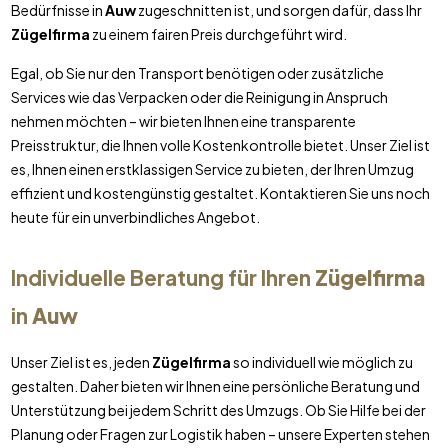
Bedürfnisse in
Auw
zugeschnitten ist, und sorgen dafür, dass Ihr
Zügelfirma
zu einem fairen Preis durchgeführt wird.
Egal, ob Sie nur den Transport benötigen oder zusätzliche
Services wie das Verpacken oder die Reinigung in Anspruch
nehmen möchten – wir bieten Ihnen eine transparente
Preisstruktur, die Ihnen volle Kostenkontrolle bietet. Unser Ziel ist
es, Ihnen einen erstklassigen Service zu bieten, der Ihren Umzug
effizient und kostengünstig gestaltet. Kontaktieren Sie uns noch
heute für ein unverbindliches Angebot.
Individuelle Beratung für Ihren
Zügelfirma
in
Auw
Unser Ziel ist es, jeden
Zügelfirma
so individuell wie möglich zu
gestalten. Daher bieten wir Ihnen eine persönliche Beratung und
Unterstützung bei jedem Schritt des Umzugs. Ob Sie Hilfe bei der
Planung oder Fragen zur Logistik haben – unsere Experten stehen