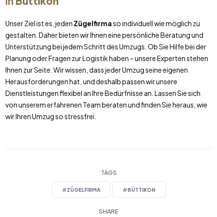
in
Büttikon
Unser Ziel ist es, jeden
Zügelfirma
so individuell wie möglich zu
gestalten. Daher bieten wir Ihnen eine persönliche Beratung und
Unterstützung bei jedem Schritt des Umzugs. Ob Sie Hilfe bei der
Planung oder Fragen zur Logistik haben – unsere Experten stehen
Ihnen zur Seite. Wir wissen, dass jeder Umzug seine eigenen
Herausforderungen hat, und deshalb passen wir unsere
Dienstleistungen flexibel an Ihre Bedürfnisse an. Lassen Sie sich
von unserem erfahrenen Team beraten und finden Sie heraus, wie
wir Ihren Umzug so stressfrei.
TAGS
#
ZÜGELFIRMA
#
BÜTTIKON
SHARE