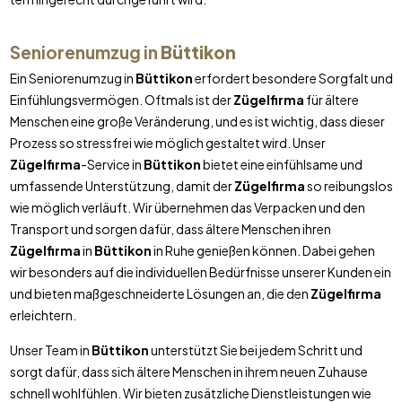
Seniorenumzug in
Büttikon
Ein Seniorenumzug in
Büttikon
erfordert besondere Sorgfalt und
Einfühlungsvermögen. Oftmals ist der
Zügelfirma
für ältere
Menschen eine große Veränderung, und es ist wichtig, dass dieser
Prozess so stressfrei wie möglich gestaltet wird. Unser
Zügelfirma
-Service in
Büttikon
bietet eine einfühlsame und
umfassende Unterstützung, damit der
Zügelfirma
so reibungslos
wie möglich verläuft. Wir übernehmen das Verpacken und den
Transport und sorgen dafür, dass ältere Menschen ihren
Zügelfirma
in
Büttikon
in Ruhe genießen können. Dabei gehen
wir besonders auf die individuellen Bedürfnisse unserer Kunden ein
und bieten maßgeschneiderte Lösungen an, die den
Zügelfirma
erleichtern.
Unser Team in
Büttikon
unterstützt Sie bei jedem Schritt und
sorgt dafür, dass sich ältere Menschen in ihrem neuen Zuhause
schnell wohlfühlen. Wir bieten zusätzliche Dienstleistungen wie