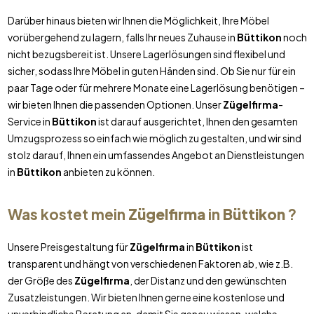
Darüber hinaus bieten wir Ihnen die Möglichkeit, Ihre Möbel
vorübergehend zu lagern, falls Ihr neues Zuhause in
Büttikon
noch
nicht bezugsbereit ist. Unsere Lagerlösungen sind flexibel und
sicher, sodass Ihre Möbel in guten Händen sind. Ob Sie nur für ein
paar Tage oder für mehrere Monate eine Lagerlösung benötigen –
wir bieten Ihnen die passenden Optionen. Unser
Zügelfirma
-
Service in
Büttikon
ist darauf ausgerichtet, Ihnen den gesamten
Umzugsprozess so einfach wie möglich zu gestalten, und wir sind
stolz darauf, Ihnen ein umfassendes Angebot an Dienstleistungen
in
Büttikon
anbieten zu können.
Was kostet mein
Zügelfirma
in
Büttikon
?
Unsere Preisgestaltung für
Zügelfirma
in
Büttikon
ist
transparent und hängt von verschiedenen Faktoren ab, wie z.B.
der Größe des
Zügelfirma
, der Distanz und den gewünschten
Zusatzleistungen. Wir bieten Ihnen gerne eine kostenlose und