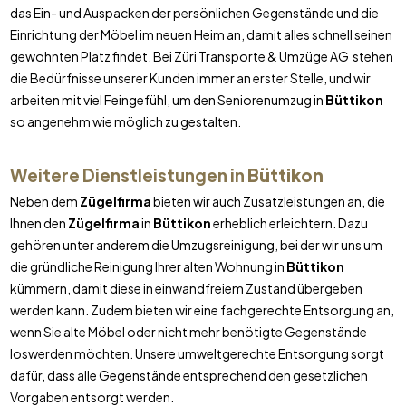
das Ein- und Auspacken der persönlichen Gegenstände und die
Einrichtung der Möbel im neuen Heim an, damit alles schnell seinen
gewohnten Platz findet. Bei Züri Transporte & Umzüge AG stehen
die Bedürfnisse unserer Kunden immer an erster Stelle, und wir
arbeiten mit viel Feingefühl, um den Seniorenumzug in
Büttikon
so angenehm wie möglich zu gestalten.
Weitere Dienstleistungen in
Büttikon
Neben dem
Zügelfirma
bieten wir auch Zusatzleistungen an, die
Ihnen den
Zügelfirma
in
Büttikon
erheblich erleichtern. Dazu
gehören unter anderem die Umzugsreinigung, bei der wir uns um
die gründliche Reinigung Ihrer alten Wohnung in
Büttikon
kümmern, damit diese in einwandfreiem Zustand übergeben
werden kann. Zudem bieten wir eine fachgerechte Entsorgung an,
wenn Sie alte Möbel oder nicht mehr benötigte Gegenstände
loswerden möchten. Unsere umweltgerechte Entsorgung sorgt
dafür, dass alle Gegenstände entsprechend den gesetzlichen
Vorgaben entsorgt werden.