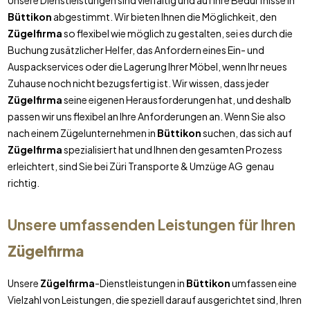
Unsere Dienstleistungen sind vielfältig und auf Ihre Bedürfnisse in
Büttikon
abgestimmt. Wir bieten Ihnen die Möglichkeit, den
Zügelfirma
so flexibel wie möglich zu gestalten, sei es durch die
Buchung zusätzlicher Helfer, das Anfordern eines Ein- und
Auspackservices oder die Lagerung Ihrer Möbel, wenn Ihr neues
Zuhause noch nicht bezugsfertig ist. Wir wissen, dass jeder
Zügelfirma
seine eigenen Herausforderungen hat, und deshalb
passen wir uns flexibel an Ihre Anforderungen an. Wenn Sie also
nach einem Zügelunternehmen in
Büttikon
suchen, das sich auf
Zügelfirma
spezialisiert hat und Ihnen den gesamten Prozess
erleichtert, sind Sie bei Züri Transporte & Umzüge AG genau
richtig.
Unsere umfassenden Leistungen für Ihren
Zügelfirma
Unsere
Zügelfirma
-Dienstleistungen in
Büttikon
umfassen eine
Vielzahl von Leistungen, die speziell darauf ausgerichtet sind, Ihren