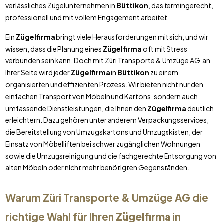
verlässliches Zügelunternehmen in
Büttikon
, das termingerecht,
professionell und mit vollem Engagement arbeitet.
Ein
Zügelfirma
bringt viele Herausforderungen mit sich, und wir
wissen, dass die Planung eines
Zügelfirma
oft mit Stress
verbunden sein kann. Doch mit Züri Transporte & Umzüge AG an
Ihrer Seite wird jeder
Zügelfirma
in
Büttikon
zu einem
organisierten und effizienten Prozess. Wir bieten nicht nur den
einfachen Transport von Möbeln und Kartons, sondern auch
umfassende Dienstleistungen, die Ihnen den
Zügelfirma
deutlich
erleichtern. Dazu gehören unter anderem Verpackungsservices,
die Bereitstellung von Umzugskartons und Umzugskisten, der
Einsatz von Möbelliften bei schwer zugänglichen Wohnungen
sowie die Umzugsreinigung und die fachgerechte Entsorgung von
alten Möbeln oder nicht mehr benötigten Gegenständen.
Warum Züri Transporte & Umzüge AG die
richtige Wahl für Ihren
Zügelfirma
in