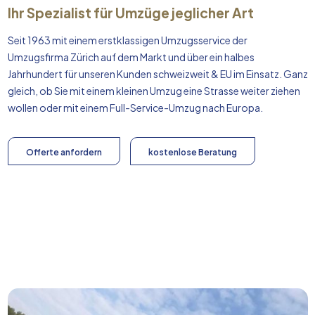
Ihr Spezialist für Umzüge jeglicher Art
Seit 1963 mit einem erstklassigen Umzugsservice der
Umzugsfirma Zürich auf dem Markt und über ein halbes
Jahrhundert für unseren Kunden schweizweit & EU im Einsatz. Ganz
gleich, ob Sie mit einem kleinen Umzug eine Strasse weiter ziehen
wollen oder mit einem Full-Service-Umzug nach
Europa
.
Offerte anfordern
kostenlose Beratung