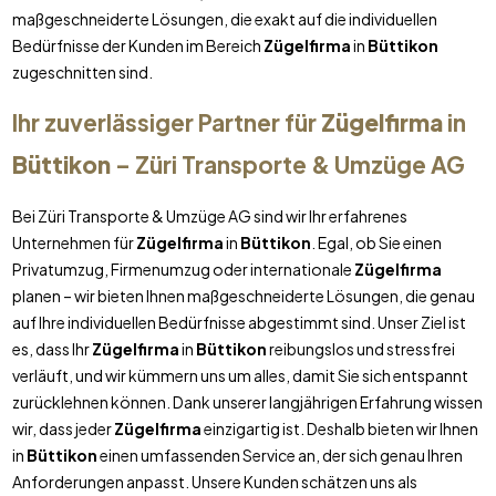
maßgeschneiderte Lösungen, die exakt auf die individuellen
Bedürfnisse der Kunden im Bereich
Zügelfirma
in
Büttikon
zugeschnitten sind.
Ihr zuverlässiger Partner für
Zügelfirma
in
Büttikon
– Züri Transporte & Umzüge AG
Bei Züri Transporte & Umzüge AG sind wir Ihr erfahrenes
Unternehmen für
Zügelfirma
in
Büttikon
. Egal, ob Sie einen
Privatumzug, Firmenumzug oder internationale
Zügelfirma
planen – wir bieten Ihnen maßgeschneiderte Lösungen, die genau
auf Ihre individuellen Bedürfnisse abgestimmt sind. Unser Ziel ist
es, dass Ihr
Zügelfirma
in
Büttikon
reibungslos und stressfrei
verläuft, und wir kümmern uns um alles, damit Sie sich entspannt
zurücklehnen können. Dank unserer langjährigen Erfahrung wissen
wir, dass jeder
Zügelfirma
einzigartig ist. Deshalb bieten wir Ihnen
in
Büttikon
einen umfassenden Service an, der sich genau Ihren
Anforderungen anpasst. Unsere Kunden schätzen uns als