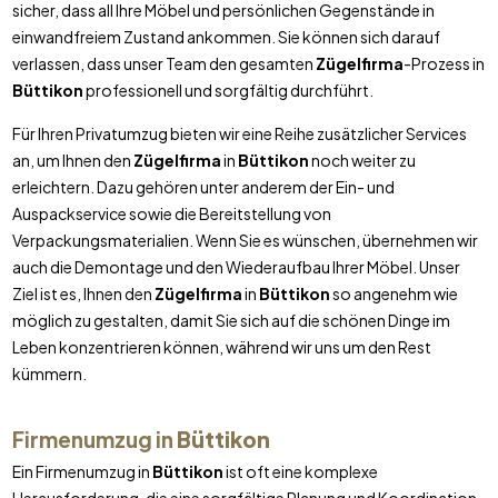
sicher, dass all Ihre Möbel und persönlichen Gegenstände in
einwandfreiem Zustand ankommen. Sie können sich darauf
verlassen, dass unser Team den gesamten
Zügelfirma
-Prozess in
Büttikon
professionell und sorgfältig durchführt.
Für Ihren Privatumzug bieten wir eine Reihe zusätzlicher Services
an, um Ihnen den
Zügelfirma
in
Büttikon
noch weiter zu
erleichtern. Dazu gehören unter anderem der Ein- und
Auspackservice sowie die Bereitstellung von
Verpackungsmaterialien. Wenn Sie es wünschen, übernehmen wir
auch die Demontage und den Wiederaufbau Ihrer Möbel. Unser
Ziel ist es, Ihnen den
Zügelfirma
in
Büttikon
so angenehm wie
möglich zu gestalten, damit Sie sich auf die schönen Dinge im
Leben konzentrieren können, während wir uns um den Rest
kümmern.
Firmenumzug in
Büttikon
Ein Firmenumzug in
Büttikon
ist oft eine komplexe