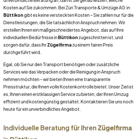
unverbindliche Beratung an, damit Sie genau wissen, welche
Kosten auf Sie zukommen. Bei Züri Transporte & Umzüge AG in
Büttikon
gibt es keine versteckten Kosten – Sie zahlen nur für die
Dienstleistungen, die Sie tatsächlich in Anspruch nehmen. Wir
erstellen Ihnen ein maßgeschneidertes Angebot, das auf Ihre
individuellen Bedürfnisse in
Büttikon
zugeschnitten ist, und
sorgen dafür, dass Ihr
Zügelfirma
zu einem fairen Preis
durchgeführt wird.
Egal, ob Sie nur den Transport benötigen oder zusätzliche
Services wie das Verpacken oder die Reinigung in Anspruch
nehmen möchten – wir bieten Ihnen eine transparente
Preisstruktur, die Ihnen volle Kostenkontrolle bietet. Unser Ziel ist
es, Ihnen einen erstklassigen Service zu bieten, der Ihren Umzug
effizient und kostengünstig gestaltet. Kontaktieren Sie uns noch
heute für ein unverbindliches Angebot.
Individuelle Beratung für Ihren
Zügelfirma