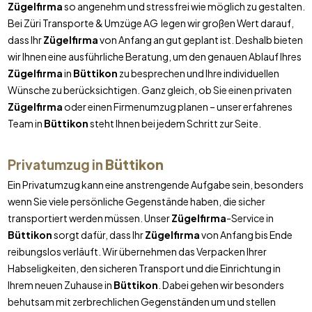
Zügelfirma
so angenehm und stressfrei wie möglich zu gestalten.
Bei Züri Transporte & Umzüge AG legen wir großen Wert darauf,
dass Ihr
Zügelfirma
von Anfang an gut geplant ist. Deshalb bieten
wir Ihnen eine ausführliche Beratung, um den genauen Ablauf Ihres
Zügelfirma
in
Büttikon
zu besprechen und Ihre individuellen
Wünsche zu berücksichtigen. Ganz gleich, ob Sie einen privaten
Zügelfirma
oder einen Firmenumzug planen – unser erfahrenes
Team in
Büttikon
steht Ihnen bei jedem Schritt zur Seite.
Privatumzug in
Büttikon
Ein Privatumzug kann eine anstrengende Aufgabe sein, besonders
wenn Sie viele persönliche Gegenstände haben, die sicher
transportiert werden müssen. Unser
Zügelfirma
-Service in
Büttikon
sorgt dafür, dass Ihr
Zügelfirma
von Anfang bis Ende
reibungslos verläuft. Wir übernehmen das Verpacken Ihrer
Habseligkeiten, den sicheren Transport und die Einrichtung in
Ihrem neuen Zuhause in
Büttikon
. Dabei gehen wir besonders
behutsam mit zerbrechlichen Gegenständen um und stellen