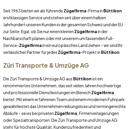
Seit 1963 bieten wir als führende
Zügelfirma
-Firma in
Büttikon
erstklassigen Service und stehen seit über einem halben
Jahrhundert unseren Kunden in der gesamten Schweiz und der EU
zur Seite. Egal, ob Sie nur einen kleinen
Zügelfirma
in der
Nachbarschaft planen oder mit unserem umfassenden Full-
Service-
Zügelfirma
in ein europäisches Land ziehen – wir sind Ihr
verlässlicher Partner für jedes
Zügelfirma
-Projekt in
Büttikon
.
Züri Transporte & Umzüge AG
Die Züri Transporte & Umzüge AG aus
Büttikon
ist ein
renommiertes Unternehmen, das seit vielen Jahren hochwertige
und professionelle Dienstleistungen im Bereich
Zügelfirma
bietet. Mit einem erfahrenen Team und einem modernen Fuhrpark
gewährleistet das Unternehmen reibungslose und termingerechte
Abläufe – sei es bei privaten
Zügelfirma
, Firmenverlagerungen
oder Spezialtransporten. Die Züri Transporte und Umzüge AG
steht für höchste Qualität, Kundenzufriedenheit und