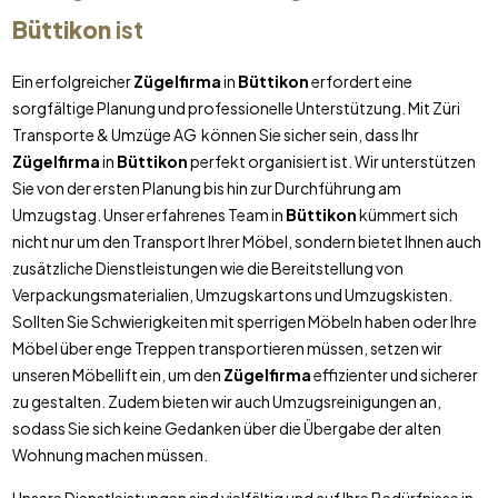
Büttikon
ist
Ein erfolgreicher
Zügelfirma
in
Büttikon
erfordert eine
sorgfältige Planung und professionelle Unterstützung. Mit Züri
Transporte & Umzüge AG können Sie sicher sein, dass Ihr
Zügelfirma
in
Büttikon
perfekt organisiert ist. Wir unterstützen
Sie von der ersten Planung bis hin zur Durchführung am
Umzugstag. Unser erfahrenes Team in
Büttikon
kümmert sich
nicht nur um den Transport Ihrer Möbel, sondern bietet Ihnen auch
zusätzliche Dienstleistungen wie die Bereitstellung von
Verpackungsmaterialien, Umzugskartons und Umzugskisten.
Sollten Sie Schwierigkeiten mit sperrigen Möbeln haben oder Ihre
Möbel über enge Treppen transportieren müssen, setzen wir
unseren Möbellift ein, um den
Zügelfirma
effizienter und sicherer
zu gestalten. Zudem bieten wir auch Umzugsreinigungen an,
sodass Sie sich keine Gedanken über die Übergabe der alten
Wohnung machen müssen.