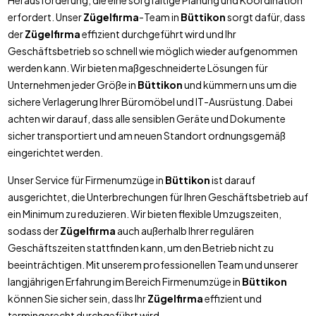
Herausforderung, die eine sorgfältige Planung und Koordination
erfordert. Unser
Zügelfirma
-Team in
Büttikon
sorgt dafür, dass
der
Zügelfirma
effizient durchgeführt wird und Ihr
Geschäftsbetrieb so schnell wie möglich wieder aufgenommen
werden kann. Wir bieten maßgeschneiderte Lösungen für
Unternehmen jeder Größe in
Büttikon
und kümmern uns um die
sichere Verlagerung Ihrer Büromöbel und IT-Ausrüstung. Dabei
achten wir darauf, dass alle sensiblen Geräte und Dokumente
sicher transportiert und am neuen Standort ordnungsgemäß
eingerichtet werden.
Unser Service für Firmenumzüge in
Büttikon
ist darauf
ausgerichtet, die Unterbrechungen für Ihren Geschäftsbetrieb auf
ein Minimum zu reduzieren. Wir bieten flexible Umzugszeiten,
sodass der
Zügelfirma
auch außerhalb Ihrer regulären
Geschäftszeiten stattfinden kann, um den Betrieb nicht zu
beeinträchtigen. Mit unserem professionellen Team und unserer
langjährigen Erfahrung im Bereich Firmenumzüge in
Büttikon
können Sie sicher sein, dass Ihr
Zügelfirma
effizient und
termingerecht durchgeführt wird.