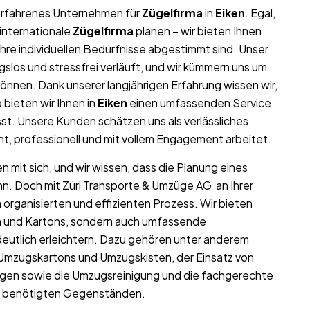
r erfahrenes Unternehmen für
Zügelfirma
in
Eiken
. Egal,
internationale
Zügelfirma
planen – wir bieten Ihnen
re individuellen Bedürfnisse abgestimmt sind. Unser
gslos und stressfrei verläuft, und wir kümmern uns um
können. Dank unserer langjährigen Erfahrung wissen wir,
b bieten wir Ihnen in
Eiken
einen umfassenden Service
st. Unsere Kunden schätzen uns als verlässliches
ht, professionell und mit vollem Engagement arbeitet.
 mit sich, und wir wissen, dass die Planung eines
nn. Doch mit Züri Transporte & Umzüge AG an Ihrer
 organisierten und effizienten Prozess. Wir bieten
ln und Kartons, sondern auch umfassende
eutlich erleichtern. Dazu gehören unter anderem
 Umzugskartons und Umzugskisten, der Einsatz von
gen sowie die Umzugsreinigung und die fachgerechte
hr benötigten Gegenständen.