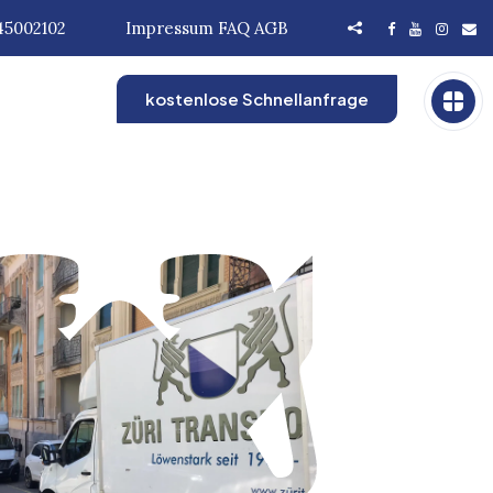
45002102
Impressum
FAQ
AGB
kostenlose Schnellanfrage