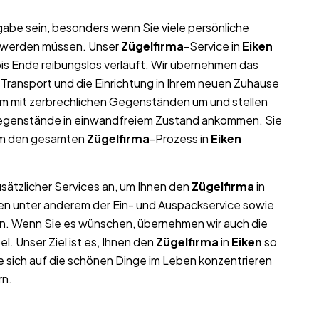
abe sein, besonders wenn Sie viele persönliche
t werden müssen. Unser
Zügelfirma
-Service in
Eiken
is Ende reibungslos verläuft. Wir übernehmen das
 Transport und die Einrichtung in Ihrem neuen Zuhause
m mit zerbrechlichen Gegenständen um und stellen
n Gegenstände in einwandfreiem Zustand ankommen. Sie
eam den gesamten
Zügelfirma
-Prozess in
Eiken
usätzlicher Services an, um Ihnen den
Zügelfirma
in
ren unter anderem der Ein- und Auspackservice sowie
en. Wenn Sie es wünschen, übernehmen wir auch die
 Unser Ziel ist es, Ihnen den
Zügelfirma
in
Eiken
so
e sich auf die schönen Dinge im Leben konzentrieren
rn.