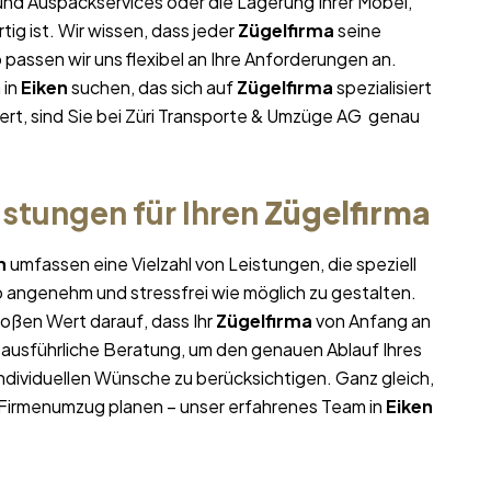
 und Auspackservices oder die Lagerung Ihrer Möbel,
ig ist. Wir wissen, dass jeder
Zügelfirma
seine
assen wir uns flexibel an Ihre Anforderungen an.
 in
Eiken
suchen, das sich auf
Zügelfirma
spezialisiert
ert, sind Sie bei Züri Transporte & Umzüge AG genau
stungen für Ihren
Zügelfirma
n
umfassen eine Vielzahl von Leistungen, die speziell
 angenehm und stressfrei wie möglich zu gestalten.
oßen Wert darauf, dass Ihr
Zügelfirma
von Anfang an
e ausführliche Beratung, um den genauen Ablauf Ihres
ndividuellen Wünsche zu berücksichtigen. Ganz gleich,
Firmenumzug planen – unser erfahrenes Team in
Eiken