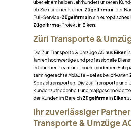
über einem halben Jahrhundert unseren Kunde
ob Sie nur einen kleinen
Zügelfirma
in der N
Full-Service-
Zügelfirma
in ein europäisches L
Zügelfirma
-Projekt in
Eiken
.
Züri Transporte & Umzü
Die Züri Transporte & Umzüge AG aus
Eiken
i
Jahren hochwertige und professionelle Diens
erfahrenen Team und einem modernen Fuhrpa
termingerechte Abläufe – sei es bei privaten
Spezialtransporten. Die Züri Transporte und 
Kundenzufriedenheit und maßgeschneiderte Lö
der Kunden im Bereich
Zügelfirma
in
Eiken
zu
Ihr zuverlässiger Partner
Transporte & Umzüge A