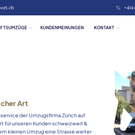
port.ch
+414
ÄFTSUMZÜGE
KUNDENMEINUNGEN
KONTAKT
icher Art
service der Umzugsfirma Zürich auf
rt für unseren Kunden schweizweit &
inem kleinen Umzug eine Strasse weiter