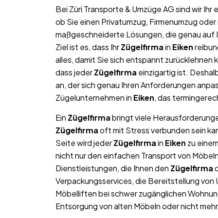
Bei Züri Transporte & Umzüge AG sind wir Ih
ob Sie einen Privatumzug, Firmenumzug oder 
maßgeschneiderte Lösungen, die genau auf Ih
Ziel ist es, dass Ihr
Zügelfirma
in
Eiken
reibun
alles, damit Sie sich entspannt zurücklehnen 
dass jeder
Zügelfirma
einzigartig ist. Deshal
an, der sich genau Ihren Anforderungen anpas
Zügelunternehmen in
Eiken
, das termingerec
Ein
Zügelfirma
bringt viele Herausforderungen
Zügelfirma
oft mit Stress verbunden sein ka
Seite wird jeder
Zügelfirma
in
Eiken
zu einem
nicht nur den einfachen Transport von Möbe
Dienstleistungen, die Ihnen den
Zügelfirma
d
Verpackungsservices, die Bereitstellung von
Möbelliften bei schwer zugänglichen Wohnun
Entsorgung von alten Möbeln oder nicht me