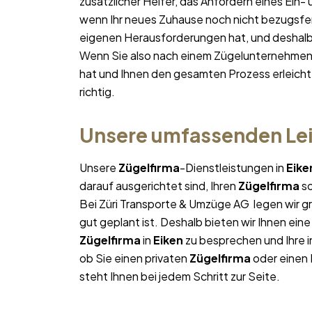
zusätzlicher Helfer, das Anfordern eines Ein-
wenn Ihr neues Zuhause noch nicht bezugsfert
eigenen Herausforderungen hat, und deshalb p
Wenn Sie also nach einem Zügelunternehmen
hat und Ihnen den gesamten Prozess erleicht
richtig.
Unsere umfassenden Lei
Unsere
Zügelfirma
-Dienstleistungen in
Eike
darauf ausgerichtet sind, Ihren
Zügelfirma
so
Bei Züri Transporte & Umzüge AG legen wir gr
gut geplant ist. Deshalb bieten wir Ihnen ein
Zügelfirma
in
Eiken
zu besprechen und Ihre i
ob Sie einen privaten
Zügelfirma
oder einen 
steht Ihnen bei jedem Schritt zur Seite.