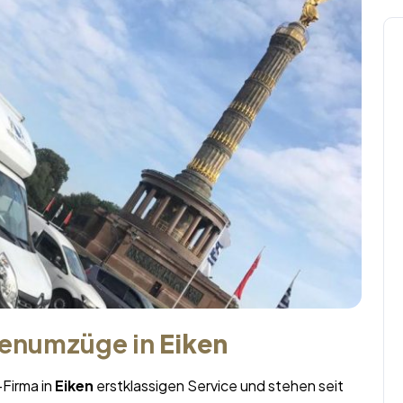
menumzüge in
Eiken
-Firma in
Eiken
erstklassigen Service und stehen seit