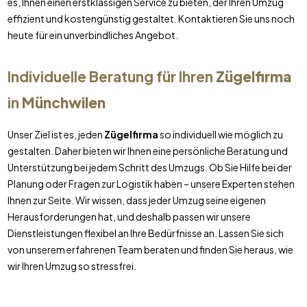
es, Ihnen einen erstklassigen Service zu bieten, der Ihren Umzug
effizient und kostengünstig gestaltet. Kontaktieren Sie uns noch
heute für ein unverbindliches Angebot.
Individuelle Beratung für Ihren
Zügelfirma
in
Münchwilen
Unser Ziel ist es, jeden
Zügelfirma
so individuell wie möglich zu
gestalten. Daher bieten wir Ihnen eine persönliche Beratung und
Unterstützung bei jedem Schritt des Umzugs. Ob Sie Hilfe bei der
Planung oder Fragen zur Logistik haben – unsere Experten stehen
Ihnen zur Seite. Wir wissen, dass jeder Umzug seine eigenen
Herausforderungen hat, und deshalb passen wir unsere
Dienstleistungen flexibel an Ihre Bedürfnisse an. Lassen Sie sich
von unserem erfahrenen Team beraten und finden Sie heraus, wie
wir Ihren Umzug so stressfrei.