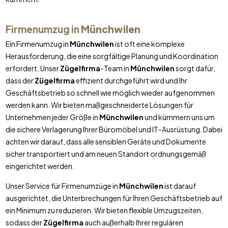
Firmenumzug in
Münchwilen
Ein Firmenumzug in
Münchwilen
ist oft eine komplexe
Herausforderung, die eine sorgfältige Planung und Koordination
erfordert. Unser
Zügelfirma
-Team in
Münchwilen
sorgt dafür,
dass der
Zügelfirma
effizient durchgeführt wird und Ihr
Geschäftsbetrieb so schnell wie möglich wieder aufgenommen
werden kann. Wir bieten maßgeschneiderte Lösungen für
Unternehmen jeder Größe in
Münchwilen
und kümmern uns um
die sichere Verlagerung Ihrer Büromöbel und IT-Ausrüstung. Dabei
achten wir darauf, dass alle sensiblen Geräte und Dokumente
sicher transportiert und am neuen Standort ordnungsgemäß
eingerichtet werden.
Unser Service für Firmenumzüge in
Münchwilen
ist darauf
ausgerichtet, die Unterbrechungen für Ihren Geschäftsbetrieb auf
ein Minimum zu reduzieren. Wir bieten flexible Umzugszeiten,
sodass der
Zügelfirma
auch außerhalb Ihrer regulären