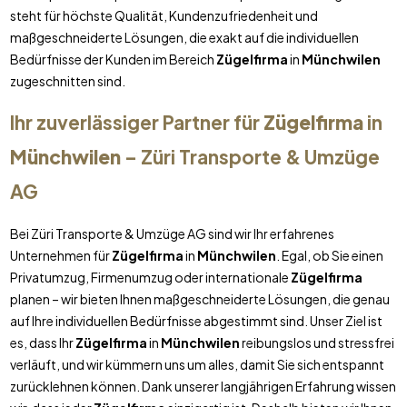
steht für höchste Qualität, Kundenzufriedenheit und
maßgeschneiderte Lösungen, die exakt auf die individuellen
Bedürfnisse der Kunden im Bereich
Zügelfirma
in
Münchwilen
zugeschnitten sind.
Ihr zuverlässiger Partner für
Zügelfirma
in
Münchwilen
– Züri Transporte & Umzüge
AG
Bei Züri Transporte & Umzüge AG sind wir Ihr erfahrenes
Unternehmen für
Zügelfirma
in
Münchwilen
. Egal, ob Sie einen
Privatumzug, Firmenumzug oder internationale
Zügelfirma
planen – wir bieten Ihnen maßgeschneiderte Lösungen, die genau
auf Ihre individuellen Bedürfnisse abgestimmt sind. Unser Ziel ist
es, dass Ihr
Zügelfirma
in
Münchwilen
reibungslos und stressfrei
verläuft, und wir kümmern uns um alles, damit Sie sich entspannt
zurücklehnen können. Dank unserer langjährigen Erfahrung wissen