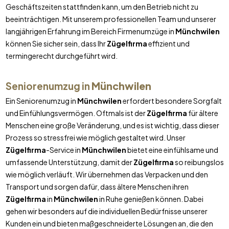
Geschäftszeiten stattfinden kann, um den Betrieb nicht zu
beeinträchtigen. Mit unserem professionellen Team und unserer
langjährigen Erfahrung im Bereich Firmenumzüge in
Münchwilen
können Sie sicher sein, dass Ihr
Zügelfirma
effizient und
termingerecht durchgeführt wird.
Seniorenumzug in
Münchwilen
Ein Seniorenumzug in
Münchwilen
erfordert besondere Sorgfalt
und Einfühlungsvermögen. Oftmals ist der
Zügelfirma
für ältere
Menschen eine große Veränderung, und es ist wichtig, dass dieser
Prozess so stressfrei wie möglich gestaltet wird. Unser
Zügelfirma
-Service in
Münchwilen
bietet eine einfühlsame und
umfassende Unterstützung, damit der
Zügelfirma
so reibungslos
wie möglich verläuft. Wir übernehmen das Verpacken und den
Transport und sorgen dafür, dass ältere Menschen ihren
Zügelfirma
in
Münchwilen
in Ruhe genießen können. Dabei
gehen wir besonders auf die individuellen Bedürfnisse unserer
Kunden ein und bieten maßgeschneiderte Lösungen an, die den