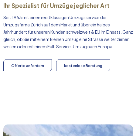
Ihr Spezialist für Umzüge jeglicher Art
Seit 1963 mit einem erstklassigen Umzugsservice der
Umzugsfirma Zürich auf dem Markt und über ein halbes
Jahrhundert für unseren Kunden schweizweit & EU im Einsatz. Ganz
gleich, ob Sie mit einem kleinen Umzug eine Strasse weiter ziehen
wollen oder mit einem Full-Service-Umzug nach
Europa
.
Offerte anfordern
kostenlose Beratung