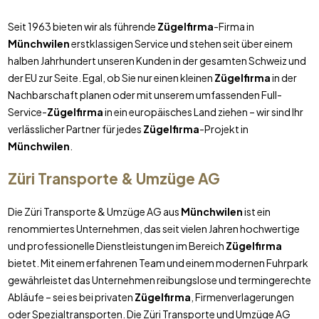
Seit 1963 bieten wir als führende
Zügelfirma
-Firma in
Münchwilen
erstklassigen Service und stehen seit über einem
halben Jahrhundert unseren Kunden in der gesamten Schweiz und
der EU zur Seite. Egal, ob Sie nur einen kleinen
Zügelfirma
in der
Nachbarschaft planen oder mit unserem umfassenden Full-
Service-
Zügelfirma
in ein europäisches Land ziehen – wir sind Ihr
verlässlicher Partner für jedes
Zügelfirma
-Projekt in
Münchwilen
.
Züri Transporte & Umzüge AG
Die Züri Transporte & Umzüge AG aus
Münchwilen
ist ein
renommiertes Unternehmen, das seit vielen Jahren hochwertige
und professionelle Dienstleistungen im Bereich
Zügelfirma
bietet. Mit einem erfahrenen Team und einem modernen Fuhrpark
gewährleistet das Unternehmen reibungslose und termingerechte
Abläufe – sei es bei privaten
Zügelfirma
, Firmenverlagerungen
oder Spezialtransporten. Die Züri Transporte und Umzüge AG