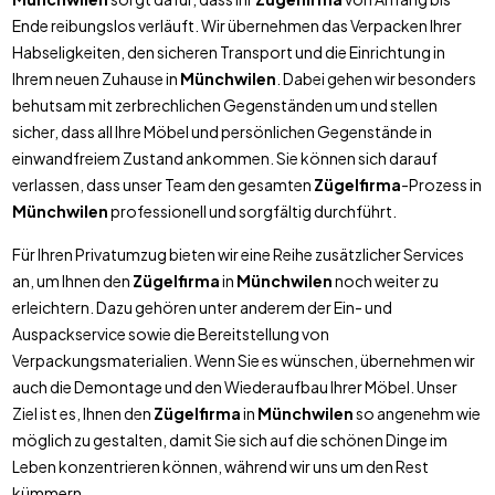
Ende reibungslos verläuft. Wir übernehmen das Verpacken Ihrer
Habseligkeiten, den sicheren Transport und die Einrichtung in
Ihrem neuen Zuhause in
Münchwilen
. Dabei gehen wir besonders
behutsam mit zerbrechlichen Gegenständen um und stellen
sicher, dass all Ihre Möbel und persönlichen Gegenstände in
einwandfreiem Zustand ankommen. Sie können sich darauf
verlassen, dass unser Team den gesamten
Zügelfirma
-Prozess in
Münchwilen
professionell und sorgfältig durchführt.
Für Ihren Privatumzug bieten wir eine Reihe zusätzlicher Services
an, um Ihnen den
Zügelfirma
in
Münchwilen
noch weiter zu
erleichtern. Dazu gehören unter anderem der Ein- und
Auspackservice sowie die Bereitstellung von
Verpackungsmaterialien. Wenn Sie es wünschen, übernehmen wir
auch die Demontage und den Wiederaufbau Ihrer Möbel. Unser
Ziel ist es, Ihnen den
Zügelfirma
in
Münchwilen
so angenehm wie
möglich zu gestalten, damit Sie sich auf die schönen Dinge im
Leben konzentrieren können, während wir uns um den Rest
kümmern.