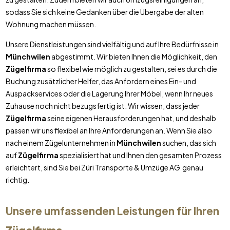
sodass Sie sich keine Gedanken über die Übergabe der alten
Wohnung machen müssen.
Unsere Dienstleistungen sind vielfältig und auf Ihre Bedürfnisse in
Münchwilen
abgestimmt. Wir bieten Ihnen die Möglichkeit, den
Zügelfirma
so flexibel wie möglich zu gestalten, sei es durch die
Buchung zusätzlicher Helfer, das Anfordern eines Ein- und
Auspackservices oder die Lagerung Ihrer Möbel, wenn Ihr neues
Zuhause noch nicht bezugsfertig ist. Wir wissen, dass jeder
Zügelfirma
seine eigenen Herausforderungen hat, und deshalb
passen wir uns flexibel an Ihre Anforderungen an. Wenn Sie also
nach einem Zügelunternehmen in
Münchwilen
suchen, das sich
auf
Zügelfirma
spezialisiert hat und Ihnen den gesamten Prozess
erleichtert, sind Sie bei Züri Transporte & Umzüge AG genau
richtig.
Unsere umfassenden Leistungen für Ihren