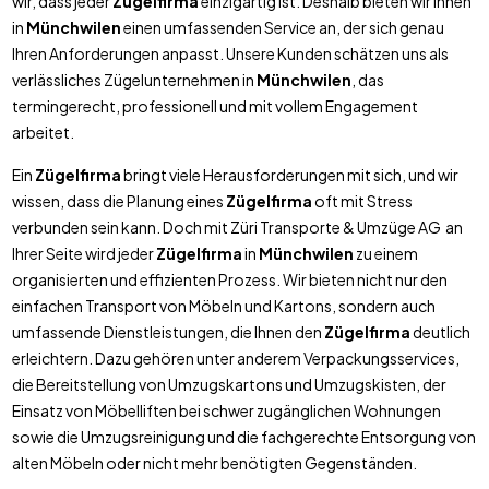
wir, dass jeder
Zügelfirma
einzigartig ist. Deshalb bieten wir Ihnen
in
Münchwilen
einen umfassenden Service an, der sich genau
Ihren Anforderungen anpasst. Unsere Kunden schätzen uns als
verlässliches Zügelunternehmen in
Münchwilen
, das
termingerecht, professionell und mit vollem Engagement
arbeitet.
Ein
Zügelfirma
bringt viele Herausforderungen mit sich, und wir
wissen, dass die Planung eines
Zügelfirma
oft mit Stress
verbunden sein kann. Doch mit Züri Transporte & Umzüge AG an
Ihrer Seite wird jeder
Zügelfirma
in
Münchwilen
zu einem
organisierten und effizienten Prozess. Wir bieten nicht nur den
einfachen Transport von Möbeln und Kartons, sondern auch
umfassende Dienstleistungen, die Ihnen den
Zügelfirma
deutlich
erleichtern. Dazu gehören unter anderem Verpackungsservices,
die Bereitstellung von Umzugskartons und Umzugskisten, der
Einsatz von Möbelliften bei schwer zugänglichen Wohnungen
sowie die Umzugsreinigung und die fachgerechte Entsorgung von
alten Möbeln oder nicht mehr benötigten Gegenständen.