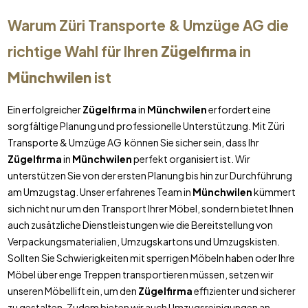
Warum Züri Transporte & Umzüge AG die
richtige Wahl für Ihren
Zügelfirma
in
Münchwilen
ist
Ein erfolgreicher
Zügelfirma
in
Münchwilen
erfordert eine
sorgfältige Planung und professionelle Unterstützung. Mit Züri
Transporte & Umzüge AG können Sie sicher sein, dass Ihr
Zügelfirma
in
Münchwilen
perfekt organisiert ist. Wir
unterstützen Sie von der ersten Planung bis hin zur Durchführung
am Umzugstag. Unser erfahrenes Team in
Münchwilen
kümmert
sich nicht nur um den Transport Ihrer Möbel, sondern bietet Ihnen
auch zusätzliche Dienstleistungen wie die Bereitstellung von
Verpackungsmaterialien, Umzugskartons und Umzugskisten.
Sollten Sie Schwierigkeiten mit sperrigen Möbeln haben oder Ihre
Möbel über enge Treppen transportieren müssen, setzen wir
unseren Möbellift ein, um den
Zügelfirma
effizienter und sicherer
zu gestalten. Zudem bieten wir auch Umzugsreinigungen an,