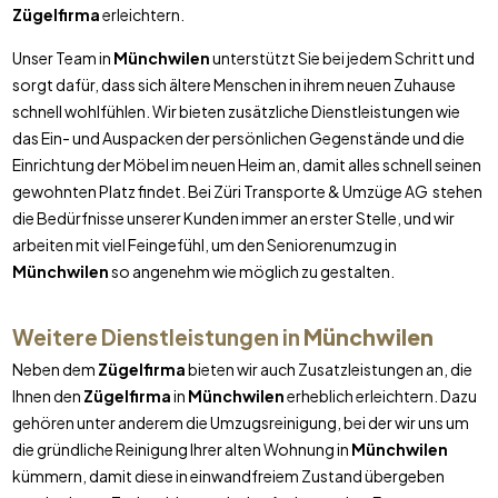
Zügelfirma
erleichtern.
Unser Team in
Münchwilen
unterstützt Sie bei jedem Schritt und
sorgt dafür, dass sich ältere Menschen in ihrem neuen Zuhause
schnell wohlfühlen. Wir bieten zusätzliche Dienstleistungen wie
das Ein- und Auspacken der persönlichen Gegenstände und die
Einrichtung der Möbel im neuen Heim an, damit alles schnell seinen
gewohnten Platz findet. Bei Züri Transporte & Umzüge AG stehen
die Bedürfnisse unserer Kunden immer an erster Stelle, und wir
arbeiten mit viel Feingefühl, um den Seniorenumzug in
Münchwilen
so angenehm wie möglich zu gestalten.
Weitere Dienstleistungen in
Münchwilen
Neben dem
Zügelfirma
bieten wir auch Zusatzleistungen an, die
Ihnen den
Zügelfirma
in
Münchwilen
erheblich erleichtern. Dazu
gehören unter anderem die Umzugsreinigung, bei der wir uns um
die gründliche Reinigung Ihrer alten Wohnung in
Münchwilen
kümmern, damit diese in einwandfreiem Zustand übergeben