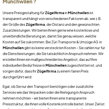
Münchwilen
?
Unsere Preisgestaltung für
Zügelfirma
in
Münchwilen
ist
transparent und hängt von verschiedenen Faktoren ab, wie z.B.
der Größe des
Zügelfirma
, der Distanz und den gewünschten
Zusatzleistungen. Wir bieten Ihnen gerne eine kostenlose und
unverbindliche Beratung an, damit Sie genau wissen, welche
Kosten auf Sie zukommen. Bei Züri Transporte & Umzüge AG in
Münchwilen
gibt es keine versteckten Kosten – Sie zahlen nur für
die Dienstleistungen, die Sie tatsächlich in Anspruch nehmen. Wir
erstellen Ihnen ein maßgeschneidertes Angebot, das auf Ihre
individuellen Bedürfnisse in
Münchwilen
zugeschnitten ist, und
sorgen dafür, dass Ihr
Zügelfirma
zu einem fairen Preis
durchgeführt wird.
Egal, ob Sie nur den Transport benötigen oder zusätzliche
Services wie das Verpacken oder die Reinigung in Anspruch
nehmen möchten – wir bieten Ihnen eine transparente
Preisstruktur, die Ihnen volle Kostenkontrolle bietet. Unser Ziel ist