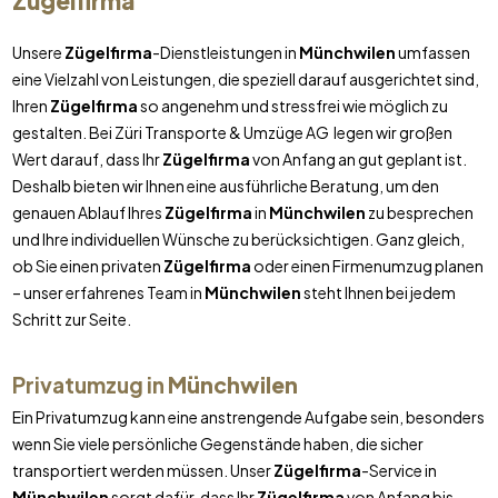
Zügelfirma
Unsere
Zügelfirma
-Dienstleistungen in
Münchwilen
umfassen
eine Vielzahl von Leistungen, die speziell darauf ausgerichtet sind,
Ihren
Zügelfirma
so angenehm und stressfrei wie möglich zu
gestalten. Bei Züri Transporte & Umzüge AG legen wir großen
Wert darauf, dass Ihr
Zügelfirma
von Anfang an gut geplant ist.
Deshalb bieten wir Ihnen eine ausführliche Beratung, um den
genauen Ablauf Ihres
Zügelfirma
in
Münchwilen
zu besprechen
und Ihre individuellen Wünsche zu berücksichtigen. Ganz gleich,
ob Sie einen privaten
Zügelfirma
oder einen Firmenumzug planen
– unser erfahrenes Team in
Münchwilen
steht Ihnen bei jedem
Schritt zur Seite.
Privatumzug in
Münchwilen
Ein Privatumzug kann eine anstrengende Aufgabe sein, besonders
wenn Sie viele persönliche Gegenstände haben, die sicher
transportiert werden müssen. Unser
Zügelfirma
-Service in
Münchwilen
sorgt dafür, dass Ihr
Zügelfirma
von Anfang bis