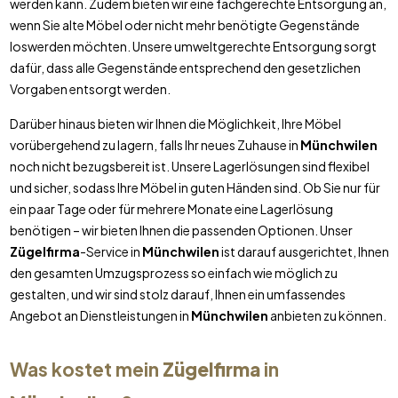
werden kann. Zudem bieten wir eine fachgerechte Entsorgung an,
wenn Sie alte Möbel oder nicht mehr benötigte Gegenstände
loswerden möchten. Unsere umweltgerechte Entsorgung sorgt
dafür, dass alle Gegenstände entsprechend den gesetzlichen
Vorgaben entsorgt werden.
Darüber hinaus bieten wir Ihnen die Möglichkeit, Ihre Möbel
vorübergehend zu lagern, falls Ihr neues Zuhause in
Münchwilen
noch nicht bezugsbereit ist. Unsere Lagerlösungen sind flexibel
und sicher, sodass Ihre Möbel in guten Händen sind. Ob Sie nur für
ein paar Tage oder für mehrere Monate eine Lagerlösung
benötigen – wir bieten Ihnen die passenden Optionen. Unser
Zügelfirma
-Service in
Münchwilen
ist darauf ausgerichtet, Ihnen
den gesamten Umzugsprozess so einfach wie möglich zu
gestalten, und wir sind stolz darauf, Ihnen ein umfassendes
Angebot an Dienstleistungen in
Münchwilen
anbieten zu können.
Was kostet mein
Zügelfirma
in