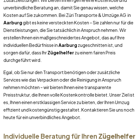
Zusatzleistungen. Wir bieten Ihnen gerne eine kostenlose und
unverbindliche Beratung an, damit Sie genau wissen, welche
Kosten auf Sie zukommen. Bei Züri Transporte & Umzüge AG in
Aarburg
gibt es keine versteckten Kosten – Sie zahlen nur für die
Dienstleistungen, die Sie tatsächlich in Anspruch nehmen. Wir
erstellen Ihnen ein maßgeschneidertes Angebot, das auf Ihre
individuellen Bedürfnisse in
Aarburg
zugeschnitten ist, und
sorgen dafür, dass Ihr
Zügelhelfer
zu einem fairen Preis
durchgeführt wird.
Egal, ob Sie nur den Transport benötigen oder zusätzliche
Services wie das Verpacken oder die Reinigung in Anspruch
nehmen möchten – wir bieten Ihnen eine transparente
Preisstruktur, die Ihnen volle Kostenkontrolle bietet. Unser Ziel ist
es, Ihnen einen erstklassigen Service zu bieten, der Ihren Umzug
effizient und kostengünstig gestaltet. Kontaktieren Sie uns noch
heute für ein unverbindliches Angebot.
Individuelle Beratung für Ihren
Zügelhelfer