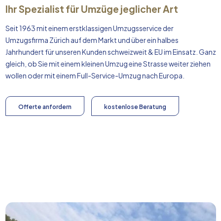
Ihr Spezialist für Umzüge jeglicher Art
Seit 1963 mit einem erstklassigen Umzugsservice der
Umzugsfirma Zürich auf dem Markt und über ein halbes
Jahrhundert für unseren Kunden schweizweit & EU im Einsatz. Ganz
gleich, ob Sie mit einem kleinen Umzug eine Strasse weiter ziehen
wollen oder mit einem Full-Service-Umzug nach
Europa
.
Offerte anfordern
kostenlose Beratung