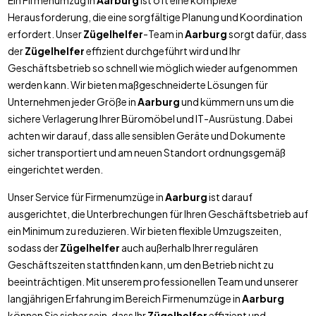
Ein Firmenumzug in
Aarburg
ist oft eine komplexe
Herausforderung, die eine sorgfältige Planung und Koordination
erfordert. Unser
Zügelhelfer
-Team in
Aarburg
sorgt dafür, dass
der
Zügelhelfer
effizient durchgeführt wird und Ihr
Geschäftsbetrieb so schnell wie möglich wieder aufgenommen
werden kann. Wir bieten maßgeschneiderte Lösungen für
Unternehmen jeder Größe in
Aarburg
und kümmern uns um die
sichere Verlagerung Ihrer Büromöbel und IT-Ausrüstung. Dabei
achten wir darauf, dass alle sensiblen Geräte und Dokumente
sicher transportiert und am neuen Standort ordnungsgemäß
eingerichtet werden.
Unser Service für Firmenumzüge in
Aarburg
ist darauf
ausgerichtet, die Unterbrechungen für Ihren Geschäftsbetrieb auf
ein Minimum zu reduzieren. Wir bieten flexible Umzugszeiten,
sodass der
Zügelhelfer
auch außerhalb Ihrer regulären
Geschäftszeiten stattfinden kann, um den Betrieb nicht zu
beeinträchtigen. Mit unserem professionellen Team und unserer
langjährigen Erfahrung im Bereich Firmenumzüge in
Aarburg
können Sie sicher sein, dass Ihr
Zügelhelfer
effizient und