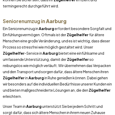
termingerecht durchgeführt wird.
Seniorenumzug in
Aarburg
Ein Seniorenumzug in
Aarburg
erfordert besondere Sorgfalt und
Einfühlungsvermögen. Oftmals ist der
Zügelhelfer
für ältere
Menschen eine große Veränderung, und es ist wichtig, dass dieser
Prozess so stressfrei wie möglich gestaltet wird. Unser
Zügelhelfer
-Service in
Aarburg
bietet eine einfühlsame und
umfassende Unterstützung, damit der
Zügelhelfer
so
reibungslos wie möglich verläuft. Wir übernehmen das Verpacken
und den Transport und sorgen dafür, dass ältere Menschen ihren
Zügelhelfer
in
Aarburg
in Ruhe genießen können. Dabei gehen
wir besonders auf die individuellen Bedürfnisse unserer Kunden ein
und bieten maßgeschneiderte Lösungen an, die den
Zügelhelfer
erleichtern.
Unser Team in
Aarburg
unterstützt Sie bei jedem Schritt und
sorgt dafür, dass sich ältere Menschen in ihrem neuen Zuhause