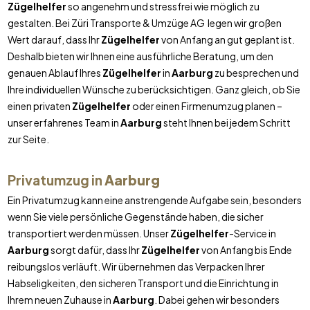
Zügelhelfer
so angenehm und stressfrei wie möglich zu
gestalten. Bei Züri Transporte & Umzüge AG legen wir großen
Wert darauf, dass Ihr
Zügelhelfer
von Anfang an gut geplant ist.
Deshalb bieten wir Ihnen eine ausführliche Beratung, um den
genauen Ablauf Ihres
Zügelhelfer
in
Aarburg
zu besprechen und
Ihre individuellen Wünsche zu berücksichtigen. Ganz gleich, ob Sie
einen privaten
Zügelhelfer
oder einen Firmenumzug planen –
unser erfahrenes Team in
Aarburg
steht Ihnen bei jedem Schritt
zur Seite.
Privatumzug in
Aarburg
Ein Privatumzug kann eine anstrengende Aufgabe sein, besonders
wenn Sie viele persönliche Gegenstände haben, die sicher
transportiert werden müssen. Unser
Zügelhelfer
-Service in
Aarburg
sorgt dafür, dass Ihr
Zügelhelfer
von Anfang bis Ende
reibungslos verläuft. Wir übernehmen das Verpacken Ihrer
Habseligkeiten, den sicheren Transport und die Einrichtung in
Ihrem neuen Zuhause in
Aarburg
. Dabei gehen wir besonders