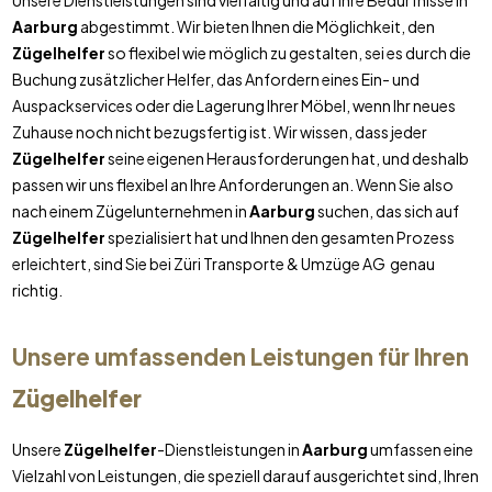
Unsere Dienstleistungen sind vielfältig und auf Ihre Bedürfnisse in
Aarburg
abgestimmt. Wir bieten Ihnen die Möglichkeit, den
Zügelhelfer
so flexibel wie möglich zu gestalten, sei es durch die
Buchung zusätzlicher Helfer, das Anfordern eines Ein- und
Auspackservices oder die Lagerung Ihrer Möbel, wenn Ihr neues
Zuhause noch nicht bezugsfertig ist. Wir wissen, dass jeder
Zügelhelfer
seine eigenen Herausforderungen hat, und deshalb
passen wir uns flexibel an Ihre Anforderungen an. Wenn Sie also
nach einem Zügelunternehmen in
Aarburg
suchen, das sich auf
Zügelhelfer
spezialisiert hat und Ihnen den gesamten Prozess
erleichtert, sind Sie bei Züri Transporte & Umzüge AG genau
richtig.
Unsere umfassenden Leistungen für Ihren
Zügelhelfer
Unsere
Zügelhelfer
-Dienstleistungen in
Aarburg
umfassen eine
Vielzahl von Leistungen, die speziell darauf ausgerichtet sind, Ihren