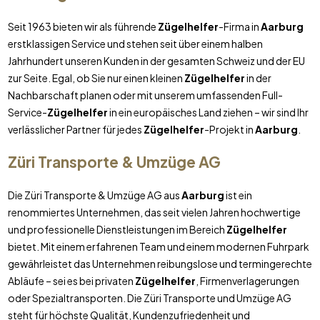
Seit 1963 bieten wir als führende
Zügelhelfer
-Firma in
Aarburg
erstklassigen Service und stehen seit über einem halben
Jahrhundert unseren Kunden in der gesamten Schweiz und der EU
zur Seite. Egal, ob Sie nur einen kleinen
Zügelhelfer
in der
Nachbarschaft planen oder mit unserem umfassenden Full-
Service-
Zügelhelfer
in ein europäisches Land ziehen – wir sind Ihr
verlässlicher Partner für jedes
Zügelhelfer
-Projekt in
Aarburg
.
Züri Transporte & Umzüge AG
Die Züri Transporte & Umzüge AG aus
Aarburg
ist ein
renommiertes Unternehmen, das seit vielen Jahren hochwertige
und professionelle Dienstleistungen im Bereich
Zügelhelfer
bietet. Mit einem erfahrenen Team und einem modernen Fuhrpark
gewährleistet das Unternehmen reibungslose und termingerechte
Abläufe – sei es bei privaten
Zügelhelfer
, Firmenverlagerungen
oder Spezialtransporten. Die Züri Transporte und Umzüge AG
steht für höchste Qualität, Kundenzufriedenheit und