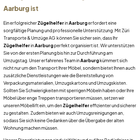
Aarburg
ist
Ein erfolgreicher
Zügelhelfer
in
Aarburg
erfordert eine
sorgfältige Planung und professionelle Unterstützung. Mit Züri
Transporte & Umzüge AG können Sie sicher sein, dass Ihr
Zügelhelfer
in
Aarburg
perfekt organisiert ist. Wir unterstützen
Sie von der ersten Planung bis hin zur Durchführung am
Umzugstag. Unser erfahrenes Team in
Aarburg
kümmert sich
nicht nur um den Transport Ihrer Möbel, sondern bietet Ihnen auch
zusätzliche Dienstleistungen wie die Bereitstellung von
Verpackungsmaterialien, Umzugskartons und Umzugskisten.
Sollten Sie Schwierigkeiten mit sperrigen Möbeln haben oder Ihre
Möbel über enge Treppen transportieren müssen, setzen wir
unseren Möbellift ein, um den
Zügelhelfer
effizienter und sicherer
zu gestalten. Zudem bieten wir auch Umzugsreinigungen an,
sodass Sie sich keine Gedanken über die Übergabe der alten
Wohnung machen müssen.