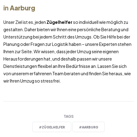
in
Aarburg
Unser Ziel ist es, jeden
Zügelhelfer
so individuell wie möglich zu
gestalten. Daher bieten wir Ihnen eine persönliche Beratung und
Unterstützung bei jedem Schritt des Umzugs. Ob Sie Hilfe bei der
Planung oder Fragen zur Logistik haben – unsere Experten stehen
Ihnen zur Seite. Wir wissen, dass jeder Umzug seine eigenen
Herausforderungen hat, und deshalb passen wir unsere
Dienstleistungen flexibel an Ihre Bedürfnisse an. Lassen Sie sich
von unserem erfahrenen Team beraten und finden Sie heraus, wie
wir Ihren Umzug so stressfrei.
TAGS
#
ZÜGELHELFER
#
AARBURG