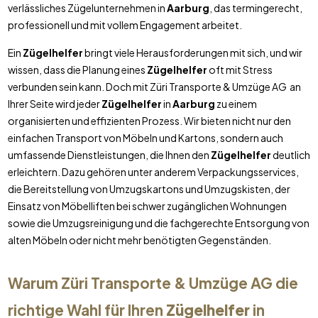
verlässliches Zügelunternehmen in
Aarburg
, das termingerecht,
professionell und mit vollem Engagement arbeitet.
Ein
Zügelhelfer
bringt viele Herausforderungen mit sich, und wir
wissen, dass die Planung eines
Zügelhelfer
oft mit Stress
verbunden sein kann. Doch mit Züri Transporte & Umzüge AG an
Ihrer Seite wird jeder
Zügelhelfer
in
Aarburg
zu einem
organisierten und effizienten Prozess. Wir bieten nicht nur den
einfachen Transport von Möbeln und Kartons, sondern auch
umfassende Dienstleistungen, die Ihnen den
Zügelhelfer
deutlich
erleichtern. Dazu gehören unter anderem Verpackungsservices,
die Bereitstellung von Umzugskartons und Umzugskisten, der
Einsatz von Möbelliften bei schwer zugänglichen Wohnungen
sowie die Umzugsreinigung und die fachgerechte Entsorgung von
alten Möbeln oder nicht mehr benötigten Gegenständen.
Warum Züri Transporte & Umzüge AG die
richtige Wahl für Ihren
Zügelhelfer
in