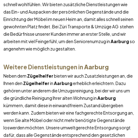
schnell wohlfühlen. Wir bieten zusätzliche Dienstleistungen wie
das Ein- und Auspacken der persönlichen Gegenstände und die
Einrichtung der Möbel im neuen Heim an, damit alles schnell seinen
gewohnten Platz findet. Bei Züri Transporte & Umzüge AG stehen
die Bedürfnisse unserer Kunden immer an erster Stelle, und wir
arbeiten mit viel Feingefühl, um den Seniorenumzug in
Aarburg
so
angenehm wie möglich zu gestalten.
Weitere Dienstleistungen in
Aarburg
Neben dem
Zügelhelfer
bieten wir auch Zusatzleistungen an, die
Ihnen den
Zügelhelfer
in
Aarburg
erheblich erleichtern. Dazu
gehören unter anderem die Umzugsreinigung, bei der wir uns um
die gründliche Reinigung Ihrer alten Wohnung in
Aarburg
kümmern, damit diese in einwandfreiem Zustand übergeben
werden kann. Zudem bieten wir eine fachgerechte Entsorgung an,
wenn Sie alte Möbel oder nicht mehr benötigte Gegenstände
loswerden möchten. Unsere umweltgerechte Entsorgung sorgt
dafür, dass alle Gegenstände entsprechend den gesetzlichen