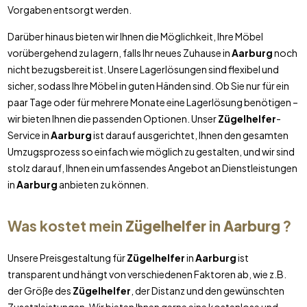
Vorgaben entsorgt werden.
Darüber hinaus bieten wir Ihnen die Möglichkeit, Ihre Möbel
vorübergehend zu lagern, falls Ihr neues Zuhause in
Aarburg
noch
nicht bezugsbereit ist. Unsere Lagerlösungen sind flexibel und
sicher, sodass Ihre Möbel in guten Händen sind. Ob Sie nur für ein
paar Tage oder für mehrere Monate eine Lagerlösung benötigen –
wir bieten Ihnen die passenden Optionen. Unser
Zügelhelfer
-
Service in
Aarburg
ist darauf ausgerichtet, Ihnen den gesamten
Umzugsprozess so einfach wie möglich zu gestalten, und wir sind
stolz darauf, Ihnen ein umfassendes Angebot an Dienstleistungen
in
Aarburg
anbieten zu können.
Was kostet mein
Zügelhelfer
in
Aarburg
?
Unsere Preisgestaltung für
Zügelhelfer
in
Aarburg
ist
transparent und hängt von verschiedenen Faktoren ab, wie z.B.
der Größe des
Zügelhelfer
, der Distanz und den gewünschten