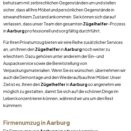
behutsam mit zerbrechlichen Gegenständen um und stellen
sicher, dass all Ihre Möbel und persönlichen Gegenstände in
einwandfreiem Zustand ankommen. Sie können sich darauf
verlassen, dass unser Team den gesamten
Zügelhelfer
-Prozess
in
Aarburg
professionell und sorgfältig durchführt.
Für Ihren Privatumzug bieten wir eine Reihe zusätzlicher Services
an, um Ihnen den
Zügelhelfer
in
Aarburg
noch weiter zu
erleichtern. Dazu gehören unter anderem der Ein- und
Auspackservice sowie die Bereitstellung von
Verpackungsmaterialien. Wenn Sie es wünschen, übernehmen wir
auch die Demontage und den Wiederaufbau Ihrer Möbel. Unser
Ziel ist es, Ihnen den
Zügelhelfer
in
Aarburg
so angenehm wie
möglich zu gestalten, damit Sie sich auf die schönen Dinge im
Leben konzentrieren können, während wir uns um den Rest
kümmern.
Firmenumzug in
Aarburg