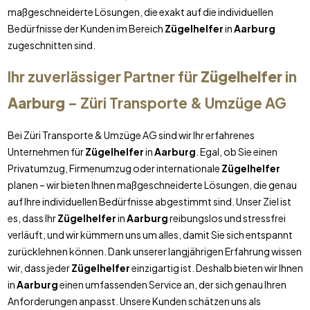
maßgeschneiderte Lösungen, die exakt auf die individuellen
Bedürfnisse der Kunden im Bereich
Zügelhelfer
in
Aarburg
zugeschnitten sind.
Ihr zuverlässiger Partner für
Zügelhelfer
in
Aarburg
– Züri Transporte & Umzüge AG
Bei Züri Transporte & Umzüge AG sind wir Ihr erfahrenes
Unternehmen für
Zügelhelfer
in
Aarburg
. Egal, ob Sie einen
Privatumzug, Firmenumzug oder internationale
Zügelhelfer
planen – wir bieten Ihnen maßgeschneiderte Lösungen, die genau
auf Ihre individuellen Bedürfnisse abgestimmt sind. Unser Ziel ist
es, dass Ihr
Zügelhelfer
in
Aarburg
reibungslos und stressfrei
verläuft, und wir kümmern uns um alles, damit Sie sich entspannt
zurücklehnen können. Dank unserer langjährigen Erfahrung wissen
wir, dass jeder
Zügelhelfer
einzigartig ist. Deshalb bieten wir Ihnen
in
Aarburg
einen umfassenden Service an, der sich genau Ihren
Anforderungen anpasst. Unsere Kunden schätzen uns als