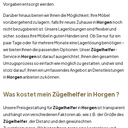
Vorgaben entsorgt werden.
Darüber hinaus bieten wir Ihnen die Möglichkeit, Ihre Möbel
vorübergehend zu lagern, falls Ihr neues Zuhause in
Horgen
noch
nicht bezugsbereit ist. Unsere Lagerlösungen sind flexibel und
sicher, sodass Ihre Möbel in guten Händen sind. Ob Sie nur für ein
paar Tage oder für mehrere Monate eine Lagerlösung benötigen –
wir bieten Ihnen die passenden Optionen. Unser
Zügelhelfer
-
Service in
Horgen
ist darauf ausgerichtet, Ihnen den gesamten
Umzugsprozess so einfach wie möglich zu gestalten, und wir sind
stolz darauf, Ihnen ein umfassendes Angebot an Dienstleistungen
in
Horgen
anbieten zu können.
Was kostet mein
Zügelhelfer
in
Horgen
?
Unsere Preisgestaltung für
Zügelhelfer
in
Horgen
ist transparent
und hängt von verschiedenen Faktoren ab, wie z.B. der Größe des
Zügelhelfer
, der Distanz und den gewünschten