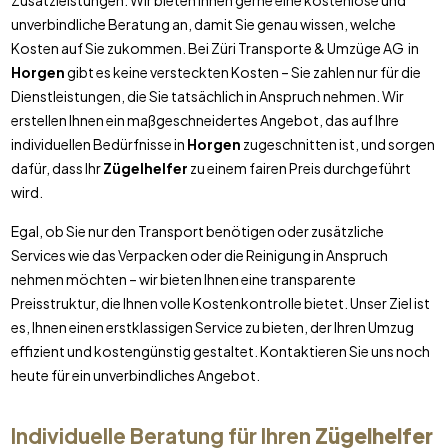
Zusatzleistungen. Wir bieten Ihnen gerne eine kostenlose und
unverbindliche Beratung an, damit Sie genau wissen, welche
Kosten auf Sie zukommen. Bei Züri Transporte & Umzüge AG in
Horgen
gibt es keine versteckten Kosten – Sie zahlen nur für die
Dienstleistungen, die Sie tatsächlich in Anspruch nehmen. Wir
erstellen Ihnen ein maßgeschneidertes Angebot, das auf Ihre
individuellen Bedürfnisse in
Horgen
zugeschnitten ist, und sorgen
dafür, dass Ihr
Zügelhelfer
zu einem fairen Preis durchgeführt
wird.
Egal, ob Sie nur den Transport benötigen oder zusätzliche
Services wie das Verpacken oder die Reinigung in Anspruch
nehmen möchten – wir bieten Ihnen eine transparente
Preisstruktur, die Ihnen volle Kostenkontrolle bietet. Unser Ziel ist
es, Ihnen einen erstklassigen Service zu bieten, der Ihren Umzug
effizient und kostengünstig gestaltet. Kontaktieren Sie uns noch
heute für ein unverbindliches Angebot.
Individuelle Beratung für Ihren
Zügelhelfer