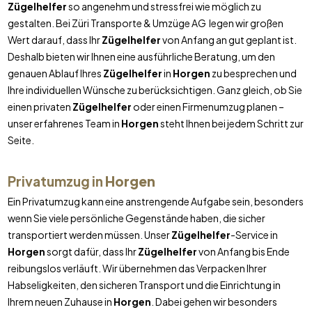
Zügelhelfer
so angenehm und stressfrei wie möglich zu
gestalten. Bei Züri Transporte & Umzüge AG legen wir großen
Wert darauf, dass Ihr
Zügelhelfer
von Anfang an gut geplant ist.
Deshalb bieten wir Ihnen eine ausführliche Beratung, um den
genauen Ablauf Ihres
Zügelhelfer
in
Horgen
zu besprechen und
Ihre individuellen Wünsche zu berücksichtigen. Ganz gleich, ob Sie
einen privaten
Zügelhelfer
oder einen Firmenumzug planen –
unser erfahrenes Team in
Horgen
steht Ihnen bei jedem Schritt zur
Seite.
Privatumzug in
Horgen
Ein Privatumzug kann eine anstrengende Aufgabe sein, besonders
wenn Sie viele persönliche Gegenstände haben, die sicher
transportiert werden müssen. Unser
Zügelhelfer
-Service in
Horgen
sorgt dafür, dass Ihr
Zügelhelfer
von Anfang bis Ende
reibungslos verläuft. Wir übernehmen das Verpacken Ihrer
Habseligkeiten, den sicheren Transport und die Einrichtung in
Ihrem neuen Zuhause in
Horgen
. Dabei gehen wir besonders