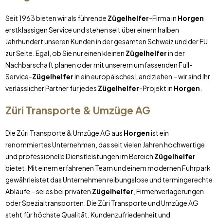
Seit 1963 bieten wir als führende
Zügelhelfer
-Firma in
Horgen
erstklassigen Service und stehen seit über einem halben
Jahrhundert unseren Kunden in der gesamten Schweiz und der EU
zur Seite. Egal, ob Sie nur einen kleinen
Zügelhelfer
in der
Nachbarschaft planen oder mit unserem umfassenden Full-
Service-
Zügelhelfer
in ein europäisches Land ziehen – wir sind Ihr
verlässlicher Partner für jedes
Zügelhelfer
-Projekt in
Horgen
.
Züri Transporte & Umzüge AG
Die Züri Transporte & Umzüge AG aus
Horgen
ist ein
renommiertes Unternehmen, das seit vielen Jahren hochwertige
und professionelle Dienstleistungen im Bereich
Zügelhelfer
bietet. Mit einem erfahrenen Team und einem modernen Fuhrpark
gewährleistet das Unternehmen reibungslose und termingerechte
Abläufe – sei es bei privaten
Zügelhelfer
, Firmenverlagerungen
oder Spezialtransporten. Die Züri Transporte und Umzüge AG
steht für höchste Qualität, Kundenzufriedenheit und