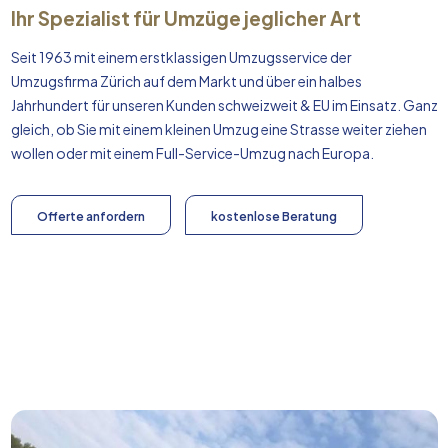
Ihr Spezialist für Umzüge jeglicher Art
Seit 1963 mit einem erstklassigen Umzugsservice der
Umzugsfirma Zürich auf dem Markt und über ein halbes
Jahrhundert für unseren Kunden schweizweit & EU im Einsatz. Ganz
gleich, ob Sie mit einem kleinen Umzug eine Strasse weiter ziehen
wollen oder mit einem Full-Service-Umzug nach
Europa
.
Offerte anfordern
kostenlose Beratung