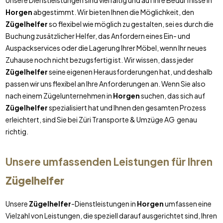
Unsere Dienstleistungen sind vielfältig und auf Ihre Bedürfnisse in
Horgen
abgestimmt. Wir bieten Ihnen die Möglichkeit, den
Zügelhelfer
so flexibel wie möglich zu gestalten, sei es durch die
Buchung zusätzlicher Helfer, das Anfordern eines Ein- und
Auspackservices oder die Lagerung Ihrer Möbel, wenn Ihr neues
Zuhause noch nicht bezugsfertig ist. Wir wissen, dass jeder
Zügelhelfer
seine eigenen Herausforderungen hat, und deshalb
passen wir uns flexibel an Ihre Anforderungen an. Wenn Sie also
nach einem Zügelunternehmen in
Horgen
suchen, das sich auf
Zügelhelfer
spezialisiert hat und Ihnen den gesamten Prozess
erleichtert, sind Sie bei Züri Transporte & Umzüge AG genau
richtig.
Unsere umfassenden Leistungen für Ihren
Zügelhelfer
Unsere
Zügelhelfer
-Dienstleistungen in
Horgen
umfassen eine
Vielzahl von Leistungen, die speziell darauf ausgerichtet sind, Ihren