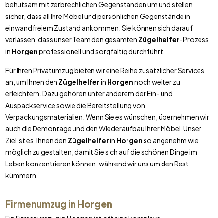
behutsam mit zerbrechlichen Gegenständen um und stellen
sicher, dass all Ihre Möbel und persönlichen Gegenstände in
einwandfreiem Zustand ankommen. Sie können sich darauf
verlassen, dass unser Team den gesamten
Zügelhelfer
-Prozess
in
Horgen
professionell und sorgfältig durchführt.
Für Ihren Privatumzug bieten wir eine Reihe zusätzlicher Services
an, um Ihnen den
Zügelhelfer
in
Horgen
noch weiter zu
erleichtern. Dazu gehören unter anderem der Ein- und
Auspackservice sowie die Bereitstellung von
Verpackungsmaterialien. Wenn Sie es wünschen, übernehmen wir
auch die Demontage und den Wiederaufbau Ihrer Möbel. Unser
Ziel ist es, Ihnen den
Zügelhelfer
in
Horgen
so angenehm wie
möglich zu gestalten, damit Sie sich auf die schönen Dinge im
Leben konzentrieren können, während wir uns um den Rest
kümmern.
Firmenumzug in
Horgen