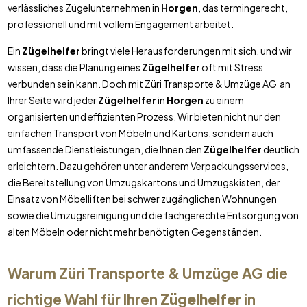
verlässliches Zügelunternehmen in
Horgen
, das termingerecht,
professionell und mit vollem Engagement arbeitet.
Ein
Zügelhelfer
bringt viele Herausforderungen mit sich, und wir
wissen, dass die Planung eines
Zügelhelfer
oft mit Stress
verbunden sein kann. Doch mit Züri Transporte & Umzüge AG an
Ihrer Seite wird jeder
Zügelhelfer
in
Horgen
zu einem
organisierten und effizienten Prozess. Wir bieten nicht nur den
einfachen Transport von Möbeln und Kartons, sondern auch
umfassende Dienstleistungen, die Ihnen den
Zügelhelfer
deutlich
erleichtern. Dazu gehören unter anderem Verpackungsservices,
die Bereitstellung von Umzugskartons und Umzugskisten, der
Einsatz von Möbelliften bei schwer zugänglichen Wohnungen
sowie die Umzugsreinigung und die fachgerechte Entsorgung von
alten Möbeln oder nicht mehr benötigten Gegenständen.
Warum Züri Transporte & Umzüge AG die
richtige Wahl für Ihren
Zügelhelfer
in