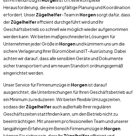
Ein Firmenumzug in
Horgen
ist oft eine komplexe
Herausforderung, die eine sorgfältige Planung und Koordination
erfordert. Unser
Zügelhelfer
-Team in
Horgen
sorgt dafür, dass
der
Zügelhelfer
effizient durchgeführt wird und Ihr
Geschäftsbetrieb so schnell wie möglich wieder aufgenommen
werden kann. Wir bieten maßgeschneiderte Lösungen für
Unternehmen jeder Größe in
Horgen
und kümmern uns um die
sichere Verlagerung Ihrer Büromöbel und IT-Ausrüstung. Dabei
achten wir darauf, dass alle sensiblen Geräte und Dokumente
sicher transportiert und am neuen Standort ordnungsgemäß
eingerichtet werden.
Unser Service für Firmenumzüge in
Horgen
ist darauf
ausgerichtet, die Unterbrechungen für Ihren Geschäftsbetrieb auf
ein Minimum zu reduzieren. Wir bieten flexible Umzugszeiten,
sodass der
Zügelhelfer
auch außerhalb Ihrer regulären
Geschäftszeiten stattfinden kann, um den Betrieb nicht zu
beeinträchtigen. Mit unserem professionellen Team und unserer
langjährigen Erfahrung im Bereich Firmenumzüge in
Horgen
können Sie sicher sein, dass Ihr
Zügelhelfer
effizient und