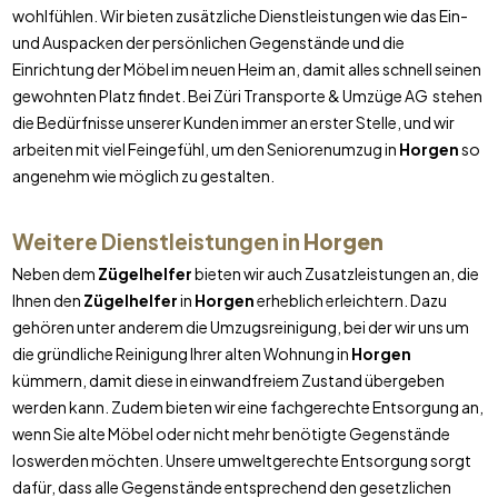
wohlfühlen. Wir bieten zusätzliche Dienstleistungen wie das Ein-
und Auspacken der persönlichen Gegenstände und die
Einrichtung der Möbel im neuen Heim an, damit alles schnell seinen
gewohnten Platz findet. Bei Züri Transporte & Umzüge AG stehen
die Bedürfnisse unserer Kunden immer an erster Stelle, und wir
arbeiten mit viel Feingefühl, um den Seniorenumzug in
Horgen
so
angenehm wie möglich zu gestalten.
Weitere Dienstleistungen in
Horgen
Neben dem
Zügelhelfer
bieten wir auch Zusatzleistungen an, die
Ihnen den
Zügelhelfer
in
Horgen
erheblich erleichtern. Dazu
gehören unter anderem die Umzugsreinigung, bei der wir uns um
die gründliche Reinigung Ihrer alten Wohnung in
Horgen
kümmern, damit diese in einwandfreiem Zustand übergeben
werden kann. Zudem bieten wir eine fachgerechte Entsorgung an,
wenn Sie alte Möbel oder nicht mehr benötigte Gegenstände
loswerden möchten. Unsere umweltgerechte Entsorgung sorgt
dafür, dass alle Gegenstände entsprechend den gesetzlichen