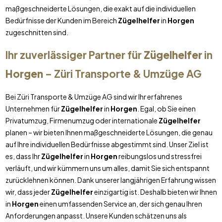
maßgeschneiderte Lösungen, die exakt auf die individuellen
Bedürfnisse der Kunden im Bereich
Zügelhelfer
in
Horgen
zugeschnitten sind.
Ihr zuverlässiger Partner für
Zügelhelfer
in
Horgen
– Züri Transporte & Umzüge AG
Bei Züri Transporte & Umzüge AG sind wir Ihr erfahrenes
Unternehmen für
Zügelhelfer
in
Horgen
. Egal, ob Sie einen
Privatumzug, Firmenumzug oder internationale
Zügelhelfer
planen – wir bieten Ihnen maßgeschneiderte Lösungen, die genau
auf Ihre individuellen Bedürfnisse abgestimmt sind. Unser Ziel ist
es, dass Ihr
Zügelhelfer
in
Horgen
reibungslos und stressfrei
verläuft, und wir kümmern uns um alles, damit Sie sich entspannt
zurücklehnen können. Dank unserer langjährigen Erfahrung wissen
wir, dass jeder
Zügelhelfer
einzigartig ist. Deshalb bieten wir Ihnen
in
Horgen
einen umfassenden Service an, der sich genau Ihren
Anforderungen anpasst. Unsere Kunden schätzen uns als