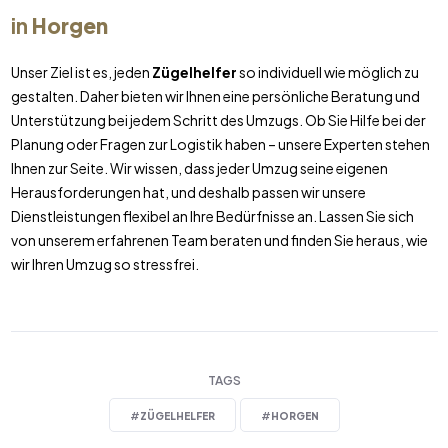
in
Horgen
Unser Ziel ist es, jeden
Zügelhelfer
so individuell wie möglich zu
gestalten. Daher bieten wir Ihnen eine persönliche Beratung und
Unterstützung bei jedem Schritt des Umzugs. Ob Sie Hilfe bei der
Planung oder Fragen zur Logistik haben – unsere Experten stehen
Ihnen zur Seite. Wir wissen, dass jeder Umzug seine eigenen
Herausforderungen hat, und deshalb passen wir unsere
Dienstleistungen flexibel an Ihre Bedürfnisse an. Lassen Sie sich
von unserem erfahrenen Team beraten und finden Sie heraus, wie
wir Ihren Umzug so stressfrei.
TAGS
#
ZÜGELHELFER
#
HORGEN