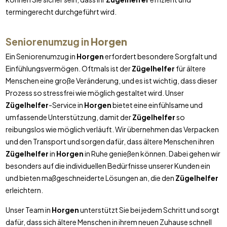
termingerecht durchgeführt wird.
Seniorenumzug in
Horgen
Ein Seniorenumzug in
Horgen
erfordert besondere Sorgfalt und
Einfühlungsvermögen. Oftmals ist der
Zügelhelfer
für ältere
Menschen eine große Veränderung, und es ist wichtig, dass dieser
Prozess so stressfrei wie möglich gestaltet wird. Unser
Zügelhelfer
-Service in
Horgen
bietet eine einfühlsame und
umfassende Unterstützung, damit der
Zügelhelfer
so
reibungslos wie möglich verläuft. Wir übernehmen das Verpacken
und den Transport und sorgen dafür, dass ältere Menschen ihren
Zügelhelfer
in
Horgen
in Ruhe genießen können. Dabei gehen wir
besonders auf die individuellen Bedürfnisse unserer Kunden ein
und bieten maßgeschneiderte Lösungen an, die den
Zügelhelfer
erleichtern.
Unser Team in
Horgen
unterstützt Sie bei jedem Schritt und sorgt
dafür, dass sich ältere Menschen in ihrem neuen Zuhause schnell