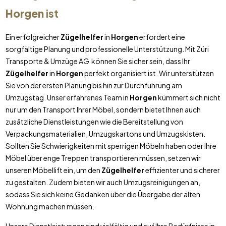
Horgen
ist
Ein erfolgreicher
Zügelhelfer
in
Horgen
erfordert eine
sorgfältige Planung und professionelle Unterstützung. Mit Züri
Transporte & Umzüge AG können Sie sicher sein, dass Ihr
Zügelhelfer
in
Horgen
perfekt organisiert ist. Wir unterstützen
Sie von der ersten Planung bis hin zur Durchführung am
Umzugstag. Unser erfahrenes Team in
Horgen
kümmert sich nicht
nur um den Transport Ihrer Möbel, sondern bietet Ihnen auch
zusätzliche Dienstleistungen wie die Bereitstellung von
Verpackungsmaterialien, Umzugskartons und Umzugskisten.
Sollten Sie Schwierigkeiten mit sperrigen Möbeln haben oder Ihre
Möbel über enge Treppen transportieren müssen, setzen wir
unseren Möbellift ein, um den
Zügelhelfer
effizienter und sicherer
zu gestalten. Zudem bieten wir auch Umzugsreinigungen an,
sodass Sie sich keine Gedanken über die Übergabe der alten
Wohnung machen müssen.