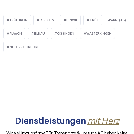
TRÜLLIKON
BERIKON
HINWIL
GRÜT
ARNI (AG)
FLAACH
ILLNAU
OSSINGEN
WASTERKINGEN
NIEDERROHRDORF
Dienstleistungen
mit Herz
Wir als Umzugsfirma Züri Transporte & Umzüge AG haben keine