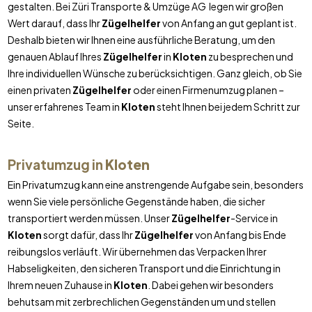
gestalten. Bei Züri Transporte & Umzüge AG legen wir großen
Wert darauf, dass Ihr
Zügelhelfer
von Anfang an gut geplant ist.
Deshalb bieten wir Ihnen eine ausführliche Beratung, um den
genauen Ablauf Ihres
Zügelhelfer
in
Kloten
zu besprechen und
Ihre individuellen Wünsche zu berücksichtigen. Ganz gleich, ob Sie
einen privaten
Zügelhelfer
oder einen Firmenumzug planen –
unser erfahrenes Team in
Kloten
steht Ihnen bei jedem Schritt zur
Seite.
Privatumzug in
Kloten
Ein Privatumzug kann eine anstrengende Aufgabe sein, besonders
wenn Sie viele persönliche Gegenstände haben, die sicher
transportiert werden müssen. Unser
Zügelhelfer
-Service in
Kloten
sorgt dafür, dass Ihr
Zügelhelfer
von Anfang bis Ende
reibungslos verläuft. Wir übernehmen das Verpacken Ihrer
Habseligkeiten, den sicheren Transport und die Einrichtung in
Ihrem neuen Zuhause in
Kloten
. Dabei gehen wir besonders
behutsam mit zerbrechlichen Gegenständen um und stellen