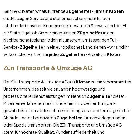
Seit 1963 bieten wir als führende
Zügelhelfer
-Firma in
Kloten
erstklassigen Service und stehen seit über einem halben
Jahrhundert unseren Kunden in der gesamten Schweiz und der EU
zur Seite. Egal, ob Sie nur einen kleinen
Zügelhelfer
in der
Nachbarschaft planen oder mit unserem umfassenden Full-
Service-
Zügelhelfer
in ein europäisches Land ziehen – wir sind Ihr
verlässlicher Partner für jedes
Zügelhelfer
-Projekt in
Kloten
.
Züri Transporte & Umzüge AG
Die Züri Transporte & Umzüge AG aus
Kloten
ist ein renommiertes
Unternehmen, das seit vielen Jahren hochwertige und
professionelle Dienstleistungen im Bereich
Zügelhelfer
bietet.
Mit einem erfahrenen Team und einem modernen Fuhrpark
gewährleistet das Unternehmen reibungslose und termingerechte
Abläufe – sei es bei privaten
Zügelhelfer
, Firmenverlagerungen
oder Spezialtransporten. Die Züri Transporte und Umzüge AG
steht für höchste Qualität, Kundenzufriedenheit und