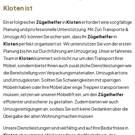
Kloten
ist
Ein erfolgreicher
Zügelhelfer
in
Kloten
erfordert eine sorgfältige
Planung und professionelle Unterstützung. Mit Züri Transporte &
Umzüge AG können Sie sicher sein, dass Ihr
Zügelhelfer
in
Kloten
perfekt organisiert ist. Wir unterstützen Sie von der ersten
Planung bis hin zur Durchführung am Umzugstag. Unser erfahrenes
Team in
Kloten
kümmert sich nicht nur um den Transport Ihrer
Möbel, sondern bietet Ihnen auch zusätzliche Dienstleistungen wie
die Bereitstellung von Verpackungsmaterialien, Umzugskartons
und Umzugskisten. Sollten Sie Schwierigkeiten mit sperrigen
Möbeln haben oder Ihre Möbel über enge Treppen transportieren
müssen, setzen wir unseren Möbellift ein, um den
Zügelhelfer
effizienter und sicherer zu gestalten. Zudem bieten wir auch
Umzugsreinigungen an, sodass Sie sich keine Gedanken über die
Übergabe der alten Wohnung machen müssen.
Unsere Dienstleistungen sind vielfältig und auf Ihre Bedürfnisse in