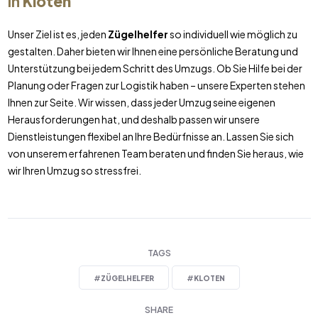
in
Kloten
Unser Ziel ist es, jeden
Zügelhelfer
so individuell wie möglich zu
gestalten. Daher bieten wir Ihnen eine persönliche Beratung und
Unterstützung bei jedem Schritt des Umzugs. Ob Sie Hilfe bei der
Planung oder Fragen zur Logistik haben – unsere Experten stehen
Ihnen zur Seite. Wir wissen, dass jeder Umzug seine eigenen
Herausforderungen hat, und deshalb passen wir unsere
Dienstleistungen flexibel an Ihre Bedürfnisse an. Lassen Sie sich
von unserem erfahrenen Team beraten und finden Sie heraus, wie
wir Ihren Umzug so stressfrei.
TAGS
#
ZÜGELHELFER
#
KLOTEN
SHARE