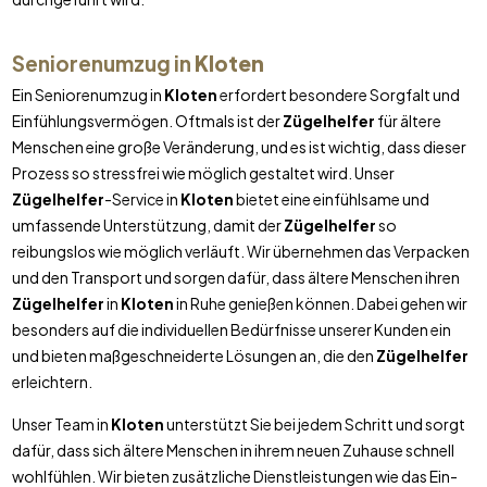
Seniorenumzug in
Kloten
Ein Seniorenumzug in
Kloten
erfordert besondere Sorgfalt und
Einfühlungsvermögen. Oftmals ist der
Zügelhelfer
für ältere
Menschen eine große Veränderung, und es ist wichtig, dass dieser
Prozess so stressfrei wie möglich gestaltet wird. Unser
Zügelhelfer
-Service in
Kloten
bietet eine einfühlsame und
umfassende Unterstützung, damit der
Zügelhelfer
so
reibungslos wie möglich verläuft. Wir übernehmen das Verpacken
und den Transport und sorgen dafür, dass ältere Menschen ihren
Zügelhelfer
in
Kloten
in Ruhe genießen können. Dabei gehen wir
besonders auf die individuellen Bedürfnisse unserer Kunden ein
und bieten maßgeschneiderte Lösungen an, die den
Zügelhelfer
erleichtern.
Unser Team in
Kloten
unterstützt Sie bei jedem Schritt und sorgt
dafür, dass sich ältere Menschen in ihrem neuen Zuhause schnell
wohlfühlen. Wir bieten zusätzliche Dienstleistungen wie das Ein-