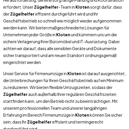
Herausforderung, die eine sorgfältige Planung und Koordination
erfordert. Unser
Zügelhelfer
-Team in
Kloten
sorgt dafür, dass
der
Zügelhelfer
effizient durchgeführt wird und Ihr
Geschäftsbetrieb so schnell wie möglich wieder aufgenommen
werden kann. Wir bieten maßgeschneiderte Lösungen für
Unternehmen jeder Größe in
Kloten
und kümmern uns um die
sichere Verlagerung Ihrer Büromöbel und IT-Ausrüstung. Dabei
achten wir darauf, dass alle sensiblen Geräte und Dokumente
sicher transportiert und am neuen Standort ordnungsgemäß
eingerichtet werden.
Unser Service für Firmenumzüge in
Kloten
ist darauf ausgerichtet,
die Unterbrechungen für Ihren Geschäftsbetrieb auf ein Minimum
zu reduzieren. Wir bieten flexible Umzugszeiten, sodass der
Zügelhelfer
auch außerhalb Ihrer regulären Geschäftszeiten
stattfinden kann, um den Betrieb nicht zu beeinträchtigen. Mit
unserem professionellen Team und unserer langjährigen
Erfahrung im Bereich Firmenumzüge in
Kloten
können Sie sicher
sein, dass Ihr
Zügelhelfer
effizient und termingerecht
durchgeführt wird.