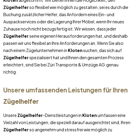
Kloten
abgestimmt. Wir bieten Ihnen die Möglichkeit, den
Zügelhelfer
so flexibel wie möglich zu gestalten, sei es durch die
Buchung zusätzlicher Helfer, das Anfordern eines Ein- und
Auspackservices oder die Lagerung Ihrer Möbel, wenn Ihr neues
Zuhause noch nicht bezugsfertig ist. Wir wissen, dass jeder
Zügelhelfer
seine eigenen Herausforderungen hat, und deshalb
passen wir uns flexibel an Ihre Anforderungen an. Wenn Sie also
nach einem Zügelunternehmen in
Kloten
suchen, das sich auf
Zügelhelfer
spezialisiert hat und Ihnen den gesamten Prozess
erleichtert, sind Sie bei Züri Transporte & Umzüge AG genau
richtig.
Unsere umfassenden Leistungen für Ihren
Zügelhelfer
Unsere
Zügelhelfer
-Dienstleistungen in
Kloten
umfassen eine
Vielzahl von Leistungen, die speziell darauf ausgerichtet sind, Ihren
Zügelhelfer
so angenehm und stressfrei wie möglich zu