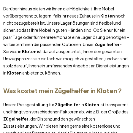
Darüber hinaus bieten wir Ihnen die Möglichkeit, Ihre Möbel
vorübergehend zu lagern, falls Ihr neues Zuhause in
Kloten
noch
nicht bezugsbereit ist. Unsere Lagerlösungen sind flexibel und
sicher, sodass Ihre Möbel in guten Händen sind. Ob Sie nur für ein
paar Tage oder für mehrere Monate eine Lagerlösung benötigen –
wir bieten Ihnen die passenden Optionen. Unser
Zügelhelfer
-
Service in
Kloten
ist darauf ausgerichtet, Ihnen den gesamten
Umzugsprozess so einfach wie möglich zu gestalten, und wir sind
stolz darauf, Ihnen ein umfassendes Angebot an Dienstleistungen
in
Kloten
anbieten zu können.
Was kostet mein
Zügelhelfer
in
Kloten
?
Unsere Preisgestaltung für
Zügelhelfer
in
Kloten
ist transparent
und hängt von verschiedenen Faktoren ab, wie z.B. der Größe des
Zügelhelfer
, der Distanz und den gewünschten
Zusatzleistungen. Wir bieten Ihnen gerne eine kostenlose und