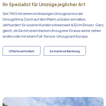
Ihr Spezialist für Umzüge jeglicher Art
Seit 1963 mit einem erstklassigen Umzugsservice der
Umzugsfirma Zürich auf dem Markt und über ein halbes
Jahrhundert für unseren Kunden schweizweit & EU im Einsatz. Ganz
gleich, ob Sie mit einem kleinen Umzug eine Strasse weiter ziehen
wollen oder mit einem Full-Service-Umzug nach
Europa
.
Offerte anfordern
kostenlose Beratung