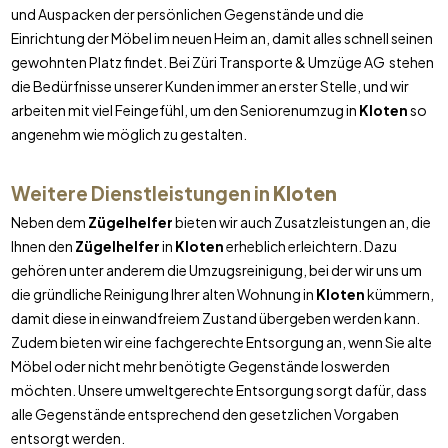
und Auspacken der persönlichen Gegenstände und die
Einrichtung der Möbel im neuen Heim an, damit alles schnell seinen
gewohnten Platz findet. Bei Züri Transporte & Umzüge AG stehen
die Bedürfnisse unserer Kunden immer an erster Stelle, und wir
arbeiten mit viel Feingefühl, um den Seniorenumzug in
Kloten
so
angenehm wie möglich zu gestalten.
Weitere Dienstleistungen in
Kloten
Neben dem
Zügelhelfer
bieten wir auch Zusatzleistungen an, die
Ihnen den
Zügelhelfer
in
Kloten
erheblich erleichtern. Dazu
gehören unter anderem die Umzugsreinigung, bei der wir uns um
die gründliche Reinigung Ihrer alten Wohnung in
Kloten
kümmern,
damit diese in einwandfreiem Zustand übergeben werden kann.
Zudem bieten wir eine fachgerechte Entsorgung an, wenn Sie alte
Möbel oder nicht mehr benötigte Gegenstände loswerden
möchten. Unsere umweltgerechte Entsorgung sorgt dafür, dass
alle Gegenstände entsprechend den gesetzlichen Vorgaben
entsorgt werden.