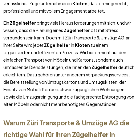
verlässliches Zügelunternehmen in
Kloten
, das termingerecht,
professionell und mit vollem Engagement arbeitet.
Ein
Zügelhelfer
bringt viele Herausforderungen mit sich, und wir
wissen, dass die Planung eines
Zügelhelfer
oft mit Stress
verbunden sein kann. Doch mit Züri Transporte & Umzüge AG an
Ihrer Seite wird jeder
Zügelhelfer
in
Kloten
zu einem
organisierten und effizienten Prozess. Wir bieten nicht nur den
einfachen Transport von Möbeln und Kartons, sondern auch
umfassende Dienstleistungen, die Ihnen den
Zügelhelfer
deutlich
erleichtern. Dazu gehören unter anderem Verpackungsservices,
die Bereitstellung von Umzugskartons und Umzugskisten, der
Einsatz von Möbelliften bei schwer zugänglichen Wohnungen
sowie die Umzugsreinigung und die fachgerechte Entsorgung von
alten Möbeln oder nicht mehr benötigten Gegenständen.
Warum Züri Transporte & Umzüge AG die
richtige Wahl für Ihren
Zügelhelfer
in