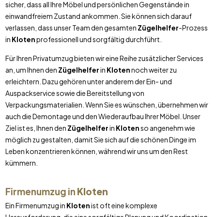
sicher, dass all Ihre Möbel und persönlichen Gegenstände in
einwandfreiem Zustand ankommen. Sie können sich darauf
verlassen, dass unser Team den gesamten
Zügelhelfer
-Prozess
in
Kloten
professionell und sorgfältig durchführt.
Für Ihren Privatumzug bieten wir eine Reihe zusätzlicher Services
an, um Ihnen den
Zügelhelfer
in
Kloten
noch weiter zu
erleichtern. Dazu gehören unter anderem der Ein- und
Auspackservice sowie die Bereitstellung von
Verpackungsmaterialien. Wenn Sie es wünschen, übernehmen wir
auch die Demontage und den Wiederaufbau Ihrer Möbel. Unser
Ziel ist es, Ihnen den
Zügelhelfer
in
Kloten
so angenehm wie
möglich zu gestalten, damit Sie sich auf die schönen Dinge im
Leben konzentrieren können, während wir uns um den Rest
kümmern.
Firmenumzug in
Kloten
Ein Firmenumzug in
Kloten
ist oft eine komplexe