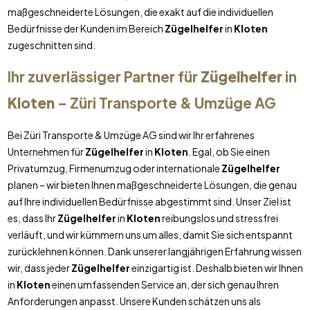
maßgeschneiderte Lösungen, die exakt auf die individuellen
Bedürfnisse der Kunden im Bereich
Zügelhelfer
in
Kloten
zugeschnitten sind.
Ihr zuverlässiger Partner für
Zügelhelfer
in
Kloten
– Züri Transporte & Umzüge AG
Bei Züri Transporte & Umzüge AG sind wir Ihr erfahrenes
Unternehmen für
Zügelhelfer
in
Kloten
. Egal, ob Sie einen
Privatumzug, Firmenumzug oder internationale
Zügelhelfer
planen – wir bieten Ihnen maßgeschneiderte Lösungen, die genau
auf Ihre individuellen Bedürfnisse abgestimmt sind. Unser Ziel ist
es, dass Ihr
Zügelhelfer
in
Kloten
reibungslos und stressfrei
verläuft, und wir kümmern uns um alles, damit Sie sich entspannt
zurücklehnen können. Dank unserer langjährigen Erfahrung wissen
wir, dass jeder
Zügelhelfer
einzigartig ist. Deshalb bieten wir Ihnen
in
Kloten
einen umfassenden Service an, der sich genau Ihren
Anforderungen anpasst. Unsere Kunden schätzen uns als