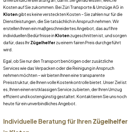
unverbindliche Beratung an, damit Sie genau wissen, welche
Kosten auf Sie zukommen. Bei Züri Transporte & Umzüge AG in
Kloten
gibt es keine versteckten Kosten – Sie zahlen nur für die
Dienstleistungen, die Sie tatsächlich in Anspruch nehmen. Wir
erstellen Ihnen ein maßgeschneidertes Angebot, das auf Ihre
individuellen Bedürfnisse in
Kloten
zugeschnitten ist, und sorgen
dafür, dass Ihr
Zügelhelfer
zu einem fairen Preis durchgeführt
wird.
Egal, ob Sie nur den Transport benötigen oder zusätzliche
Services wie das Verpacken oder die Reinigung in Anspruch
nehmen möchten – wir bieten Ihnen eine transparente
Preisstruktur, die Ihnen volle Kostenkontrolle bietet. Unser Ziel ist
es, Ihnen einen erstklassigen Service zu bieten, der Ihren Umzug
effizient und kostengünstig gestaltet. Kontaktieren Sie uns noch
heute für ein unverbindliches Angebot.
Individuelle Beratung für Ihren
Zügelhelfer